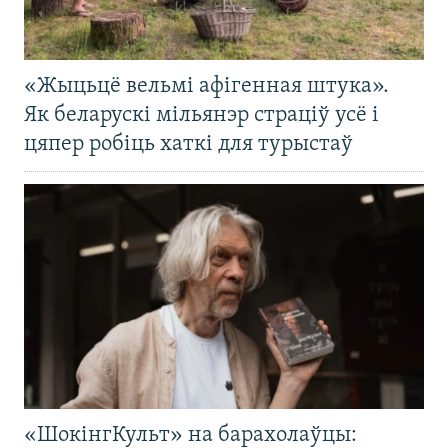
«Жыцьцё вельмі афігенная штука».
Як беларускі мільянэр страціў усё і
цяпер робіць хаткі для турыстаў
«ШокінгКульт» на барахолаўцы: