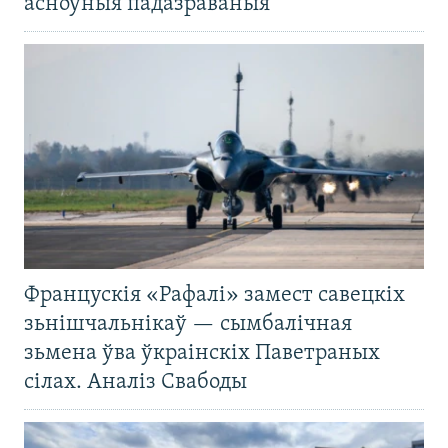
асноўныя падазраваныя
Францускія «Рафалі» замест савецкіх
зьнішчальнікаў — сымбалічная
зьмена ўва ўкраінскіх Паветраных
сілах. Аналіз Свабоды