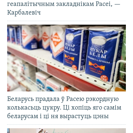
геапалітычным закладнікам Расеі, —
Карбалевіч
Беларусь прадала ў Расею рэкордную
колькасьць цукру. Ці хопіць яго самім
беларусам і ці ня вырастуць цэны