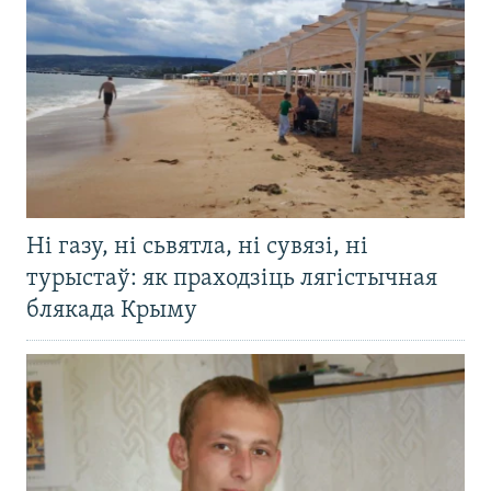
Ні газу, ні сьвятла, ні сувязі, ні
турыстаў: як праходзіць лягістычная
блякада Крыму