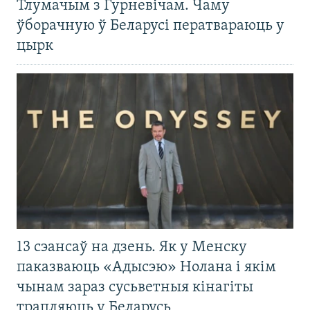
Тлумачым з Гурневічам. Чаму
ўборачную ў Беларусі ператвараюць у
цырк
13 сэансаў на дзень. Як у Менску
паказваюць «Адысэю» Нолана і якім
чынам зараз сусьветныя кінагіты
трапляюць у Беларусь