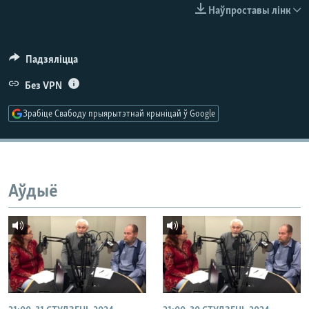
КУЛЬТУРА
МОВА
Наўпроставы лінк
КАЛЯНДАР
НА ХВАЛЯХ СВАБОДЫ
Падзяліцца
Без VPN
Зрабіце Свабоду прыярытэтнай крыніцай ў Google
Аўдыё