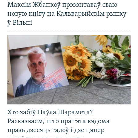
Максім Жбанкоў прэзэнтаваў сваю
новую кнігу на Кальварыйскім рынку
ў Вільні
Хто забіў Паўла Шарамета?
Расказваем, што пра гэта вядома
празь дзесяць гадоў і дзе цяпер