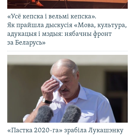
«Усё кепска і вельмі кепска».
Як прайшла дыскусія «Мова, культура,
адукацыя і мэдыя: нябачны фронт
за Беларусь»
«Пастка 2020-га» зрабіла Лукашэнку