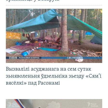
Вызвалілі асуджанага на сем сутак
зьняволеньня ўдзельніка зьезду «Сям’і
вясёлкі» пад Расонамі