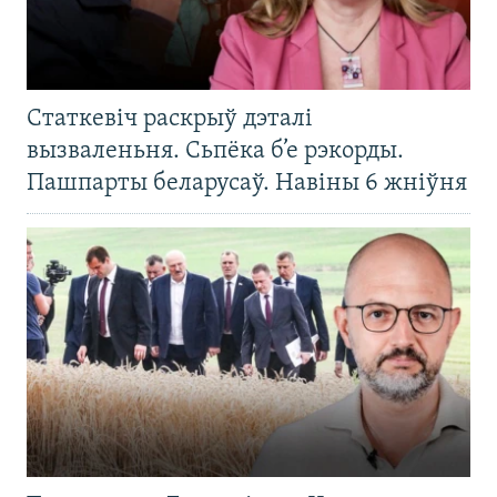
Статкевіч раскрыў дэталі
вызваленьня. Сьпёка б’е рэкорды.
Пашпарты беларусаў. Навіны 6 жніўня