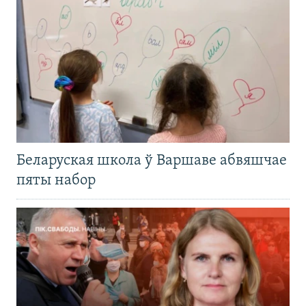
Беларуская школа ў Варшаве абвяшчае
пяты набор