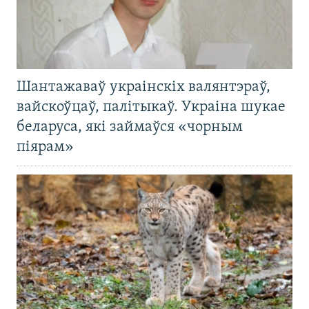
Шантажаваў украінскіх валянтэраў,
вайскоўцаў, палітыкаў. Украіна шукае
беларуса, які займаўся «чорным
піярам»