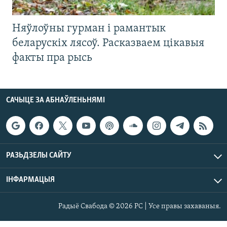
Няўлоўны гурман і рамантык
беларускіх лясоў. Расказваем цікавыя
факты пра рысь
САЧЫЦЕ ЗА АБНАЎЛЕНЬНЯМІ
РАЗЬДЗЕЛЫ САЙТУ
ІНФАРМАЦЫЯ
Радыё Свабода © 2026 РС | Усе правы захаваныя.