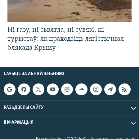
Ні газу, ні сьвятла, ні сувязі, ні
турыстаў: як праходзіць лягістычная
блякада Крыму
САЧЫЦЕ ЗА АБНАЎЛЕНЬНЯМІ
РАЗЬДЗЕЛЫ САЙТУ
ІНФАРМАЦЫЯ
Радыё Свабода © 2026 РС | Усе правы захаваныя.