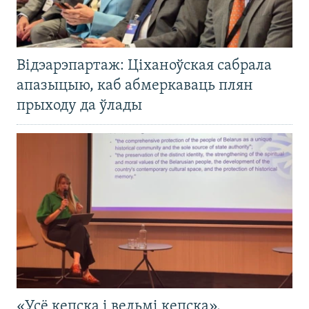
Відэарэпартаж: Ціханоўская сабрала
апазыцыю, каб абмеркаваць плян
прыходу да ўлады
«Усё кепска і вельмі кепска».