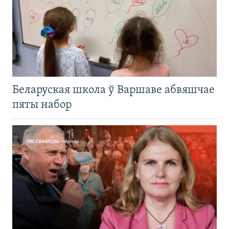
Беларуская школа ў Варшаве абвяшчае
пяты набор