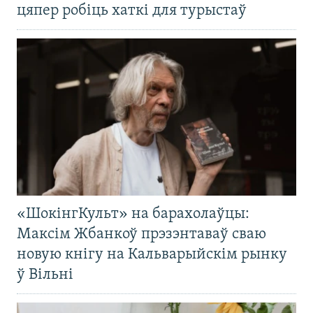
цяпер робіць хаткі для турыстаў
«ШокінгКульт» на барахолаўцы:
Максім Жбанкоў прэзэнтаваў сваю
новую кнігу на Кальварыйскім рынку
ў Вільні