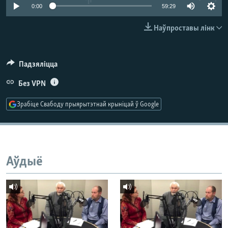
КУЛЬТУРА
МОВА
0:00
59:29
КАЛЯНДАР
НА ХВАЛЯХ СВАБОДЫ
Наўпроставы лінк
Падзяліцца
Без VPN
Зрабіце Свабоду прыярытэтнай крыніцай ў Google
Аўдыё