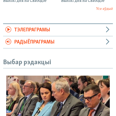
Вынікі дня на Свабодзе
Вынікі дня на Свабодзе
Усе аўдыё
ТЭЛЕПРАГРАМЫ
РАДЫЁПРАГРАМЫ
Выбар рэдакцыі