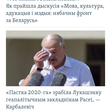
Як прайшла дыскусія «Мова, культура,
адукацыя і мэдыя: нябачны фронт
за Беларусь»
«Пастка 2020-га» зрабіла Лукашэнку
геапалітычным закладнікам Расеі, —
Карбалевіч