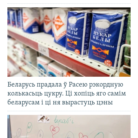
Беларусь прадала ў Расею рэкордную
колькасьць цукру. Ці хопіць яго самім
беларусам і ці ня вырастуць цэны