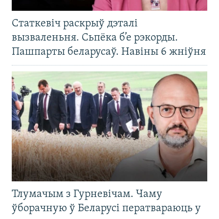
Статкевіч раскрыў дэталі
вызваленьня. Сьпёка б’е рэкорды.
Пашпарты беларусаў. Навіны 6 жніўня
Тлумачым з Гурневічам. Чаму
ўборачную ў Беларусі ператвараюць у