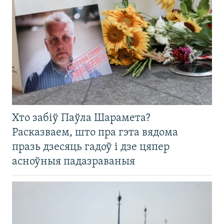
Хто забіў Паўла Шарамета?
Расказваем, што пра гэта вядома
празь дзесяць гадоў і дзе цяпер
асноўныя падазраваныя