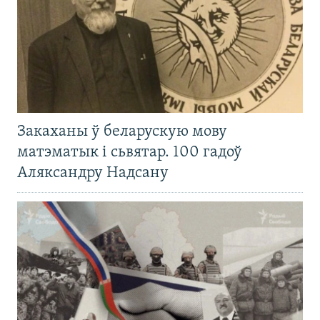
Закаханы ў беларускую мову
матэматык і сьвятар. 100 гадоў
Аляксандру Надсану