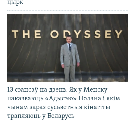
цырк
13 сэансаў на дзень. Як у Менску
паказваюць «Адысэю» Нолана і якім
чынам зараз сусьветныя кінагіты
трапляюць у Беларусь