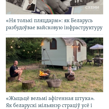
«Ня толькі пляцдарм»: як Беларусь
разбудоўвае вайсковую інфраструктуру
«Жыцьцё вельмі афігенная штука».
Як беларускі мільянэр страціў усё і