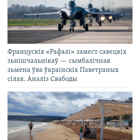
Францускія «Рафалі» замест савецкіх
зьнішчальнікаў — сымбалічная
зьмена ўва ўкраінскіх Паветраных
сілах. Аналіз Свабоды