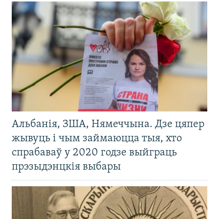
Альбанія, ЗША, Нямеччына. Дзе цяпер
жывуць і чым займаюцца тыя, хто
спрабаваў у 2020 годзе выйграць
прэзыдэнцкія выбары