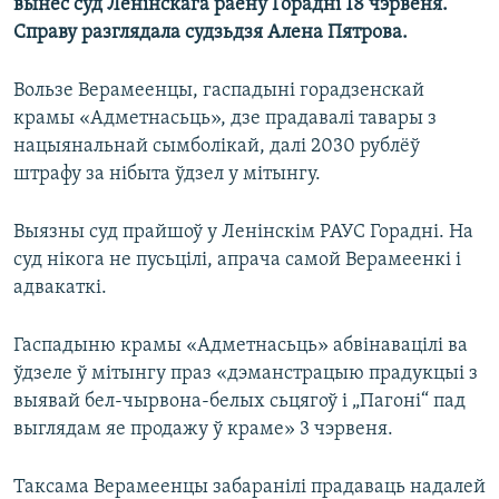
вынес суд Ленінскага раёну Горадні 18 чэрвеня.
Справу разглядала судзьдзя Алена Пятрова.
Вользе Верамеенцы, гаспадыні горадзенскай
крамы «Адметнасьць», дзе прадавалі тавары з
нацыянальнай сымболікай, далі 2030 рублёў
штрафу за нібыта ўдзел у мітынгу.
Выязны суд прайшоў у Ленінскім РАУС Горадні. На
суд нікога не пусьцілі, апрача самой Верамеенкі і
адвакаткі.
Гаспадыню крамы «Адметнасьць» абвінавацілі ва
ўдзеле ў мітынгу праз «дэманстрацыю прадукцыі з
выявай бел-чырвона-белых сьцягоў і „Пагоні“ пад
выглядам яе продажу ў краме» 3 чэрвеня.
Таксама Верамеенцы забаранілі прадаваць надалей