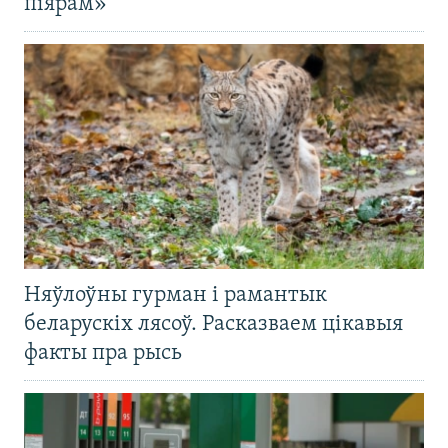
піярам»
Няўлоўны гурман і рамантык
беларускіх лясоў. Расказваем цікавыя
факты пра рысь