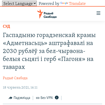
Powered by
Translate
Лінкі
ўнівэрсальнага
доступу
СУД
НАВІНЫ
Перайсьці
Гаспадыню горадзенскай крамы
да
ТОЛЬКІ НА СВАБОДЗЕ
УСЕ НАВІНЫ
«Адметнасьць» аштрафавалі на
галоўнага
СУВЯЗЬ
ВІДЭА І ФОТА
ТЭСТЫ
зьместу
2030 рублёў за бел-чырвона-
Перайсьці
ПАДПІСАЦЦА
ЛЮДЗІ
БЛОГІ
АБЫСЬЦІ БЛЯКАВАНЬНЕ
белыя сьцягі і герб «Пагоня» на
да
ПАЛІТЫКА
ГІСТОРЫЯ НА СВАБОДЗЕ
ПАДЗЯЛІЦЦА ІНФАРМАЦЫЯЙ
RSS
таварах
галоўнай
САЧЫЦЕ ЗА АБНАЎЛЕНЬНЯМІ
навігацыі
ЭКАНОМІКА
ПАДКАСТЫ
ПАДКАСТЫ
Радыё Свабода
Перайсьці
ВАЙНА
КНІГІ
FACEBOOK
да
18 чэрвень 2021, 16:11
БЕЛАРУСЫ НА ВАЙНЕ
АЎДЫЁКНІГІ
TWITTER
пошуку
Падзяліцца
Без VPN
ПАЛІТВЯЗЬНІ
PREMIUM
Усе сайты РС/РСЭ