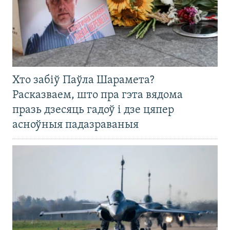
Хто забіў Паўла Шарамета?
Расказваем, што пра гэта вядома
празь дзесяць гадоў і дзе цяпер
асноўныя падазраваныя