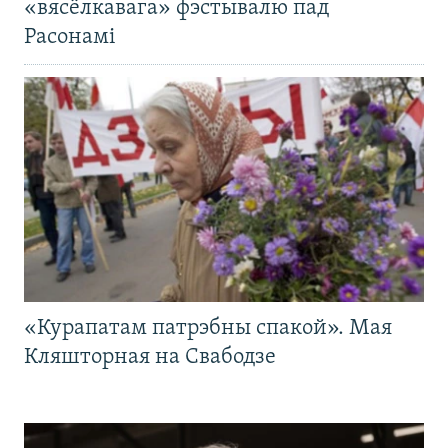
«вясёлкавага» фэстывалю пад
Расонамі
«Курапатам патрэбны спакой». Мая
Кляшторная на Свабодзе