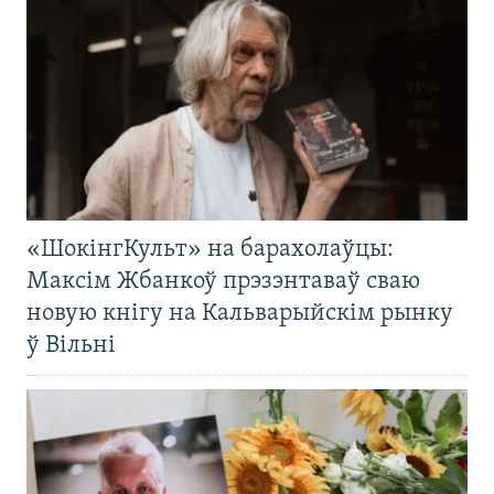
«ШокінгКульт» на барахолаўцы:
Максім Жбанкоў прэзэнтаваў сваю
новую кнігу на Кальварыйскім рынку
ў Вільні