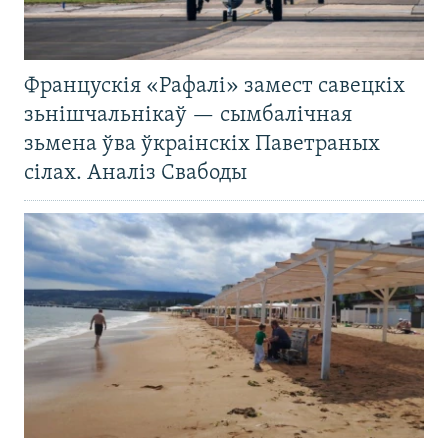
Францускія «Рафалі» замест савецкіх
зьнішчальнікаў — сымбалічная
зьмена ўва ўкраінскіх Паветраных
сілах. Аналіз Свабоды