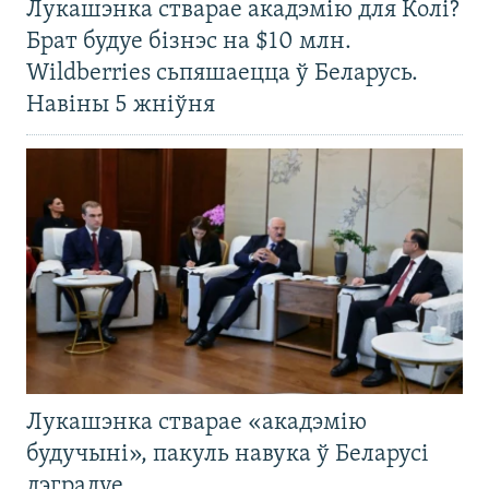
Лукашэнка стварае акадэмію для Колі?
Брат будуе бізнэс на $10 млн.
Wildberries сьпяшаецца ў Беларусь.
Навіны 5 жніўня
Лукашэнка стварае «акадэмію
будучыні», пакуль навука ў Беларусі
дэградуе