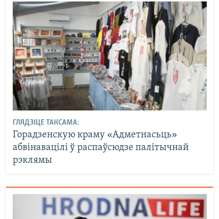
ГЛЯДЗІЦЕ ТАКСАМА:
Горадзенскую краму «Адметнасьць»
абвінавацілі ў распаўсюдзе палітычнай
рэклямы