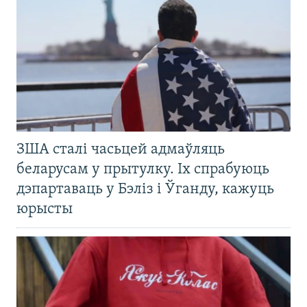
ЗША сталі часьцей адмаўляць
беларусам у прытулку. Іх спрабуюць
дэпартаваць у Бэліз і Ўганду, кажуць
юрысты