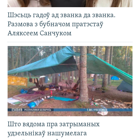
Шэсьць гадоў ад званка да званка.
Размова з бубначом пратэстаў
Аляксеем Санчуком
Што вядома пра затрыманых
удзельнікаў нашумелага