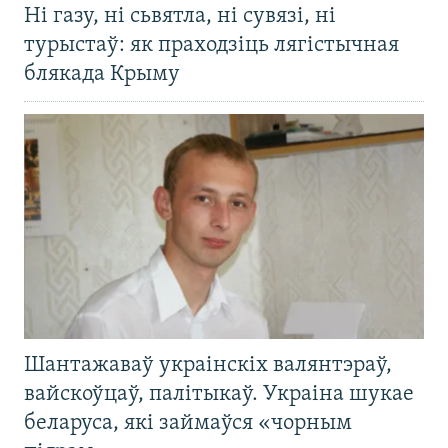
Ні газу, ні сьвятла, ні сувязі, ні
турыстаў: як праходзіць лягістычная
блякада Крыму
Шантажаваў украінскіх валянтэраў,
вайскоўцаў, палітыкаў. Украіна шукае
беларуса, які займаўся «чорным