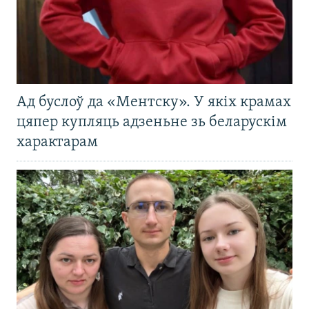
Ад буслоў да «Ментску». У якіх крамах
цяпер купляць адзеньне зь беларускім
характарам