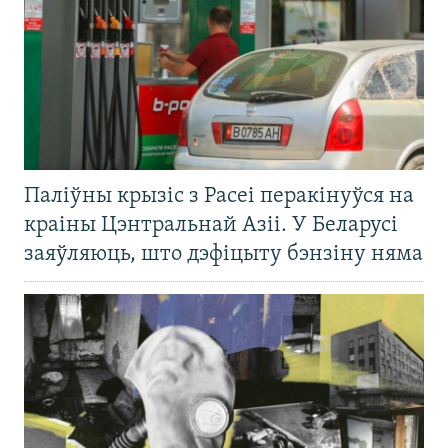
Паліўны крызіс з Расеі перакінуўся на
краіны Цэнтральнай Азіі. У Беларусі
заяўляюць, што дэфіцыту бэнзіну няма