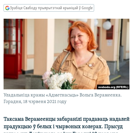
КУЛЬТУРА
МОВА
Зрабіце Свабоду прыярытэтнай крыніцай ў Google
КАЛЯНДАР
НА ХВАЛЯХ СВАБОДЫ
Уладальніца крамы «Адметнасьць» Вольга Верамеенка.
Горадня, 18 чэрвеня 2021 году
Таксама Верамеенцы забаранілі прадаваць надалей
прадукцыю ў белых і чырвоных колерах. Прысуд