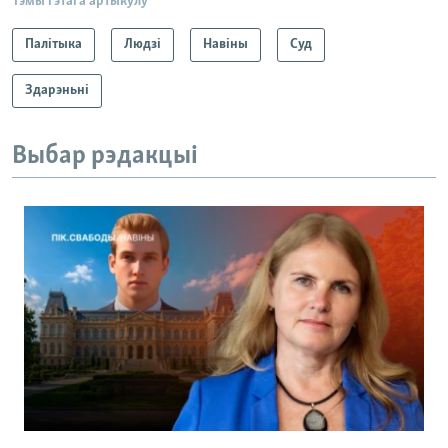
Тэмы гэтага артыкулу
Палітыка
Людзі
Навіны
Суд
Здарэньні
Выбар рэдакцыі