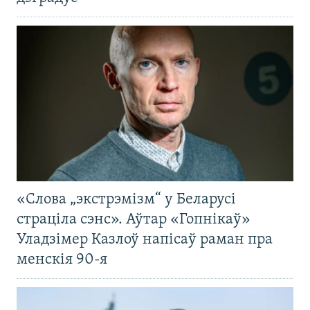
«Слова „экстрэмізм“ у Беларусі
страціла сэнс». Аўтар «Гопнікаў»
Уладзімер Казлоў напісаў раман пра
менскія 90-я