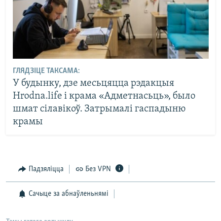
ГЛЯДЗІЦЕ ТАКСАМА:
У будынку, дзе месьцяцца рэдакцыя
Hrodna.life і крама «Адметнасьць», было
шмат сілавікоў. Затрымалі гаспадыню
крамы
Падзяліцца
Без VPN
Сачыце за абнаўленьнямі