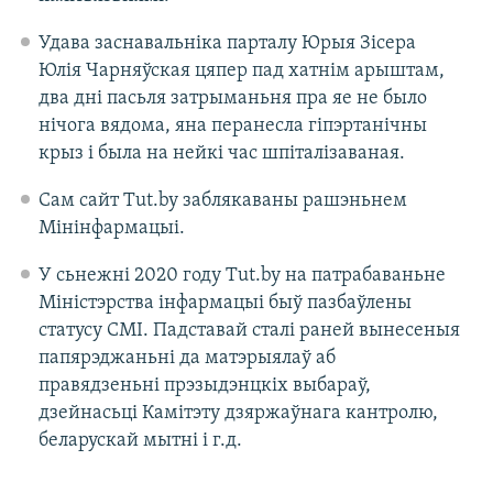
Удава заснавальніка парталу Юрыя Зісера
Юлія Чарняўская цяпер пад хатнім арыштам,
два дні пасьля затрыманьня пра яе не было
нічога вядома, яна перанесла гіпэртанічны
крыз і была на нейкі час шпіталізаваная.
Сам сайт Tut.by заблякаваны рашэньнем
Мінінфармацыі.
У сьнежні 2020 году Tut.by на патрабаваньне
Міністэрства інфармацыі быў пазбаўлены
статусу СМІ. Падставай сталі раней вынесеныя
папярэджаньні да матэрыялаў аб
правядзеньні прэзыдэнцкіх выбараў,
дзейнасьці Камітэту дзяржаўнага кантролю,
беларускай мытні і г.д.