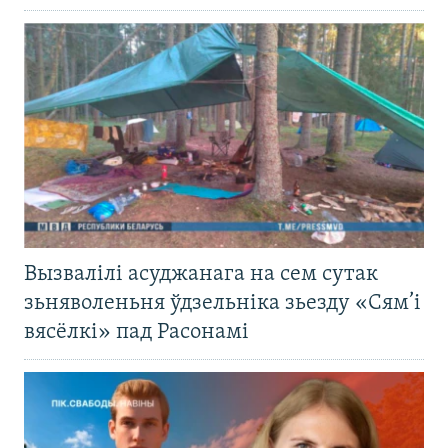
Вызвалілі асуджанага на сем сутак
зьняволеньня ўдзельніка зьезду «Сям’і
вясёлкі» пад Расонамі