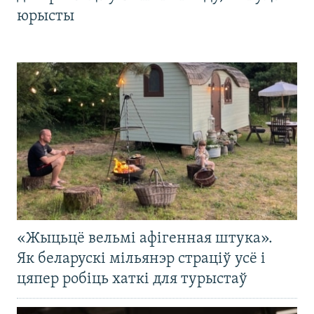
юрысты
«Жыцьцё вельмі афігенная штука».
Як беларускі мільянэр страціў усё і
цяпер робіць хаткі для турыстаў