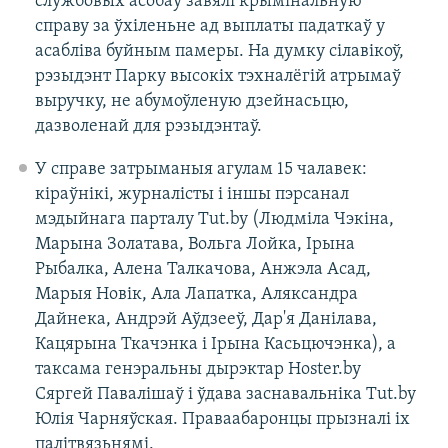
службовых асобаў завялі крымінальную
справу за ўхіленьне ад выплаты падаткаў у
асабліва буйным памеры. На думку сілавікоў,
рэзыдэнт Парку высокіх тэхналёгій атрымаў
выручку, не абумоўленую дзейнасьцю,
дазволенай для рэзыдэнтаў.
У справе затрыманыя агулам 15 чалавек:
кіраўнікі, журналісты і іншы пэрсанал
мэдыйнага парталу Tut.by (Людміла Чэкіна,
Марына Золатава, Вольга Лойка, Ірына
Рыбалка, Алена Талкачова, Анжэла Асад,
Марыя Новік, Ала Лапатка, Аляксандра
Дайнека, Андрэй Аўдзееў, Дар'я Данілава,
Кацярына Ткачэнка і Ірына Касьцючэнка), а
таксама генэральны дырэктар Hoster.by
Сяргей Павалішаў і ўдава заснавальніка Tut.by
Юлія Чарняўская. Праваабаронцы прызналі іх
палітвязьнямі.