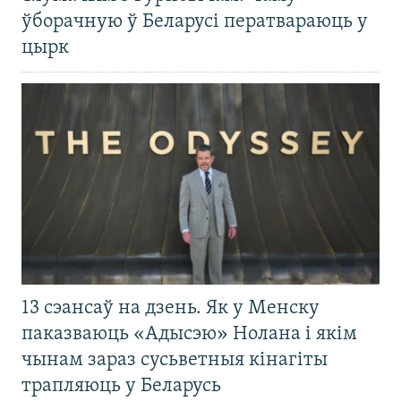
ўборачную ў Беларусі ператвараюць у
цырк
13 сэансаў на дзень. Як у Менску
паказваюць «Адысэю» Нолана і якім
чынам зараз сусьветныя кінагіты
трапляюць у Беларусь