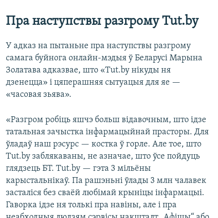
Пра наступствы разгрому Tut.by
У адказ на пытаньне пра наступствы разгрому
самага буйнога онлайн-мэдыя ў Беларусі Марына
Золатава адказвае, што «Tut.by нікуды ня
дзенецца» і цяперашняя сытуацыя для яе —
«часовая зьява».
«Разгром робіць яшчэ больш відавочным, што ідзе
татальная зачыстка інфармацыйнай прасторы. Для
ўладаў наш рэсурс — костка ў горле. Але тое, што
Tut.by заблякаваны, не азначае, што ўсе пойдуць
глядзець БТ. Tut.by — гэта 3 мільёны
карыстальнікаў. Па рашэньні ўлады 3 млн чалавек
засталіся без сваёй любімай крыніцы інфармацыі.
Гаворка ідзе ня толькі пра навіны, але і пра
неабходныя людзям сэрвісы накшталт „Афішы“ або