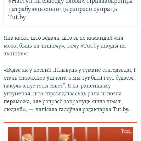
«Наступ на свабоду слова». Праваабаронцы
патрабуюць спыніць рэпрэсіі супраць
Tut.by
Яна кажа, што ведала, што зь яе камандай «ня
можа быць па-іншаму», таму «Tut.by нікуды ня
зьнікне»:
«Будзе як у песьні: „Плывуць у тумане стагодзьдзі, і
сталь спарахнее ўшчэнт, а мы тут былі і тут будзем,
пакуль існуе гэты сьвет“. Я па-ранейшаму
ўпэўненая, што справядлівасьць рана ці позна
пераможа, але рэпрэсіі закрануць яшчэ шмат
людзей», — напісала галоўная рэдактарка Tut.by.