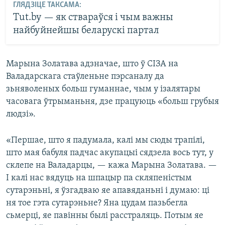
ГЛЯДЗІЦЕ ТАКСАМА:
Tut.by — як ствараўся і чым важны
найбуйнейшы беларускі партал
Марына Золатава адзначае, што ў СІЗА на
Валадарскага стаўленьне пэрсаналу да
зьняволеных больш гуманнае, чым у ізалятары
часовага ўтрыманьня, дзе працуюць «больш грубыя
людзі».
«Першае, што я падумала, калі мы сюды трапілі,
што мая бабуля падчас акупацыі сядзела вось тут, у
склепе на Валадарцы, — кажа Марына Золатава. —
І калі нас вядуць на шпацыр па скляпеністым
сутарэньні, я ўзгадваю яе апавяданьні і думаю: ці
ня тое гэта сутарэньне? Яна цудам пазьбегла
сьмерці, яе павінны былі расстраляць. Потым яе