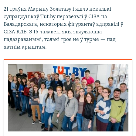
21 траўня Марыну Золатаву і яшчэ некалькі
супрацоўнікаў Tut.by перавезьлі ў СІЗА на
Валадарскага, некаторых фігурантаў адправілі ў
СІЗА КДБ. З 15 чалавек, якія зьяўляюцца
падазраванымі, толькі трое не ў турме — пад
хатнім арыштам.