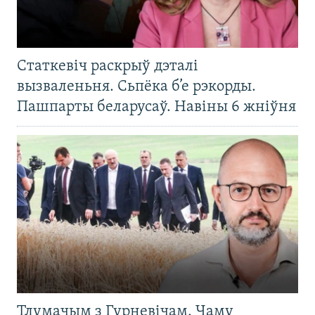
Статкевіч раскрыў дэталі
вызваленьня. Сьпёка б’е рэкорды.
Пашпарты беларусаў. Навіны 6 жніўня
Тлумачым з Гурневічам. Чаму