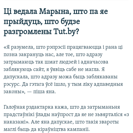
Ці ведала Марына, што па яе
прыйдуць, што будзе
разгромлены Tut.by?
«Я разумела, што рэпрэсіі працягваюцца і рана ці
позна закрануць нас, але тое, што адразу
затрымаюць так шмат людзей і адначасова
заблякуюць сайт, я ўявіць сабе не магла. Я
дапускала, што адразу можа быць заблякаваны
рэсурс. Да гэтага ўсё ішло, у тым ліку адпаведныя
законы», — піша яна.
Галоўная рэдактарка кажа, што да затрыманьня
прадстаўнікі ўлады наўпрост да яе не зьвярталіся «з
наказамі». Але яна дапускае, што такія звароты
маглі быць да кіраўніцтва кампаніі.