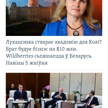
Лукашэнка стварае акадэмію для Колі?
Брат будуе бізнэс на $10 млн.
Wildberries сьпяшаецца ў Беларусь.
Навіны 5 жніўня