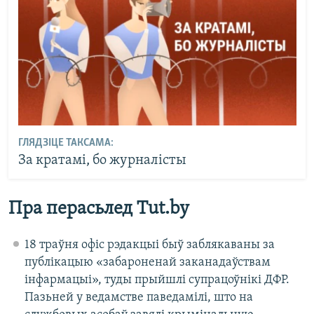
ГЛЯДЗІЦЕ ТАКСАМА:
За кратамі, бо журналісты
Пра перасьлед Tut.by
18 траўня офіс рэдакцыі быў заблякаваны за
публікацыю «забароненай заканадаўствам
інфармацыі», туды прыйшлі супрацоўнікі ДФР.
Пазьней у ведамстве паведамілі, што на