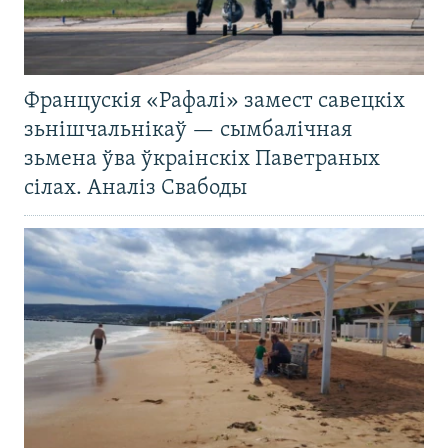
Францускія «Рафалі» замест савецкіх
зьнішчальнікаў — сымбалічная
зьмена ўва ўкраінскіх Паветраных
сілах. Аналіз Свабоды