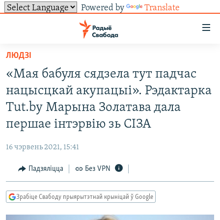
Powered by
Translate
Лінкі
ўнівэрсальнага
доступу
ЛЮДЗІ
НАВІНЫ
Перайсьці
«Мая бабуля сядзела тут падчас
да
ТОЛЬКІ НА СВАБОДЗЕ
УСЕ НАВІНЫ
нацысцкай акупацыі». Рэдактарка
галоўнага
СУВЯЗЬ
ВІДЭА І ФОТА
ТЭСТЫ
зьместу
Tut.by Марына Золатава дала
Перайсьці
ПАДПІСАЦЦА
ЛЮДЗІ
БЛОГІ
АБЫСЬЦІ БЛЯКАВАНЬНЕ
першае інтэрвію зь СІЗА
да
ПАЛІТЫКА
ГІСТОРЫЯ НА СВАБОДЗЕ
ПАДЗЯЛІЦЦА ІНФАРМАЦЫЯЙ
RSS
галоўнай
САЧЫЦЕ ЗА АБНАЎЛЕНЬНЯМІ
16 чэрвень 2021, 15:41
навігацыі
ЭКАНОМІКА
ПАДКАСТЫ
ПАДКАСТЫ
Перайсьці
Падзяліцца
Без VPN
ВАЙНА
КНІГІ
FACEBOOK
да
БЕЛАРУСЫ НА ВАЙНЕ
АЎДЫЁКНІГІ
TWITTER
пошуку
Зрабіце Свабоду прыярытэтнай крыніцай ў Google
ПАЛІТВЯЗЬНІ
PREMIUM
Усе сайты РС/РСЭ