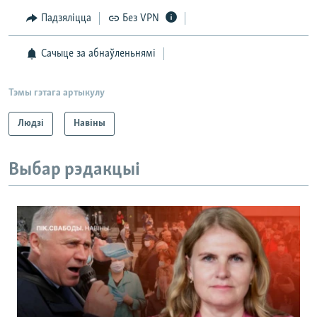
Падзяліцца
Без VPN
Сачыце за абнаўленьнямі
Тэмы гэтага артыкулу
Людзі
Навіны
Выбар рэдакцыі