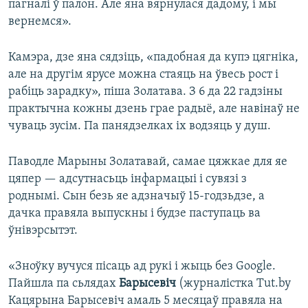
пагналі ў палон. Але яна вярнулася дадому, і мы
вернемся».
Камэра, дзе яна сядзіць, «падобная да купэ цягніка,
але на другім ярусе можна стаяць на ўвесь рост і
рабіць зарадку», піша Золатава. З 6 да 22 гадзіны
практычна кожны дзень грае радыё, але навінаў не
чуваць зусім. Па панядзелках іх водзяць у душ.
Паводле Марыны Золатавай, самае цяжкае для яе
цяпер — адсутнасьць інфармацыі і сувязі з
роднымі. Сын безь яе адзначыў 15-годзьдзе, а
дачка правяла выпускны і будзе паступаць ва
ўнівэрсытэт.
«Зноўку вучуся пісаць ад рукі і жыць без Google.
Пайшла па сьлядах
Барысевіч
(журналістка Tut.by
Кацярына Барысевіч амаль 5 месяцаў правяла на