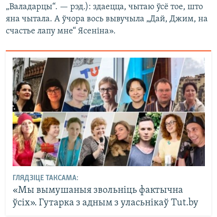
„Валадарцы“. — рэд.): здаецца, чытаю ўсё тое, што
яна чытала. А ўчора вось вывучыла „Дай, Джим, на
счастье лапу мне“ Ясеніна».
ГЛЯДЗІЦЕ ТАКСАМА:
«Мы вымушаныя звольніць фактычна
ўсіх». Гутарка з адным з уласьнікаў Tut.by