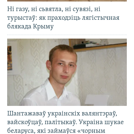
Ні газу, ні сьвятла, ні сувязі, ні
турыстаў: як праходзіць лягістычная
блякада Крыму
Шантажаваў украінскіх валянтэраў,
вайскоўцаў, палітыкаў. Украіна шукае
беларуса, які займаўся «чорным