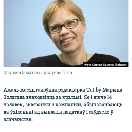
КУЛЬТУРА
МОВА
КАЛЯНДАР
НА ХВАЛЯХ СВАБОДЫ
Марына Золатава, архіўнае фота
Амаль месяц галоўная рэдактарка Tut.by Марына
Золатава знаходзіцца за кратамі. Яе і яшчэ 14
чалавек, зьвязаных з кампаніяй, абвінавачваюць
ва ўхіленьні ад выплаты падаткаў і саўдзеле ў
злачынстве.