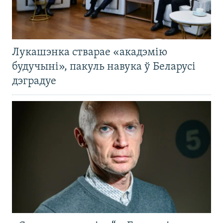
Лукашэнка стварае «акадэмію
будучыні», пакуль навука ў Беларусі
дэградуе