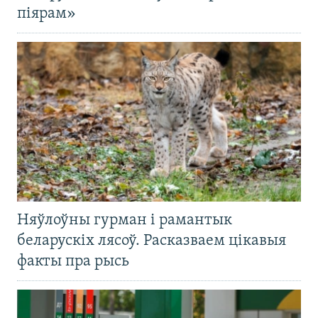
піярам»
Няўлоўны гурман і рамантык
беларускіх лясоў. Расказваем цікавыя
факты пра рысь