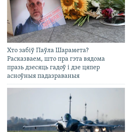
Хто забіў Паўла Шарамета?
Расказваем, што пра гэта вядома
празь дзесяць гадоў і дзе цяпер
асноўныя падазраваныя