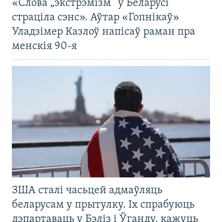
«Слова „экстрэмізм“ у Беларусі
страціла сэнс». Аўтар «Гопнікаў»
Уладзімер Казлоў напісаў раман пра
менскія 90-я
ЗША сталі часьцей адмаўляць
беларусам у прытулку. Іх спрабуюць
дэпартаваць у Бэліз і Ўганду, кажуць