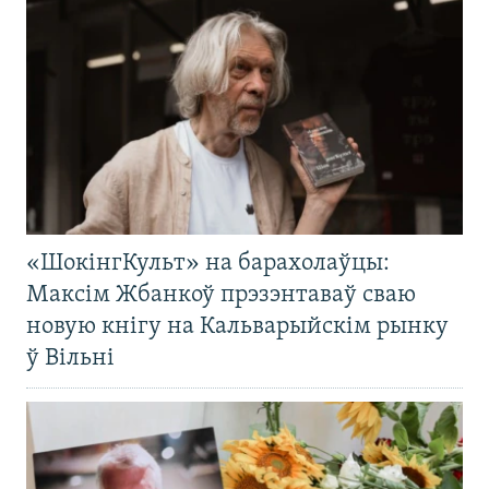
«ШокінгКульт» на барахолаўцы:
Максім Жбанкоў прэзэнтаваў сваю
новую кнігу на Кальварыйскім рынку
ў Вільні