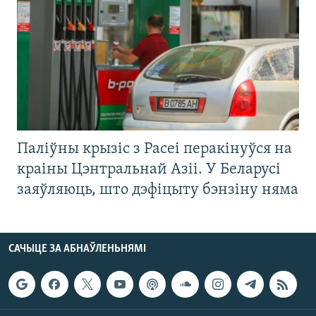
Паліўны крызіс з Расеі перакінуўся на
краіны Цэнтральнай Азіі. У Беларусі
заяўляюць, што дэфіцыту бэнзіну няма
САЧЫЦЕ ЗА АБНАЎЛЕНЬНЯМІ