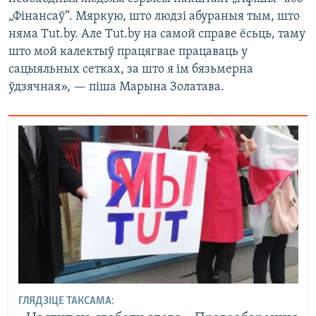
„Фінансаў“. Мяркую, што людзі абураныя тым, што
няма Tut.by. Але Tut.by на самой справе ёсьць, таму
што мой калектыў працягвае працаваць у
сацыяльных сетках, за што я ім бязьмерна
ўдзячная», — піша Марына Золатава.
ГЛЯДЗІЦЕ ТАКСАМА: