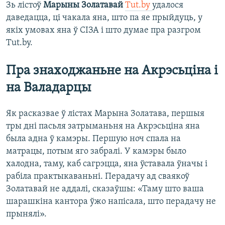
Зь лістоў
Марыны Золатавай
Tut.by
удалося
даведацца, ці чакала яна, што па яе прыйдуць, у
якіх умовах яна ў СІЗА і што думае пра разгром
Tut.by.
Пра знаходжаньне на Акрэсьціна і
на Валадарцы
Як расказвае ў лістах Марына Золатава, першыя
тры дні пасьля затрыманьня на Акрэсьціна яна
была адна ў камэры. Першую ноч спала на
матрацы, потым яго забралі. У камэры было
халодна, таму, каб сагрэцца, яна ўставала ўначы і
рабіла практыкаваньні. Перадачу ад сваякоў
Золатавай не аддалі, сказаўшы: «Таму што ваша
шарашкіна кантора ўжо напісала, што перадачу не
прынялі».