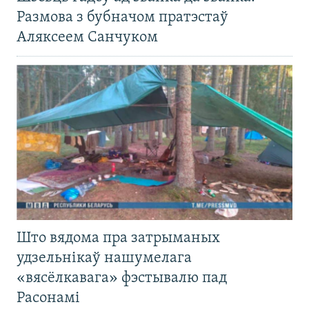
Размова з бубначом пратэстаў
Аляксеем Санчуком
Што вядома пра затрыманых
удзельнікаў нашумелага
«вясёлкавага» фэстывалю пад
Расонамі