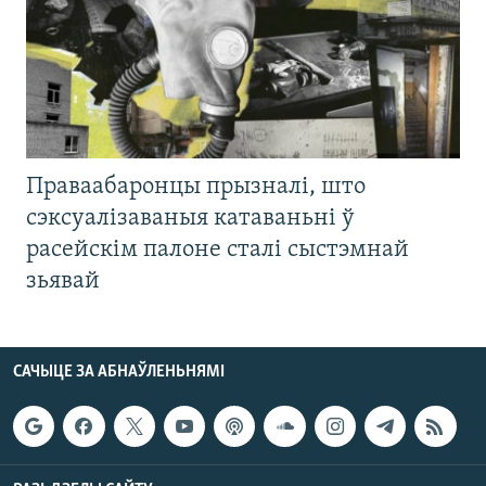
Праваабаронцы прызналі, што
сэксуалізаваныя катаваньні ў
расейскім палоне сталі сыстэмнай
зьявай
САЧЫЦЕ ЗА АБНАЎЛЕНЬНЯМІ