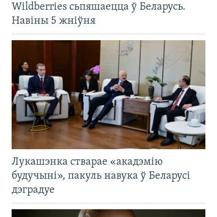
Wildberries сьпяшаецца ў Беларусь.
Навіны 5 жніўня
Лукашэнка стварае «акадэмію
будучыні», пакуль навука ў Беларусі
дэградуе