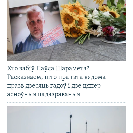
Хто забіў Паўла Шарамета?
Расказваем, што пра гэта вядома
празь дзесяць гадоў і дзе цяпер
асноўныя падазраваныя