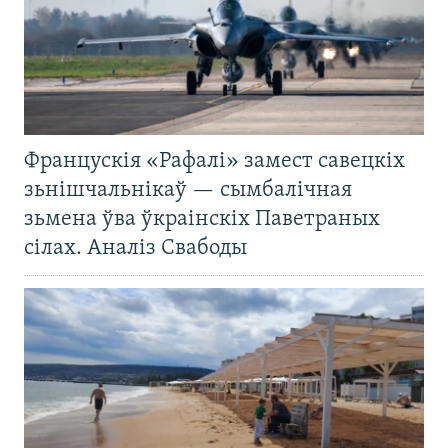
Францускія «Рафалі» замест савецкіх
зьнішчальнікаў — сымбалічная
зьмена ўва ўкраінскіх Паветраных
сілах. Аналіз Свабоды