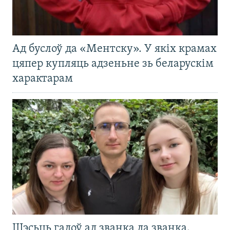
Ад буслоў да «Ментску». У якіх крамах
цяпер купляць адзеньне зь беларускім
характарам
Шэсьць гадоў ад званка да званка.