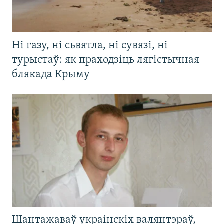
Ні газу, ні сьвятла, ні сувязі, ні
турыстаў: як праходзіць лягістычная
блякада Крыму
Шантажаваў украінскіх валянтэраў,