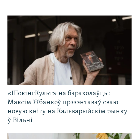
«ШокінгКульт» на барахолаўцы:
Максім Жбанкоў прэзэнтаваў сваю
новую кнігу на Кальварыйскім рынку
ў Вільні