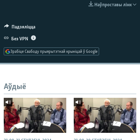
КУЛЬТУРА
МОВА
Наўпроставы лінк
КАЛЯНДАР
НА ХВАЛЯХ СВАБОДЫ
Падзяліцца
Без VPN
Зрабіце Свабоду прыярытэтнай крыніцай ў Google
Аўдыё