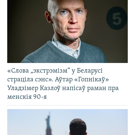
«Слова „экстрэмізм“ у Беларусі
страціла сэнс». Аўтар «Гопнікаў»
Уладзімер Казлоў напісаў раман пра
менскія 90-я