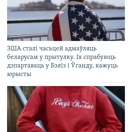
ЗША сталі часьцей адмаўляць
беларусам у прытулку. Іх спрабуюць
дэпартаваць у Бэліз і Ўганду, кажуць
юрысты