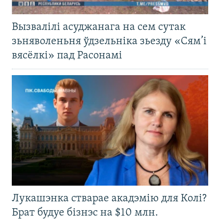
Вызвалілі асуджанага на сем сутак
зьняволеньня ўдзельніка зьезду «Сям’і
вясёлкі» пад Расонамі
Лукашэнка стварае акадэмію для Колі?
Брат будуе бізнэс на $10 млн.