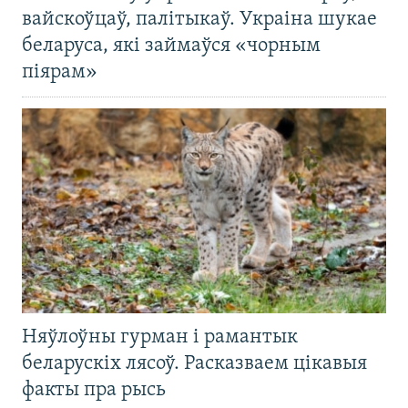
вайскоўцаў, палітыкаў. Украіна шукае
беларуса, які займаўся «чорным
піярам»
Няўлоўны гурман і рамантык
беларускіх лясоў. Расказваем цікавыя
факты пра рысь