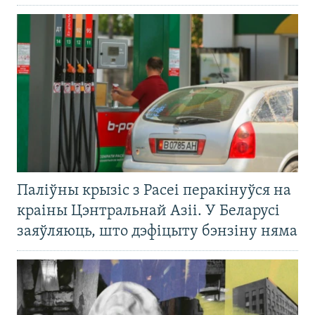
Паліўны крызіс з Расеі перакінуўся на
краіны Цэнтральнай Азіі. У Беларусі
заяўляюць, што дэфіцыту бэнзіну няма