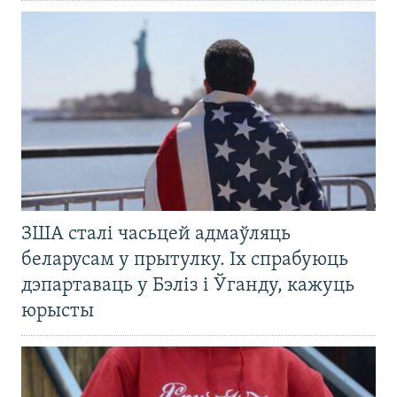
ЗША сталі часьцей адмаўляць
беларусам у прытулку. Іх спрабуюць
дэпартаваць у Бэліз і Ўганду, кажуць
юрысты