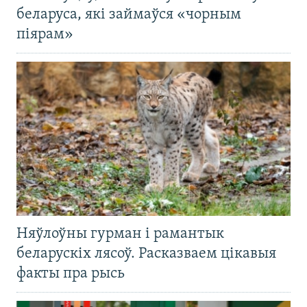
беларуса, які займаўся «чорным
піярам»
Няўлоўны гурман і рамантык
беларускіх лясоў. Расказваем цікавыя
факты пра рысь