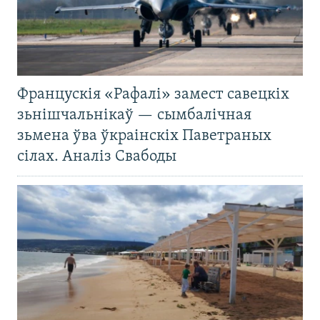
Францускія «Рафалі» замест савецкіх
зьнішчальнікаў — сымбалічная
зьмена ўва ўкраінскіх Паветраных
сілах. Аналіз Свабоды