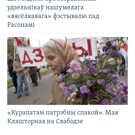
удзельнікаў нашумелага
«вясёлкавага» фэстывалю пад
Расонамі
«Курапатам патрэбны спакой». Мая
Кляшторная на Свабодзе