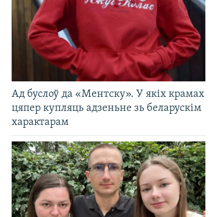
Ад буслоў да «Ментску». У якіх крамах
цяпер купляць адзеньне зь беларускім
характарам