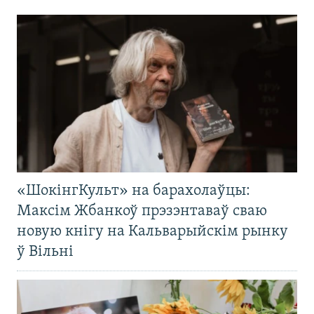
«ШокінгКульт» на барахолаўцы:
Максім Жбанкоў прэзэнтаваў сваю
новую кнігу на Кальварыйскім рынку
ў Вільні