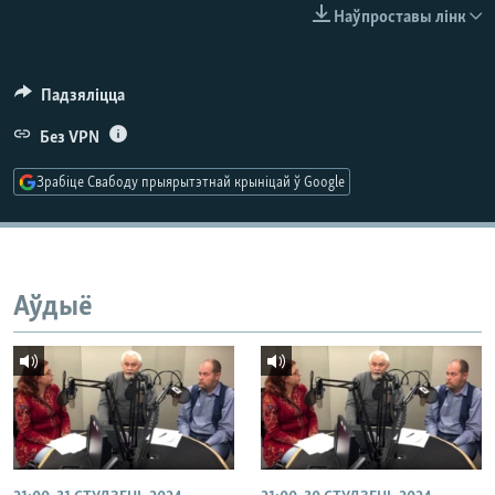
КУЛЬТУРА
МОВА
Наўпроставы лінк
КАЛЯНДАР
НА ХВАЛЯХ СВАБОДЫ
Падзяліцца
Без VPN
Зрабіце Свабоду прыярытэтнай крыніцай ў Google
Аўдыё