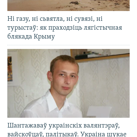
Ні газу, ні сьвятла, ні сувязі, ні
турыстаў: як праходзіць лягістычная
блякада Крыму
Шантажаваў украінскіх валянтэраў,
вайскоўцаў, палітыкаў. Украіна шукае