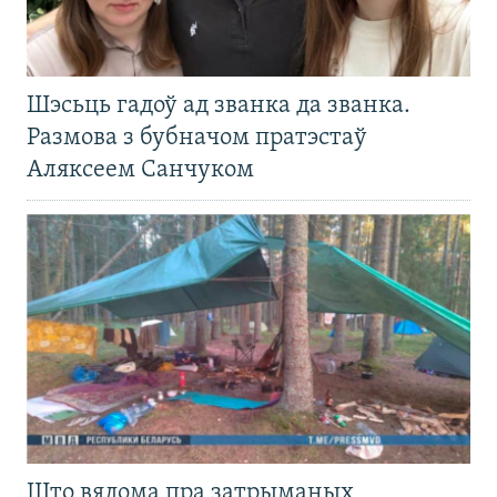
Шэсьць гадоў ад званка да званка.
Размова з бубначом пратэстаў
Аляксеем Санчуком
Што вядома пра затрыманых