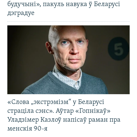
будучыні», пакуль навука ў Беларусі
дэградуе
«Слова „экстрэмізм“ у Беларусі
страціла сэнс». Аўтар «Гопнікаў»
Уладзімер Казлоў напісаў раман пра
менскія 90-я