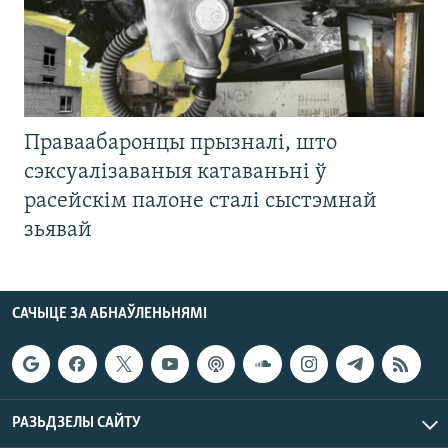
Праваабаронцы прызналі, што
сэксуалізаваныя катаваньні ў
расейскім палоне сталі сыстэмнай
зьявай
САЧЫЦЕ ЗА АБНАЎЛЕНЬНЯМІ
РАЗЬДЗЕЛЫ САЙТУ