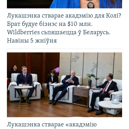
Лукашэнка стварае акадэмію для Колі?
Брат будуе бізнэс на $10 млн.
Wildberries сьпяшаецца ў Беларусь.
Навіны 5 жніўня
Лукашэнка стварае «акадэмію