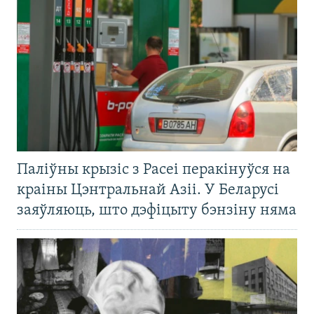
Паліўны крызіс з Расеі перакінуўся на
краіны Цэнтральнай Азіі. У Беларусі
заяўляюць, што дэфіцыту бэнзіну няма