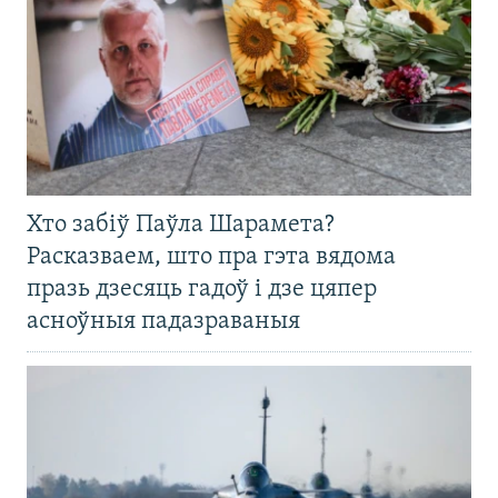
Хто забіў Паўла Шарамета?
Расказваем, што пра гэта вядома
празь дзесяць гадоў і дзе цяпер
асноўныя падазраваныя