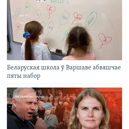
Беларуская школа ў Варшаве абвяшчае
пяты набор