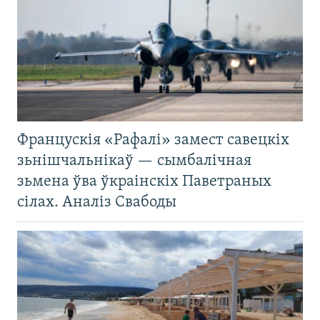
Францускія «Рафалі» замест савецкіх
зьнішчальнікаў — сымбалічная
зьмена ўва ўкраінскіх Паветраных
сілах. Аналіз Свабоды