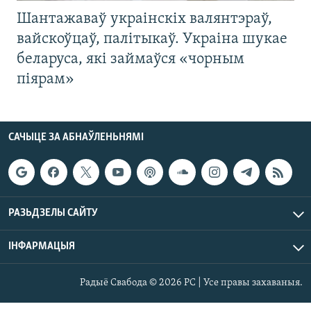
Шантажаваў украінскіх валянтэраў,
вайскоўцаў, палітыкаў. Украіна шукае
беларуса, які займаўся «чорным
піярам»
САЧЫЦЕ ЗА АБНАЎЛЕНЬНЯМІ
РАЗЬДЗЕЛЫ САЙТУ
ІНФАРМАЦЫЯ
Радыё Свабода © 2026 РС | Усе правы захаваныя.