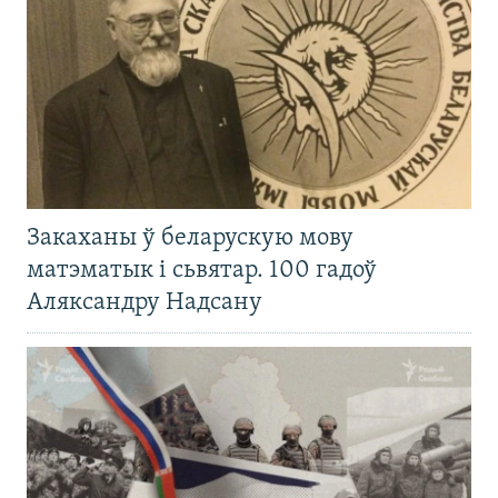
Закаханы ў беларускую мову
матэматык і сьвятар. 100 гадоў
Аляксандру Надсану