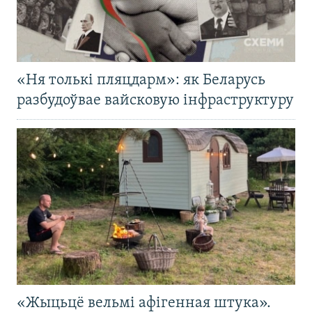
«Ня толькі пляцдарм»: як Беларусь
разбудоўвае вайсковую інфраструктуру
«Жыцьцё вельмі афігенная штука».