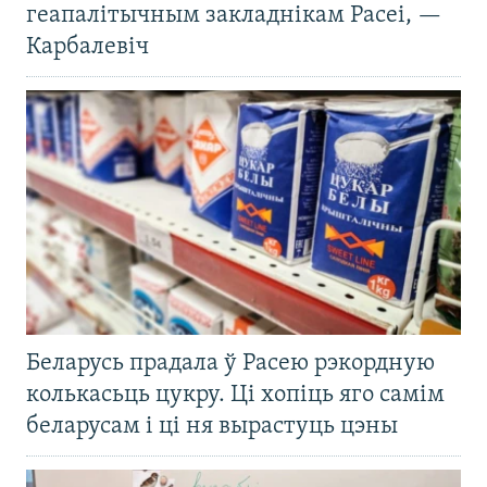
геапалітычным закладнікам Расеі, —
Карбалевіч
Беларусь прадала ў Расею рэкордную
колькасьць цукру. Ці хопіць яго самім
беларусам і ці ня вырастуць цэны