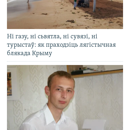
Ні газу, ні сьвятла, ні сувязі, ні
турыстаў: як праходзіць лягістычная
блякада Крыму