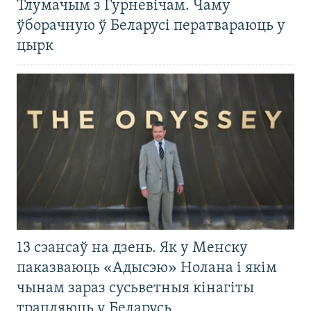
Тлумачым з Гурневічам. Чаму
ўборачную ў Беларусі ператвараюць у
цырк
13 сэансаў на дзень. Як у Менску
паказваюць «Адысэю» Нолана і якім
чынам зараз сусьветныя кінагіты
трапляюць у Беларусь