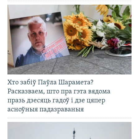
Хто забіў Паўла Шарамета?
Расказваем, што пра гэта вядома
празь дзесяць гадоў і дзе цяпер
асноўныя падазраваныя