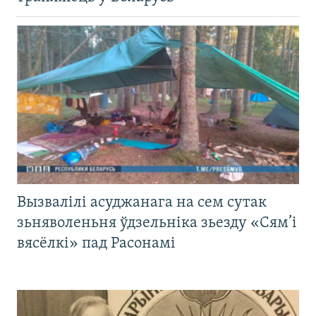
Вызвалілі асуджанага на сем сутак
зьняволеньня ўдзельніка зьезду «Сям’і
вясёлкі» пад Расонамі