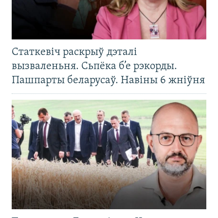
Статкевіч раскрыў дэталі
вызваленьня. Сьпёка б’е рэкорды.
Пашпарты беларусаў. Навіны 6 жніўня