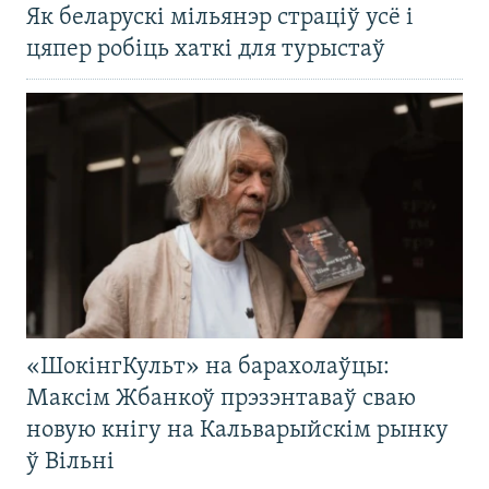
Як беларускі мільянэр страціў усё і
цяпер робіць хаткі для турыстаў
«ШокінгКульт» на барахолаўцы:
Максім Жбанкоў прэзэнтаваў сваю
новую кнігу на Кальварыйскім рынку
ў Вільні