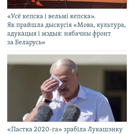
«Усё кепска і вельмі кепска».
Як прайшла дыскусія «Мова, культура,
адукацыя і мэдыя: нябачны фронт
за Беларусь»
«Пастка 2020-га» зрабіла Лукашэнку