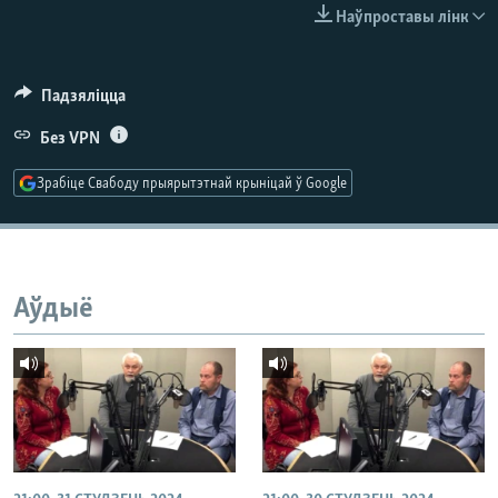
КУЛЬТУРА
МОВА
Наўпроставы лінк
КАЛЯНДАР
НА ХВАЛЯХ СВАБОДЫ
Падзяліцца
Без VPN
Зрабіце Свабоду прыярытэтнай крыніцай ў Google
Аўдыё