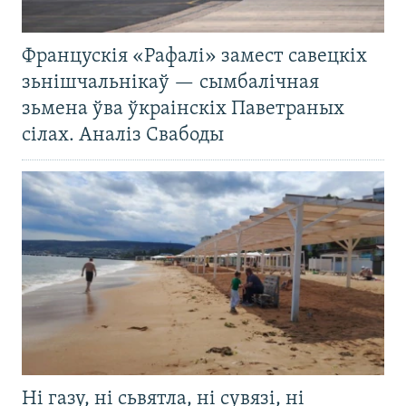
Францускія «Рафалі» замест савецкіх
зьнішчальнікаў — сымбалічная
зьмена ўва ўкраінскіх Паветраных
сілах. Аналіз Свабоды
Ні газу, ні сьвятла, ні сувязі, ні