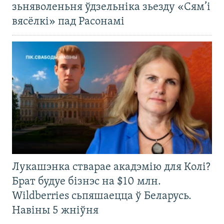
зьняволеньня ўдзельніка зьезду «Сям’і
вясёлкі» пад Расонамі
Лукашэнка стварае акадэмію для Колі?
Брат будуе бізнэс на $10 млн.
Wildberries сьпяшаецца ў Беларусь.
Навіны 5 жніўня