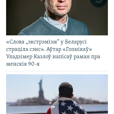
«Слова „экстрэмізм“ у Беларусі
страціла сэнс». Аўтар «Гопнікаў»
Уладзімер Казлоў напісаў раман пра
менскія 90-я