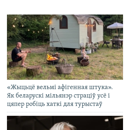
«Жыцьцё вельмі афігенная штука».
Як беларускі мільянэр страціў усё і
цяпер робіць хаткі для турыстаў