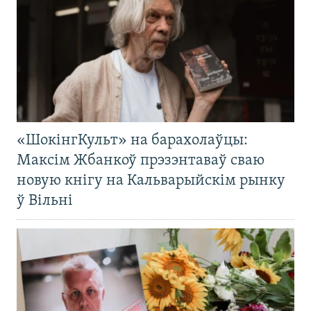
«ШокінгКульт» на барахолаўцы:
Максім Жбанкоў прэзэнтаваў сваю
новую кнігу на Кальварыйскім рынку
ў Вільні