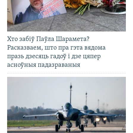
Хто забіў Паўла Шарамета?
Расказваем, што пра гэта вядома
празь дзесяць гадоў і дзе цяпер
асноўныя падазраваныя