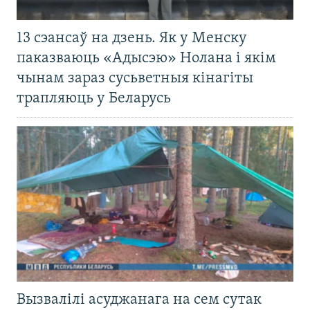
13 сэансаў на дзень. Як у Менску
паказваюць «Адысэю» Нолана і якім
чынам зараз сусьветныя кінагіты
трапляюць у Беларусь
Вызвалілі асуджанага на сем сутак