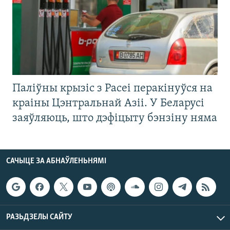
Паліўны крызіс з Расеі перакінуўся на
краіны Цэнтральнай Азіі. У Беларусі
заяўляюць, што дэфіцыту бэнзіну няма
САЧЫЦЕ ЗА АБНАЎЛЕНЬНЯМІ
РАЗЬДЗЕЛЫ САЙТУ