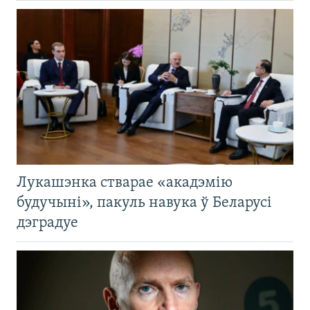
Лукашэнка стварае «акадэмію
будучыні», пакуль навука ў Беларусі
дэградуе