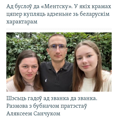
Ад буслоў да «Ментску». У якіх крамах
цяпер купляць адзеньне зь беларускім
характарам
Шэсьць гадоў ад званка да званка.
Размова з бубначом пратэстаў
Аляксеем Санчуком