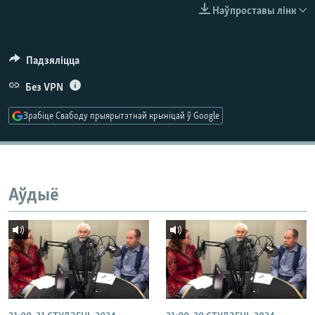
КУЛЬТУРА
МОВА
Наўпроставы лінк
КАЛЯНДАР
НА ХВАЛЯХ СВАБОДЫ
Падзяліцца
Без VPN
Зрабіце Свабоду прыярытэтнай крыніцай ў Google
Аўдыё