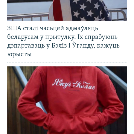
ЗША сталі часьцей адмаўляць
беларусам у прытулку. Іх спрабуюць
дэпартаваць у Бэліз і Ўганду, кажуць
юрысты