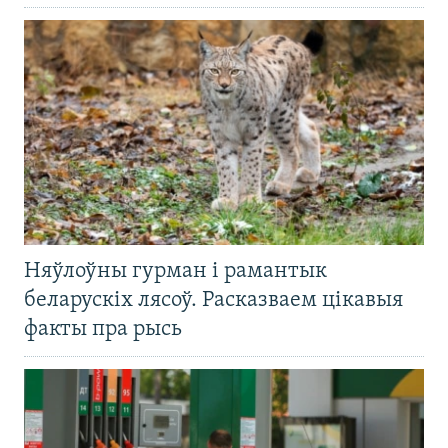
Няўлоўны гурман і рамантык
беларускіх лясоў. Расказваем цікавыя
факты пра рысь