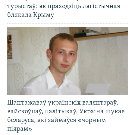
турыстаў: як праходзіць лягістычная
блякада Крыму
Шантажаваў украінскіх валянтэраў,
вайскоўцаў, палітыкаў. Украіна шукае
беларуса, які займаўся «чорным
піярам»