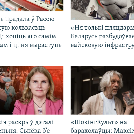
ь прадала ў Расею
ную колькасьць
«Ня толькі пляцдарм
Ці хопіць яго самім
Беларусь разбудоўва
ам і ці ня вырастуць
вайсковую інфрастр
іч раскрыў дэталі
«ШокінгКульт» на
ньня. Сьпёка б’е
барахолаўцы: Максі