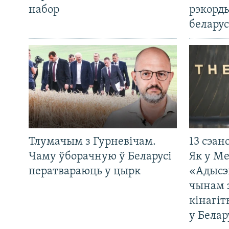
набор
рэкорд
беларус
Тлумачым з Гурневічам.
13 сэан
Чаму ўборачную ў Беларусі
Як у М
ператвараюць у цырк
«Адысэ
чынам 
кінагі
у Белар