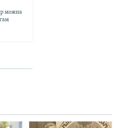
пер можна
ягам