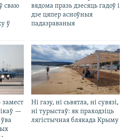
ў сваю
вядома празь дзесяць гадоў і
дзе цяпер асноўныя
у ў
падазраваныя
 замест
Ні газу, ні сьвятла, ні сувязі,
нікаў —
ні турыстаў: як праходзіць
 ўва
лягістычная блякада Крыму
ных