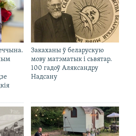
еччына.
Закаханы ў беларускую
 чым
мову матэматык і сьвятар.
100 гадоў Аляксандру
дзе
Надсану
кія