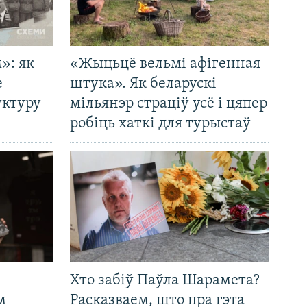
»: як
«Жыцьцё вельмі афігенная
е
штука». Як беларускі
уктуру
мільянэр страціў усё і цяпер
робіць хаткі для турыстаў
Хто забіў Паўла Шарамета?
м
Расказваем, што пра гэта