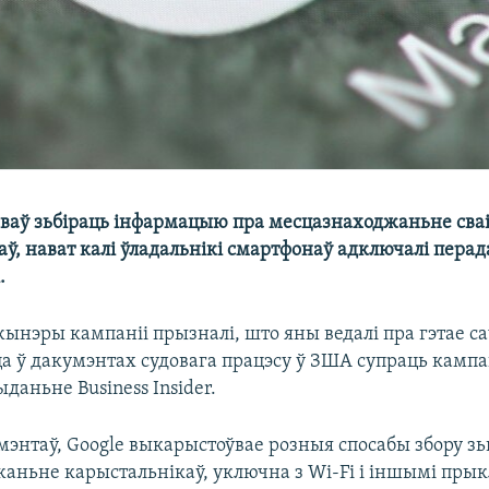
гваў зьбіраць інфармацыю пра месцазнаходжаньне сва
ў, нават калі ўладальнікі смартфонаў адключалі перад
.
нжынэры кампаніі прызналі, што яны ведалі пра гэтае с
а ў дакумэнтах судовага працэсу ў ЗША супраць кампан
даньне Business Insider.
мэнтаў, Google выкарыстоўвае розныя спосабы збору зь
аньне карыстальнікаў, уключна з Wi-Fi і іншымі пры