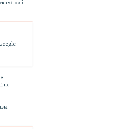
ткамі, каб
ы
Google
le
і не
тывы