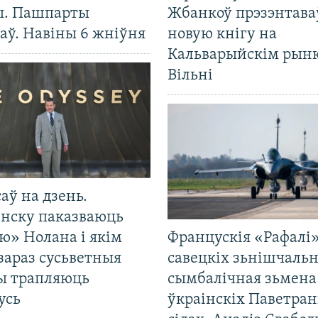
ы. Пашпарты
Жбанкоў прэзэнтава
аў. Навіны 6 жніўня
новую кнігу на
Кальварыйскім рынк
Вільні
саў на дзень.
енску паказваюць
ю» Нолана і якім
Францускія «Рафалі»
зараз сусьветныя
савецкіх зьнішчаль
ты трапляюць
сымбалічная зьмена
усь
ўкраінскіх Паветра