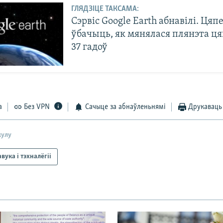
ГЛЯДЗІЦЕ ТАКСАМА:
Сэрвіс Google Earth абнавілі. Ця
ўбачыць, як мянялася плянэта ц
37 гадоў
а
Без VPN
Сачыце за абнаўленьнямі
Друкаваць
кулу
вука і тэхналёгіі