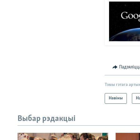
Падзяліцц
Тэмы гэтага арты
Навіны
На
Выбар рэдакцыі