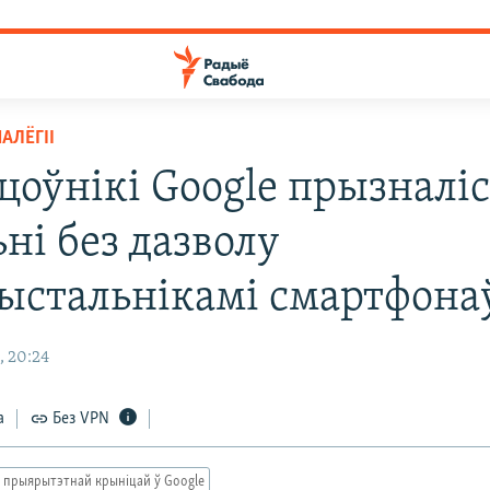
АЛЁГІІ
цоўнікі Google прызналіс
ні без дазволу
рыстальнікамі смартфона
, 20:24
а
Без VPN
 прыярытэтнай крыніцай ў Google