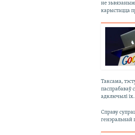
не зьвязанымі
карыстацца п
Таксама, тэст
паспрабаваў с
адключылі іх.
Справу супрац
генэральнай 