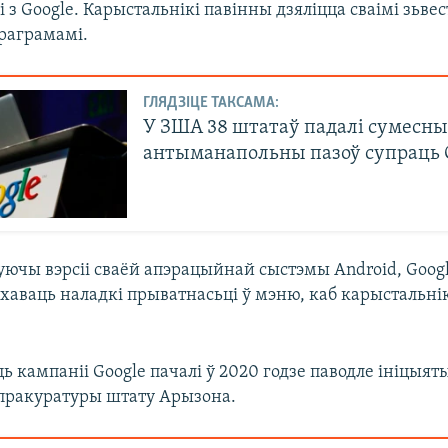
 з Google. Карыстальнікі павінны дзяліцца сваімі зьвес
раграмамі.
ГЛЯДЗІЦЕ ТАКСАМА:
У ЗША 38 штатаў падалі сумесн
антыманапольны пазоў супраць 
уючы вэрсіі сваёй апэрацыйнай сыстэмы Android, Goog
хаваць наладкі прыватнасьці ў мэню, каб карыстальнік
ь кампаніі Google пачалі ў 2020 годзе паводле ініцыя
пракуратуры штату Арызона.