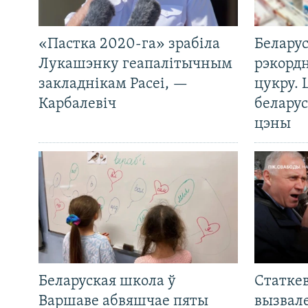
«Пастка 2020-га» зрабіла
Беларус
Лукашэнку геапалітычным
рэкорд
закладнікам Расеі, —
цукру. 
Карбалевіч
беларус
цэны
Беларуская школа ў
Статкев
Варшаве абвяшчае пяты
вызвале