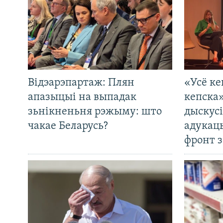
Відэарэпартаж: Плян
«Усё ке
апазыцыі на выпадак
кепска
зьнікненьня рэжыму: што
дыскусі
чакае Беларусь?
адукац
фронт з