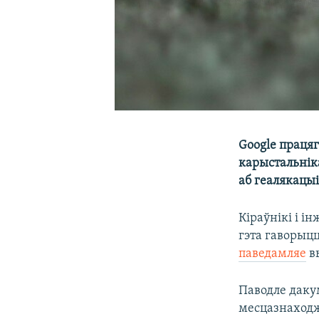
Google праця
карыстальніка
аб геалякацыі
Кіраўнікі і і
гэта гаворыцц
паведамляе
вы
Паводле даку
месцазнаходж