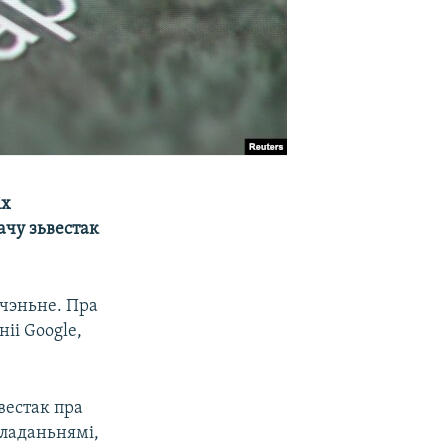
іх
ачу зьвестак
ачэньне. Пра
іі Google,
вестак пра
кладаньнямі,