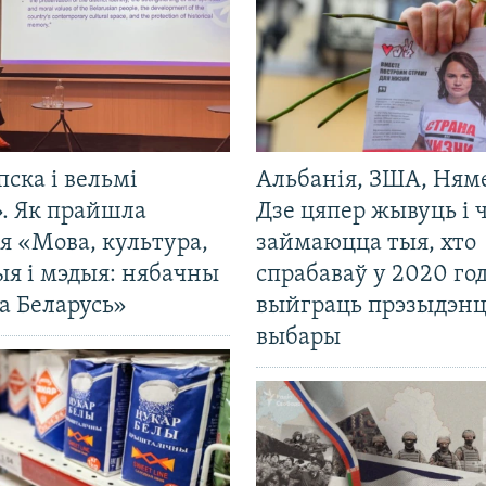
пска і вельмі
Альбанія, ЗША, Ням
». Як прайшла
Дзе цяпер жывуць і
я «Мова, культура,
займаюцца тыя, хто
ыя і мэдыя: нябачны
спрабаваў у 2020 го
а Беларусь»
выйграць прэзыдэнц
выбары