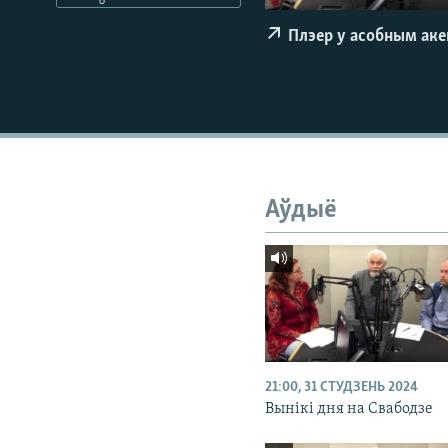
КАЛЯНДАР
НА ХВАЛЯХ СВАБОДЫ
Плэер у асобным ак
Аўдыё
21:00, 31 СТУДЗЕНЬ 2024
Вынікі дня на Свабодзе