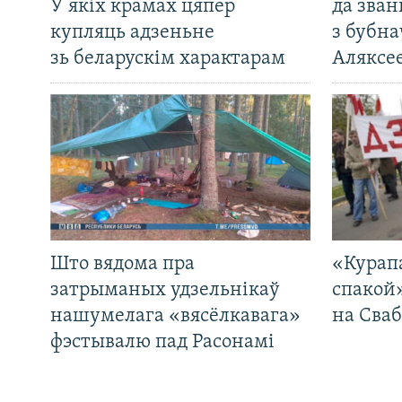
У якіх крамах цяпер
да зван
купляць адзеньне
з бубна
зь беларускім характарам
Аляксе
Што вядома пра
«Курап
затрыманых удзельнікаў
спакой
нашумелага «вясёлкавага»
на Сваб
фэстывалю пад Расонамі