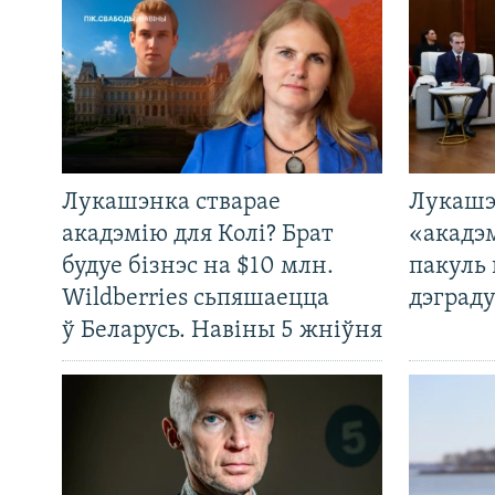
Лукашэнка стварае
Лукашэ
акадэмію для Колі? Брат
«акадэ
будуе бізнэс на $10 млн.
пакуль 
Wildberries сьпяшаецца
дэграду
ў Беларусь. Навіны 5 жніўня