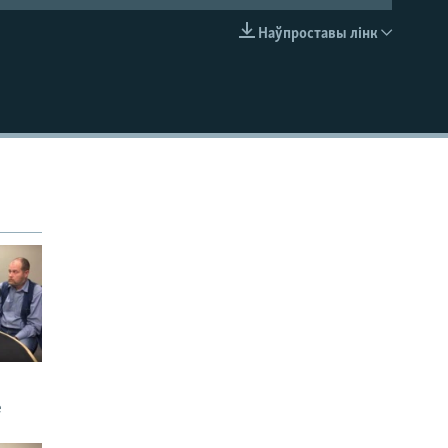
Наўпроставы лінк
EMBED
е