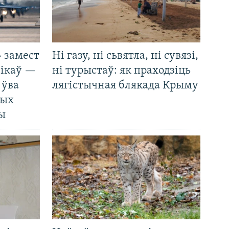
 замест
Ні газу, ні сьвятла, ні сувязі,
нікаў —
ні турыстаў: як праходзіць
 ўва
лягістычная блякада Крыму
ных
ды