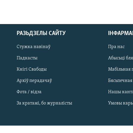
РАЗЬДЗЕЛЫ САЙТУ
ІНФАРМ
Стужка навінаў
Пра нас
Падкасты
Абысьці бл
Кнігі Свабоды
Мабільная 
Архіў перадачаў
Бясьпечная
Фота / відэа
Нашы кант
САЧЫЦЕ ЗА АБНАЎЛЕНЬНЯМІ
За кратамі, бо журналісты
Умовы кар