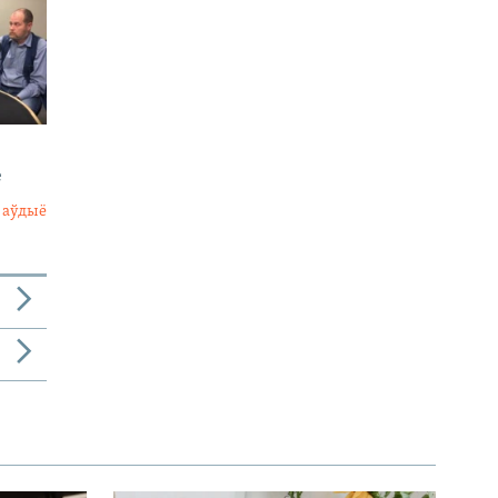
е
 аўдыё