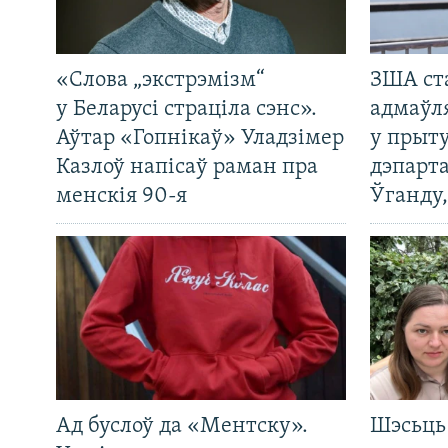
«Слова „экстрэмізм“
ЗША ст
у Беларусі страціла сэнс».
адмаўл
Аўтар «Гопнікаў» Уладзімер
у прыту
Казлоў напісаў раман пра
дэпарта
менскія 90-я
Ўганду
Ад буслоў да «Ментску».
Шэсьць 