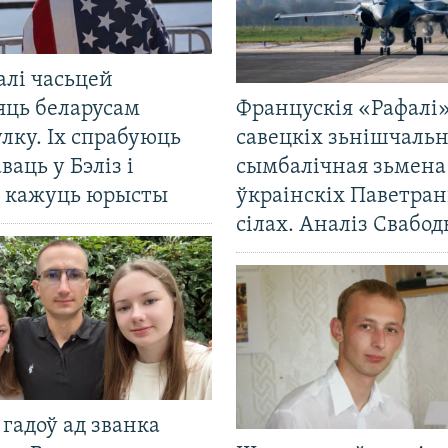
алі часьцей
яць беларусам
Францускія «Рафалі»
лку. Іх спрабуюць
савецкіх зьнішчаль
ваць у Бэліз і
сымбалічная зьмена
, кажуць юрысты
ўкраінскіх Паветра
сілах. Аналіз Свабо
гадоў ад званка