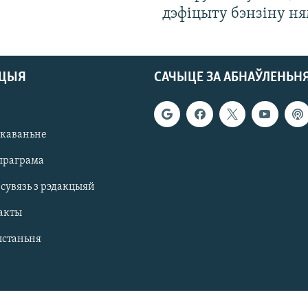
дэфіцыту бэнзіну н
АЦЫЯ
САЧЫЦЕ ЗА АБНАЎЛЕНЬН
якаваньне
праграма
 сувязь з рэдакцыяй
акты
ыстаньня