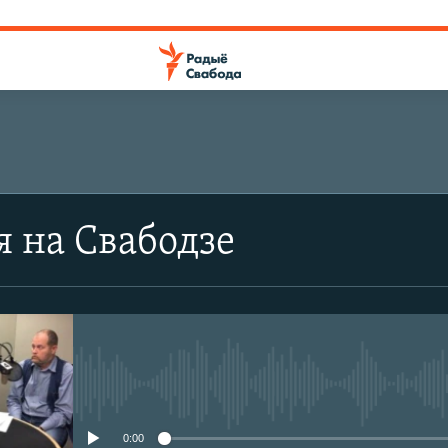
я на Свабодзе
No media source currently avail
0:00