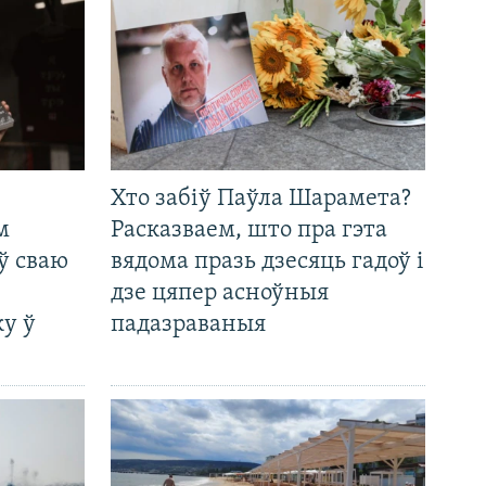
Хто забіў Паўла Шарамета?
м
Расказваем, што пра гэта
ў сваю
вядома празь дзесяць гадоў і
дзе цяпер асноўныя
у ў
падазраваныя