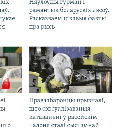
кіх
Няўлоўны гурман і
цаў,
рамантык беларускіх лясоў.
шукае
Расказваем цікавыя факты
ся
пра рысь
еі
Праваабаронцы прызналі,
ны
што сэксуалізаваныя
катаваньні ў расейскім
 што
палоне сталі сыстэмнай