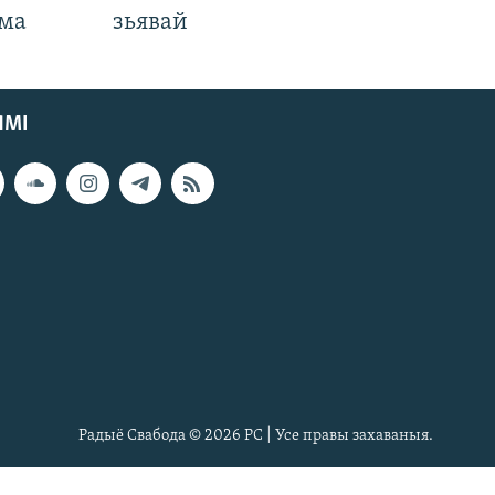
яма
зьявай
ЯМІ
Радыё Свабода © 2026 РС | Усе правы захаваныя.