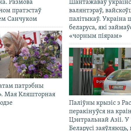
ка. Размова
Шантажаваў украінс
чом пратэстаў
валянтэраў, вайскоў
ем Санчуком
палітыкаў. Украіна 
беларуса, які займаў
«чорным піярам»
атам патрэбны
». Мая Кляшторная
одзе
Паліўны крызіс з Рас
перакінуўся на краі
Цэнтральнай Азіі. У
Беларусі заяўляюць,