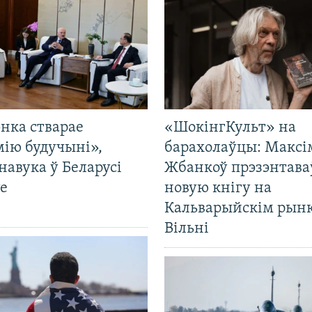
нка стварае
«ШокінгКульт» на
мію будучыні»,
барахолаўцы: Максі
навука ў Беларусі
Жбанкоў прэзэнтава
е
новую кнігу на
Кальварыйскім рынк
Вільні