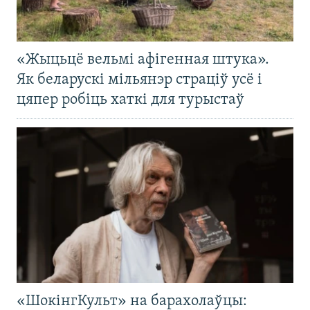
«Жыцьцё вельмі афігенная штука».
Як беларускі мільянэр страціў усё і
цяпер робіць хаткі для турыстаў
«ШокінгКульт» на барахолаўцы: