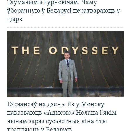
Тлумачым з Гурневічам. Чаму
ўборачную ў Беларусі ператвараюць у
цырк
13 сэансаў на дзень. Як у Менску
паказваюць «Адысэю» Нолана і якім
чынам зараз сусьветныя кінагіты
трапляюць у Беларусь