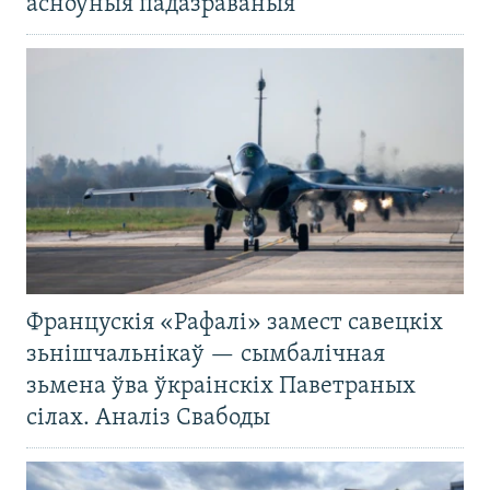
асноўныя падазраваныя
Францускія «Рафалі» замест савецкіх
зьнішчальнікаў — сымбалічная
зьмена ўва ўкраінскіх Паветраных
сілах. Аналіз Свабоды