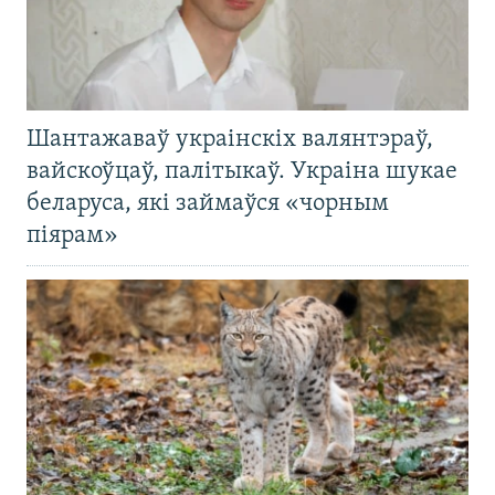
Шантажаваў украінскіх валянтэраў,
вайскоўцаў, палітыкаў. Украіна шукае
беларуса, які займаўся «чорным
піярам»