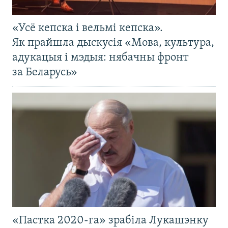
«Усё кепска і вельмі кепска».
Як прайшла дыскусія «Мова, культура,
адукацыя і мэдыя: нябачны фронт
за Беларусь»
«Пастка 2020-га» зрабіла Лукашэнку