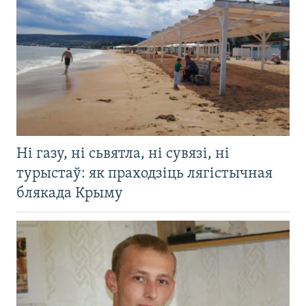
Ні газу, ні сьвятла, ні сувязі, ні
турыстаў: як праходзіць лягістычная
блякада Крыму