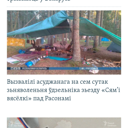
Вызвалілі асуджанага на сем сутак
зьняволеньня ўдзельніка зьезду «Сям’і
вясёлкі» пад Расонамі