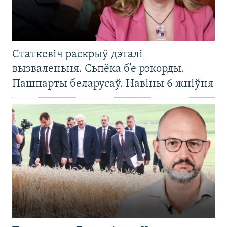
Статкевіч раскрыў дэталі
вызваленьня. Сьпёка б’е рэкорды.
Пашпарты беларусаў. Навіны 6 жніўня