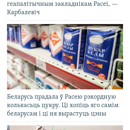
геапалітычным закладнікам Расеі, —
Карбалевіч
Беларусь прадала ў Расею рэкордную
колькасьць цукру. Ці хопіць яго самім
беларусам і ці ня вырастуць цэны