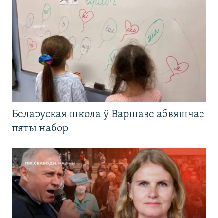
Беларуская школа ў Варшаве абвяшчае
пяты набор