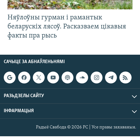
Няўлоўны гурман і рамантык
беларускіх лясоў. Расказваем цікавыя
факты пра рысь
САЧЫЦЕ ЗА АБНАЎЛЕНЬНЯМІ
РАЗЬДЗЕЛЫ САЙТУ
ІНФАРМАЦЫЯ
Радыё Свабода © 2026 РС | Усе правы захаваныя.