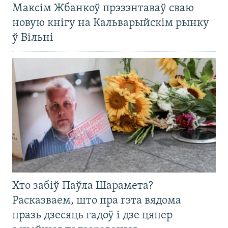
Максім Жбанкоў прэзэнтаваў сваю
новую кнігу на Кальварыйскім рынку
ў Вільні
Хто забіў Паўла Шарамета?
Расказваем, што пра гэта вядома
празь дзесяць гадоў і дзе цяпер