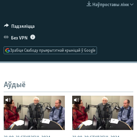
КУЛЬТУРА
МОВА
Наўпроставы лінк
КАЛЯНДАР
НА ХВАЛЯХ СВАБОДЫ
Падзяліцца
Без VPN
Зрабіце Свабоду прыярытэтнай крыніцай ў Google
Аўдыё