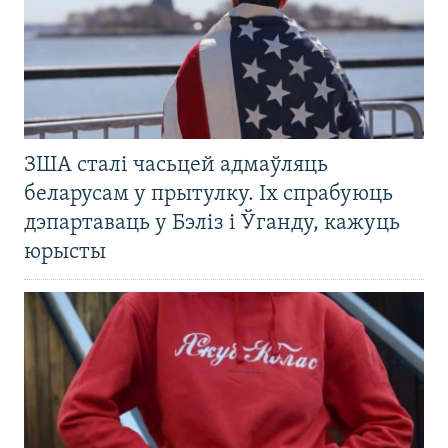
ЗША сталі часьцей адмаўляць
беларусам у прытулку. Іх спрабуюць
дэпартаваць у Бэліз і Ўганду, кажуць
юрысты