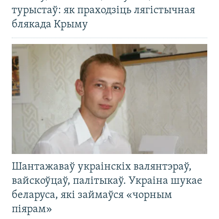
турыстаў: як праходзіць лягістычная
блякада Крыму
Шантажаваў украінскіх валянтэраў,
вайскоўцаў, палітыкаў. Украіна шукае
беларуса, які займаўся «чорным
піярам»