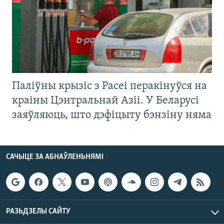
Паліўны крызіс з Расеі перакінуўся на
краіны Цэнтральнай Азіі. У Беларусі
заяўляюць, што дэфіцыту бэнзіну няма
САЧЫЦЕ ЗА АБНАЎЛЕНЬНЯМІ
РАЗЬДЗЕЛЫ САЙТУ