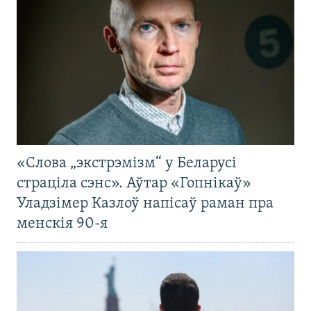
«Слова „экстрэмізм“ у Беларусі
страціла сэнс». Аўтар «Гопнікаў»
Уладзімер Казлоў напісаў раман пра
менскія 90-я