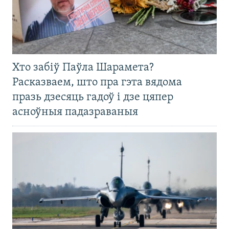
Хто забіў Паўла Шарамета?
Расказваем, што пра гэта вядома
празь дзесяць гадоў і дзе цяпер
асноўныя падазраваныя