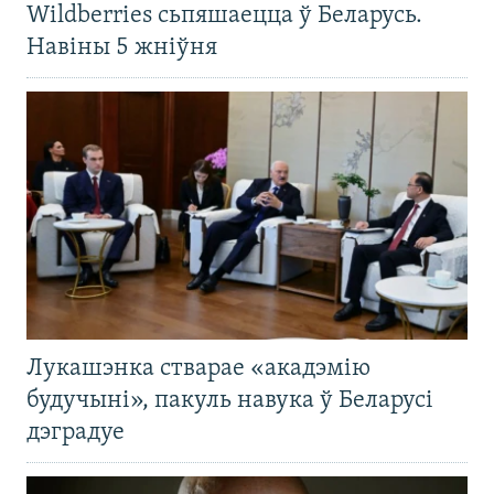
Wildberries сьпяшаецца ў Беларусь.
Навіны 5 жніўня
Лукашэнка стварае «акадэмію
будучыні», пакуль навука ў Беларусі
дэградуе