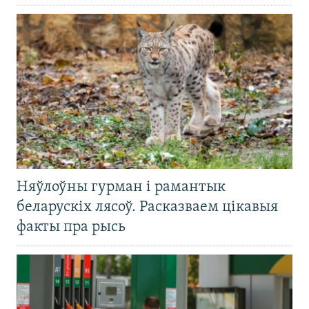
Няўлоўны гурман і рамантык
беларускіх лясоў. Расказваем цікавыя
факты пра рысь