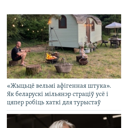
«Жыцьцё вельмі афігенная штука».
Як беларускі мільянэр страціў усё і
цяпер робіць хаткі для турыстаў