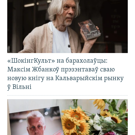
«ШокінгКульт» на барахолаўцы:
Максім Жбанкоў прэзэнтаваў сваю
новую кнігу на Кальварыйскім рынку
ў Вільні