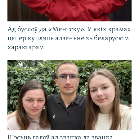
Ад буслоў да «Ментску». У якіх крамах
цяпер купляць адзеньне зь беларускім
характарам
Шэсьць гадоў ад званка да званка.