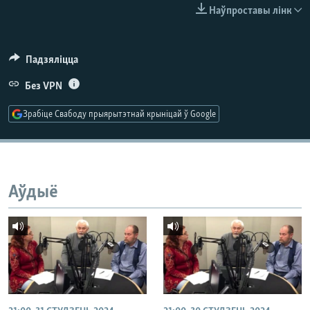
КУЛЬТУРА
МОВА
Наўпроставы лінк
КАЛЯНДАР
НА ХВАЛЯХ СВАБОДЫ
Падзяліцца
Без VPN
Зрабіце Свабоду прыярытэтнай крыніцай ў Google
Аўдыё