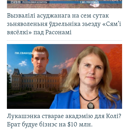
Вызвалілі асуджанага на сем сутак
зьняволеньня ўдзельніка зьезду «Сям’і
вясёлкі» пад Расонамі
Лукашэнка стварае акадэмію для Колі?
Брат будуе бізнэс на $10 млн.