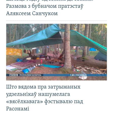
Размова з бубначом пратэстаў
Аляксеем Санчуком
Што вядома пра затрыманых
удзельнікаў нашумелага
«вясёлкавага» фэстывалю пад
Расонамі