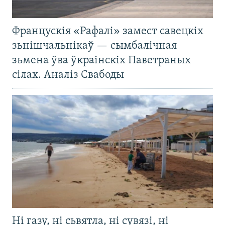
Францускія «Рафалі» замест савецкіх
зьнішчальнікаў — сымбалічная
зьмена ўва ўкраінскіх Паветраных
сілах. Аналіз Свабоды
Ні газу, ні сьвятла, ні сувязі, ні