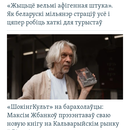
«Жыцьцё вельмі афігенная штука».
Як беларускі мільянэр страціў усё і
цяпер робіць хаткі для турыстаў
«ШокінгКульт» на барахолаўцы:
Максім Жбанкоў прэзэнтаваў сваю
новую кнігу на Кальварыйскім рынку