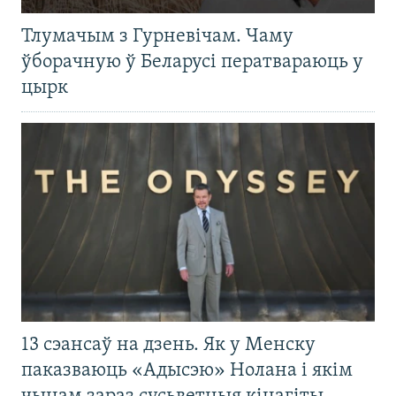
Тлумачым з Гурневічам. Чаму
ўборачную ў Беларусі ператвараюць у
цырк
13 сэансаў на дзень. Як у Менску
паказваюць «Адысэю» Нолана і якім