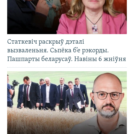
Статкевіч раскрыў дэталі
вызваленьня. Сьпёка б’е рэкорды.
Пашпарты беларусаў. Навіны 6 жніўня