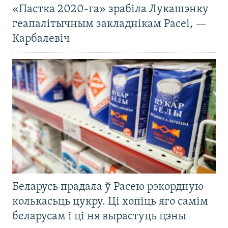
«Пастка 2020-га» зрабіла Лукашэнку
геапалітычным закладнікам Расеі, —
Карбалевіч
Беларусь прадала ў Расею рэкордную
колькасьць цукру. Ці хопіць яго самім
беларусам і ці ня вырастуць цэны