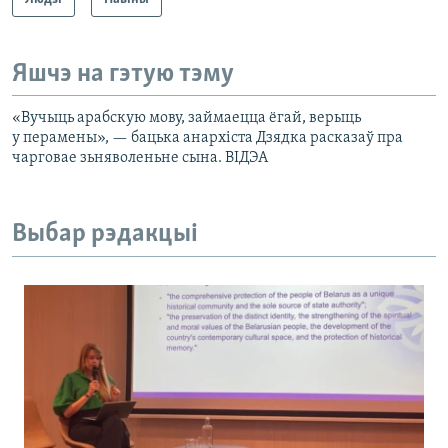
Яшчэ на гэтую тэму
«Вучыць арабскую мову, займаецца ёгай, верыць
у перамены», — бацька анархіста Дзядка расказаў пра
чарговае зьняволеньне сына. ВІДЭА
Выбар рэдакцыі