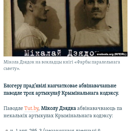
КУЛЬТУРА
МОВА
КАЛЯНДАР
НА ХВАЛЯХ СВАБОДЫ
Мікола Дзядок на вокладцы кнігі «Фарбы паралельнага
сьвету».
Блогеру прад’явілі канчатковае абвінавачаньне
паводле трох артыкулаў Крымінальнага кодэксу.
Паводле
Tut.by
,
Міколу Дзядка
абвінавачваюць па
некалькіх артыкулах Крымінальнага кодэксу: