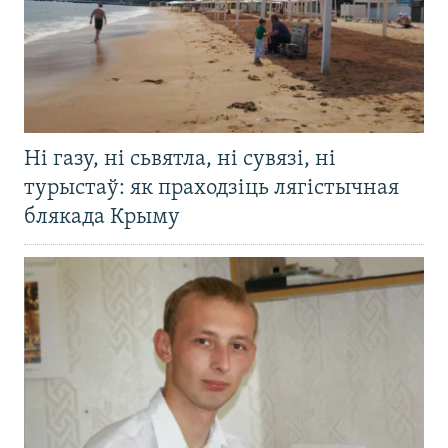
Ні газу, ні сьвятла, ні сувязі, ні
турыстаў: як праходзіць лягістычная
блякада Крыму