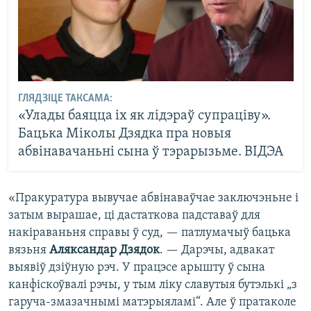
ГЛЯДЗІЦЕ ТАКСАМА:
«Улады баяцца іх як лідэраў супраціву».
Бацька Міколы Дзядка пра новыя
абвінавачаньні сына ў тэрарызьме. ВІДЭА
«Пракуратура вывучае абвінаваўчае заключэньне і
затым вырашае, ці дастаткова падставаў для
накіраваньня справы ў суд, — патлумачыў бацька
вязьня
Аляксандар Дзядок
. — Дарэчы, адвакат
выявіў дзіўную рэч. У працэсе арышту ў сына
канфіскоўвалі рэчы, у тым ліку славутыя бутэлькі „з
гаруча-змазачнымі матэрыяламі“. Але ў пратаколе