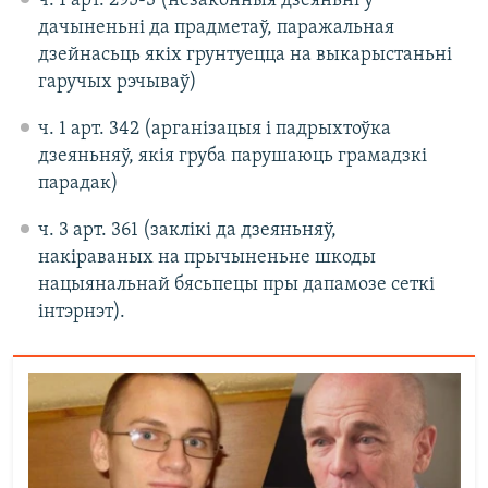
ч. 1 арт. 295-3 (незаконныя дзеяньні ў
дачыненьні да прадметаў, паражальная
дзейнасьць якіх грунтуецца на выкарыстаньні
гаручых рэчываў)
ч. 1 арт. 342 (арганізацыя і падрыхтоўка
дзеяньняў, якія груба парушаюць грамадзкі
парадак)
ч. 3 арт. 361 (заклікі да дзеяньняў,
накіраваных на прычыненьне шкоды
нацыянальнай бясьпецы пры дапамозе сеткі
інтэрнэт).