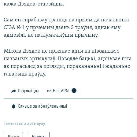
кажа Дзядок-старэйшы.
Сам ён спрабаваў трапіць на прыём да начальніка
СІЗА № 1 у прыёмны дзень 3 траўня, аднак яму
адмовілі, не патлумачыўшы прычыну.
Мікола Дзядок не прызнае віны па ніводным з
названых артыкулаў. Паводле бацькі, ацэньвае гэта
як перасьлед за погляды, перакананьні і жаданьне
гаварыць праўду.
Падзяліцца
Без VPN
Сачыце за абнаўленьнямі
Тэмы гэтага артыкулу
Людзі
Навіны