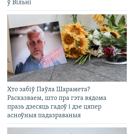
ў Вільні
Хто забіў Паўла Шарамета?
Расказваем, што пра гэта вядома
празь дзесяць гадоў і дзе цяпер
асноўныя падазраваныя