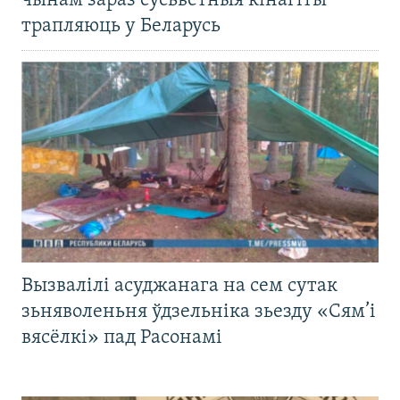
чынам зараз сусьветныя кінагіты
трапляюць у Беларусь
Вызвалілі асуджанага на сем сутак
зьняволеньня ўдзельніка зьезду «Сям’і
вясёлкі» пад Расонамі