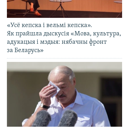
«Усё кепска і вельмі кепска».
Як прайшла дыскусія «Мова, культура,
адукацыя і мэдыя: нябачны фронт
за Беларусь»