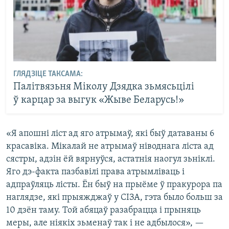
ГЛЯДЗІЦЕ ТАКСАМА:
Палітвязьня Міколу Дзядка зьмясьцілі
ў карцар за выгук «Жыве Беларусь!»
«Я апошні ліст ад яго атрымаў, які быў датаваны 6
красавіка. Мікалай не атрымаў ніводнага ліста ад
сястры, адзін ёй вярнуўся, астатнія наогул зьніклі.
Яго дэ-факта пазбавілі права атрымліваць і
адпраўляць лісты. Ён быў на прыёме ў пракурора па
наглядзе, які прыяжджаў у СІЗА, гэта было больш за
10 дзён таму. Той абяцаў разабрацца і прыняць
меры, але ніякіх зьменаў так і не адбылося», —