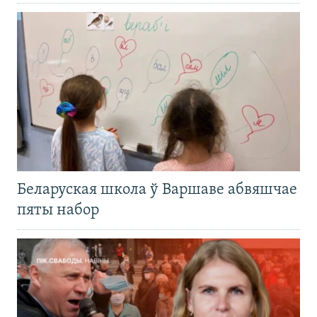
Беларуская школа ў Варшаве абвяшчае
пяты набор