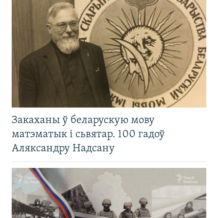
Закаханы ў беларускую мову
матэматык і сьвятар. 100 гадоў
Аляксандру Надсану