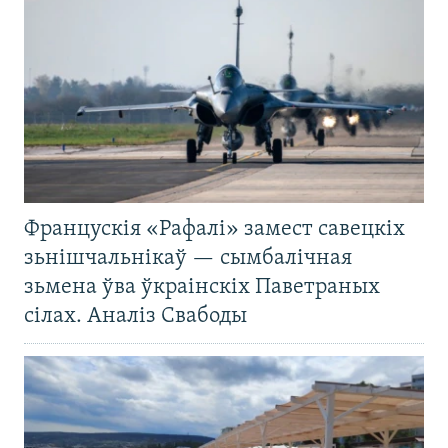
Францускія «Рафалі» замест савецкіх
зьнішчальнікаў — сымбалічная
зьмена ўва ўкраінскіх Паветраных
сілах. Аналіз Свабоды