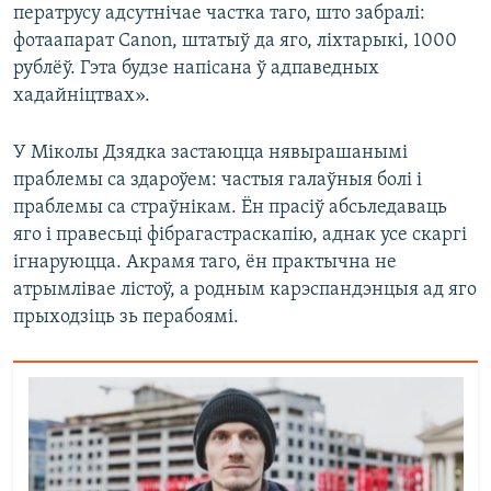
ператрусу адсутнічае частка таго, што забралі:
фотаапарат Canon, штатыў да яго, ліхтарыкі, 1000
рублёў. Гэта будзе напісана ў адпаведных
хадайніцтвах».
У Міколы Дзядка застаюцца нявырашанымі
праблемы са здароўем: частыя галаўныя болі і
праблемы са страўнікам. Ён прасіў абсьледаваць
яго і правесьці фібрагастраскапію, аднак усе скаргі
ігнаруюцца. Акрамя таго, ён практычна не
атрымлівае лістоў, а родным карэспандэнцыя ад яго
прыходзіць зь перабоямі.