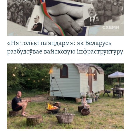
«Ня толькі пляцдарм»: як Беларусь
разбудоўвае вайсковую інфраструктуру