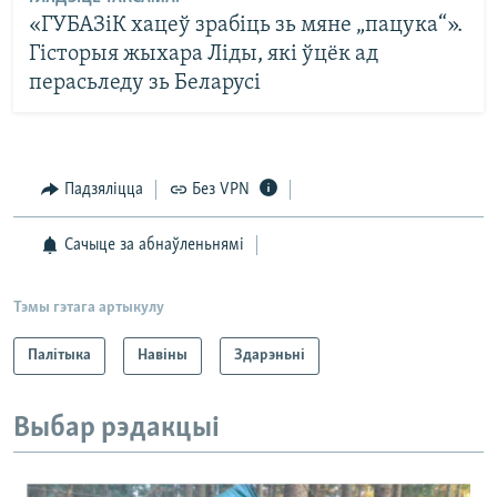
«ГУБАЗіК хацеў зрабіць зь мяне „пацука“».
Гісторыя жыхара Ліды, які ўцёк ад
перасьледу зь Беларусі
Падзяліцца
Без VPN
Сачыце за абнаўленьнямі
Тэмы гэтага артыкулу
Палітыка
Навіны
Здарэньні
Выбар рэдакцыі