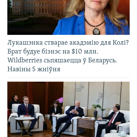
Лукашэнка стварае акадэмію для Колі?
Брат будуе бізнэс на $10 млн.
Wildberries сьпяшаецца ў Беларусь.
Навіны 5 жніўня