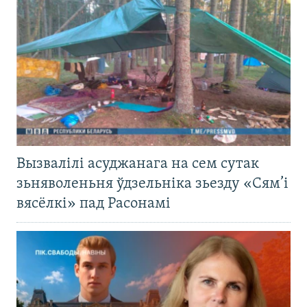
Вызвалілі асуджанага на сем сутак
зьняволеньня ўдзельніка зьезду «Сям’і
вясёлкі» пад Расонамі