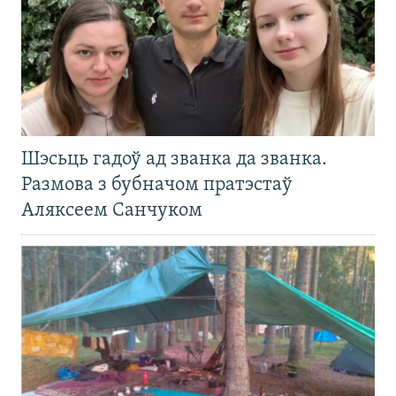
Шэсьць гадоў ад званка да званка.
Размова з бубначом пратэстаў
Аляксеем Санчуком