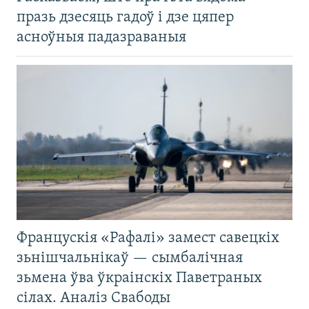
празь дзесяць гадоў і дзе цяпер
асноўныя падазраваныя
Францускія «Рафалі» замест савецкіх
зьнішчальнікаў — сымбалічная
зьмена ўва ўкраінскіх Паветраных
сілах. Аналіз Свабоды