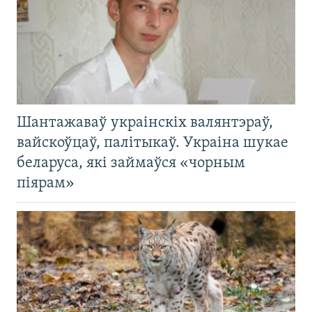
Шантажаваў украінскіх валянтэраў,
вайскоўцаў, палітыкаў. Украіна шукае
беларуса, які займаўся «чорным
піярам»