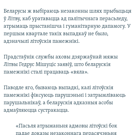
Беларусы ж выбіраюць незаконны шлях прыбыцьця
ў Літву, каб уратавацца ад палітычнага перасьледу,
атрымаць прыстанішча і гуманітарную дапамогу. У
першым квартале такіх выпадкаў не было,
адзначылі літоўскія памежнікі.
Прадстаўнік службы аховы дзяржаўнай мяжы
Літвы Гедрус Мішуціс заявіў, што беларускія
памежнікі сталі працаваць «вяла».
Паводле яго, бываюць выпадкі, калі літоўскія
памежнікі фіксуюць парушэньні і затрымліваюць
парушальнікаў, а беларускія адказныя асобы
адмаўляюцца сустракацца.
«Пасьля атрыманьня адмовы літоўскі бок
падае доказы незаконнага перасячэньня