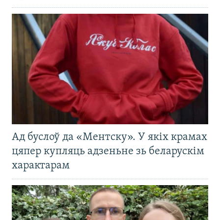
Ад буслоў да «Ментску». У якіх крамах
цяпер купляць адзеньне зь беларускім
характарам