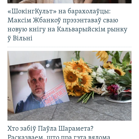
«ШокінгКульт» на барахолаўцы:
Максім Жбанкоў прэзэнтаваў сваю
новую кнігу на Кальварыйскім рынку
ў Вільні
Хто забіў Паўла Шарамета?
Расказваем, што пра гэта вядома