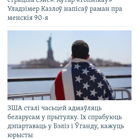
страціла сэнс». Аўтар «Гопнікаў»
Уладзімер Казлоў напісаў раман пра
менскія 90-я
ЗША сталі часьцей адмаўляць
беларусам у прытулку. Іх спрабуюць
дэпартаваць у Бэліз і Ўганду, кажуць
юрысты