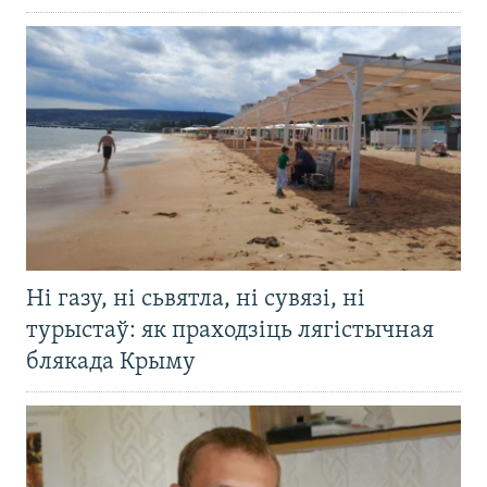
Ні газу, ні сьвятла, ні сувязі, ні
турыстаў: як праходзіць лягістычная
блякада Крыму