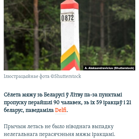
КУЛЬТУРА
МОВА
КАЛЯНДАР
НА ХВАЛЯХ СВАБОДЫ
Ілюстрацыйнае фота ©Shutterstock
Сёлета мяжу зь Беларусі ў Літву па-за пунктамі
пропуску перайшлі 90 чалавек, зь іх 59 іракцаў і 21
беларус, паведаміла
Delfi
.
Прычым летась не было ніводнага выпадку
нелегальнага перасячэньня мяжы іракцамі.