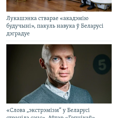
Лукашэнка стварае «акадэмію
будучыні», пакуль навука ў Беларусі
дэградуе
«Слова „экстрэмізм“ у Беларусі