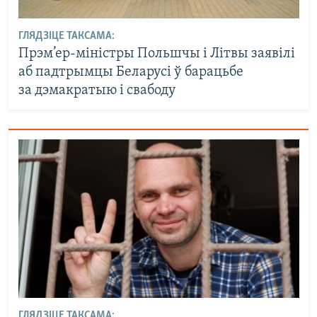
ГЛЯДЗІЦЕ ТАКСАМА:
Прэм’ер-міністры Польшчы і Літвы заявілі
аб падтрымцы Беларусі ў барацьбе
за дэмакратыю і свабоду
ГЛЯДЗІЦЕ ТАКСАМА: