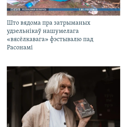
Што вядома пра затрыманых
удзельнікаў нашумелага
«вясёлкавага» фэстывалю пад
Расонамі