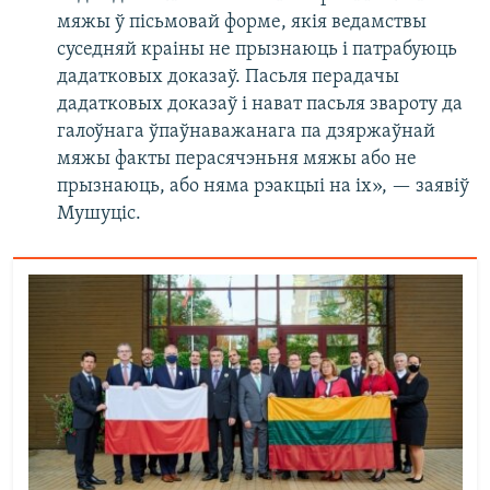
мяжы ў пісьмовай форме, якія ведамствы
суседняй краіны не прызнаюць і патрабуюць
дадатковых доказаў. Пасьля перадачы
дадатковых доказаў і нават пасьля звароту да
галоўнага ўпаўнаважанага па дзяржаўнай
мяжы факты перасячэньня мяжы або не
прызнаюць, або няма рэакцыі на іх», — заявіў
Мушуціс.