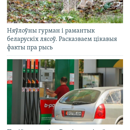
Няўлоўны гурман і рамантык
беларускіх лясоў. Расказваем цікавыя
факты пра рысь