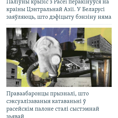
Паліўны крызіс з Расеі перакінуўся на
краіны Цэнтральнай Азіі. У Беларусі
заяўляюць, што дэфіцыту бэнзіну няма
Праваабаронцы прызналі, што
сэксуалізаваныя катаваньні ў
расейскім палоне сталі сыстэмнай
зьявай