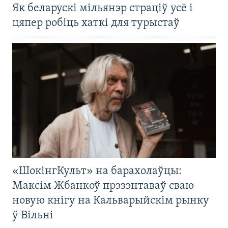
Як беларускі мільянэр страціў усё і
цяпер робіць хаткі для турыстаў
«ШокінгКульт» на барахолаўцы:
Максім Жбанкоў прэзэнтаваў сваю
новую кнігу на Кальварыйскім рынку
ў Вільні