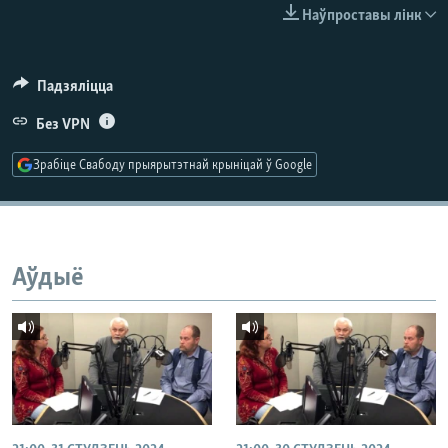
КУЛЬТУРА
МОВА
Наўпроставы лінк
КАЛЯНДАР
НА ХВАЛЯХ СВАБОДЫ
Падзяліцца
Без VPN
Зрабіце Свабоду прыярытэтнай крыніцай ў Google
Аўдыё