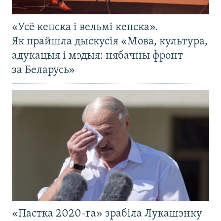
«Усё кепска і вельмі кепска».
Як прайшла дыскусія «Мова, культура,
адукацыя і мэдыя: нябачны фронт
за Беларусь»
«Пастка 2020-га» зрабіла Лукашэнку