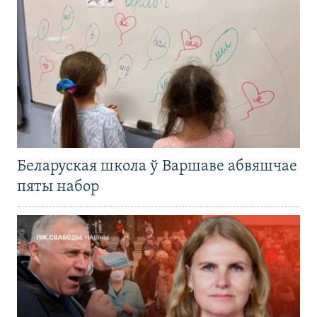
Беларуская школа ў Варшаве абвяшчае
пяты набор