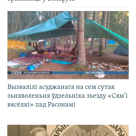
Вызвалілі асуджанага на сем сутак
зьняволеньня ўдзельніка зьезду «Сям’і
вясёлкі» пад Расонамі