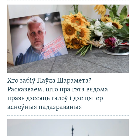
Хто забіў Паўла Шарамета?
Расказваем, што пра гэта вядома
празь дзесяць гадоў і дзе цяпер
асноўныя падазраваныя