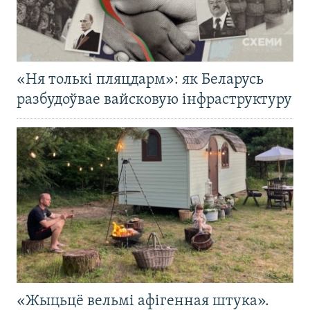
«Ня толькі пляцдарм»: як Беларусь
разбудоўвае вайсковую інфраструктуру
«Жыцьцё вельмі афігенная штука».