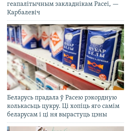
геапалітычным закладнікам Расеі, —
Карбалевіч
Беларусь прадала ў Расею рэкордную
колькасьць цукру. Ці хопіць яго самім
беларусам і ці ня вырастуць цэны