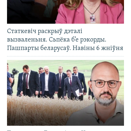
Статкевіч раскрыў дэталі
вызваленьня. Сьпёка б’е рэкорды.
Пашпарты беларусаў. Навіны 6 жніўня