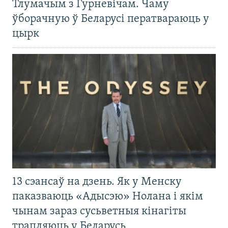
Тлумачым з Гурневічам. Чаму
ўборачную ў Беларусі ператвараюць у
цырк
13 сэансаў на дзень. Як у Менску
паказваюць «Адысэю» Нолана і якім
чынам зараз сусьветныя кінагіты
трапляюць у Беларусь