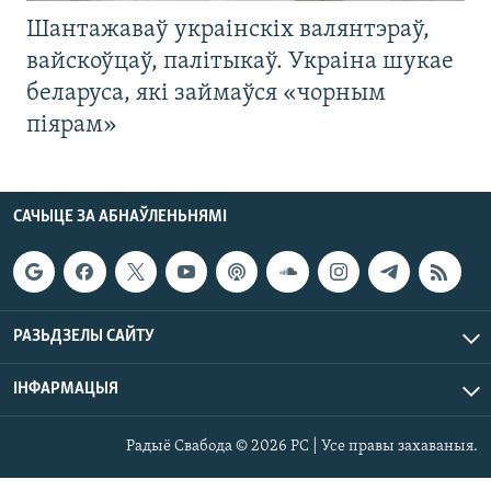
Шантажаваў украінскіх валянтэраў,
вайскоўцаў, палітыкаў. Украіна шукае
беларуса, які займаўся «чорным
піярам»
САЧЫЦЕ ЗА АБНАЎЛЕНЬНЯМІ
РАЗЬДЗЕЛЫ САЙТУ
ІНФАРМАЦЫЯ
Радыё Свабода © 2026 РС | Усе правы захаваныя.