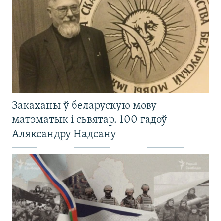
Закаханы ў беларускую мову
матэматык і сьвятар. 100 гадоў
Аляксандру Надсану