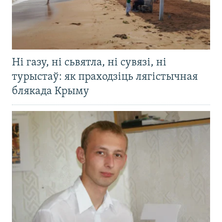
Ні газу, ні сьвятла, ні сувязі, ні
турыстаў: як праходзіць лягістычная
блякада Крыму