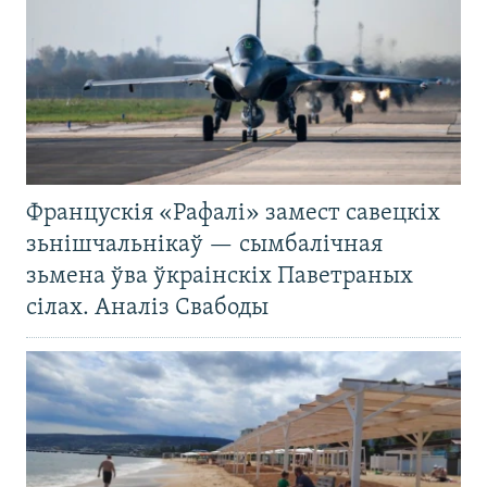
Францускія «Рафалі» замест савецкіх
зьнішчальнікаў — сымбалічная
зьмена ўва ўкраінскіх Паветраных
сілах. Аналіз Свабоды