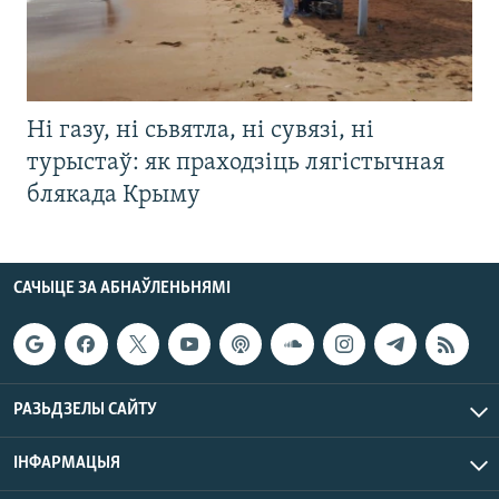
Ні газу, ні сьвятла, ні сувязі, ні
турыстаў: як праходзіць лягістычная
блякада Крыму
САЧЫЦЕ ЗА АБНАЎЛЕНЬНЯМІ
РАЗЬДЗЕЛЫ САЙТУ
ІНФАРМАЦЫЯ