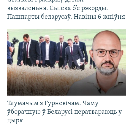
вызваленьня. Сьпёка б’е рэкорды.
Пашпарты беларусаў. Навіны 6 жніўня
Тлумачым з Гурневічам. Чаму
ўборачную ў Беларусі ператвараюць у
цырк