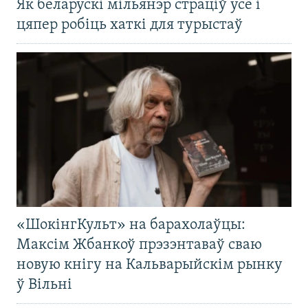
Як беларускі мільянэр страціў усё і
цяпер робіць хаткі для турыстаў
«ШокінгКульт» на барахолаўцы:
Максім Жбанкоў прэзэнтаваў сваю
новую кнігу на Кальварыйскім рынку
ў Вільні