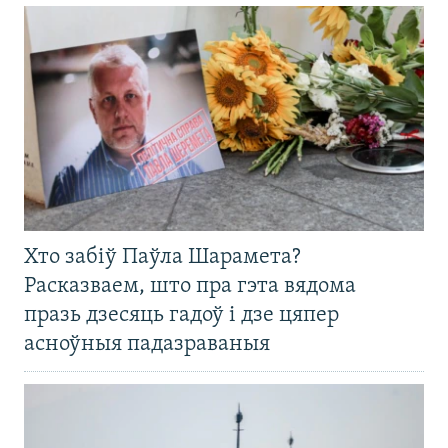
Хто забіў Паўла Шарамета?
Расказваем, што пра гэта вядома
празь дзесяць гадоў і дзе цяпер
асноўныя падазраваныя