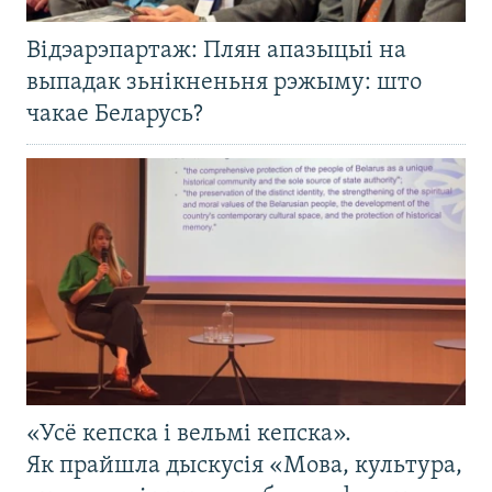
Відэарэпартаж: Плян апазыцыі на
выпадак зьнікненьня рэжыму: што
чакае Беларусь?
«Усё кепска і вельмі кепска».
Як прайшла дыскусія «Мова, культура,