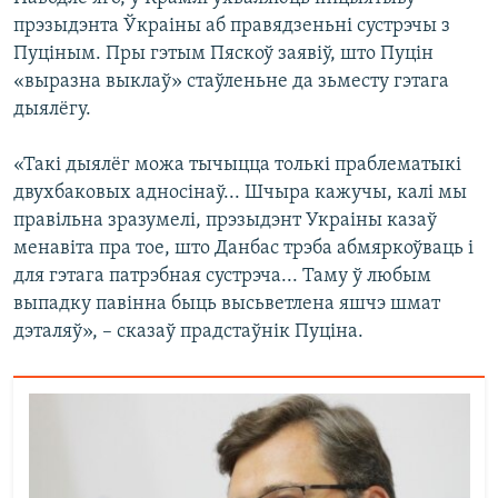
прэзыдэнта Ўкраіны аб правядзеньні сустрэчы з
Пуціным. Пры гэтым Пяскоў заявіў, што Пуцін
«выразна выклаў» стаўленьне да зьместу гэтага
дыялёгу.
«Такі дыялёг можа тычыцца толькі праблематыкі
двухбаковых адносінаў... Шчыра кажучы, калі мы
правільна зразумелі, прэзыдэнт Украіны казаў
менавіта пра тое, што Данбас трэба абмяркоўваць і
для гэтага патрэбная сустрэча... Таму ў любым
выпадку павінна быць высьветлена яшчэ шмат
дэталяў», – сказаў прадстаўнік Пуціна.