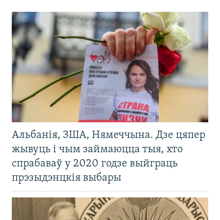
Альбанія, ЗША, Нямеччына. Дзе цяпер
жывуць і чым займаюцца тыя, хто
спрабаваў у 2020 годзе выйграць
прэзыдэнцкія выбары