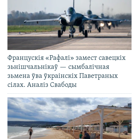
Францускія «Рафалі» замест савецкіх
зьнішчальнікаў — сымбалічная
зьмена ўва ўкраінскіх Паветраных
сілах. Аналіз Свабоды