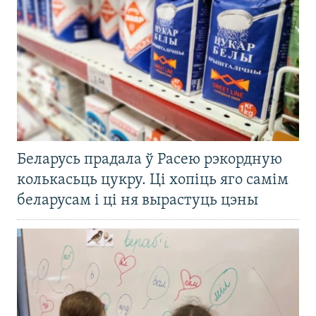
Беларусь прадала ў Расею рэкордную
колькасьць цукру. Ці хопіць яго самім
беларусам і ці ня вырастуць цэны