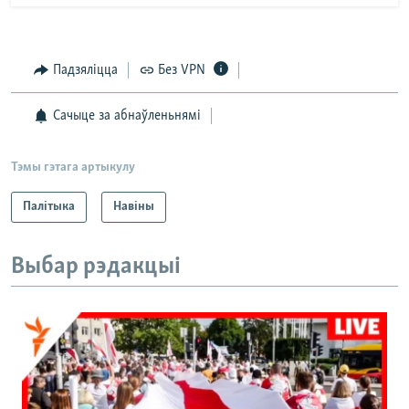
Падзяліцца
Без VPN
Сачыце за абнаўленьнямі
Тэмы гэтага артыкулу
Палітыка
Навіны
Выбар рэдакцыі