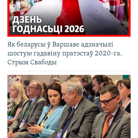
Як беларусы ў Варшаве адзначылі
шостую гадавіну пратэстаў 2020-га.
Стрым Свабоды