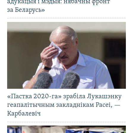
адукацыя і мэдыя: нябачны фронт
за Беларусь»
«Пастка 2020-га» зрабіла Лукашэнку
геапалітычным закладнікам Расеі, —
Карбалевіч