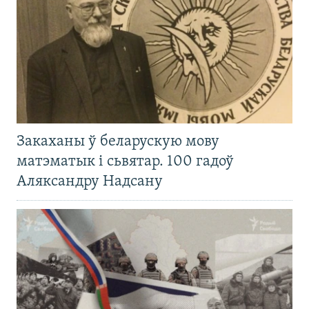
Закаханы ў беларускую мову
матэматык і сьвятар. 100 гадоў
Аляксандру Надсану