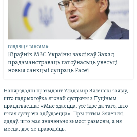
ГЛЯДЗІЦЕ ТАКСАМА:
Кіраўнік МЗС Украіны заклікаў Захад
прадэманстраваць гатоўнасьць увесьці
новыя санкцыі супраць Расеі
Напярэдадні прэзыдэнт Уладзімір Зяленскі заявіў,
што падрыхтоўка ягонай сустрэчы з Пуціным
працягваецца: «Мне здаецца, усё ідзе да таго, што
гэтая сустрэча адбудзецца». Пры гэтым Зяленскі
дадаў, што мае значэньне зьмест размовы, а ня
месца, дзе яе праводзіць.