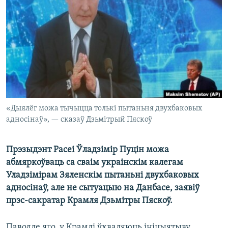
КУЛЬТУРА
МОВА
КАЛЯНДАР
НА ХВАЛЯХ СВАБОДЫ
«Дыялёг можа тычыцца толькі пытаньня двухбаковых
адносінаў», — сказаў Дзьмітрый Пяскоў
Прэзыдэнт Расеі Ўладзімір Пуцін можа
абмяркоўваць са сваім украінскім калегам
Уладзімірам Зяленскім пытаньні двухбаковых
адносінаў, але не сытуацыю на Данбасе, заявіў
прэс-сакратар Крамля Дзьмітры Пяскоў.
Паводле яго, у Крамлі ўхваляюць ініцыятыву