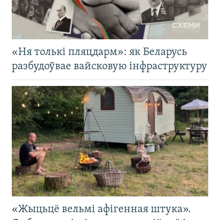
«Ня толькі пляцдарм»: як Беларусь
разбудоўвае вайсковую інфраструктуру
«Жыцьцё вельмі афігенная штука».