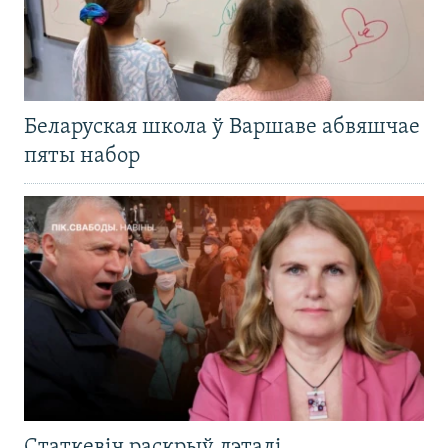
Беларуская школа ў Варшаве абвяшчае
пяты набор
Статкевіч раскрыў дэталі