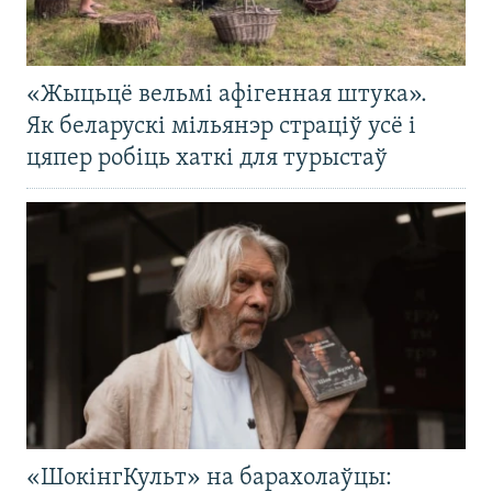
«Жыцьцё вельмі афігенная штука».
Як беларускі мільянэр страціў усё і
цяпер робіць хаткі для турыстаў
«ШокінгКульт» на барахолаўцы: