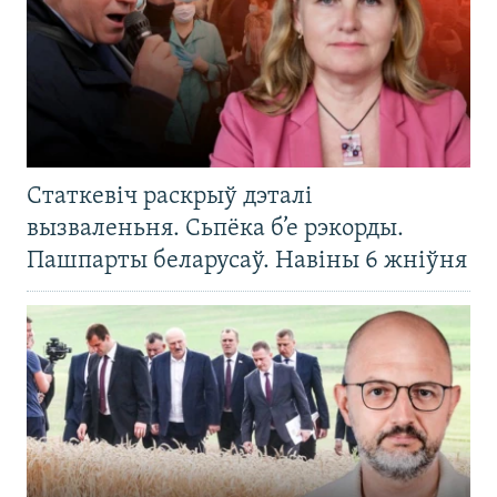
Статкевіч раскрыў дэталі
вызваленьня. Сьпёка б’е рэкорды.
Пашпарты беларусаў. Навіны 6 жніўня