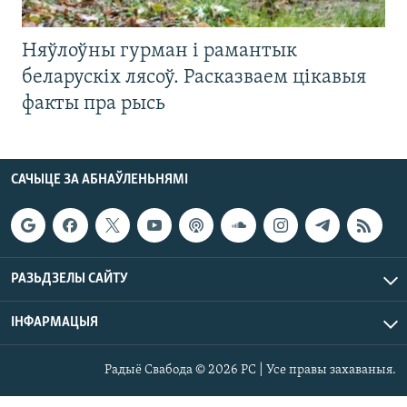
Няўлоўны гурман і рамантык
беларускіх лясоў. Расказваем цікавыя
факты пра рысь
САЧЫЦЕ ЗА АБНАЎЛЕНЬНЯМІ
РАЗЬДЗЕЛЫ САЙТУ
ІНФАРМАЦЫЯ
Радыё Свабода © 2026 РС | Усе правы захаваныя.