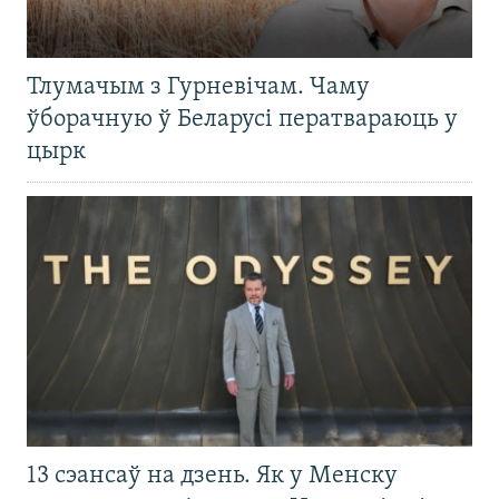
Тлумачым з Гурневічам. Чаму
ўборачную ў Беларусі ператвараюць у
цырк
13 сэансаў на дзень. Як у Менску