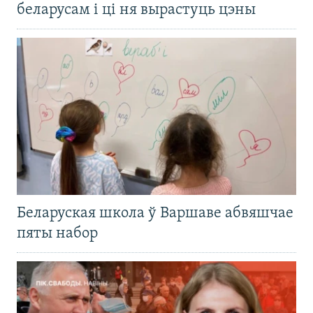
беларусам і ці ня вырастуць цэны
Беларуская школа ў Варшаве абвяшчае
пяты набор