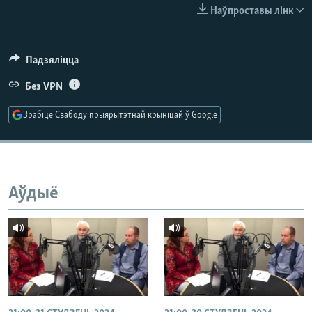
КУЛЬТУРА
МОВА
Наўпроставы лінк
КАЛЯНДАР
НА ХВАЛЯХ СВАБОДЫ
Падзяліцца
Без VPN
Зрабіце Свабоду прыярытэтнай крыніцай ў Google
Аўдыё