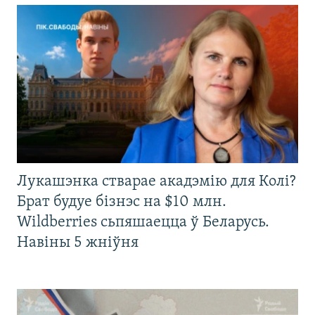
Лукашэнка стварае акадэмію для Колі?
Брат будуе бізнэс на $10 млн.
Wildberries сьпяшаецца ў Беларусь.
Навіны 5 жніўня