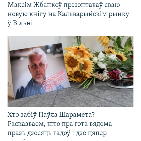
Максім Жбанкоў прэзэнтаваў сваю
новую кнігу на Кальварыйскім рынку
ў Вільні
Хто забіў Паўла Шарамета?
Расказваем, што пра гэта вядома
празь дзесяць гадоў і дзе цяпер