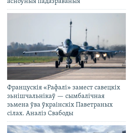
асноўныя падазраваныя
Францускія «Рафалі» замест савецкіх
зьнішчальнікаў — сымбалічная
зьмена ўва ўкраінскіх Паветраных
сілах. Аналіз Свабоды