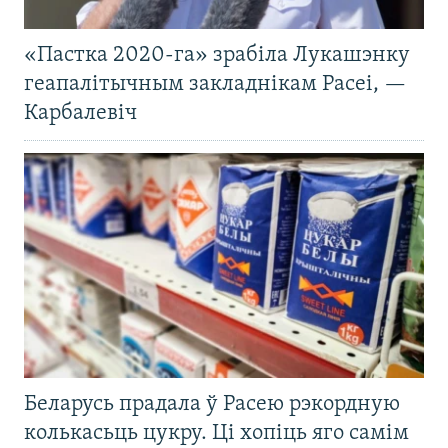
«Пастка 2020-га» зрабіла Лукашэнку
геапалітычным закладнікам Расеі, —
Карбалевіч
Беларусь прадала ў Расею рэкордную
колькасьць цукру. Ці хопіць яго самім