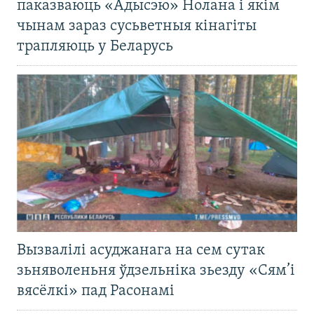
паказваюць «Адысэю» Нолана і якім
чынам зараз сусьветныя кінагіты
трапляюць у Беларусь
Вызвалілі асуджанага на сем сутак
зьняволеньня ўдзельніка зьезду «Сям’і
вясёлкі» пад Расонамі