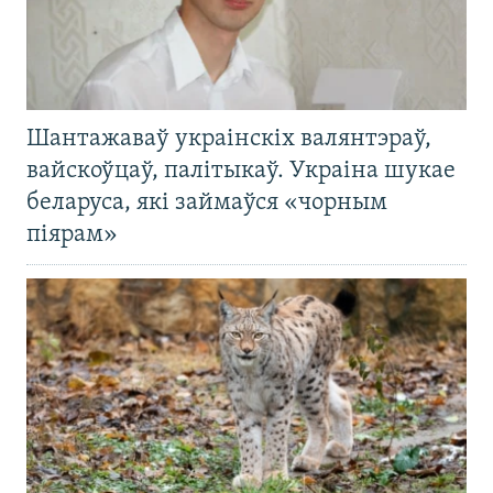
Шантажаваў украінскіх валянтэраў,
вайскоўцаў, палітыкаў. Украіна шукае
беларуса, які займаўся «чорным
піярам»