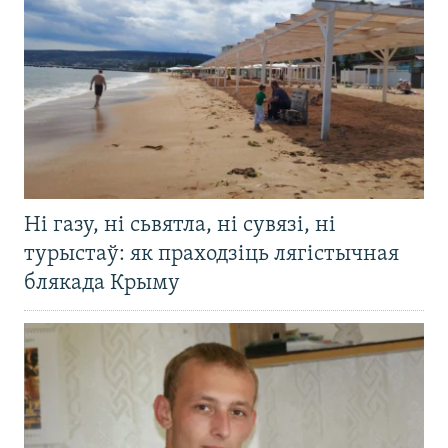
Ні газу, ні сьвятла, ні сувязі, ні
турыстаў: як праходзіць лягістычная
блякада Крыму