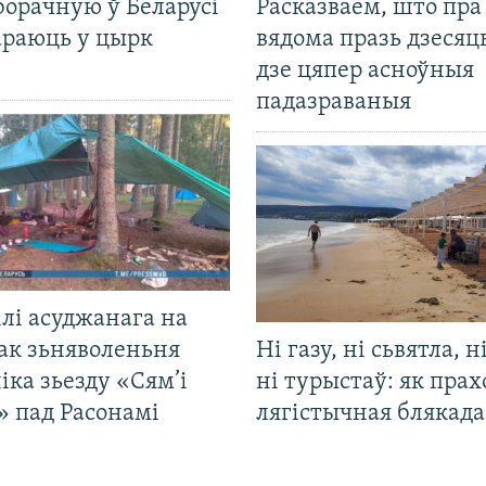
борачную ў Беларусі
Расказваем, што пра
араюць у цырк
вядома празь дзесяць
дзе цяпер асноўныя
падазраваныя
лі асуджанага на
ак зьняволеньня
Ні газу, ні сьвятла, н
іка зьезду «Сям’і
ні турыстаў: як прах
» пад Расонамі
лягістычная блякад