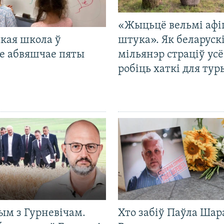
«Жыцьцё вельмі афі
кая школа ў
штука». Як беларуск
е абвяшчае пяты
мільянэр страціў усё
робіць хаткі для тур
ым з Гурневічам.
Хто забіў Паўла Шар