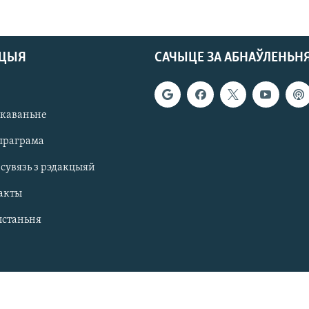
АЦЫЯ
САЧЫЦЕ ЗА АБНАЎЛЕНЬН
якаваньне
праграма
 сувязь з рэдакцыяй
акты
ыстаньня