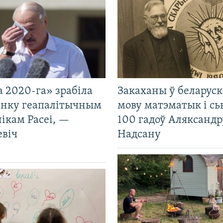
 2020-га» зрабіла
Закаханы ў беларус
нку геапалітычным
мову матэматык і сь
ікам Расеі, —
100 гадоў Аляксандр
евіч
Надсану