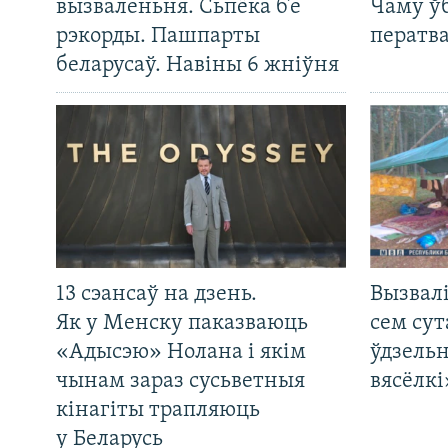
вызваленьня. Сьпёка б’е
Чаму ў
рэкорды. Пашпарты
ператв
беларусаў. Навіны 6 жніўня
13 сэансаў на дзень.
Вызвалі
Як у Менску паказваюць
сем сут
«Адысэю» Нолана і якім
ўдзельн
чынам зараз сусьветныя
вясёлкі
кінагіты трапляюць
у Беларусь