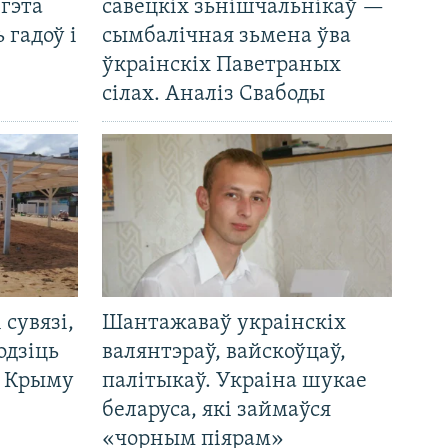
 гэта
савецкіх зьнішчальнікаў —
 гадоў і
сымбалічная зьмена ўва
ўкраінскіх Паветраных
сілах. Аналіз Свабоды
і сувязі,
Шантажаваў украінскіх
одзіць
валянтэраў, вайскоўцаў,
а Крыму
палітыкаў. Украіна шукае
беларуса, які займаўся
«чорным піярам»