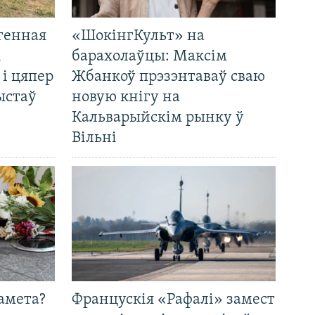
генная
«ШокінгКульт» на
і
барахолаўцы: Максім
 і цяпер
Жбанкоў прэзэнтаваў сваю
ыстаў
новую кнігу на
Кальварыйскім рынку ў
Вільні
амета?
Францускія «Рафалі» замест