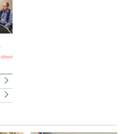
е
 аўдыё