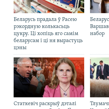
Беларусь прадала ў Расею
Беларус
рэкордную колькасьць
Варшав
цукру. Ці хопіць яго самім
набор
беларусам і ці ня вырастуць
цэны
Статкевіч раскрыў дэталі
Тлумач