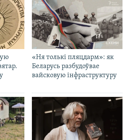
кую
«Ня толькі пляцдарм»: як
вятар.
Беларусь разбудоўвае
у
вайсковую інфраструктуру