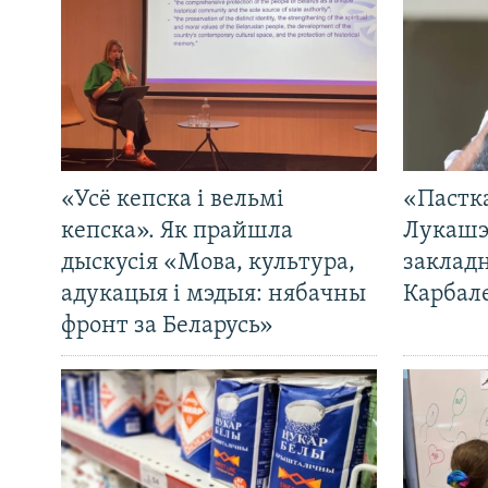
«Усё кепска і вельмі
«Пастка
кепска». Як прайшла
Лукашэ
дыскусія «Мова, культура,
закладн
адукацыя і мэдыя: нябачны
Карбал
фронт за Беларусь»