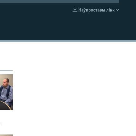
Наўпроставы лінк
EMBED
е