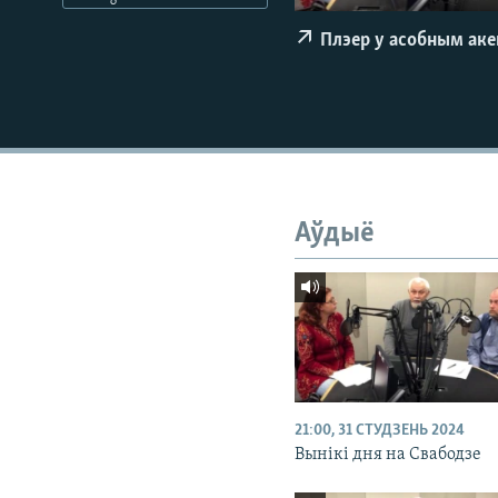
КАЛЯНДАР
НА ХВАЛЯХ СВАБОДЫ
Плэер у асобным ак
Аўдыё
21:00, 31 СТУДЗЕНЬ 2024
Вынікі дня на Свабодзе