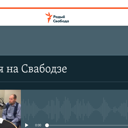
я на Свабодзе
No media source currently avail
0:00