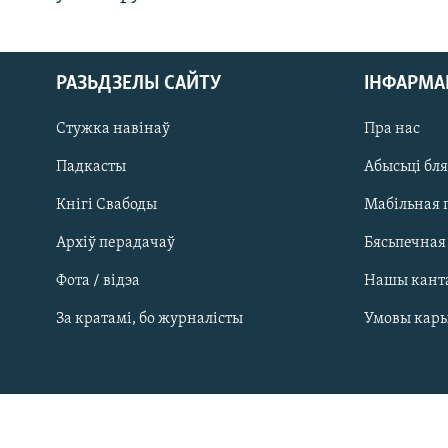
РАЗЬДЗЕЛЫ САЙТУ
ІНФАРМ
Стужка навінаў
Пра нас
Падкасты
Абысьці бл
Кнігі Свабоды
Мабільная 
Архіў перадачаў
Бясьпечная
Фота / відэа
Нашы кант
САЧЫЦЕ ЗА АБНАЎЛЕНЬНЯМІ
За кратамі, бо журналісты
Умовы кар