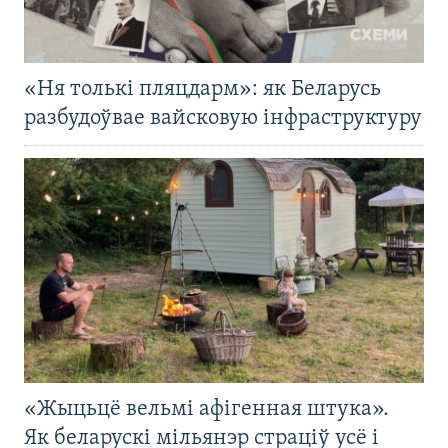
«Ня толькі пляцдарм»: як Беларусь
разбудоўвае вайсковую інфраструктуру
«Жыцьцё вельмі афігенная штука».
Як беларускі мільянэр страціў усё і