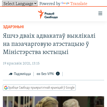
Powered by
Translate
Лінкі
ўнівэрсальнага
доступу
ЗДАРЭНЬНІ
НАВІНЫ
Перайсьці
Яшчэ дваіх адвакатаў выклікалі
да
ТОЛЬКІ НА СВАБОДЗЕ
УСЕ НАВІНЫ
на пазачарговую атэстацыю ў
галоўнага
СУВЯЗЬ
ВІДЭА І ФОТА
ТЭСТЫ
зьместу
Міністэрства юстыцыі
Перайсьці
ПАДПІСАЦЦА
ЛЮДЗІ
БЛОГІ
АБЫСЬЦІ БЛЯКАВАНЬНЕ
да
19 красавік 2021, 13:15
ПАЛІТЫКА
ГІСТОРЫЯ НА СВАБОДЗЕ
ПАДЗЯЛІЦЦА ІНФАРМАЦЫЯЙ
RSS
галоўнай
САЧЫЦЕ ЗА АБНАЎЛЕНЬНЯМІ
Падзяліцца
Без VPN
навігацыі
ЭКАНОМІКА
ПАДКАСТЫ
ПАДКАСТЫ
Перайсьці
ВАЙНА
КНІГІ
FACEBOOK
да
Зрабіце Свабоду прыярытэтнай крыніцай ў Google
БЕЛАРУСЫ НА ВАЙНЕ
АЎДЫЁКНІГІ
TWITTER
пошуку
ПАЛІТВЯЗЬНІ
PREMIUM
Усе сайты РС/РСЭ