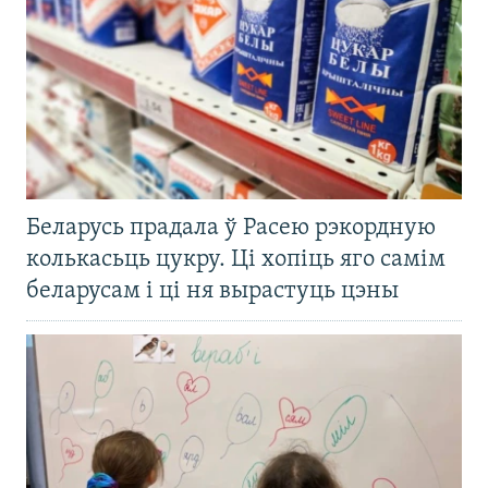
Беларусь прадала ў Расею рэкордную
колькасьць цукру. Ці хопіць яго самім
беларусам і ці ня вырастуць цэны