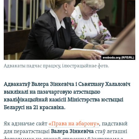
КУЛЬТУРА
МОВА
КАЛЯНДАР
НА ХВАЛЯХ СВАБОДЫ
Адвакаты падчас працэсу, ілюстрацыйнае фота.
Адвакатаў Валера Зінкевіча і Сьвятлану Халаловіч
выклікалі на пазачарговую атэстацыю
кваліфікацыйнай камісіі Міністэрства юстыцыі
Беларусі на 21 красавіка.
Як адзначае сайт
«Права на абарону»
, падставай
для пераатэстацыі
Валера Зінкевіча
стаў леташні