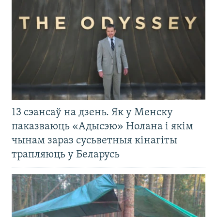
13 сэансаў на дзень. Як у Менску
паказваюць «Адысэю» Нолана і якім
чынам зараз сусьветныя кінагіты
трапляюць у Беларусь