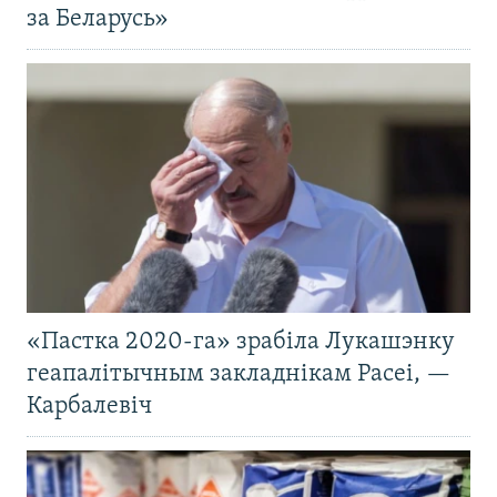
за Беларусь»
«Пастка 2020-га» зрабіла Лукашэнку
геапалітычным закладнікам Расеі, —
Карбалевіч