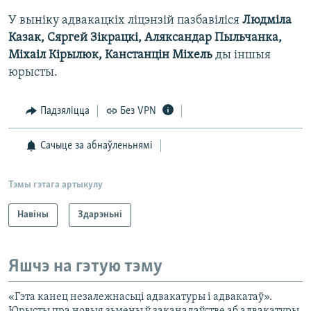
У выніку адвакацкіх ліцэнзій пазбавіліся
Людміла
Казак, Сяргей Зікрацкі, Аляксандар Пыльчанка,
Міхаіл Кірылюк, Канстанцін Міхель
ды іншыя
юрысты.
Падзяліцца
Без VPN
Сачыце за абнаўленьнямі
Тэмы гэтага артыкулу
Навіны
Здарэньні
Яшчэ на гэтую тэму
«Гэта канец незалежнасьці адвакатуры і адвакатаў».