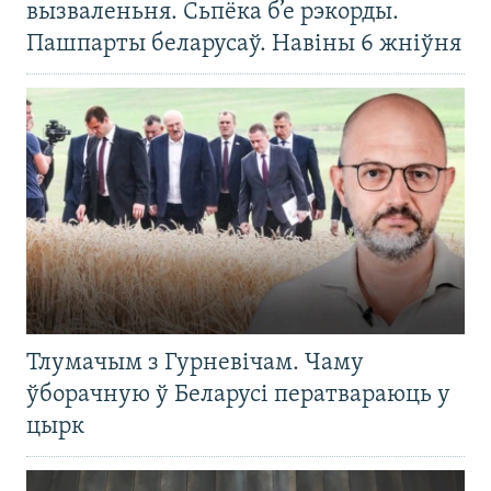
вызваленьня. Сьпёка б’е рэкорды.
Пашпарты беларусаў. Навіны 6 жніўня
Тлумачым з Гурневічам. Чаму
ўборачную ў Беларусі ператвараюць у
цырк