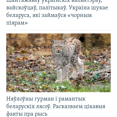
Шантажаваў украінскіх валянтэраў,
вайскоўцаў, палітыкаў. Украіна шукае
беларуса, які займаўся «чорным
піярам»
Няўлоўны гурман і рамантык
беларускіх лясоў. Расказваем цікавыя
факты пра рысь