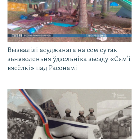
Вызвалілі асуджанага на сем сутак
зьняволеньня ўдзельніка зьезду «Сям’і
вясёлкі» пад Расонамі