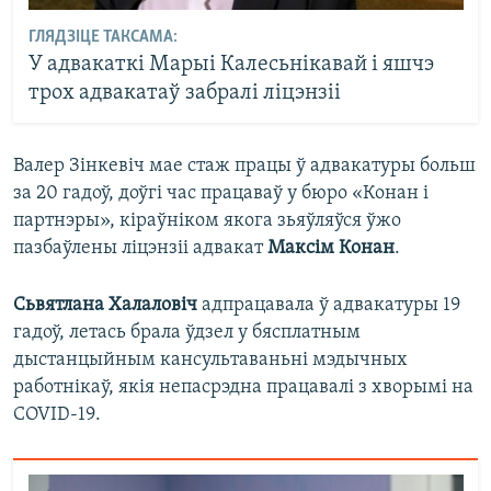
ГЛЯДЗІЦЕ ТАКСАМА:
У адвакаткі Марыі Калесьнікавай і яшчэ
трох адвакатаў забралі ліцэнзіі
Валер Зінкевіч мае стаж працы ў адвакатуры больш
за 20 гадоў, доўгі час працаваў у бюро «Конан і
партнэры», кіраўніком якога зьяўляўся ўжо
пазбаўлены ліцэнзіі адвакат
Максім Конан
.
Сьвятлана Халаловіч
адпрацавала ў адвакатуры 19
гадоў, летась брала ўдзел у бясплатным
дыстанцыйным кансультаваньні мэдычных
работнікаў, якія непасрэдна працавалі з хворымі на
COVID-19.