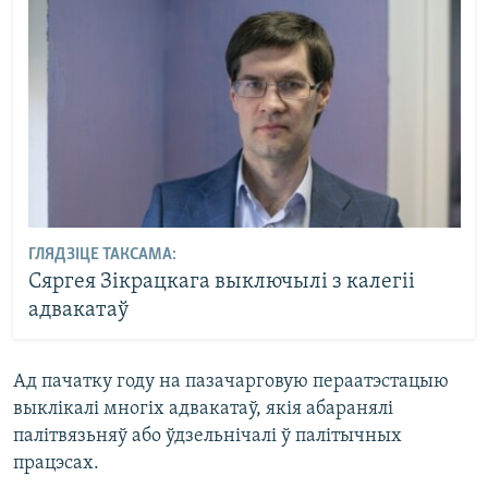
ГЛЯДЗІЦЕ ТАКСАМА:
Сяргея Зікрацкага выключылі з калегіі
адвакатаў
Ад пачатку году на пазачарговую пераатэстацыю
выклікалі многіх адвакатаў, якія абаранялі
палітвязьняў або ўдзельнічалі ў палітычных
працэсах.