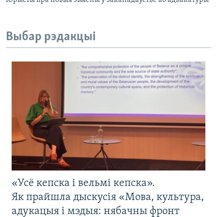
Юрысты пра новыя зьмены ў заканадаўстве аб адвакатуры
Выбар рэдакцыі
«Усё кепска і вельмі кепска».
Як прайшла дыскусія «Мова, культура,
адукацыя і мэдыя: нябачны фронт