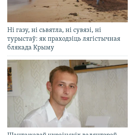
Ні газу, ні сьвятла, ні сувязі, ні
турыстаў: як праходзіць лягістычная
блякада Крыму