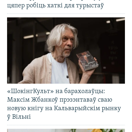
цяпер робіць хаткі для турыстаў
«ШокінгКульт» на барахолаўцы:
Максім Жбанкоў прэзэнтаваў сваю
новую кнігу на Кальварыйскім рынку
ў Вільні