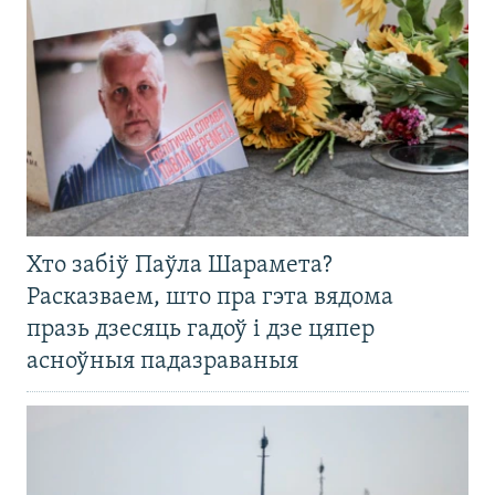
Хто забіў Паўла Шарамета?
Расказваем, што пра гэта вядома
празь дзесяць гадоў і дзе цяпер
асноўныя падазраваныя