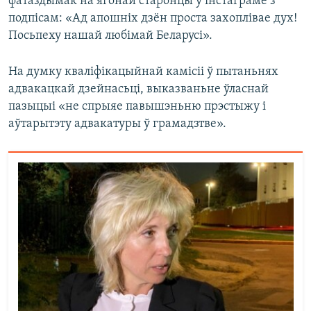
фатаздымак на ягонай старонцы ў інстаграме з
подпісам: «Ад апошніх дзён проста захоплівае дух!
Посьпеху нашай любімай Беларусі».
На думку кваліфікацыйнай камісіі ў пытаньнях
адвакацкай дзейнасьці, выказваньне ўласнай
пазыцыі «не спрыяе павышэньню прэстыжу і
аўтарытэту адвакатуры ў грамадзтве».