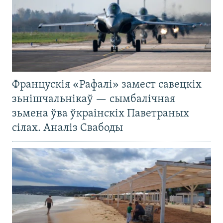
Францускія «Рафалі» замест савецкіх
зьнішчальнікаў — сымбалічная
зьмена ўва ўкраінскіх Паветраных
сілах. Аналіз Свабоды