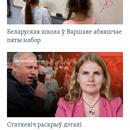
Беларуская школа ў Варшаве абвяшчае
пяты набор
Статкевіч раскрыў дэталі