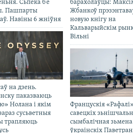
ньня. Сьпёка б’е
барахолаўцы: Максі
ы. Пашпарты
Жбанкоў прэзэнтава
аў. Навіны 6 жніўня
новую кнігу на
Кальварыйскім рынк
Вільні
саў на дзень.
енску паказваюць
ю» Нолана і якім
Францускія «Рафалі»
зараз сусьветныя
савецкіх зьнішчаль
ты трапляюць
сымбалічная зьмена
усь
ўкраінскіх Паветра