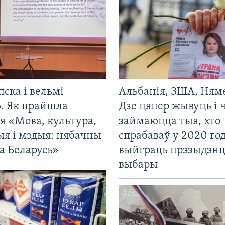
пска і вельмі
Альбанія, ЗША, Ням
». Як прайшла
Дзе цяпер жывуць і
я «Мова, культура,
займаюцца тыя, хто
ыя і мэдыя: нябачны
спрабаваў у 2020 го
а Беларусь»
выйграць прэзыдэнц
выбары