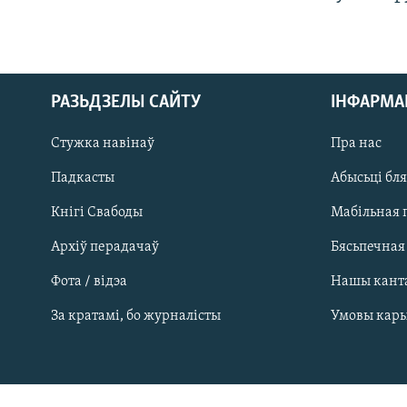
РАЗЬДЗЕЛЫ САЙТУ
ІНФАРМ
Стужка навінаў
Пра нас
Падкасты
Абысьці бл
Кнігі Свабоды
Мабільная 
Архіў перадачаў
Бясьпечная
Фота / відэа
Нашы кант
САЧЫЦЕ ЗА АБНАЎЛЕНЬНЯМІ
За кратамі, бо журналісты
Умовы кар