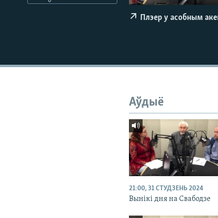
КАЛЯНДАР
НА ХВАЛЯХ СВАБОДЫ
Плэер у асобным ак
Аўдыё
21:00, 31 СТУДЗЕНЬ 2024
Вынікі дня на Свабодзе