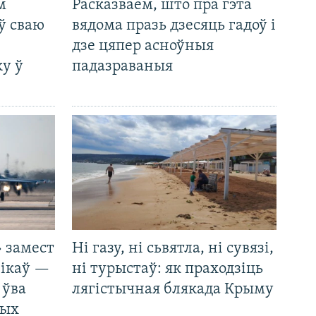
м
Расказваем, што пра гэта
ў сваю
вядома празь дзесяць гадоў і
дзе цяпер асноўныя
у ў
падазраваныя
 замест
Ні газу, ні сьвятла, ні сувязі,
нікаў —
ні турыстаў: як праходзіць
 ўва
лягістычная блякада Крыму
ных