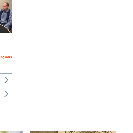
е
 аўдыё