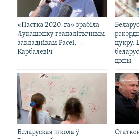
«Пастка 2020-га» зрабіла
Беларус
Лукашэнку геапалітычным
рэкорд
закладнікам Расеі, —
цукру. 
Карбалевіч
беларус
цэны
Беларуская школа ў
Статкев