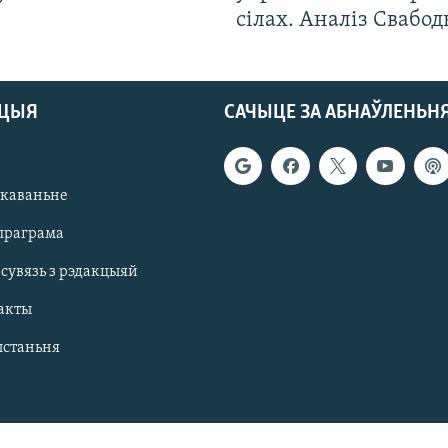
сілах. Аналіз Свабо
АЦЫЯ
САЧЫЦЕ ЗА АБНАЎЛЕНЬН
якаваньне
праграма
 сувязь з рэдакцыяй
акты
ыстаньня