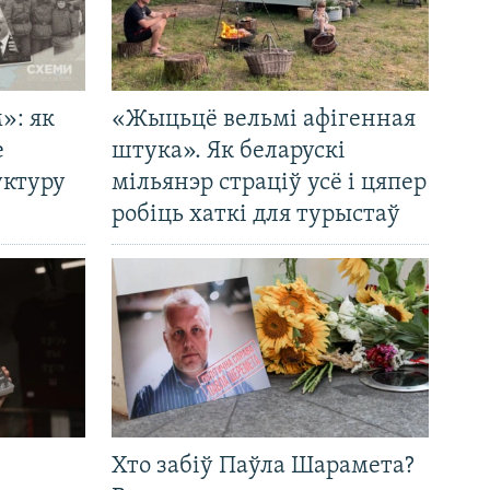
»: як
«Жыцьцё вельмі афігенная
е
штука». Як беларускі
уктуру
мільянэр страціў усё і цяпер
робіць хаткі для турыстаў
Хто забіў Паўла Шарамета?