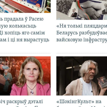
ь прадала ў Расею
ную колькасьць
«Ня толькі пляцдарм
Ці хопіць яго самім
Беларусь разбудоўва
ам і ці ня вырастуць
вайсковую інфрастр
іч раскрыў дэталі
«ШокінгКульт» на