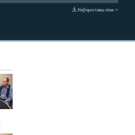
Наўпроставы лінк
EMBED
е