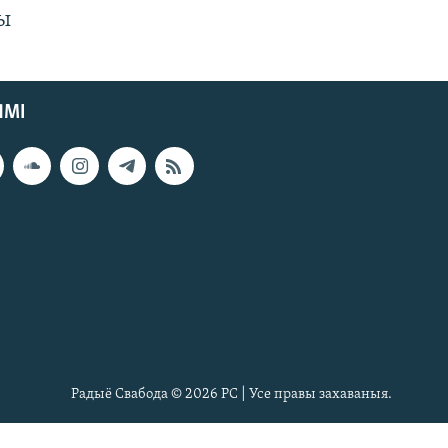
ды
ЯМІ
Радыё Свабода © 2026 РС | Усе правы захаваныя.