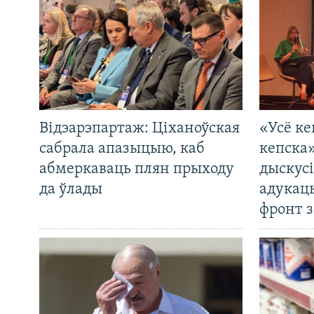
Відэарэпартаж: Ціханоўская
«Усё ке
сабрала апазыцыю, каб
кепска
абмеркаваць плян прыходу
дыскусі
да ўлады
адукац
фронт з