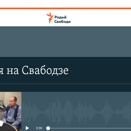
я на Свабодзе
No media source currently avail
0:00