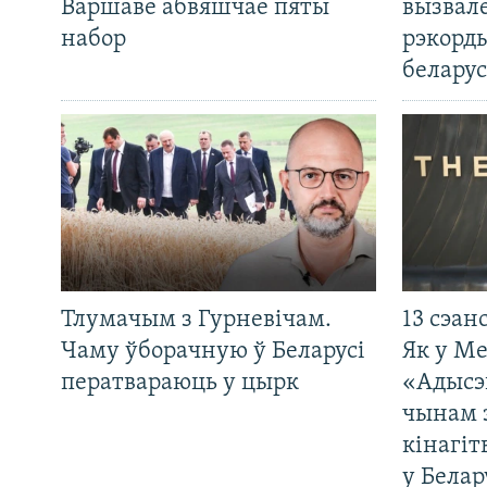
Варшаве абвяшчае пяты
вызвале
набор
рэкорд
беларус
Тлумачым з Гурневічам.
13 сэан
Чаму ўборачную ў Беларусі
Як у М
ператвараюць у цырк
«Адысэ
чынам 
кінагі
у Белар