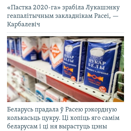
«Пастка 2020-га» зрабіла Лукашэнку
геапалітычным закладнікам Расеі, —
Карбалевіч
Беларусь прадала ў Расею рэкордную
колькасьць цукру. Ці хопіць яго самім
беларусам і ці ня вырастуць цэны