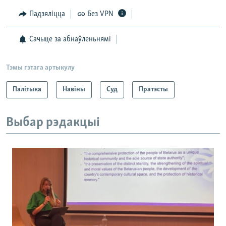
Падзяліцца
Без VPN
Сачыце за абнаўленьнямі
Тэмы гэтага артыкулу
Палітыка
Навіны
Суд
Пратэсты
Выбар рэдакцыі