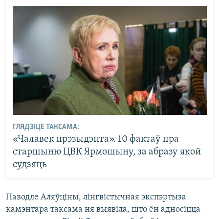
ГЛЯДЗІЦЕ ТАКСАМА:
«Чалавек прэзыдэнта». 10 фактаў пра
старшыню ЦВК Ярмошыну, за абразу якой
судзяць
Паводле Аляўціны, лінгвістычная экспэртыза
камэнтара таксама ня выявіла, што ён адносіцца