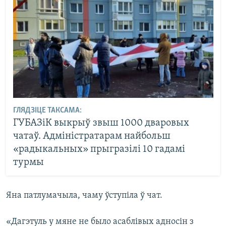
ГЛЯДЗІЦЕ ТАКСАМА:
ГУБАЗіК выкрыў звыш 1000 дваровых
чатаў. Адміністратарам найбольш
«радыкальных» прыгразілі 10 гадамі
турмы
Яна патлумачыла, чаму ўступіла ў чат.
«Дагэтуль у мяне не было асаблівых адносін з