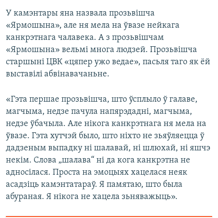
У камэнтары яна назвала прозьвішча
«Ярмошына», але ня мела на ўвазе нейкага
канкрэтнага чалавека. А з прозьвішчам
«Ярмошына» вельмі многа людзей. Прозьвішча
старшыні ЦВК «цяпер ужо ведае», пасьля таго як ёй
выставілі абвінавачаньне.
«Гэта першае прозьвішча, што ўсплыло ў галаве,
магчыма, недзе пачула напярэдадні, магчыма,
недзе ўбачыла. Але нікога канкрэтнага ня мела на
ўвазе. Гэта хутчэй было, што ніхто не зьяўляецца ў
дадзеным выпадку ні шалавай, ні шлюхай, ні яшчэ
некім. Слова „шалава“ ні да кога канкрэтна не
адносілася. Проста на эмоцыях хацелася неяк
асадзіць камэнтатараў. Я памятаю, што была
абураная. Я нікога не хацела зьняважыць».