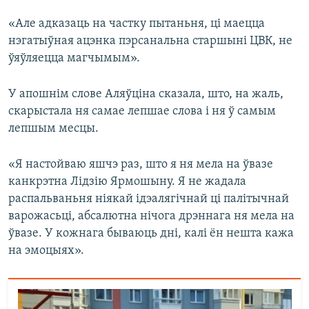
«Але адказаць на частку пытаньня, ці маецца
нэгатыўная ацэнка пэрсанальна старшыні ЦВК, не
ўяўляецца магчымым».
У апошнім слове Аляўціна сказала, што, на жаль,
скарыстала ня самае лепшае слова і ня ў самым
лепшым месцы.
«Я настойваю яшчэ раз, што я ня мела на ўвазе
канкрэтна Лідзію Ярмошыну. Я не жадала
распальваньня ніякай ідэалягічнай ці палітычнай
варожасьці, абсалютна нічога дрэннага ня мела на
ўвазе. У кожнага бываюць дні, калі ён нешта кажа
на эмоцыях».