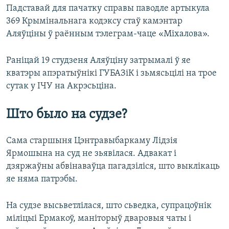
Падставай для пачатку справы паводле артыкула
369 Крымінальнага кодэксу стаў камэнтар
Аляўціны ў раённым тэлеграм-чаце «Міхалова».
Раніцай 19 студзеня Аляўціну затрымалі ў яе
кватэры апэратыўнікі ГУБАЗіК і зьмясьцілі на трое
сутак у ІЧУ на Акрэсьціна.
Што было на судзе?
Сама старшыня Цэнтравыбаркаму Лідзія
Ярмошына на суд не зьявілася. Адвакат і
дзяржаўны абвінаваўца пагадзіліся, што выклікаць
яе няма патрэбы.
На судзе высьветлілася, што сьведка, супрацоўнік
міліцыі Ермакоў, маніторыў дваровыя чаты і