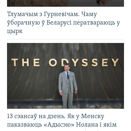
Тлумачым з Гурневічам. Чаму
ўборачную ў Беларусі ператвараюць у
цырк
13 сэансаў на дзень. Як у Менску
паказваюць «Адысэю» Нолана і якім