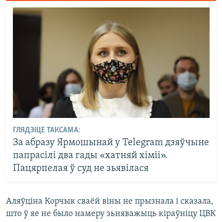
ГЛЯДЗІЦЕ ТАКСАМА:
За абразу Ярмошынай у Telegram дзяўчыне
папрасілі два гады «хатняй хіміі».
Пацярпелая ў суд не зьявілася
Аляўціна Корчык сваёй віны не прызнала і сказала,
што ў яе не было намеру зьняважыць кіраўніцу ЦВК