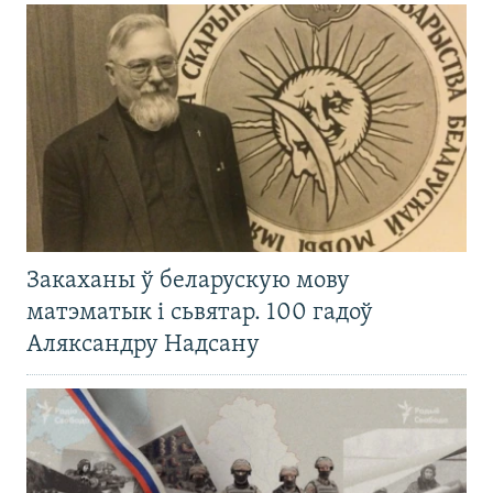
Закаханы ў беларускую мову
матэматык і сьвятар. 100 гадоў
Аляксандру Надсану