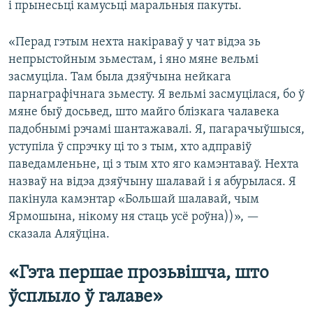
і прынесьці камусьці маральныя пакуты.
«Перад гэтым нехта накіраваў у чат відэа зь
непрыстойным зьместам, і яно мяне вельмі
засмуціла. Там была дзяўчына нейкага
парнаграфічнага зьместу. Я вельмі засмуцілася, бо ў
мяне быў досьвед, што майго блізкага чалавека
падобнымі рэчамі шантажавалі. Я, пагарачыўшыся,
уступіла ў спрэчку ці то з тым, хто адправіў
паведамленьне, ці з тым хто яго камэнтаваў. Нехта
назваў на відэа дзяўчыну шалавай і я абурылася. Я
пакінула камэнтар «Большай шалавай, чым
Ярмошына, нікому ня стаць усё роўна))», —
сказала Аляўціна.
«Гэта першае прозьвішча, што
ўсплыло ў галаве»