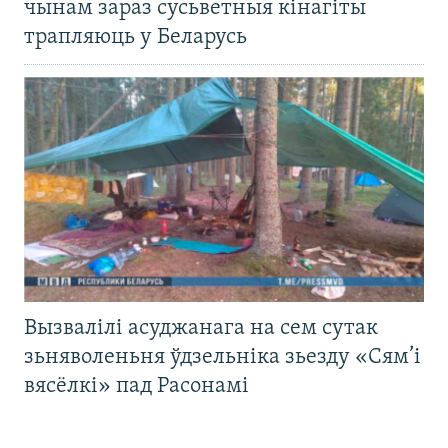
чынам зараз сусьветныя кінагіты
трапляюць у Беларусь
Вызвалілі асуджанага на сем сутак
зьняволеньня ўдзельніка зьезду «Сям’і
вясёлкі» пад Расонамі