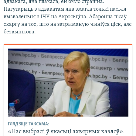
адваката, яна плакала, ёй было страшна.
Пагутарыць з адвакатам яна змагла толькі пасьля
вызваленьня з ІЧУ на Акрэсьціна. Абаронца пісаў
скаргу на тое, што на затрыманую чыніўся ціск, але
безвынікова.
ГЛЯДЗІЦЕ ТАКСАМА:
«Нас выбралі ў якасьці ахвярных казлоў».