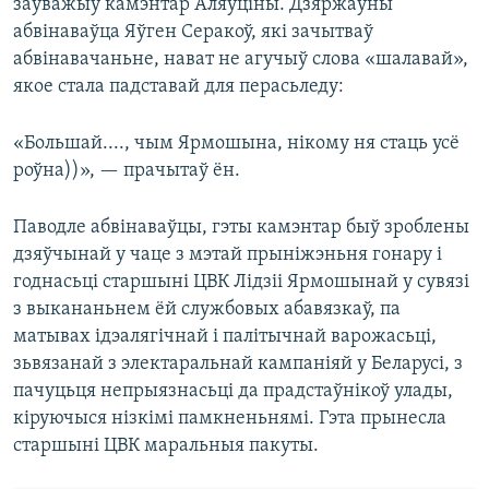
заўважыў камэнтар Аляўціны. Дзяржаўны
абвінаваўца Яўген Серакоў, які зачытваў
абвінавачаньне, нават не агучыў слова «шалавай»,
якое стала падставай для перасьледу:
«Большай...., чым Ярмошына, нікому ня стаць усё
роўна))», — прачытаў ён.
Паводле абвінаваўцы, гэты камэнтар быў зроблены
дзяўчынай у чаце з мэтай прыніжэньня гонару і
годнасьці старшыні ЦВК Лідзіі Ярмошынай у сувязі
з выкананьнем ёй службовых абавязкаў, па
матывах ідэалягічнай і палітычнай варожасьці,
зьвязанай з электаральнай кампаніяй у Беларусі, з
пачуцьця непрыязнасьці да прадстаўнікоў улады,
кіруючыся нізкімі памкненьнямі. Гэта прынесла
старшыні ЦВК маральныя пакуты.