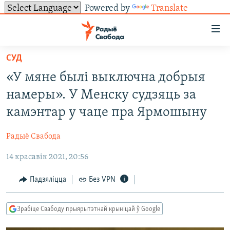
Powered by
Translate
Лінкі
ўнівэрсальнага
доступу
СУД
НАВІНЫ
Перайсьці
«У мяне былі выключна добрыя
да
ТОЛЬКІ НА СВАБОДЗЕ
УСЕ НАВІНЫ
намеры». У Менску судзяць за
галоўнага
СУВЯЗЬ
ВІДЭА І ФОТА
ТЭСТЫ
зьместу
камэнтар у чаце пра Ярмошыну
Перайсьці
ПАДПІСАЦЦА
ЛЮДЗІ
БЛОГІ
АБЫСЬЦІ БЛЯКАВАНЬНЕ
да
Радыё Свабода
ПАЛІТЫКА
ГІСТОРЫЯ НА СВАБОДЗЕ
ПАДЗЯЛІЦЦА ІНФАРМАЦЫЯЙ
RSS
галоўнай
САЧЫЦЕ ЗА АБНАЎЛЕНЬНЯМІ
14 красавік 2021, 20:56
навігацыі
ЭКАНОМІКА
ПАДКАСТЫ
ПАДКАСТЫ
Перайсьці
ВАЙНА
КНІГІ
FACEBOOK
Падзяліцца
Без VPN
да
БЕЛАРУСЫ НА ВАЙНЕ
АЎДЫЁКНІГІ
TWITTER
пошуку
Зрабіце Свабоду прыярытэтнай крыніцай ў Google
ПАЛІТВЯЗЬНІ
PREMIUM
Усе сайты РС/РСЭ