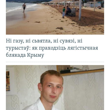
Ні газу, ні сьвятла, ні сувязі, ні
турыстаў: як праходзіць лягістычная
блякада Крыму