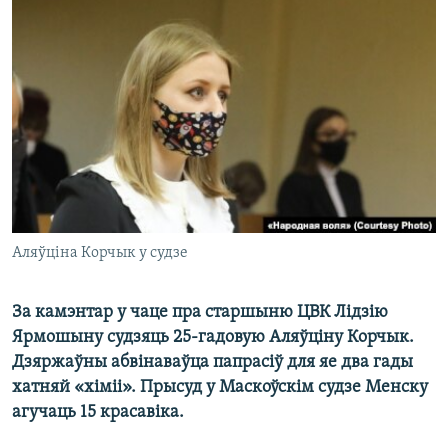
КУЛЬТУРА
МОВА
КАЛЯНДАР
НА ХВАЛЯХ СВАБОДЫ
Аляўціна Корчык у судзе
За камэнтар у чаце пра старшыню ЦВК Лідзію
Ярмошыну судзяць 25-гадовую Аляўціну Корчык.
Дзяржаўны абвінаваўца папрасіў для яе два гады
хатняй «хіміі». Прысуд у Маскоўскім судзе Менску
агучаць 15 красавіка.