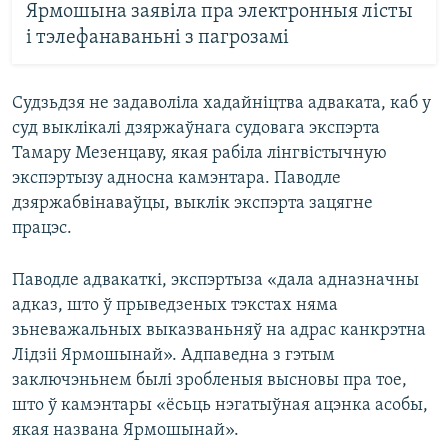
Ярмошына заявіла пра электронныя лісты
і тэлефанаваньні з пагрозамі
Судзьдзя не задаволіла хадайніцтва адваката, каб у
суд выклікалі дзяржаўнага судовага экспэрта
Тамару Мезенцаву, якая рабіла лінгвістычную
экспэртызу адносна камэнтара. Паводле
дзяржабвінаваўцы, выклік экспэрта зацягне
працэс.
Паводле адвакаткі, экспэртыза «дала адназначны
адказ, што ў прыведзеных тэкстах няма
зьневажальных выказваньняў на адрас канкрэтна
Лідзіі Ярмошынай». Адпаведна з гэтым
заключэньнем былі зробленыя высновы пра тое,
што ў камэнтары «ёсьць нэгатыўная ацэнка асобы,
якая названа Ярмошынай».