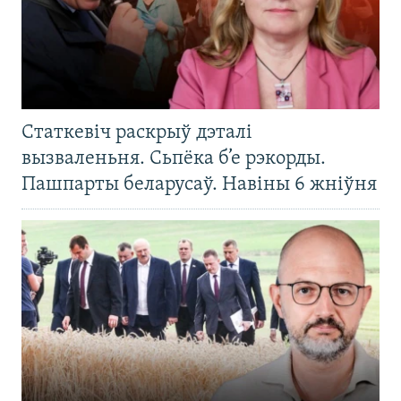
Статкевіч раскрыў дэталі
вызваленьня. Сьпёка б’е рэкорды.
Пашпарты беларусаў. Навіны 6 жніўня