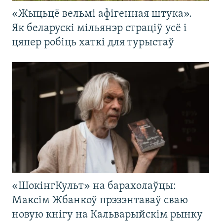
«Жыцьцё вельмі афігенная штука».
Як беларускі мільянэр страціў усё і
цяпер робіць хаткі для турыстаў
«ШокінгКульт» на барахолаўцы:
Максім Жбанкоў прэзэнтаваў сваю
новую кнігу на Кальварыйскім рынку