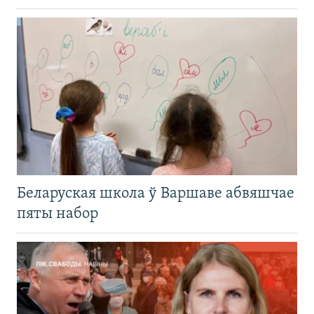
Беларуская школа ў Варшаве абвяшчае
пяты набор