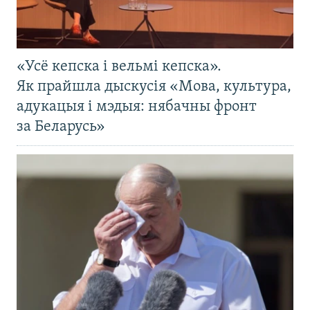
«Усё кепска і вельмі кепска».
Як прайшла дыскусія «Мова, культура,
адукацыя і мэдыя: нябачны фронт
за Беларусь»