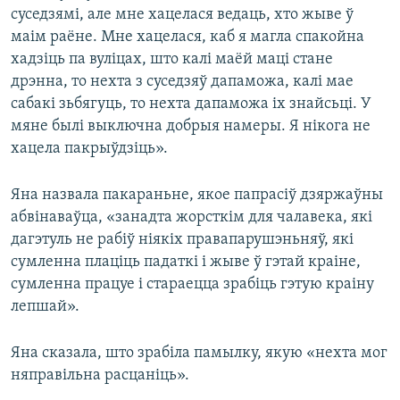
суседзямі, але мне хацелася ведаць, хто жыве ў
маім раёне. Мне хацелася, каб я магла спакойна
хадзіць па вуліцах, што калі маёй маці стане
дрэнна, то нехта з суседзяў дапаможа, калі мае
сабакі зьбягуць, то нехта дапаможа іх знайсьці. У
мяне былі выключна добрыя намеры. Я нікога не
хацела пакрыўдзіць».
Яна назвала пакараньне, якое папрасіў дзяржаўны
абвінаваўца, «занадта жорсткім для чалавека, які
дагэтуль не рабіў ніякіх правапарушэньняў, які
сумленна плаціць падаткі і жыве ў гэтай краіне,
сумленна працуе і стараецца зрабіць гэтую краіну
лепшай».
Яна сказала, што зрабіла памылку, якую «нехта мог
няправільна расцаніць».