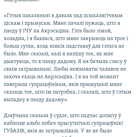
«Гэтыя паказаньні я давала пад псыхалягічным
ціскам і прымусам. Мяне пачалі пужаць, што я
паеду ў ІЧУ на Акрэсьціна. Гэта было зімой,
холадна, і я баялася, што мяне закрыюць на трое і
больш сутак, хоць ніякіх падставаў для гэтага не
было. Мне сказалі, калі я напішу тое, як мне
дыктуюць, то я паеду дадому. Я ня бачыла сэнсу ў
сваім затрыманьні. Любы невінаваты чалавек не
захоча ехаць на Акрэсьціна. І я на той момант
паверыла супрацоўнікам, якія прымушалі мяне
сказаць тое, што ім патрэбна, і сказалі, што ў гэтым
выпадку я паеду дадому».
Дзяўчына сказала ў судзе, што падчас допыту ў
кабінэце альбо побач прысутнічалі супрацоўнікі
ГУБАЗіК, якія яе затрымлівалі. У яе не было