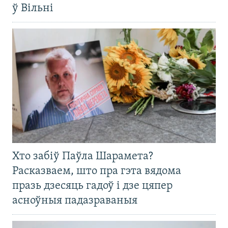
ў Вільні
Хто забіў Паўла Шарамета?
Расказваем, што пра гэта вядома
празь дзесяць гадоў і дзе цяпер
асноўныя падазраваныя