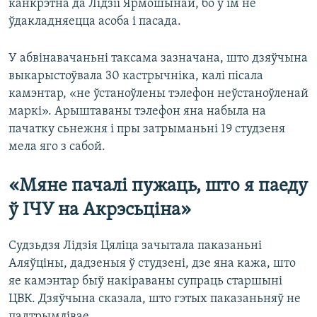
канкрэтна да Лідзіі Ярмошынай, бо ў ім не
ўдакладняецца асоба і пасада.
У абвінавачаньні таксама зазначана, што дзяўчына
выкарыстоўвала 30 кастрычніка, калі пісала
камэнтар, «не ўстаноўлены тэлефон неўстаноўленай
маркі». Арыштаваны тэлефон яна набыла на
пачатку сьнежня і пры затрыманьні 19 студзеня
мела яго з сабой.
«Мяне пачалі пужаць, што я паеду
ў ІЧУ на Акрэсьціна»
Судзьдзя Лідзія Цяліца зачытала паказаньні
Аляўціны, дадзеныя ў студзені, дзе яна кажа, што
яе камэнтар быў накіраваны супраць старшыні
ЦВК. Дзяўчына сказала, што гэтых паказаньняў не
падтрымлівае.