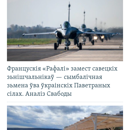
Францускія «Рафалі» замест савецкіх
зьнішчальнікаў — сымбалічная
зьмена ўва ўкраінскіх Паветраных
сілах. Аналіз Свабоды