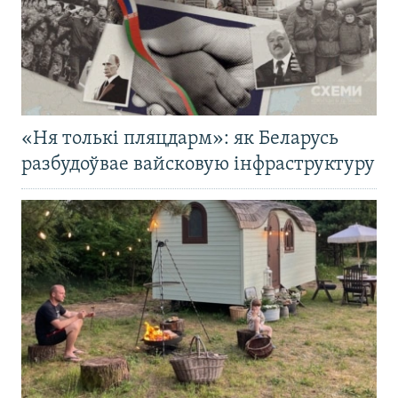
«Ня толькі пляцдарм»: як Беларусь
разбудоўвае вайсковую інфраструктуру