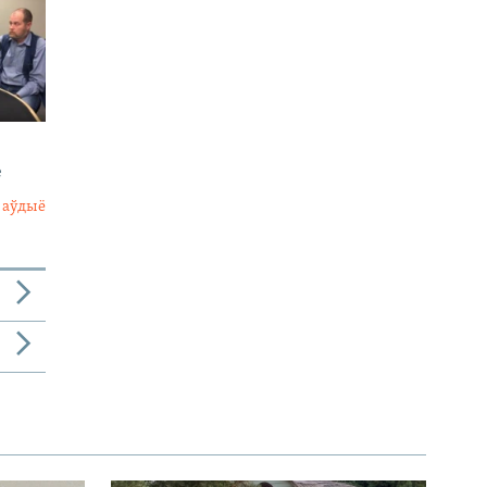
е
 аўдыё