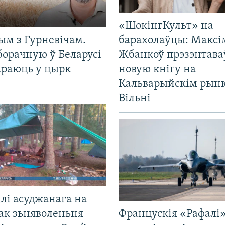
«ШокінгКульт» на
ым з Гурневічам.
барахолаўцы: Максі
борачную ў Беларусі
Жбанкоў прэзэнтава
араюць у цырк
новую кнігу на
Кальварыйскім рынк
Вільні
лі асуджанага на
ак зьняволеньня
Францускія «Рафалі»