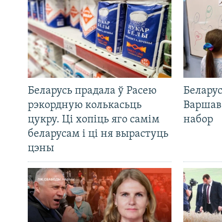
Беларусь прадала ў Расею
Беларус
рэкордную колькасьць
Варшав
цукру. Ці хопіць яго самім
набор
беларусам і ці ня вырастуць
цэны