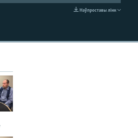
Наўпроставы лінк
EMBED
е