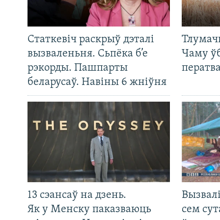
Статкевіч раскрыў дэталі
Тлумач
вызваленьня. Сьпёка б’е
Чаму ў
рэкорды. Пашпарты
ператв
беларусаў. Навіны 6 жніўня
13 сэансаў на дзень.
Вызвалі
Як у Менску паказваюць
сем сут