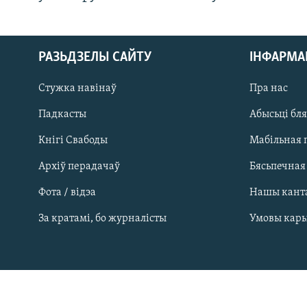
РАЗЬДЗЕЛЫ САЙТУ
ІНФАРМ
Стужка навінаў
Пра нас
Падкасты
Абысьці бл
Кнігі Свабоды
Мабільная 
Архіў перадачаў
Бясьпечная
Фота / відэа
Нашы кант
САЧЫЦЕ ЗА АБНАЎЛЕНЬНЯМІ
За кратамі, бо журналісты
Умовы кар