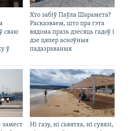
Хто забіў Паўла Шарамета?
м
Расказваем, што пра гэта
ў сваю
вядома празь дзесяць гадоў і
дзе цяпер асноўныя
у ў
падазраваныя
 замест
Ні газу, ні сьвятла, ні сувязі,