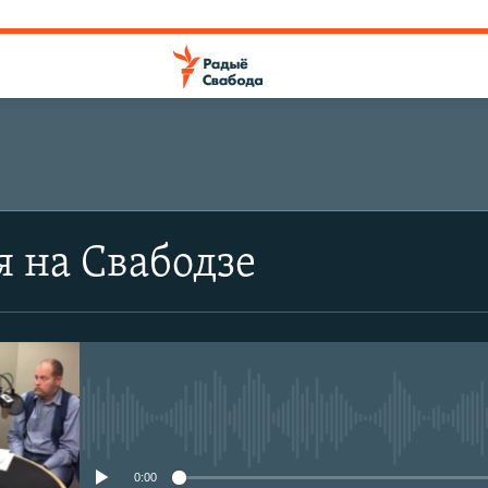
я на Свабодзе
No media source currently avail
0:00