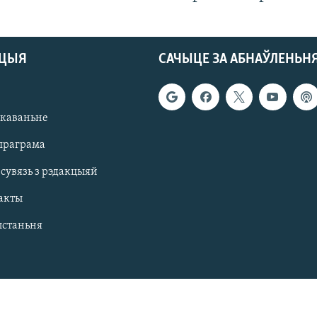
АЦЫЯ
САЧЫЦЕ ЗА АБНАЎЛЕНЬН
якаваньне
праграма
 сувязь з рэдакцыяй
акты
ыстаньня