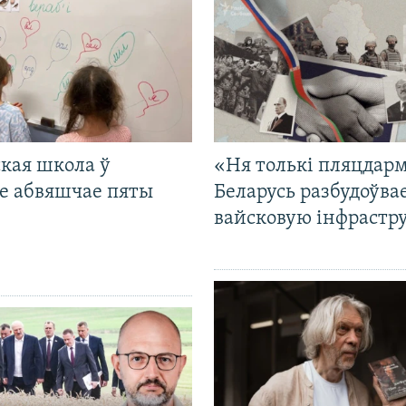
кая школа ў
«Ня толькі пляцдарм
е абвяшчае пяты
Беларусь разбудоўва
вайсковую інфрастр