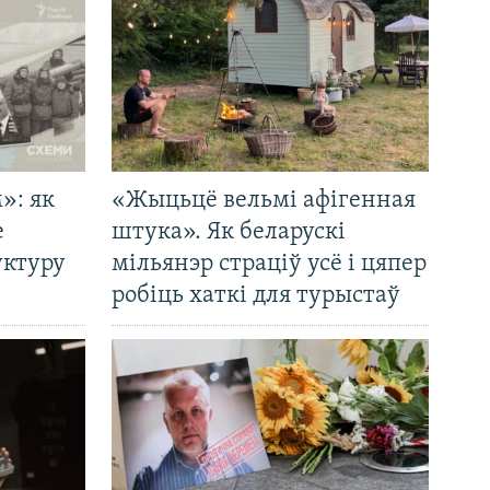
»: як
«Жыцьцё вельмі афігенная
е
штука». Як беларускі
уктуру
мільянэр страціў усё і цяпер
робіць хаткі для турыстаў