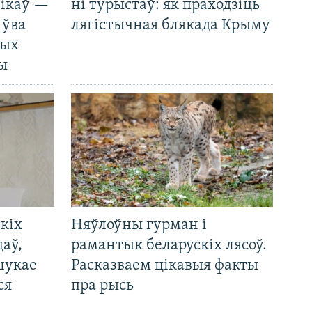
нікаў —
ні турыстаў: як праходзіць
 ўва
лягістычная блякада Крыму
ных
ды
кіх
Няўлоўны гурман і
цаў,
рамантык беларускіх лясоў.
шукае
Расказваем цікавыя факты
ся
пра рысь