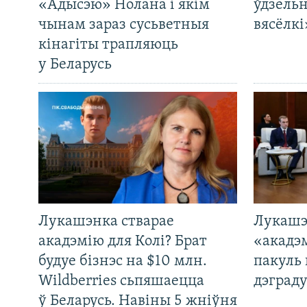
«Адысэю» Нолана і якім
ўдзельн
чынам зараз сусьветныя
вясёлкі
кінагіты трапляюць
у Беларусь
Лукашэнка стварае
Лукашэ
акадэмію для Колі? Брат
«акадэ
будуе бізнэс на $10 млн.
пакуль 
Wildberries сьпяшаецца
дэграду
ў Беларусь. Навіны 5 жніўня