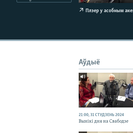
КАЛЯНДАР
НА ХВАЛЯХ СВАБОДЫ
Плэер у асобным ак
Аўдыё
21:00, 31 СТУДЗЕНЬ 2024
Вынікі дня на Свабодзе