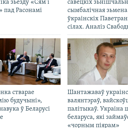
іка зьезду «Сям’і
савецкіх зьнішчаль
» пад Расонамі
сымбалічная зьмена
ўкраінскіх Паветра
сілах. Аналіз Свабо
нка стварае
Шантажаваў украінс
мію будучыні»,
валянтэраў, вайскоў
навука ў Беларусі
палітыкаў. Украіна 
е
беларуса, які займаў
«чорным піярам»