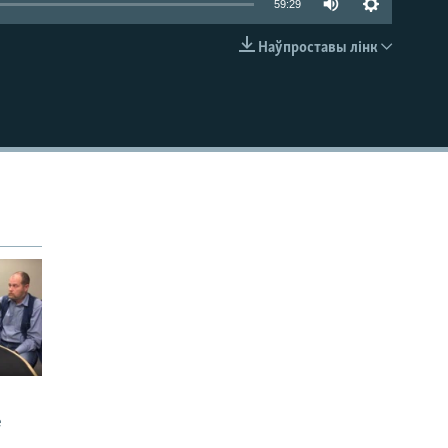
59:29
Наўпроставы лінк
EMBED
е