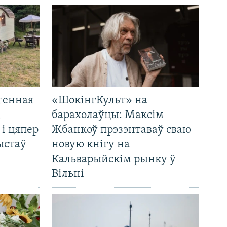
генная
«ШокінгКульт» на
і
барахолаўцы: Максім
 і цяпер
Жбанкоў прэзэнтаваў сваю
ыстаў
новую кнігу на
Кальварыйскім рынку ў
Вільні