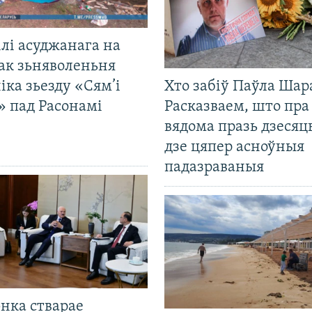
лі асуджанага на
ак зьняволеньня
іка зьезду «Сям’і
Хто забіў Паўла Шар
» пад Расонамі
Расказваем, што пра
вядома празь дзесяць
дзе цяпер асноўныя
падазраваныя
нка стварае