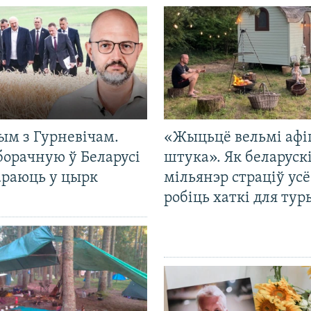
ым з Гурневічам.
«Жыцьцё вельмі афі
борачную ў Беларусі
штука». Як беларуск
араюць у цырк
мільянэр страціў усё
робіць хаткі для тур