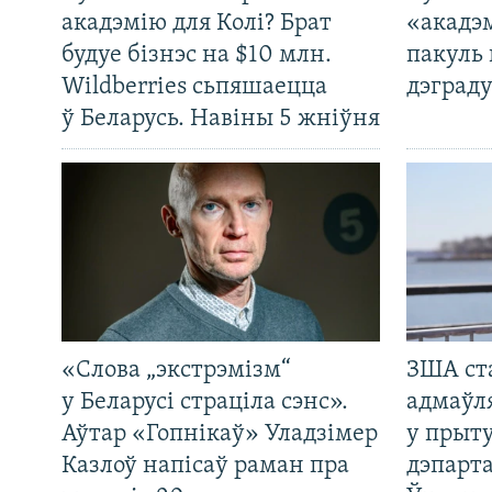
акадэмію для Колі? Брат
«акадэ
будуе бізнэс на $10 млн.
пакуль 
Wildberries сьпяшаецца
дэграду
ў Беларусь. Навіны 5 жніўня
«Слова „экстрэмізм“
ЗША ст
у Беларусі страціла сэнс».
адмаўл
Аўтар «Гопнікаў» Уладзімер
у прыту
Казлоў напісаў раман пра
дэпарта