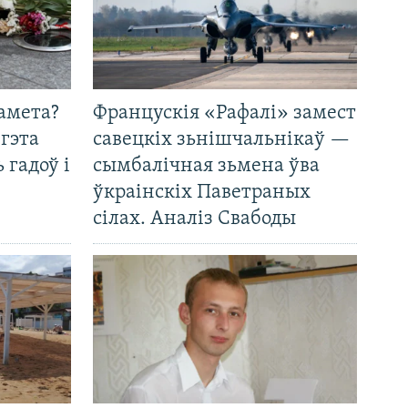
амета?
Францускія «Рафалі» замест
 гэта
савецкіх зьнішчальнікаў —
 гадоў і
сымбалічная зьмена ўва
ўкраінскіх Паветраных
сілах. Аналіз Свабоды