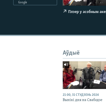
Google
КАЛЯНДАР
НА ХВАЛЯХ СВАБОДЫ
Плэер у асобным ак
Аўдыё
21:00, 31 СТУДЗЕНЬ 2024
Вынікі дня на Свабодзе