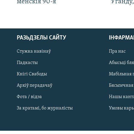
менскія 90-я
Ўганду
РАЗЬДЗЕЛЫ САЙТУ
ІНФАРМ
Стужка навінаў
Пра нас
Падкасты
Абысьці бл
Кнігі Свабоды
Мабільная 
Архіў перадачаў
Бясьпечная
Фота / відэа
Нашы кант
САЧЫЦЕ ЗА АБНАЎЛЕНЬНЯМІ
За кратамі, бо журналісты
Умовы кар