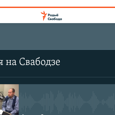
я на Свабодзе
No media source currently avail