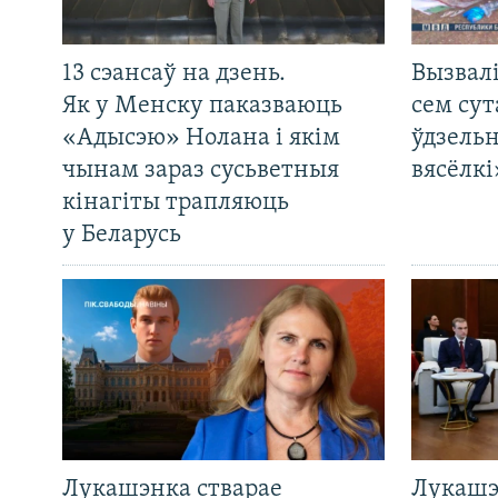
13 сэансаў на дзень.
Вызвалі
Як у Менску паказваюць
сем сут
«Адысэю» Нолана і якім
ўдзельн
чынам зараз сусьветныя
вясёлкі
кінагіты трапляюць
у Беларусь
Лукашэнка стварае
Лукашэ