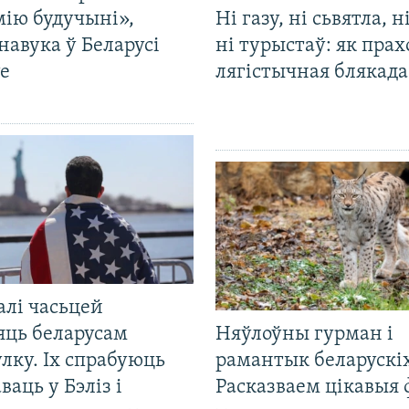
мію будучыні»,
Ні газу, ні сьвятла, н
навука ў Беларусі
ні турыстаў: як прах
е
лягістычная блякад
алі часьцей
яць беларусам
Няўлоўны гурман і
лку. Іх спрабуюць
рамантык беларускіх
ваць у Бэліз і
Расказваем цікавыя