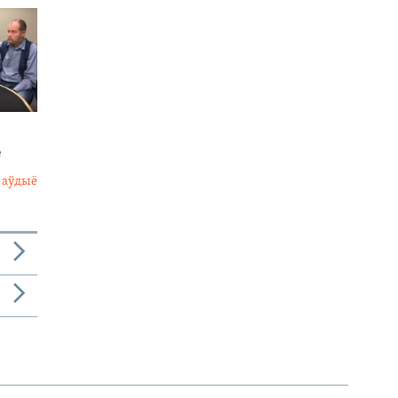
е
 аўдыё