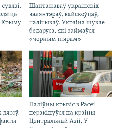
і сувязі,
Шантажаваў украінскіх
одзіць
валянтэраў, вайскоўцаў,
а Крыму
палітыкаў. Украіна шукае
беларуса, які займаўся
«чорным піярам»
Паліўны крызіс з Расеі
 лясоў.
перакінуўся на краіны
 факты
Цэнтральнай Азіі. У