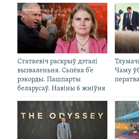
Статкевіч раскрыў дэталі
Тлумач
вызваленьня. Сьпёка б’е
Чаму ў
рэкорды. Пашпарты
ператв
беларусаў. Навіны 6 жніўня