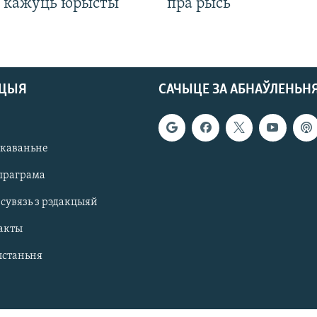
, кажуць юрысты
пра рысь
АЦЫЯ
САЧЫЦЕ ЗА АБНАЎЛЕНЬН
якаваньне
праграма
 сувязь з рэдакцыяй
акты
ыстаньня