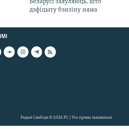
Беларусі заяўляюць, што
дэфіцыту бэнзіну няма
ЯМІ
Радыё Свабода © 2026 РС | Усе правы захаваныя.