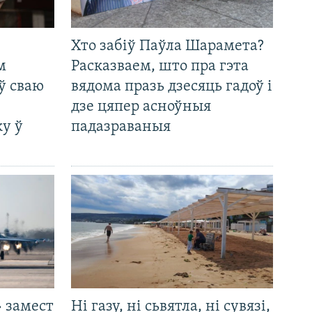
Хто забіў Паўла Шарамета?
м
Расказваем, што пра гэта
ў сваю
вядома празь дзесяць гадоў і
дзе цяпер асноўныя
у ў
падазраваныя
 замест
Ні газу, ні сьвятла, ні сувязі,