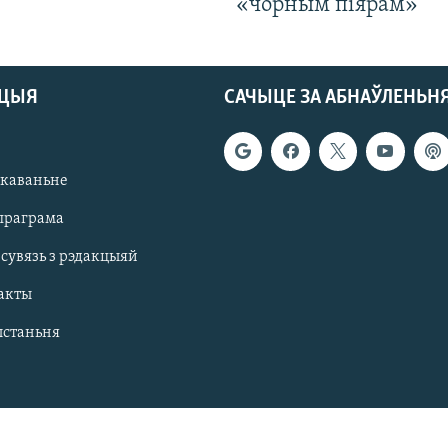
«чорным піярам»
АЦЫЯ
САЧЫЦЕ ЗА АБНАЎЛЕНЬН
якаваньне
праграма
 сувязь з рэдакцыяй
акты
ыстаньня