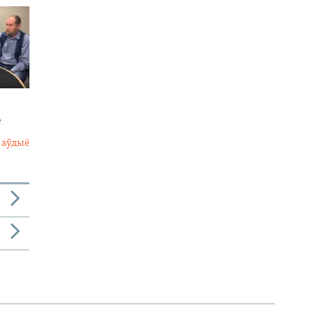
е
 аўдыё