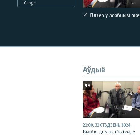
Google
КАЛЯНДАР
НА ХВАЛЯХ СВАБОДЫ
Плэер у асобным ак
Аўдыё
21:00, 31 СТУДЗЕНЬ 2024
Вынікі дня на Свабодзе