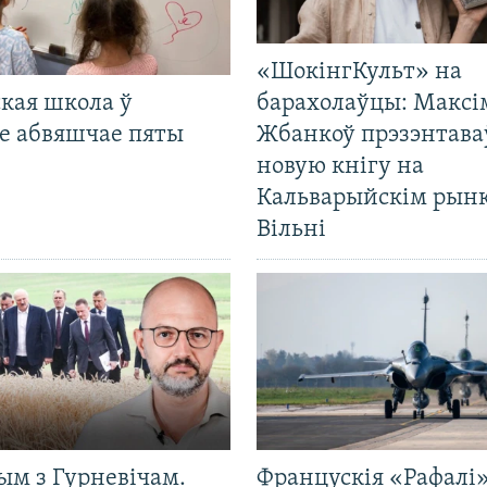
«ШокінгКульт» на
кая школа ў
барахолаўцы: Максі
е абвяшчае пяты
Жбанкоў прэзэнтава
новую кнігу на
Кальварыйскім рынк
Вільні
ым з Гурневічам.
Францускія «Рафалі»