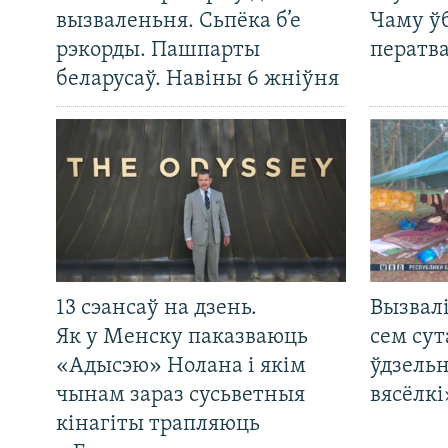
вызваленьня. Сьпёка б’е
Чаму ў
рэкорды. Пашпарты
ператв
беларусаў. Навіны 6 жніўня
13 сэансаў на дзень.
Вызвалі
Як у Менску паказваюць
сем сут
«Адысэю» Нолана і якім
ўдзельн
чынам зараз сусьветныя
вясёлкі
кінагіты трапляюць