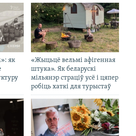
»: як
«Жыцьцё вельмі афігенная
е
штука». Як беларускі
уктуру
мільянэр страціў усё і цяпер
робіць хаткі для турыстаў