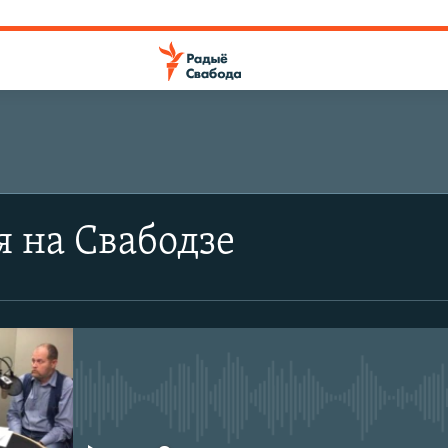
я на Свабодзе
No media source currently avail