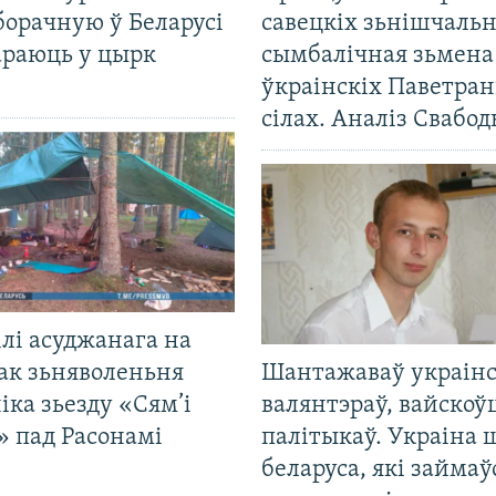
борачную ў Беларусі
савецкіх зьнішчаль
араюць у цырк
сымбалічная зьмена
ўкраінскіх Паветра
сілах. Аналіз Свабо
лі асуджанага на
ак зьняволеньня
Шантажаваў украінс
іка зьезду «Сям’і
валянтэраў, вайскоў
» пад Расонамі
палітыкаў. Украіна 
беларуса, які займаў