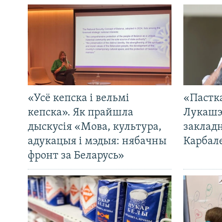
«Усё кепска і вельмі
«Пастка
кепска». Як прайшла
Лукашэ
дыскусія «Мова, культура,
закладн
адукацыя і мэдыя: нябачны
Карбал
фронт за Беларусь»