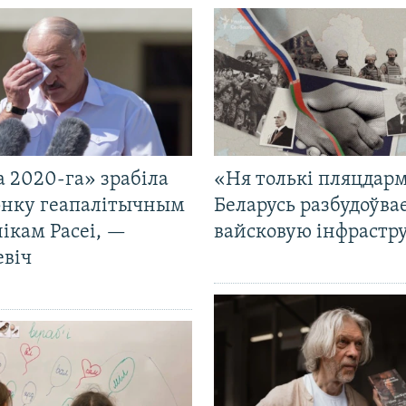
 2020-га» зрабіла
«Ня толькі пляцдарм
нку геапалітычным
Беларусь разбудоўва
ікам Расеі, —
вайсковую інфрастр
евіч