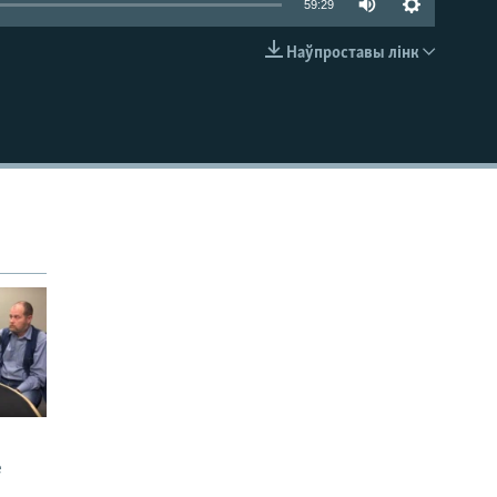
59:29
Наўпроставы лінк
EMBED
е