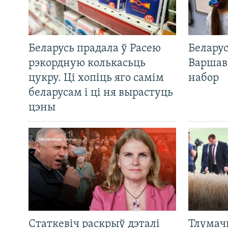
Беларусь прадала ў Расею
Беларус
рэкордную колькасьць
Варшав
цукру. Ці хопіць яго самім
набор
беларусам і ці ня вырастуць
цэны
Статкевіч раскрыў дэталі
Тлумач