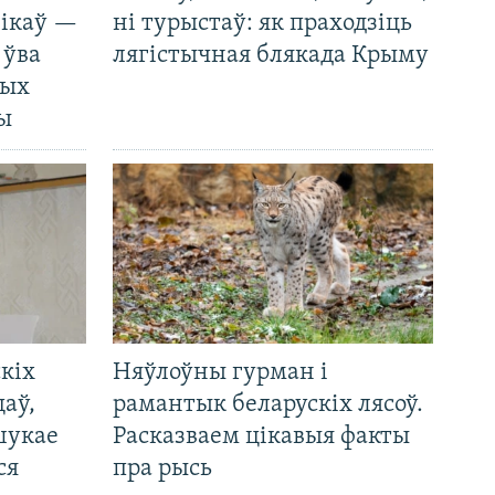
нікаў —
ні турыстаў: як праходзіць
 ўва
лягістычная блякада Крыму
ных
ды
кіх
Няўлоўны гурман і
цаў,
рамантык беларускіх лясоў.
шукае
Расказваем цікавыя факты
ся
пра рысь