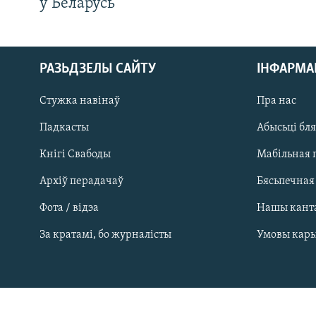
у Беларусь
РАЗЬДЗЕЛЫ САЙТУ
ІНФАРМ
Стужка навінаў
Пра нас
Падкасты
Абысьці бл
Кнігі Свабоды
Мабільная 
Архіў перадачаў
Бясьпечная
Фота / відэа
Нашы кант
САЧЫЦЕ ЗА АБНАЎЛЕНЬНЯМІ
За кратамі, бо журналісты
Умовы кар