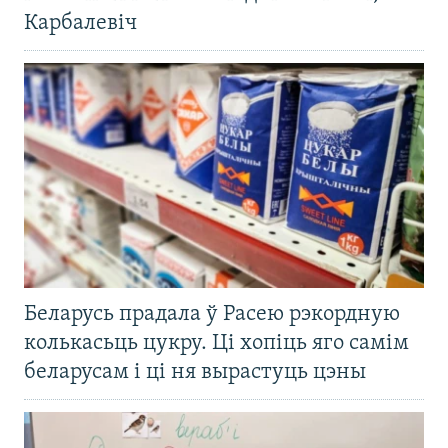
Карбалевіч
Беларусь прадала ў Расею рэкордную
колькасьць цукру. Ці хопіць яго самім
беларусам і ці ня вырастуць цэны