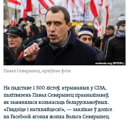
КУЛЬТУРА
МОВА
КАЛЯНДАР
НА ХВАЛЯХ СВАБОДЫ
Павал Севярынец, архіўнае фота
На падставе 1 500 лістоў, атрыманых у СІЗА,
палітвязень Павал Севярынец прааналізаваў,
як зьмянялася колькасьць беларускамоўных.
«Глядзіце і натхняйцеся!», — заклікае ў допісе
на Facebook ягоная жонка Вольга Севярынец.