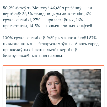
50,2% лістоў зь Менску і 46,4% з рэгіёнаў — ад
вернікаў: 36,5% складаюць рыма-каталікі, 6% —
грэка-каталікі, 27% — праваслаўныя, 16% —
пратэстанты, 14,5% — нявызначаныя канфэсіі.
100% грэка-каталікаў, 94% рыма-каталікоў і 87%
нявызначаных — беларускамоўныя. А вось сярод
праваслаўных і эвангельскіх вернікаў
беларускамоўных каля паловы.