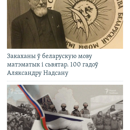
Закаханы ў беларускую мову
матэматык і сьвятар. 100 гадоў
Аляксандру Надсану