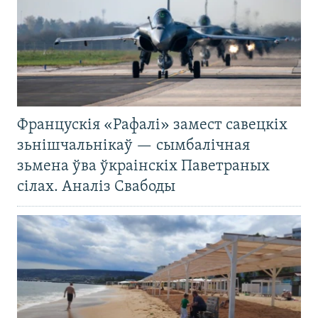
Францускія «Рафалі» замест савецкіх
зьнішчальнікаў — сымбалічная
зьмена ўва ўкраінскіх Паветраных
сілах. Аналіз Свабоды