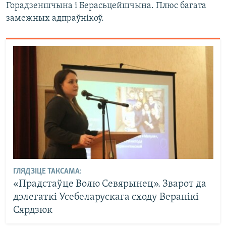
Горадзеншчына і Берасьцейшчына. Плюс багата
замежных адпраўнікоў.
ГЛЯДЗІЦЕ ТАКСАМА:
«Прадстаўце Волю Севярынец». Зварот да
дэлегаткі Усебеларускага сходу Веранікі
Сярдзюк