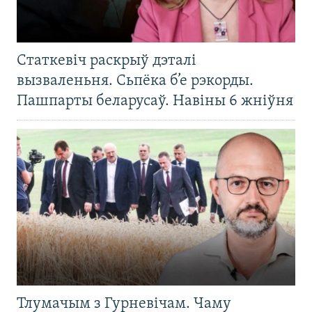
Статкевіч раскрыў дэталі
вызваленьня. Сьпёка б’е рэкорды.
Пашпарты беларусаў. Навіны 6 жніўня
Тлумачым з Гурневічам. Чаму