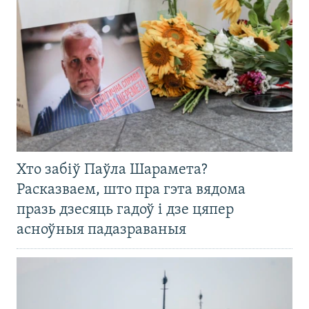
Хто забіў Паўла Шарамета?
Расказваем, што пра гэта вядома
празь дзесяць гадоў і дзе цяпер
асноўныя падазраваныя