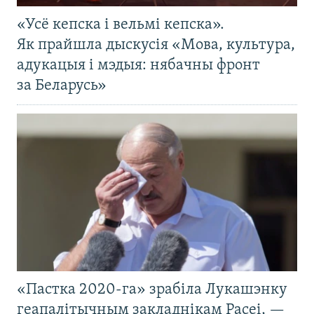
«Усё кепска і вельмі кепска».
Як прайшла дыскусія «Мова, культура,
адукацыя і мэдыя: нябачны фронт
за Беларусь»
«Пастка 2020-га» зрабіла Лукашэнку
геапалітычным закладнікам Расеі, —