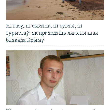
Ні газу, ні сьвятла, ні сувязі, ні
турыстаў: як праходзіць лягістычная
блякада Крыму