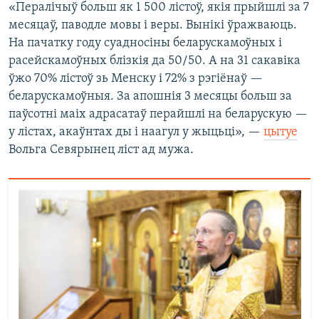
«Пералічыў больш як 1 500 лістоў, якія прыйшлі за 7
месяцаў, паводле мовы і веры. Вынікі ўражваюць.
На пачатку году суадносіны беларускамоўных і
расейскамоўных блізкія да 50/50. А на 31 сакавіка
ўжо 70% лістоў зь Менску і 72% з рэгіёнаў —
беларускамоўныя. За апошнія 3 месяцы больш за
паўсотні маіх адрасатаў перайшлі на беларускую —
у лістах, акаўнтах ды і наагул у жыцьці», —
цытуе
Вольга Севярынец ліст ад мужа.