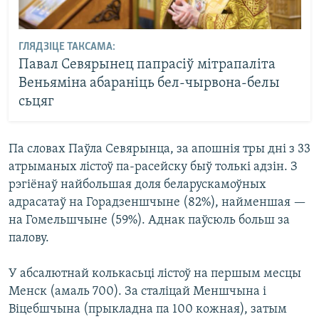
ГЛЯДЗІЦЕ ТАКСАМА:
Павал Севярынец папрасіў мітрапаліта
Веньяміна абараніць бел-чырвона-белы
сьцяг
Па словах Паўла Севярынца, за апошнія тры дні з 33
атрыманых лістоў па-расейску быў толькі адзін. З
рэгіёнаў найбольшая доля беларускамоўных
адрасатаў на Горадзеншчыне (82%), найменшая —
на Гомельшчыне (59%). Аднак паўсюль больш за
палову.
У абсалютнай колькасьці лістоў на першым месцы
Менск (амаль 700). За сталіцай Меншчына і
Віцебшчына (прыкладна па 100 кожная), затым