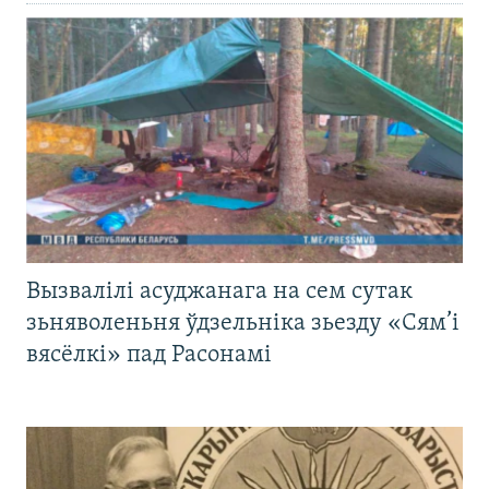
Вызвалілі асуджанага на сем сутак
зьняволеньня ўдзельніка зьезду «Сям’і
вясёлкі» пад Расонамі