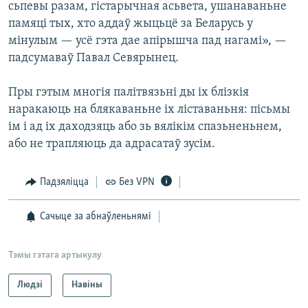
сьпевы разам, гістарычная асьвета, ушанаваньне
памяці тых, хто аддаў жыцьцё за Беларусь у
мінулым — усё гэта дае апірышча пад нагамі», —
падсумаваў Павал Севярынец.
Пры гэтым многія палітвязьні ды іх блізкія
наракаюць на блякаваньне іх ліставаньня: пісьмы
ім і ад іх даходзяць або зь вялікім спазьненьнем,
або не трапляюць да адрасатаў зусім.
Падзяліцца
Без VPN
Сачыце за абнаўленьнямі
Тэмы гэтага артыкулу
Людзі
Навіны