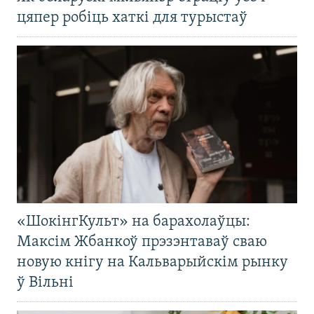
цяпер робіць хаткі для турыстаў
«ШокінгКульт» на барахолаўцы:
Максім Жбанкоў прэзэнтаваў сваю
новую кнігу на Кальварыйскім рынку
ў Вільні