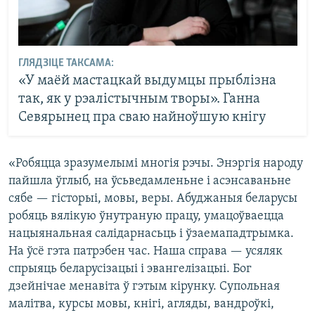
ГЛЯДЗІЦЕ ТАКСАМА:
«У маёй мастацкай выдумцы прыблізна
так, як у рэалістычным творы». Ганна
Севярынец пра сваю найноўшую кнігу
«Робяцца зразумелымі многія рэчы. Энэргія народу
пайшла ўглыб, на ўсьведамленьне і асэнсаваньне
сябе — гісторыі, мовы, веры. Абуджаныя беларусы
робяць вялікую ўнутраную працу, умацоўваецца
нацыянальная салідарнасьць і ўзаемападтрымка.
На ўсё гэта патрэбен час. Наша справа — усяляк
спрыяць беларусізацыі і эвангелізацыі. Бог
дзейнічае менавіта ў гэтым кірунку. Супольная
малітва, курсы мовы, кнігі, агляды, вандроўкі,