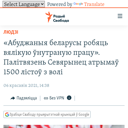
Powered by
Translate
Лінкі
ўнівэрсальнага
доступу
ЛЮДЗІ
НАВІНЫ
Перайсьці
«Абуджаныя беларусы робяць
да
ТОЛЬКІ НА СВАБОДЗЕ
УСЕ НАВІНЫ
вялікую ўнутраную працу».
галоўнага
СУВЯЗЬ
ВІДЭА І ФОТА
ТЭСТЫ
зьместу
Палітвязень Севярынец атрымаў
Перайсьці
ПАДПІСАЦЦА
ЛЮДЗІ
БЛОГІ
АБЫСЬЦІ БЛЯКАВАНЬНЕ
1500 лістоў з волі
да
ПАЛІТЫКА
ГІСТОРЫЯ НА СВАБОДЗЕ
ПАДЗЯЛІЦЦА ІНФАРМАЦЫЯЙ
RSS
галоўнай
САЧЫЦЕ ЗА АБНАЎЛЕНЬНЯМІ
06 красавік 2021, 14:38
навігацыі
ЭКАНОМІКА
ПАДКАСТЫ
ПАДКАСТЫ
Перайсьці
Падзяліцца
Без VPN
ВАЙНА
КНІГІ
FACEBOOK
да
БЕЛАРУСЫ НА ВАЙНЕ
АЎДЫЁКНІГІ
TWITTER
пошуку
Зрабіце Свабоду прыярытэтнай крыніцай ў Google
ПАЛІТВЯЗЬНІ
PREMIUM
Усе сайты РС/РСЭ