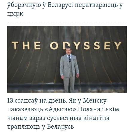
ўборачную ў Беларусі ператвараюць у
цырк
13 сэансаў на дзень. Як у Менску
паказваюць «Адысэю» Нолана і якім
чынам зараз сусьветныя кінагіты
трапляюць у Беларусь