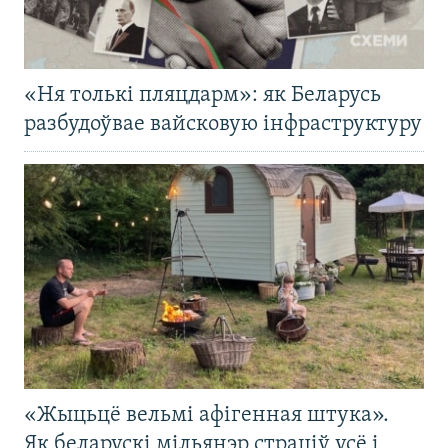
«Ня толькі пляцдарм»: як Беларусь
разбудоўвае вайсковую інфраструктуру
«Жыцьцё вельмі афігенная штука».
Як беларускі мільянэр страціў усё і