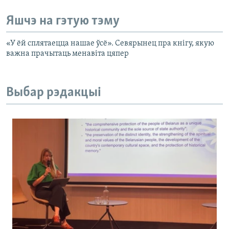
Яшчэ на гэтую тэму
«У ёй сплятаецца нашае ўсё». Севярынец пра кнігу, якую
важна прачытаць менавіта цяпер
Выбар рэдакцыі