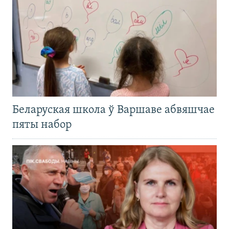
Беларуская школа ў Варшаве абвяшчае
пяты набор