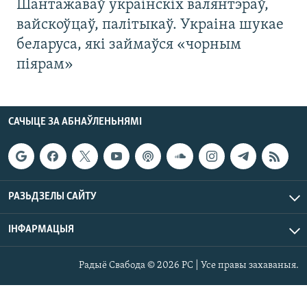
Шантажаваў украінскіх валянтэраў,
вайскоўцаў, палітыкаў. Украіна шукае
беларуса, які займаўся «чорным
піярам»
САЧЫЦЕ ЗА АБНАЎЛЕНЬНЯМІ
РАЗЬДЗЕЛЫ САЙТУ
ІНФАРМАЦЫЯ
Радыё Свабода © 2026 РС | Усе правы захаваныя.