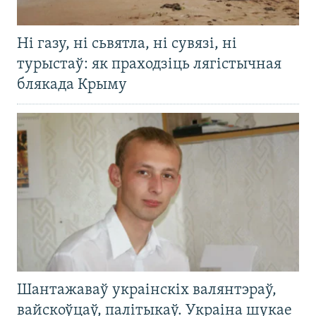
Ні газу, ні сьвятла, ні сувязі, ні
турыстаў: як праходзіць лягістычная
блякада Крыму
Шантажаваў украінскіх валянтэраў,
вайскоўцаў, палітыкаў. Украіна шукае