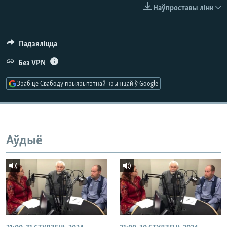
КУЛЬТУРА
МОВА
Наўпроставы лінк
КАЛЯНДАР
НА ХВАЛЯХ СВАБОДЫ
Падзяліцца
Без VPN
Зрабіце Свабоду прыярытэтнай крыніцай ў Google
Аўдыё