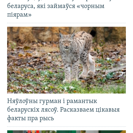
беларуса, які займаўся «чорным
піярам»
Няўлоўны гурман і рамантык
беларускіх лясоў. Расказваем цікавыя
факты пра рысь