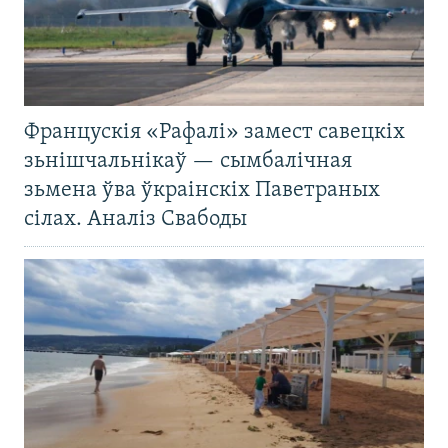
Францускія «Рафалі» замест савецкіх
зьнішчальнікаў — сымбалічная
зьмена ўва ўкраінскіх Паветраных
сілах. Аналіз Свабоды