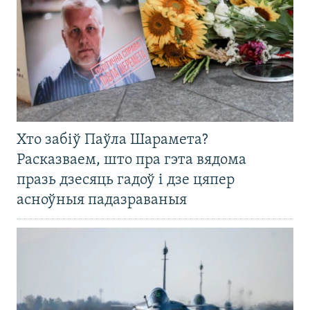
Хто забіў Паўла Шарамета?
Расказваем, што пра гэта вядома
празь дзесяць гадоў і дзе цяпер
асноўныя падазраваныя