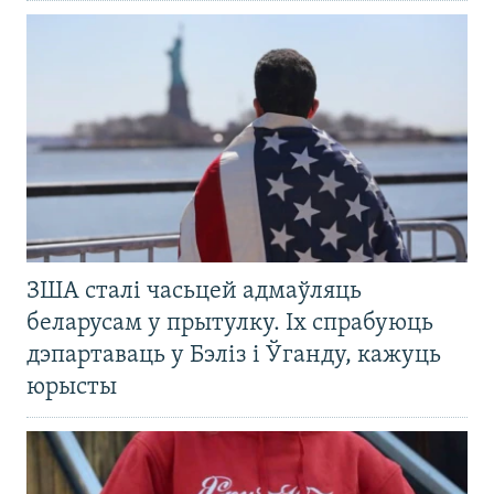
ЗША сталі часьцей адмаўляць
беларусам у прытулку. Іх спрабуюць
дэпартаваць у Бэліз і Ўганду, кажуць
юрысты