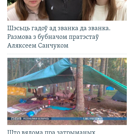
Шэсьць гадоў ад званка да званка.
Размова з бубначом пратэстаў
Аляксеем Санчуком
Што вядома пра затрыманых