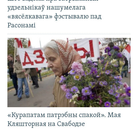
удзельнікаў нашумелага
«вясёлкавага» фэстывалю пад
Расонамі
«Курапатам патрэбны спакой». Мая
Кляшторная на Свабодзе