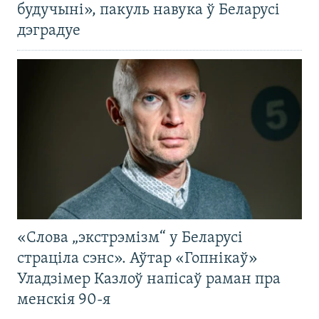
будучыні», пакуль навука ў Беларусі
дэградуе
«Слова „экстрэмізм“ у Беларусі
страціла сэнс». Аўтар «Гопнікаў»
Уладзімер Казлоў напісаў раман пра
менскія 90-я