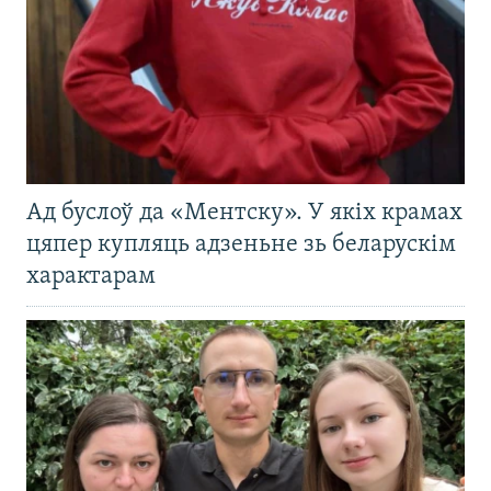
Ад буслоў да «Ментску». У якіх крамах
цяпер купляць адзеньне зь беларускім
характарам