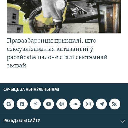
Праваабаронцы прызналі, што
сэксуалізаваныя катаваньні ў
расейскім палоне сталі сыстэмнай
зьявай
САЧЫЦЕ ЗА АБНАЎЛЕНЬНЯМІ
РАЗЬДЗЕЛЫ САЙТУ