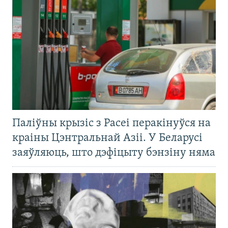
Паліўны крызіс з Расеі перакінуўся на
краіны Цэнтральнай Азіі. У Беларусі
заяўляюць, што дэфіцыту бэнзіну няма