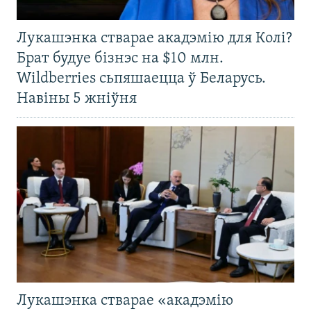
Лукашэнка стварае акадэмію для Колі?
Брат будуе бізнэс на $10 млн.
Wildberries сьпяшаецца ў Беларусь.
Навіны 5 жніўня
Лукашэнка стварае «акадэмію