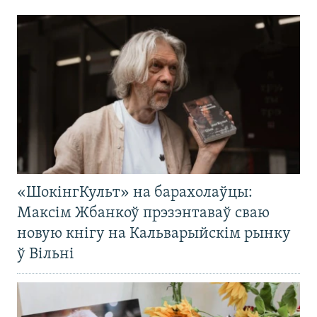
«ШокінгКульт» на барахолаўцы:
Максім Жбанкоў прэзэнтаваў сваю
новую кнігу на Кальварыйскім рынку
ў Вільні