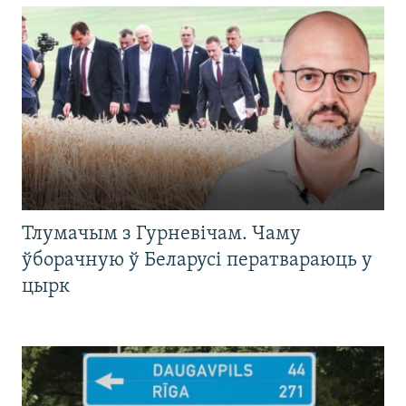
Тлумачым з Гурневічам. Чаму
ўборачную ў Беларусі ператвараюць у
цырк