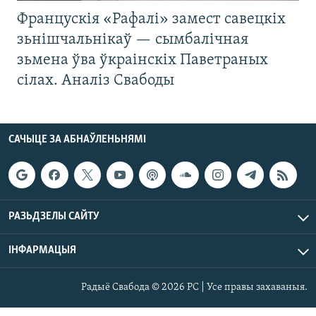
Францускія «Рафалі» замест савецкіх
зьнішчальнікаў — сымбалічная
зьмена ўва ўкраінскіх Паветраных
сілах. Аналіз Свабоды
САЧЫЦЕ ЗА АБНАЎЛЕНЬНЯМІ
РАЗЬДЗЕЛЫ САЙТУ
ІНФАРМАЦЫЯ
Радыё Свабода © 2026 РС | Усе правы захаваныя.