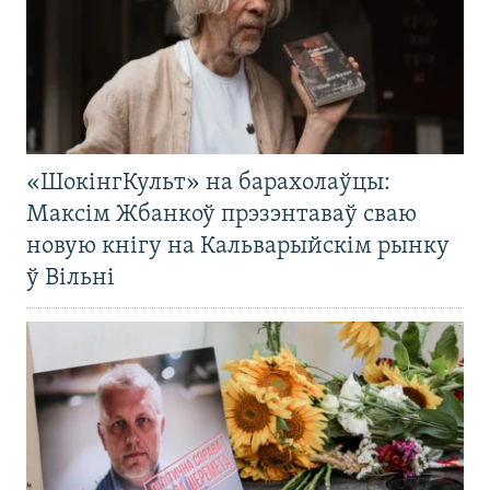
«ШокінгКульт» на барахолаўцы:
Максім Жбанкоў прэзэнтаваў сваю
новую кнігу на Кальварыйскім рынку
ў Вільні