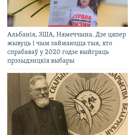
Альбанія, ЗША, Нямеччына. Дзе цяпер
жывуць і чым займаюцца тыя, хто
спрабаваў у 2020 годзе выйграць
прэзыдэнцкія выбары