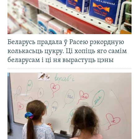
Беларусь прадала ў Расею рэкордную
колькасьць цукру. Ці хопіць яго самім
беларусам і ці ня вырастуць цэны