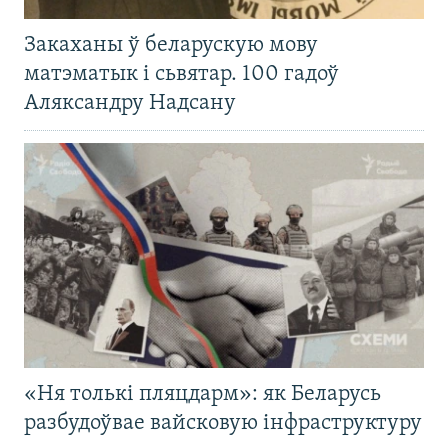
Закаханы ў беларускую мову
матэматык і сьвятар. 100 гадоў
Аляксандру Надсану
«Ня толькі пляцдарм»: як Беларусь
разбудоўвае вайсковую інфраструктуру