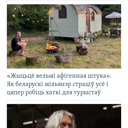
«Жыцьцё вельмі афігенная штука».
Як беларускі мільянэр страціў усё і
цяпер робіць хаткі для турыстаў