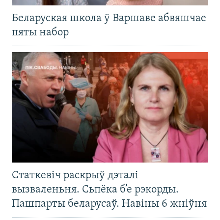
Беларуская школа ў Варшаве абвяшчае
пяты набор
Статкевіч раскрыў дэталі
вызваленьня. Сьпёка б’е рэкорды.
Пашпарты беларусаў. Навіны 6 жніўня