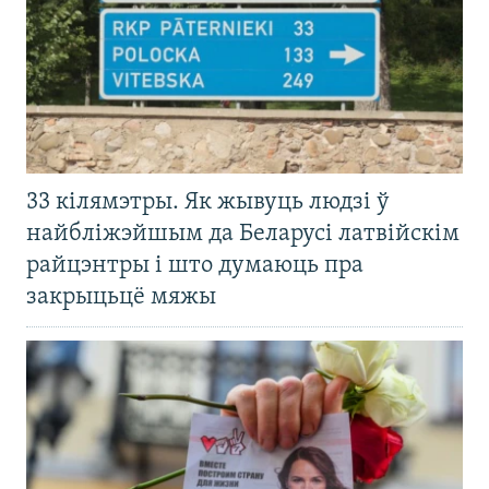
33 кілямэтры. Як жывуць людзі ў
найбліжэйшым да Беларусі латвійскім
райцэнтры і што думаюць пра
закрыцьцё мяжы