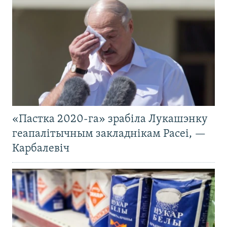
«Пастка 2020-га» зрабіла Лукашэнку
геапалітычным закладнікам Расеі, —
Карбалевіч