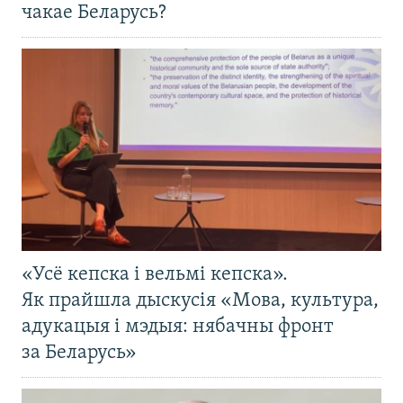
чакае Беларусь?
«Усё кепска і вельмі кепска».
Як прайшла дыскусія «Мова, культура,
адукацыя і мэдыя: нябачны фронт
за Беларусь»