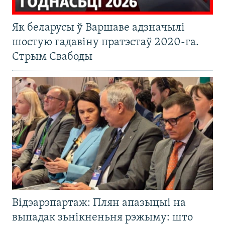
Як беларусы ў Варшаве адзначылі
шостую гадавіну пратэстаў 2020-га.
Стрым Свабоды
Відэарэпартаж: Плян апазыцыі на
выпадак зьнікненьня рэжыму: што