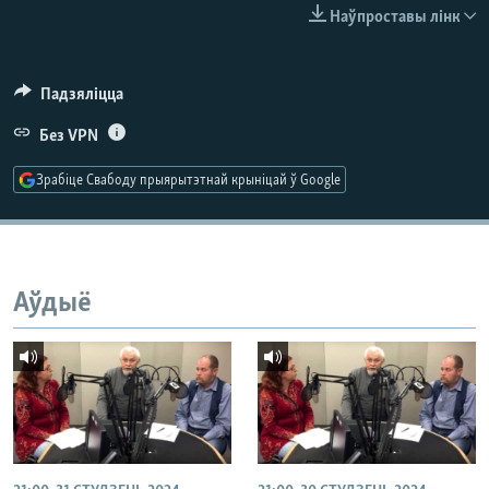
КУЛЬТУРА
МОВА
Наўпроставы лінк
КАЛЯНДАР
НА ХВАЛЯХ СВАБОДЫ
Падзяліцца
Без VPN
Зрабіце Свабоду прыярытэтнай крыніцай ў Google
Аўдыё