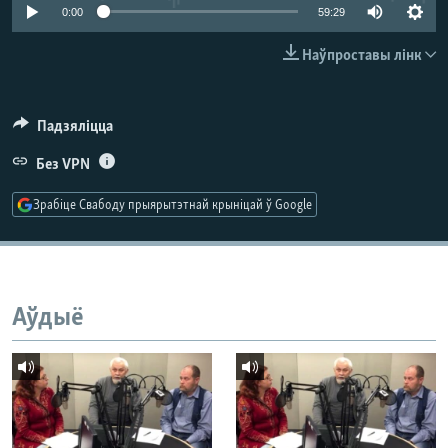
КУЛЬТУРА
МОВА
0:00
59:29
КАЛЯНДАР
НА ХВАЛЯХ СВАБОДЫ
Наўпроставы лінк
Падзяліцца
Без VPN
Зрабіце Свабоду прыярытэтнай крыніцай ў Google
Аўдыё