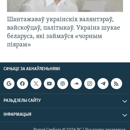
Шантажаваў украінскіх валянтэраў,
вайскоўцаў, палітыкаў. Украіна шукае
беларуса, які займаўся «чорным
піярам»
САЧЫЦЕ ЗА АБНАЎЛЕНЬНЯМІ
РАЗЬДЗЕЛЫ САЙТУ
ІНФАРМАЦЫЯ
Радыё Свабода © 2026 РС | Усе правы захаваныя.