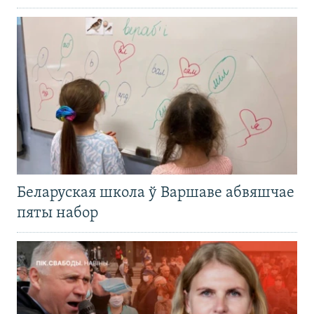
Беларуская школа ў Варшаве абвяшчае
пяты набор