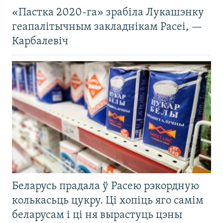
«Пастка 2020-га» зрабіла Лукашэнку
геапалітычным закладнікам Расеі, —
Карбалевіч
Беларусь прадала ў Расею рэкордную
колькасьць цукру. Ці хопіць яго самім
беларусам і ці ня вырастуць цэны