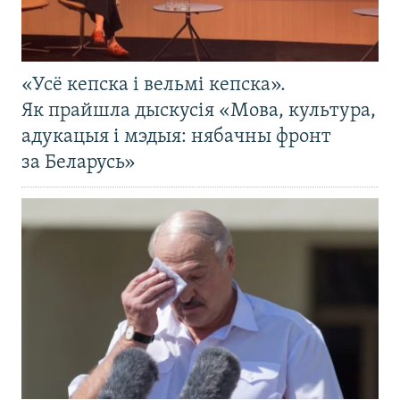
«Усё кепска і вельмі кепска».
Як прайшла дыскусія «Мова, культура,
адукацыя і мэдыя: нябачны фронт
за Беларусь»