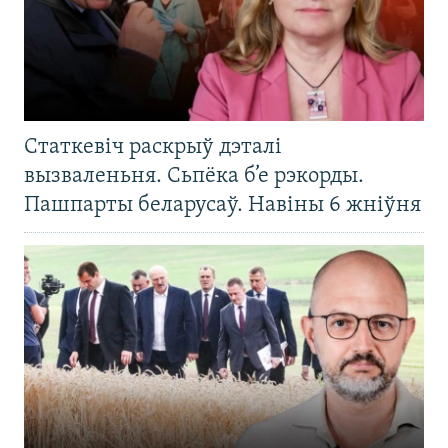
Статкевіч раскрыў дэталі
вызваленьня. Сьпёка б’е рэкорды.
Пашпарты беларусаў. Навіны 6 жніўня