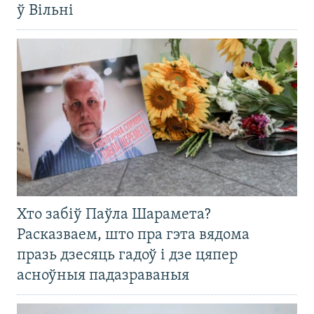
ў Вільні
Хто забіў Паўла Шарамета?
Расказваем, што пра гэта вядома
празь дзесяць гадоў і дзе цяпер
асноўныя падазраваныя