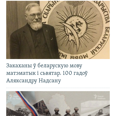
Закаханы ў беларускую мову
матэматык і сьвятар. 100 гадоў
Аляксандру Надсану