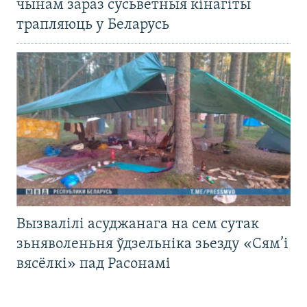
чынам зараз сусьветныя кінагіты
трапляюць у Беларусь
Вызвалілі асуджанага на сем сутак
зьняволеньня ўдзельніка зьезду «Сям’і
вясёлкі» пад Расонамі