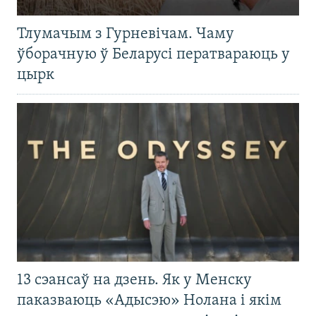
Тлумачым з Гурневічам. Чаму
ўборачную ў Беларусі ператвараюць у
цырк
13 сэансаў на дзень. Як у Менску
паказваюць «Адысэю» Нолана і якім