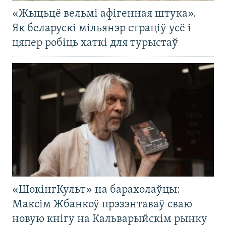
«Жыцьцё вельмі афігенная штука».
Як беларускі мільянэр страціў усё і
цяпер робіць хаткі для турыстаў
«ШокінгКульт» на барахолаўцы:
Максім Жбанкоў прэзэнтаваў сваю
новую кнігу на Кальварыйскім рынку