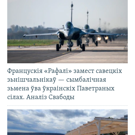
Францускія «Рафалі» замест савецкіх
зьнішчальнікаў — сымбалічная
зьмена ўва ўкраінскіх Паветраных
сілах. Аналіз Свабоды