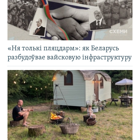
«Ня толькі пляцдарм»: як Беларусь
разбудоўвае вайсковую інфраструктуру