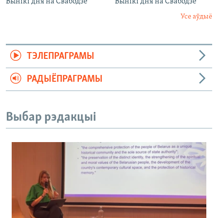
Вынікі дня на Свабодзе
Вынікі дня на Свабодзе
Усе аўдыё
ТЭЛЕПРАГРАМЫ
РАДЫЁПРАГРАМЫ
Выбар рэдакцыі