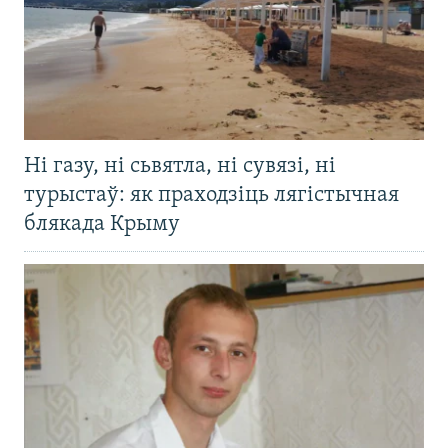
Ні газу, ні сьвятла, ні сувязі, ні
турыстаў: як праходзіць лягістычная
блякада Крыму