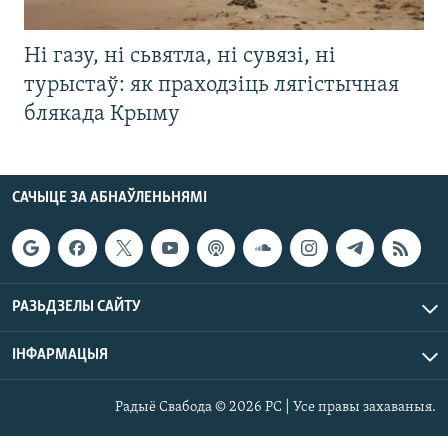
Ні газу, ні сьвятла, ні сувязі, ні
турыстаў: як праходзіць лягістычная
блякада Крыму
САЧЫЦЕ ЗА АБНАЎЛЕНЬНЯМІ
РАЗЬДЗЕЛЫ САЙТУ
ІНФАРМАЦЫЯ
Радыё Свабода © 2026 РС | Усе правы захаваныя.