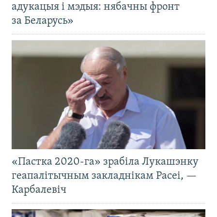
адукацыя і мэдыя: нябачны фронт
за Беларусь»
«Пастка 2020-га» зрабіла Лукашэнку
геапалітычным закладнікам Расеі, —
Карбалевіч