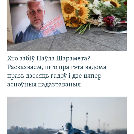
Хто забіў Паўла Шарамета?
Расказваем, што пра гэта вядома
празь дзесяць гадоў і дзе цяпер
асноўныя падазраваныя