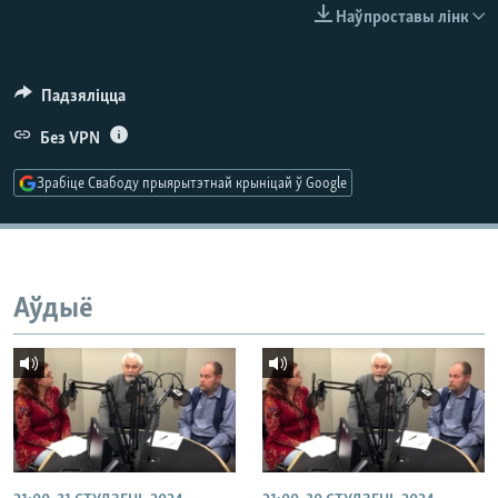
КУЛЬТУРА
МОВА
Наўпроставы лінк
КАЛЯНДАР
НА ХВАЛЯХ СВАБОДЫ
Падзяліцца
Без VPN
Зрабіце Свабоду прыярытэтнай крыніцай ў Google
Аўдыё