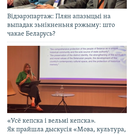
Відэарэпартаж: Плян апазыцыі на
выпадак зьнікненьня рэжыму: што
чакае Беларусь?
«Усё кепска і вельмі кепска».
Як прайшла дыскусія «Мова, культура,