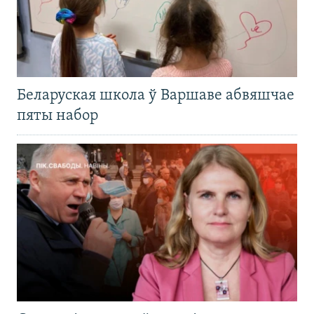
Беларуская школа ў Варшаве абвяшчае
пяты набор