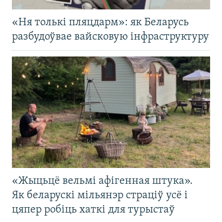
«Ня толькі пляцдарм»: як Беларусь
разбудоўвае вайсковую інфраструктуру
«Жыцьцё вельмі афігенная штука».
Як беларускі мільянэр страціў усё і
цяпер робіць хаткі для турыстаў