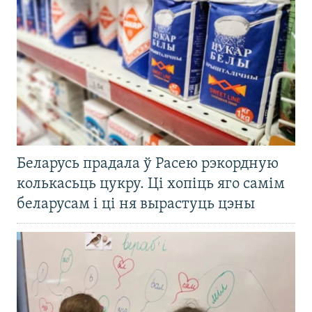
Беларусь прадала ў Расею рэкордную
колькасьць цукру. Ці хопіць яго самім
беларусам і ці ня вырастуць цэны