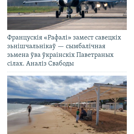
Францускія «Рафалі» замест савецкіх
зьнішчальнікаў — сымбалічная
зьмена ўва ўкраінскіх Паветраных
сілах. Аналіз Свабоды