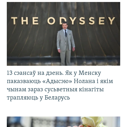
13 сэансаў на дзень. Як у Менску
паказваюць «Адысэю» Нолана і якім
чынам зараз сусьветныя кінагіты
трапляюць у Беларусь