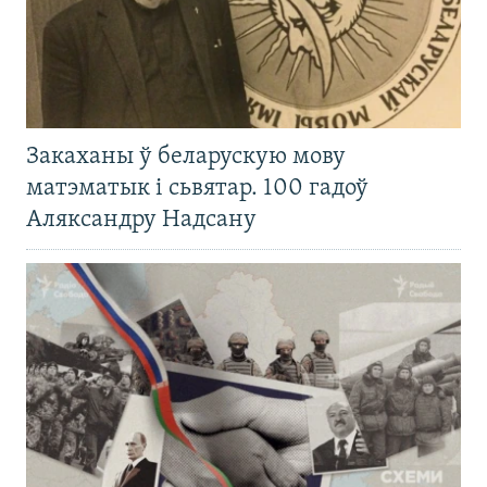
Закаханы ў беларускую мову
матэматык і сьвятар. 100 гадоў
Аляксандру Надсану