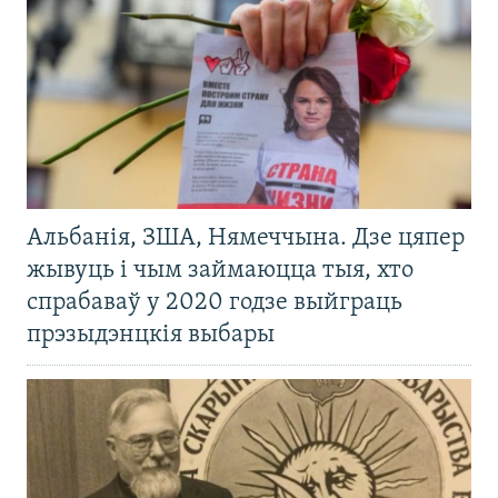
Альбанія, ЗША, Нямеччына. Дзе цяпер
жывуць і чым займаюцца тыя, хто
спрабаваў у 2020 годзе выйграць
прэзыдэнцкія выбары