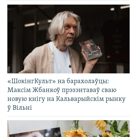
«ШокінгКульт» на барахолаўцы:
Максім Жбанкоў прэзэнтаваў сваю
новую кнігу на Кальварыйскім рынку
ў Вільні