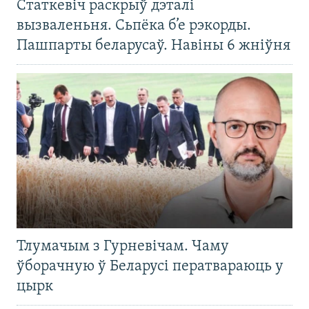
Статкевіч раскрыў дэталі
вызваленьня. Сьпёка б’е рэкорды.
Пашпарты беларусаў. Навіны 6 жніўня
Тлумачым з Гурневічам. Чаму
ўборачную ў Беларусі ператвараюць у
цырк