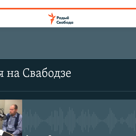
я на Свабодзе
No media source currently avail