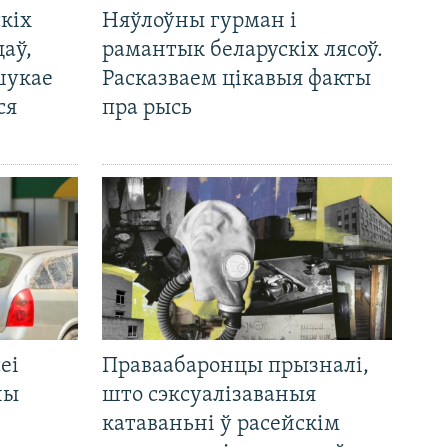
кіх
Няўлоўны гурман і
цаў,
рамантык беларускіх лясоў.
шукае
Расказваем цікавыя факты
ся
пра рысь
еі
Праваабаронцы прызналі,
ны
што сэксуалізаваныя
катаваньні ў расейскім