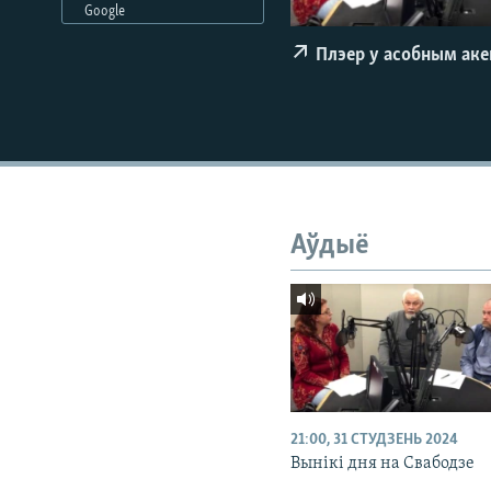
Google
КАЛЯНДАР
НА ХВАЛЯХ СВАБОДЫ
Плэер у асобным ак
Аўдыё
21:00, 31 СТУДЗЕНЬ 2024
Вынікі дня на Свабодзе