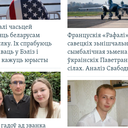
алі часьцей
яць беларусам
Францускія «Рафалі»
лку. Іх спрабуюць
савецкіх зьнішчаль
ваць у Бэліз і
сымбалічная зьмена
, кажуць юрысты
ўкраінскіх Паветра
сілах. Аналіз Свабо
гадоў ад званка