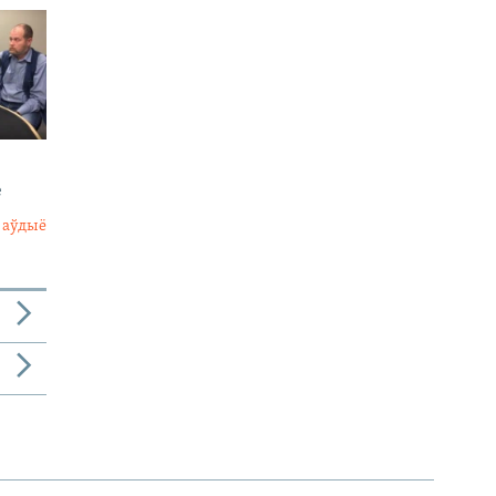
е
 аўдыё