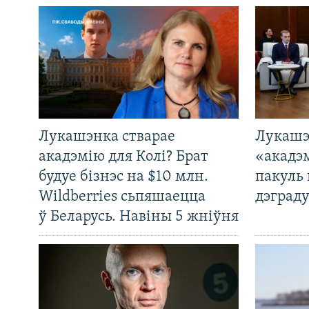
Лукашэнка стварае
Лукашэ
акадэмію для Колі? Брат
«акадэ
будуе бізнэс на $10 млн.
пакуль 
Wildberries сьпяшаецца
дэграду
ў Беларусь. Навіны 5 жніўня