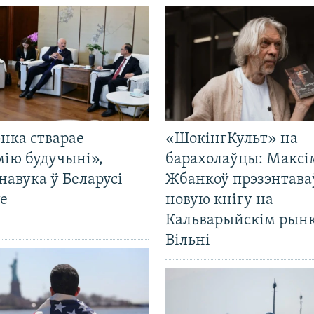
нка стварае
«ШокінгКульт» на
мію будучыні»,
барахолаўцы: Максі
навука ў Беларусі
Жбанкоў прэзэнтава
е
новую кнігу на
Кальварыйскім рынк
Вільні