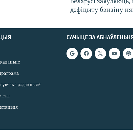
Беларусі заяўляюць,
дэфіцыту бэнзіну н
АЦЫЯ
САЧЫЦЕ ЗА АБНАЎЛЕНЬН
якаваньне
праграма
 сувязь з рэдакцыяй
акты
ыстаньня