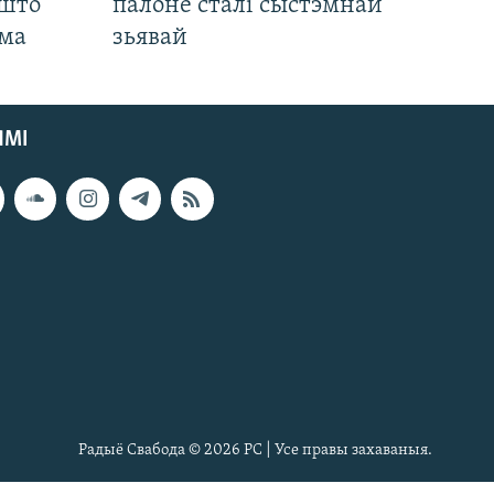
 што
палоне сталі сыстэмнай
яма
зьявай
ЯМІ
Радыё Свабода © 2026 РС | Усе правы захаваныя.