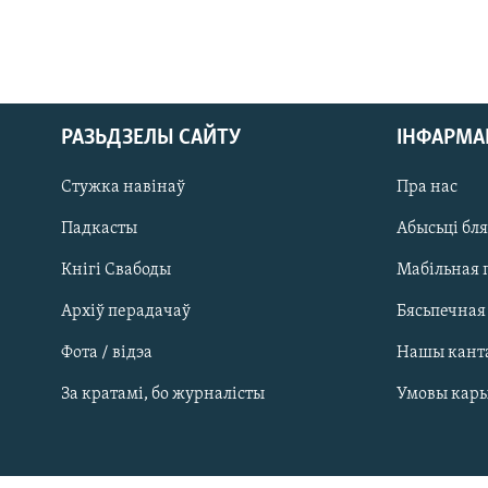
РАЗЬДЗЕЛЫ САЙТУ
ІНФАРМ
Стужка навінаў
Пра нас
Падкасты
Абысьці бл
Кнігі Свабоды
Мабільная 
Архіў перадачаў
Бясьпечная
Фота / відэа
Нашы кант
САЧЫЦЕ ЗА АБНАЎЛЕНЬНЯМІ
За кратамі, бо журналісты
Умовы кар