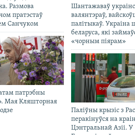
ка. Размова
Шантажаваў украінс
чом пратэстаў
валянтэраў, вайскоў
ем Санчуком
палітыкаў. Украіна 
беларуса, які займаў
«чорным піярам»
атам патрэбны
». Мая Кляшторная
одзе
Паліўны крызіс з Рас
перакінуўся на краі
Цэнтральнай Азіі. У