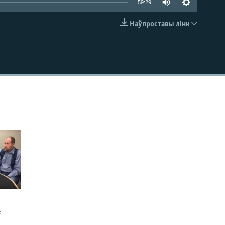
59:29
Наўпроставы лінк
EMBED
е