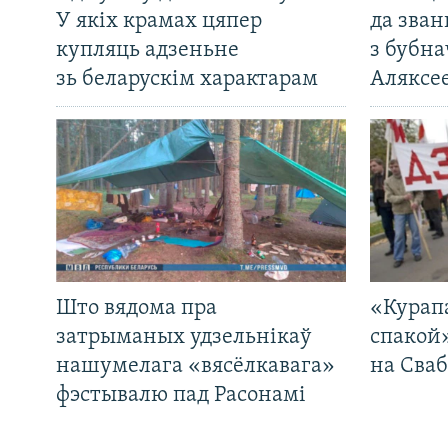
У якіх крамах цяпер
да зван
купляць адзеньне
з бубна
зь беларускім характарам
Аляксе
Што вядома пра
«Курап
затрыманых удзельнікаў
спакой
нашумелага «вясёлкавага»
на Сваб
фэстывалю пад Расонамі