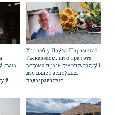
Хто забіў Паўла Шарамета?
м
Расказваем, што пра гэта
ў сваю
вядома празь дзесяць гадоў і
дзе цяпер асноўныя
у ў
падазраваныя