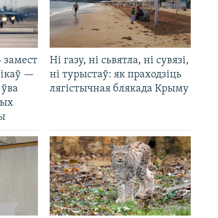
 замест
Ні газу, ні сьвятла, ні сувязі,
нікаў —
ні турыстаў: як праходзіць
 ўва
лягістычная блякада Крыму
ных
ды