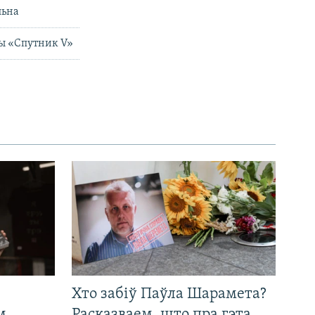
льна
ны «Спутник V»
Хто забіў Паўла Шарамета?
м
Расказваем, што пра гэта