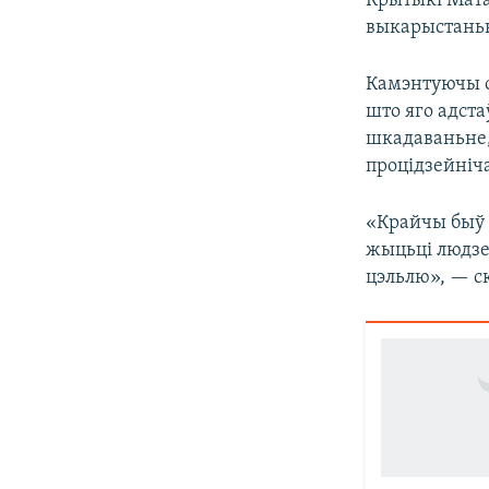
Крытыкі Матав
выкарыстаньн
Камэнтуючы с
што яго адста
шкадаваньне, 
процідзейніч
«Крайчы быў п
жыцьці людзей
цэльлю», — ск