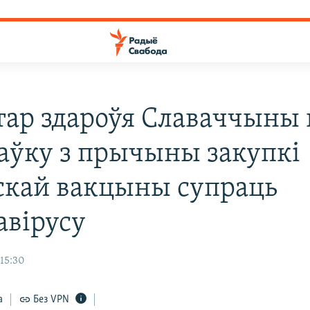
тар здароўя Славаччыны 
таўку з прычыны закупкі
скай вакцыны супраць
авірусу
 15:30
а
Без VPN