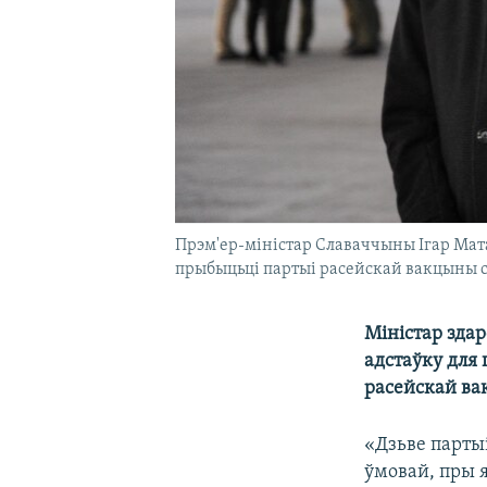
Прэм'ер-міністар Славаччыны Ігар Мата
прыбыцьці партыі расейскай вакцыны су
Міністар зда
адстаўку для
расейскай ва
«Дзьве партыі
ўмовай, пры я