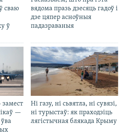
ў сваю
вядома празь дзесяць гадоў і
дзе цяпер асноўныя
у ў
падазраваныя
 замест
Ні газу, ні сьвятла, ні сувязі,
нікаў —
ні турыстаў: як праходзіць
 ўва
лягістычная блякада Крыму
ных