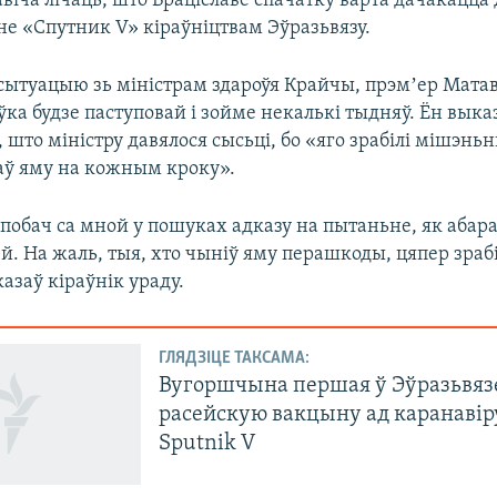
іча лічаць, што Браціславе спачатку варта дачакацца 
е «Спутник V» кіраўніцтвам Эўразьвязу.
ытуацыю зь міністрам здароўя Крайчы, прэмʼер Матаві
ўка будзе паступовай і зойме некалькі тыдняў. Ён выка
што міністру давялося сысьці, бо «яго зрабілі мішэньн
аў яму на кожным кроку».
обач са мной у пошуках адказу на пытаньне, як абаран
. На жаль, тыя, хто чыніў яму перашкоды, цяпер зрабі
азаў кіраўнік ураду.
ГЛЯДЗІЦЕ ТАКСАМА:
Вугоршчына першая ў Эўразьвязе
расейскую вакцыну ад каранавір
Sputnik V