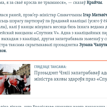
а, я за сваё крэсла не трымаюся», — сказаў
Крайчы
.
лася раней, прэм’ер-міністар Славаччыны
Ігар Матаві
ьць шэрагу партнэраў па ўрадавай кааліцыі (усяго ў 
лы), калі ў канцы мінулага месяца бязь іхнага ведама 
сейскай вакцыны «Спутник V». Адна з кааліцыйных п
ыхадам з кааліцыі, другая запатрабавала зьменаў у с
стра таксама скрытыкавалі прэзыдэнтка
Зузана Чапут
чок
.
ГЛЯДЗІЦЕ ТАКСАМА:
Прэзыдэнт Чэхіі запатрабаваў ад
міністра аховы здароўя праз «Сп