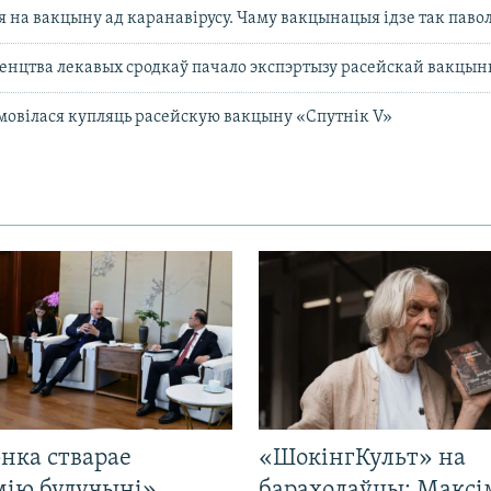
ся на вакцыну ад каранавірусу. Чаму вакцынацыя ідзе так паво
енцтва лекавых сродкаў пачало экспэртызу расейскай вакцы
овілася купляць расейскую вакцыну «Спутнік V»
нка стварае
«ШокінгКульт» на
мію будучыні»,
барахолаўцы: Максі