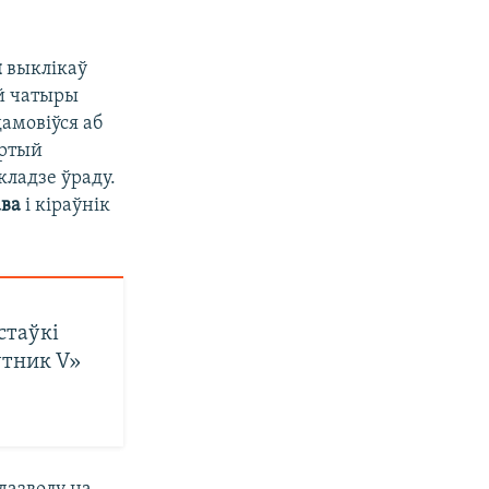
ч
выклікаў
ёй чатыры
дамовіўся аб
артый
кладзе ўраду.
ава
і кіраўнік
стаўкі
утник V»