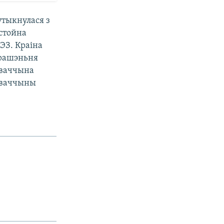
утыкнулася з
астойна
ЭЗ. Краіна
 рашэньня
аваччына
лаваччыны