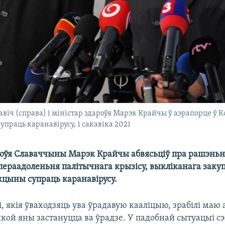
віч (справа) і міністар здароўя Марэк Крайчы ў аэрапорце 
праць каранавірусу, 1 сакавіка 2021
роўя Славаччыны Марэк Крайчы абвясьціў пра рашэньн
 пераадоленьня палітычнага крызісу, выкліканага заку
кцыны супраць каранавірусу.
, якія ўваходзяць ува ўрадавую кааліцыю, зрабілі маю 
кой яны застануцца ва ўрадзе. У падобнай сытуацыі с