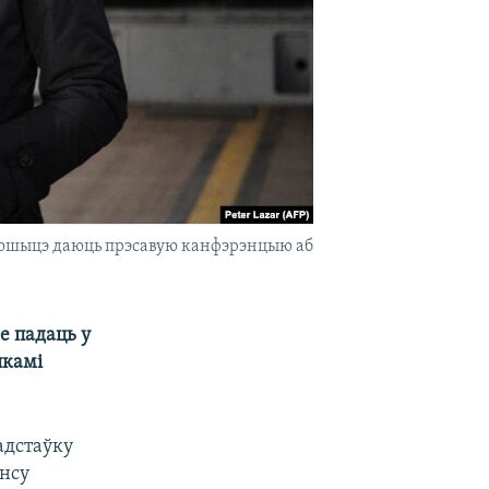
ў Кошыцэ даюць прэсавую канфэрэнцыю аб
е падаць у
пкамі
адстаўку
энсу