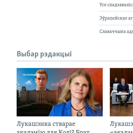
Усе спадзявалі
Эўрапейскае аг
Славаччына адм
Выбар рэдакцыі
Лукашэнка стварае
Лукашэ
акадэмію для Колі? Брат
«акадэ