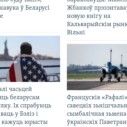
навука ў Беларусі
Жбанкоў прэзэнтава
е
новую кнігу на
Кальварыйскім рынк
Вільні
алі часьцей
яць беларусам
Францускія «Рафалі»
лку. Іх спрабуюць
савецкіх зьнішчаль
ваць у Бэліз і
сымбалічная зьмена
, кажуць юрысты
ўкраінскіх Паветра