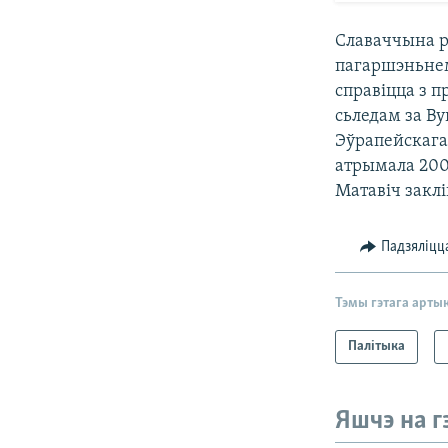
Славаччына р
пагаршэньнем
справіцца з п
сьледам за В
Эўрапейскага
атрымала 200
Матавіч закл
Падзяліцц
Тэмы гэтага арты
Палітыка
Яшчэ на г