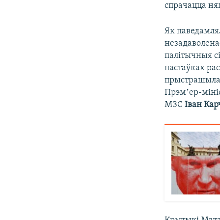
спрачацца ням
Як паведамля
незадаволенас
палітычныя сі
пастаўках ра
прыстрашыла в
Прэмʼер-міні
МЗС
Іван Кар