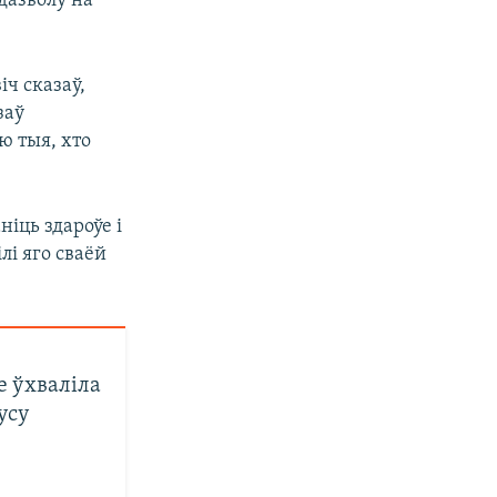
дазволу на
ч сказаў,
заў
ю тыя, хто
іць здароўе і
лі яго сваёй
 ўхваліла
усу