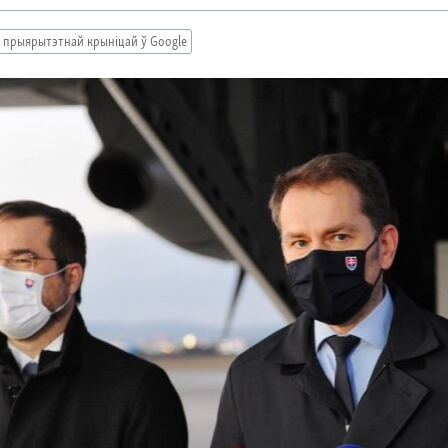
 прыярытэтнай крыніцай ў Google