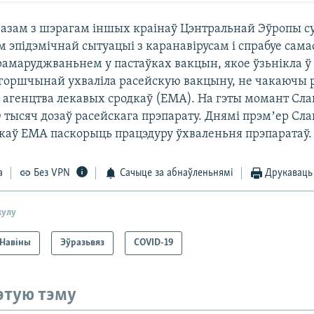
азам з шэрагам іншых краінаў Цэнтральнай Эўропы с
 эпідэмічнай сытуацыі з каранавірусам і спрабуе сам
рамаруджваньнем у пастаўках вакцын, якое ўзьнікла ў 
угоршчынай ухваліла расейскую вакцыну, не чакаючы
 агенцтва лекавых сродкаў (EMA). На гэты момант Сл
 тысяч дозаў расейскага прэпарату. Днямі прэмʼер С
ікаў EMA паскорыць працэдуру ўхваленьня прэпаратаў.
а
Без VPN
Сачыце за абнаўленьнямі
Друкаваць
кулу
Навіны
Эўразьвяз
COVID-19
этую тэму