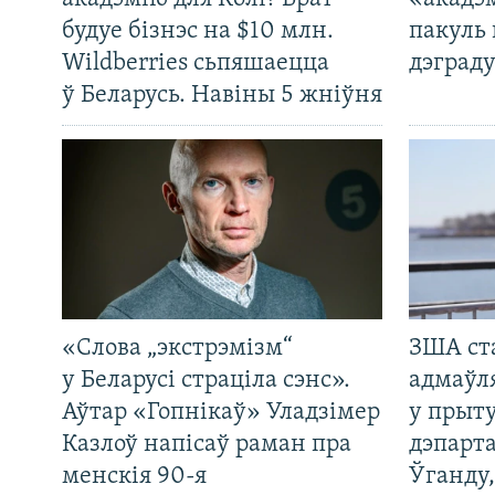
будуе бізнэс на $10 млн.
пакуль 
Wildberries сьпяшаецца
дэграду
ў Беларусь. Навіны 5 жніўня
«Слова „экстрэмізм“
ЗША ст
у Беларусі страціла сэнс».
адмаўл
Аўтар «Гопнікаў» Уладзімер
у прыту
Казлоў напісаў раман пра
дэпарта
менскія 90-я
Ўганду