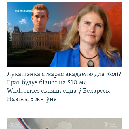
Лукашэнка стварае акадэмію для Колі?
Брат будуе бізнэс на $10 млн.
Wildberries сьпяшаецца ў Беларусь.
Навіны 5 жніўня