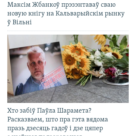
Максім Жбанкоў прэзэнтаваў сваю
новую кнігу на Кальварыйскім рынку
ў Вільні
Хто забіў Паўла Шарамета?
Расказваем, што пра гэта вядома
празь дзесяць гадоў і дзе цяпер