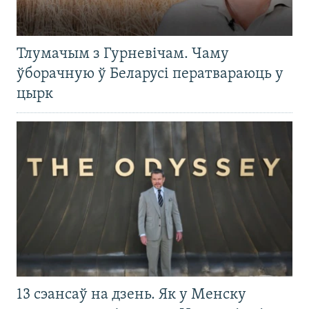
Тлумачым з Гурневічам. Чаму
ўборачную ў Беларусі ператвараюць у
цырк
13 сэансаў на дзень. Як у Менску