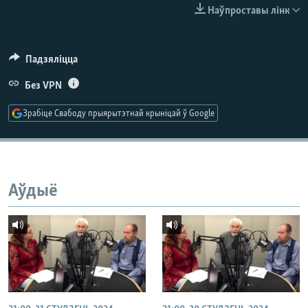
КУЛЬТУРА
МОВА
Наўпроставы лінк
КАЛЯНДАР
НА ХВАЛЯХ СВАБОДЫ
Падзяліцца
Без VPN
Зрабіце Свабоду прыярытэтнай крыніцай ў Google
Аўдыё