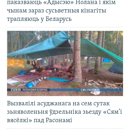
паказваюць «Адысэю» Нолана і якім
чынам зараз сусьветныя кінагіты
трапляюць у Беларусь
Вызвалілі асуджанага на сем сутак
зьняволеньня ўдзельніка зьезду «Сям’і
вясёлкі» пад Расонамі