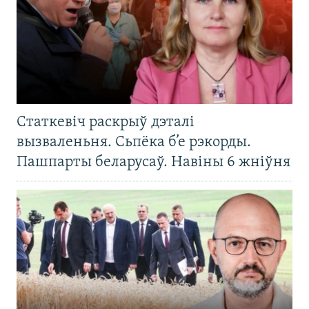
Статкевіч раскрыў дэталі
вызваленьня. Сьпёка б’е рэкорды.
Пашпарты беларусаў. Навіны 6 жніўня