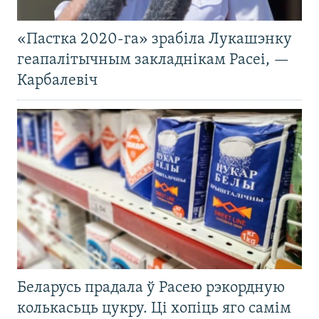
«Пастка 2020-га» зрабіла Лукашэнку
геапалітычным закладнікам Расеі, —
Карбалевіч
Беларусь прадала ў Расею рэкордную
колькасьць цукру. Ці хопіць яго самім