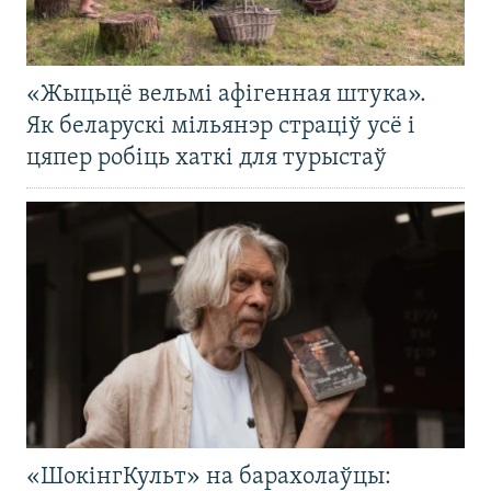
«Жыцьцё вельмі афігенная штука».
Як беларускі мільянэр страціў усё і
цяпер робіць хаткі для турыстаў
«ШокінгКульт» на барахолаўцы: