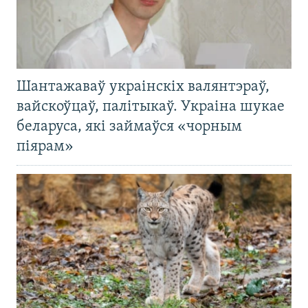
Шантажаваў украінскіх валянтэраў,
вайскоўцаў, палітыкаў. Украіна шукае
беларуса, які займаўся «чорным
піярам»