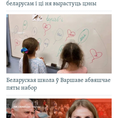
беларусам і ці ня вырастуць цэны
Беларуская школа ў Варшаве абвяшчае
пяты набор