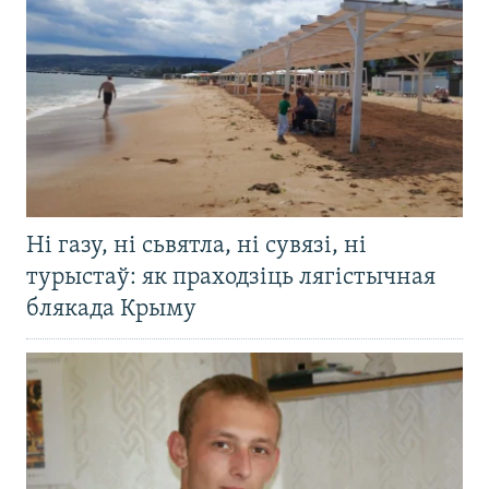
Ні газу, ні сьвятла, ні сувязі, ні
турыстаў: як праходзіць лягістычная
блякада Крыму