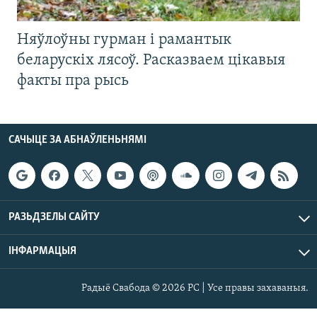
Няўлоўны гурман і рамантык
беларускіх лясоў. Расказваем цікавыя
факты пра рысь
САЧЫЦЕ ЗА АБНАЎЛЕНЬНЯМІ
РАЗЬДЗЕЛЫ САЙТУ
ІНФАРМАЦЫЯ
Радыё Свабода © 2026 РС | Усе правы захаваныя.