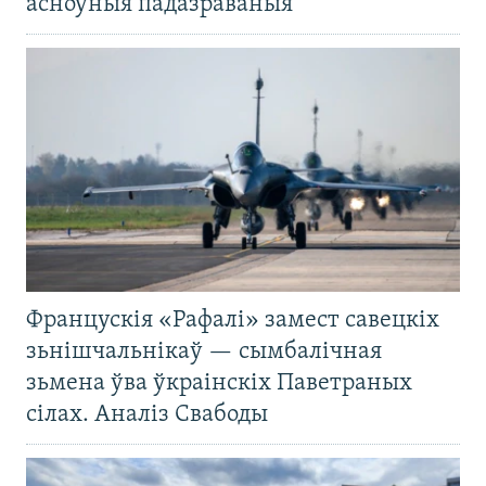
асноўныя падазраваныя
Францускія «Рафалі» замест савецкіх
зьнішчальнікаў — сымбалічная
зьмена ўва ўкраінскіх Паветраных
сілах. Аналіз Свабоды