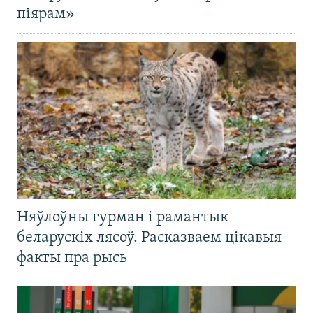
піярам»
Няўлоўны гурман і рамантык
беларускіх лясоў. Расказваем цікавыя
факты пра рысь