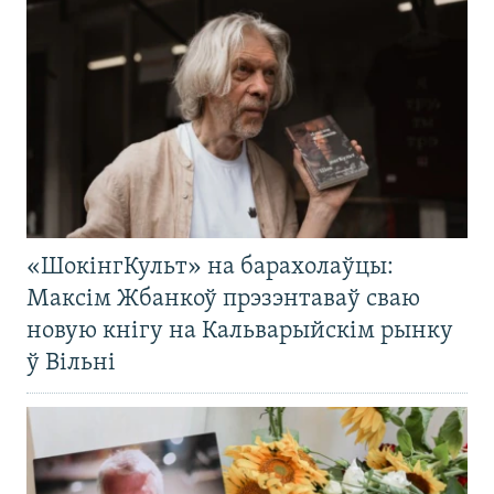
«ШокінгКульт» на барахолаўцы:
Максім Жбанкоў прэзэнтаваў сваю
новую кнігу на Кальварыйскім рынку
ў Вільні