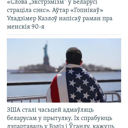
«Слова „экстрэмізм“ у Беларусі
страціла сэнс». Аўтар «Гопнікаў»
Уладзімер Казлоў напісаў раман пра
менскія 90-я
ЗША сталі часьцей адмаўляць
беларусам у прытулку. Іх спрабуюць
дэпартаваць у Бэліз і Ўганду, кажуць