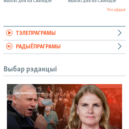
Вынікі дня на Свабодзе
Вынікі дня на Свабодзе
Усе аўдыё
ТЭЛЕПРАГРАМЫ
РАДЫЁПРАГРАМЫ
Выбар рэдакцыі