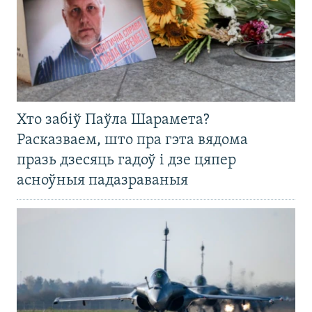
Хто забіў Паўла Шарамета?
Расказваем, што пра гэта вядома
празь дзесяць гадоў і дзе цяпер
асноўныя падазраваныя