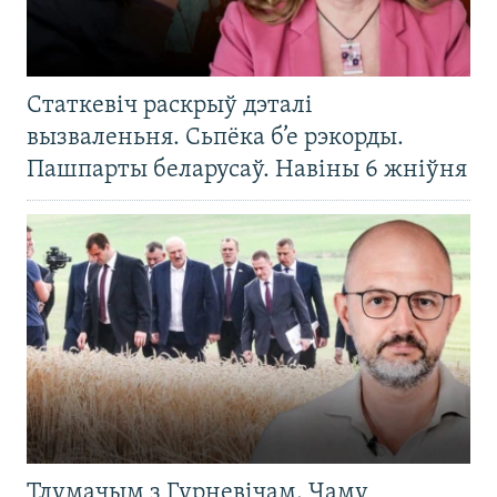
Статкевіч раскрыў дэталі
вызваленьня. Сьпёка б’е рэкорды.
Пашпарты беларусаў. Навіны 6 жніўня
Тлумачым з Гурневічам. Чаму