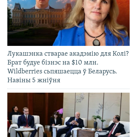
Лукашэнка стварае акадэмію для Колі?
Брат будуе бізнэс на $10 млн.
Wildberries сьпяшаецца ў Беларусь.
Навіны 5 жніўня