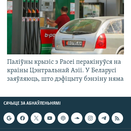
Паліўны крызіс з Расеі перакінуўся на
краіны Цэнтральнай Азіі. У Беларусі
заяўляюць, што дэфіцыту бэнзіну няма
САЧЫЦЕ ЗА АБНАЎЛЕНЬНЯМІ