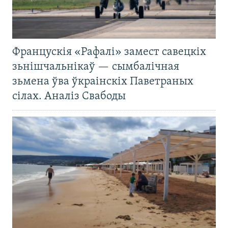
Францускія «Рафалі» замест савецкіх
зьнішчальнікаў — сымбалічная
зьмена ўва ўкраінскіх Паветраных
сілах. Аналіз Свабоды