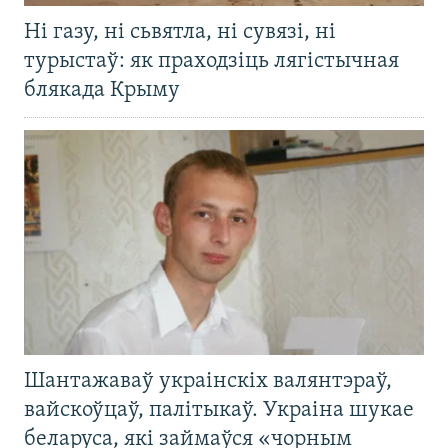
Ні газу, ні сьвятла, ні сувязі, ні
турыстаў: як праходзіць лягістычная
блякада Крыму
Шантажаваў украінскіх валянтэраў,
вайскоўцаў, палітыкаў. Украіна шукае
беларуса, які займаўся «чорным