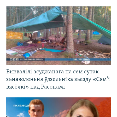
Вызвалілі асуджанага на сем сутак
зьняволеньня ўдзельніка зьезду «Сям’і
вясёлкі» пад Расонамі