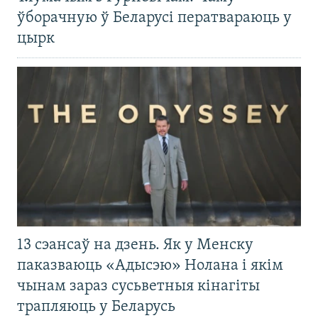
ўборачную ў Беларусі ператвараюць у
цырк
13 сэансаў на дзень. Як у Менску
паказваюць «Адысэю» Нолана і якім
чынам зараз сусьветныя кінагіты
трапляюць у Беларусь