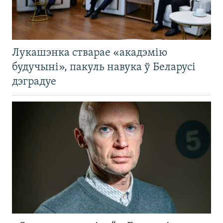
Лукашэнка стварае «акадэмію
будучыні», пакуль навука ў Беларусі
дэградуе