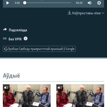
КУЛЬТУРА
МОВА
0:00
59:29
КАЛЯНДАР
НА ХВАЛЯХ СВАБОДЫ
Наўпроставы лінк
Падзяліцца
Без VPN
Зрабіце Свабоду прыярытэтнай крыніцай ў Google
Аўдыё