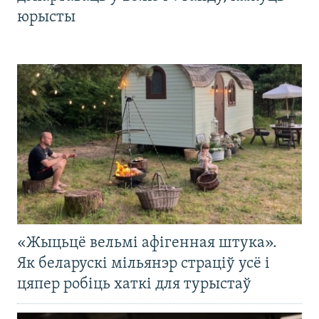
юрысты
«Жыцьцё вельмі афігенная штука».
Як беларускі мільянэр страціў усё і
цяпер робіць хаткі для турыстаў