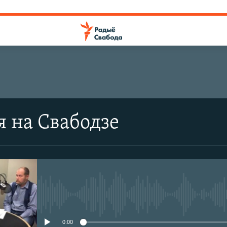
я на Свабодзе
No media source currently avail
0:00