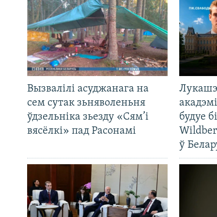
Вызвалілі асуджанага на
Лукашэ
сем сутак зьняволеньня
акадэмі
ўдзельніка зьезду «Сям’і
будуе б
вясёлкі» пад Расонамі
Wildber
ў Белар