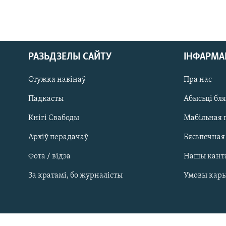
РАЗЬДЗЕЛЫ САЙТУ
ІНФАРМ
Стужка навінаў
Пра нас
Падкасты
Абысьці бл
Кнігі Свабоды
Мабільная 
Архіў перадачаў
Бясьпечная
Фота / відэа
Нашы кант
САЧЫЦЕ ЗА АБНАЎЛЕНЬНЯМІ
За кратамі, бо журналісты
Умовы кар