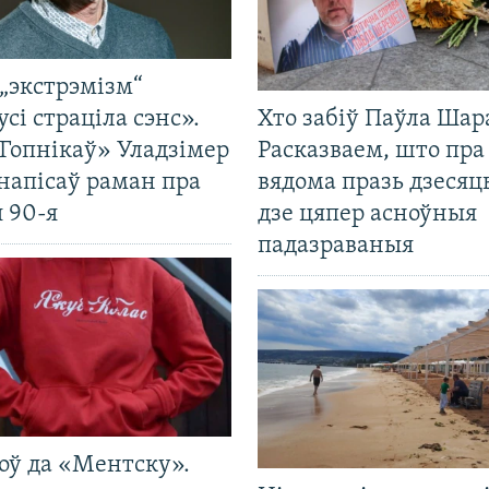
„экстрэмізм“
усі страціла сэнс».
Хто забіў Паўла Шар
Гопнікаў» Уладзімер
Расказваем, што пра
напісаў раман пра
вядома празь дзесяць
 90-я
дзе цяпер асноўныя
падазраваныя
оў да «Ментску».