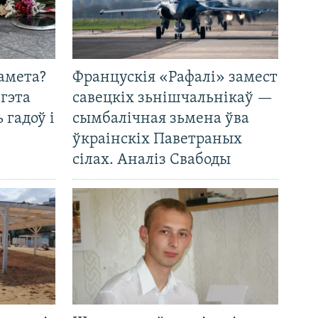
амета?
Францускія «Рафалі» замест
 гэта
савецкіх зьнішчальнікаў —
 гадоў і
сымбалічная зьмена ўва
ўкраінскіх Паветраных
сілах. Аналіз Свабоды