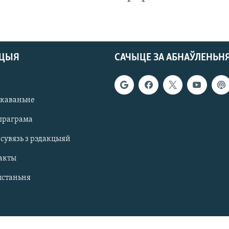
АЦЫЯ
САЧЫЦЕ ЗА АБНАЎЛЕНЬН
якаваньне
праграма
 сувязь з рэдакцыяй
акты
ыстаньня