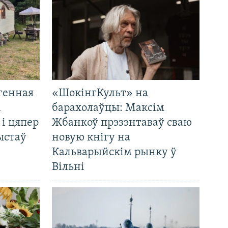
генная
«ШокінгКульт» на
і
барахолаўцы: Максім
 і цяпер
Жбанкоў прэзэнтаваў сваю
ыстаў
новую кнігу на
Кальварыйскім рынку ў
Вільні