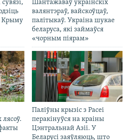
і сувязі,
Шантажаваў украінскіх
одзіць
валянтэраў, вайскоўцаў,
а Крыму
палітыкаў. Украіна шукае
беларуса, які займаўся
«чорным піярам»
Паліўны крызіс з Расеі
 лясоў.
перакінуўся на краіны
 факты
Цэнтральнай Азіі. У
Беларусі заяўляюць, што