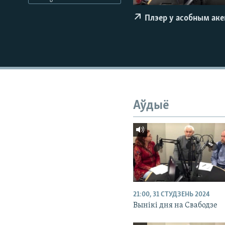
КАЛЯНДАР
НА ХВАЛЯХ СВАБОДЫ
Плэер у асобным ак
Аўдыё
21:00, 31 СТУДЗЕНЬ 2024
Вынікі дня на Свабодзе