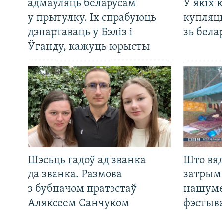
адмаўляць беларусам
У якіх 
у прытулку. Іх спрабуюць
купляц
дэпартаваць у Бэліз і
зь бела
Ўганду, кажуць юрысты
Шэсьць гадоў ад званка
Што вя
да званка. Размова
затрым
з бубначом пратэстаў
нашуме
Аляксеем Санчуком
фэстыв