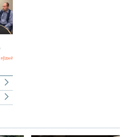
е
 аўдыё