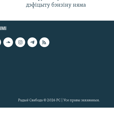
дэфіцыту бэнзіну няма
ЯМІ
Радыё Свабода © 2026 РС | Усе правы захаваныя.