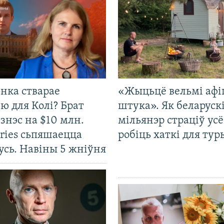
нка стварае
«Жыцьцё вельмі афі
ю для Колі? Брат
штука». Як беларуск
ізнэс на $10 млн.
мільянэр страціў усё
ries сьпяшаецца
робіць хаткі для тур
усь. Навіны 5 жніўня