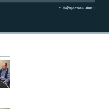
Наўпроставы лінк
EMBED
е