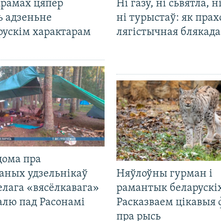
крамах цяпер
Ні газу, ні сьвятла, н
ь адзеньне
ні турыстаў: як прах
рускім характарам
лягістычная блякад
дома пра
аных удзельнікаў
Няўлоўны гурман і
лага «вясёлкавага»
рамантык беларускіх
алю пад Расонамі
Расказваем цікавыя
пра рысь