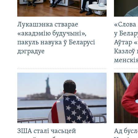
Лукашэнка стварае
«Слова 
«акадэмію будучыні»,
у Белар
пакуль навука ў Беларусі
Аўтар «
дэградуе
Казлоў 
менскія
ЗША сталі часьцей
Ад бусл