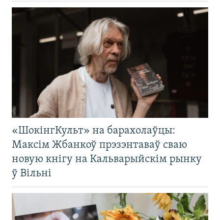
«ШокінгКульт» на барахолаўцы:
Максім Жбанкоў прэзэнтаваў сваю
новую кнігу на Кальварыйскім рынку
ў Вільні