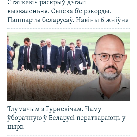
Статкевіч раскрыў дэталі
вызваленьня. Сьпёка б’е рэкорды.
Пашпарты беларусаў. Навіны 6 жніўня
Тлумачым з Гурневічам. Чаму
ўборачную ў Беларусі ператвараюць у
цырк