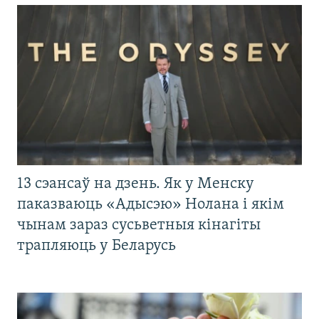
13 сэансаў на дзень. Як у Менску
паказваюць «Адысэю» Нолана і якім
чынам зараз сусьветныя кінагіты
трапляюць у Беларусь