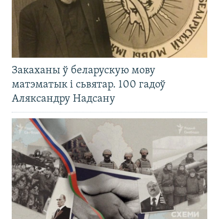
Закаханы ў беларускую мову
матэматык і сьвятар. 100 гадоў
Аляксандру Надсану