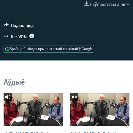
КУЛЬТУРА
МОВА
Наўпроставы лінк
КАЛЯНДАР
НА ХВАЛЯХ СВАБОДЫ
Падзяліцца
Без VPN
Зрабіце Свабоду прыярытэтнай крыніцай ў Google
Аўдыё