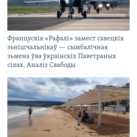
Францускія «Рафалі» замест савецкіх
зьнішчальнікаў — сымбалічная
зьмена ўва ўкраінскіх Паветраных
сілах. Аналіз Свабоды