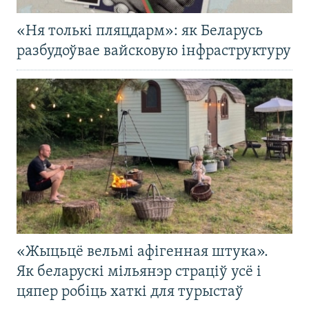
«Ня толькі пляцдарм»: як Беларусь
разбудоўвае вайсковую інфраструктуру
«Жыцьцё вельмі афігенная штука».
Як беларускі мільянэр страціў усё і
цяпер робіць хаткі для турыстаў