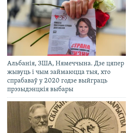
Альбанія, ЗША, Нямеччына. Дзе цяпер
жывуць і чым займаюцца тыя, хто
спрабаваў у 2020 годзе выйграць
прэзыдэнцкія выбары