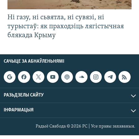
Ні газу, ні сьвятла, ні сувязі, ні
турыстаў: як праходзіць лягістычная
блякада Крыму
САЧЫЦЕ ЗА АБНАЎЛЕНЬНЯМІ
РАЗЬДЗЕЛЫ САЙТУ
ІНФАРМАЦЫЯ
Радыё Свабода © 2026 РС | Усе правы захаваныя.