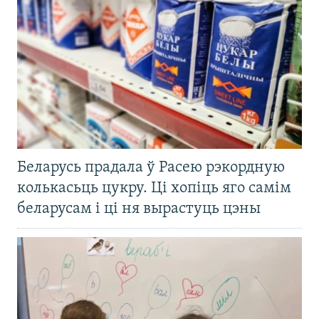
Беларусь прадала ў Расею рэкордную
колькасьць цукру. Ці хопіць яго самім
беларусам і ці ня вырастуць цэны