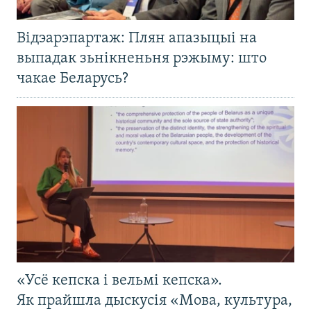
Відэарэпартаж: Плян апазыцыі на
выпадак зьнікненьня рэжыму: што
чакае Беларусь?
«Усё кепска і вельмі кепска».
Як прайшла дыскусія «Мова, культура,