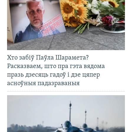
Хто забіў Паўла Шарамета?
Расказваем, што пра гэта вядома
празь дзесяць гадоў і дзе цяпер
асноўныя падазраваныя