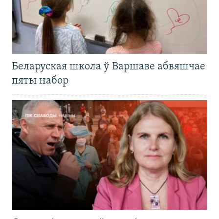
Беларуская школа ў Варшаве абвяшчае
пяты набор