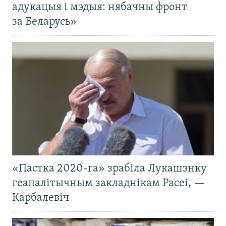
адукацыя і мэдыя: нябачны фронт
за Беларусь»
«Пастка 2020-га» зрабіла Лукашэнку
геапалітычным закладнікам Расеі, —
Карбалевіч