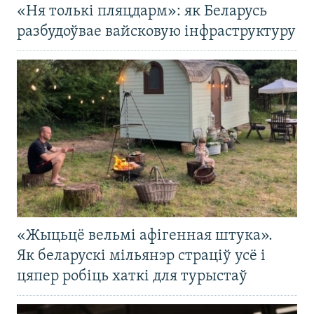
«Ня толькі пляцдарм»: як Беларусь
разбудоўвае вайсковую інфраструктуру
«Жыцьцё вельмі афігенная штука».
Як беларускі мільянэр страціў усё і
цяпер робіць хаткі для турыстаў