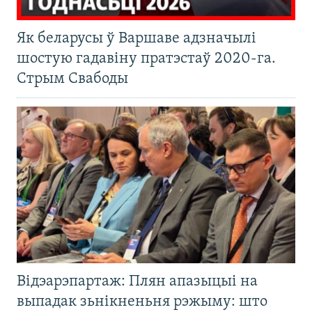
Як беларусы ў Варшаве адзначылі
шостую гадавіну пратэстаў 2020-га.
Стрым Свабоды
Відэарэпартаж: Плян апазыцыі на
выпадак зьнікненьня рэжыму: што