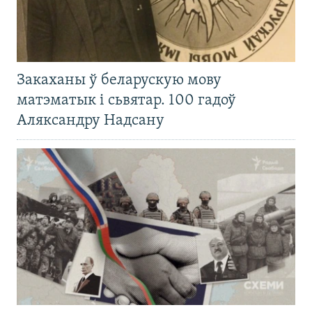
Закаханы ў беларускую мову
матэматык і сьвятар. 100 гадоў
Аляксандру Надсану