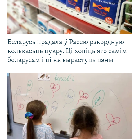
Беларусь прадала ў Расею рэкордную
колькасьць цукру. Ці хопіць яго самім
беларусам і ці ня вырастуць цэны