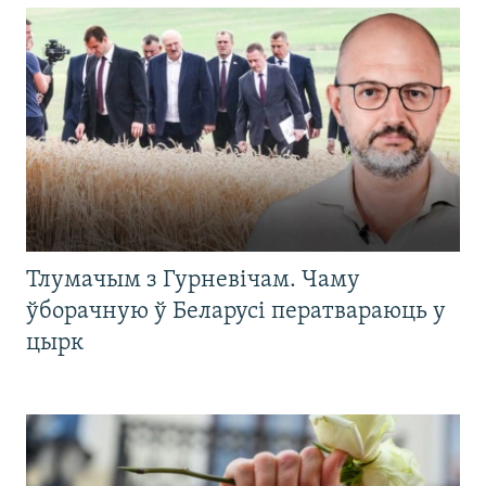
Тлумачым з Гурневічам. Чаму
ўборачную ў Беларусі ператвараюць у
цырк