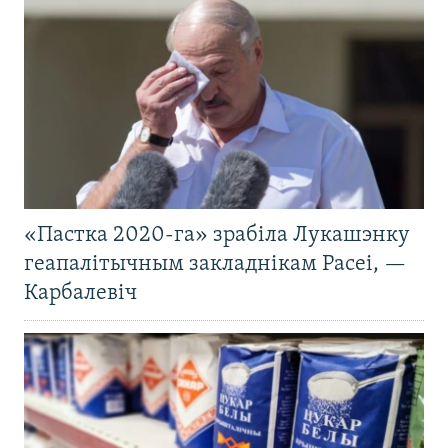
«Пастка 2020-га» зрабіла Лукашэнку
геапалітычным закладнікам Расеі, —
Карбалевіч