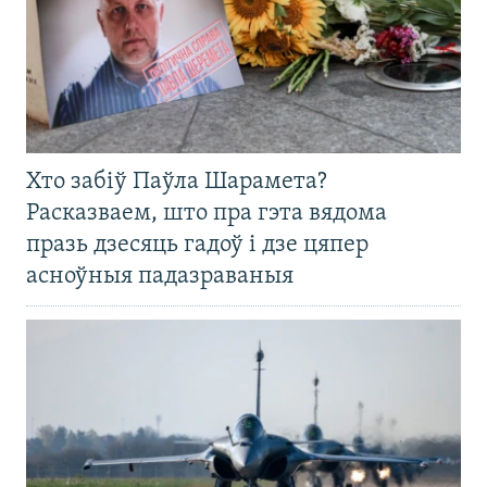
Хто забіў Паўла Шарамета?
Расказваем, што пра гэта вядома
празь дзесяць гадоў і дзе цяпер
асноўныя падазраваныя