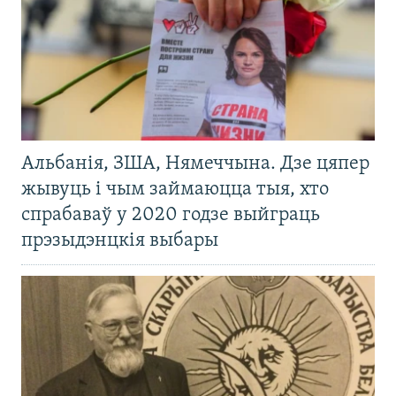
Альбанія, ЗША, Нямеччына. Дзе цяпер
жывуць і чым займаюцца тыя, хто
спрабаваў у 2020 годзе выйграць
прэзыдэнцкія выбары