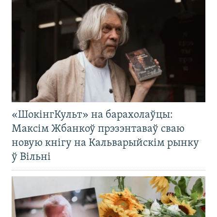
«ШокінгКульт» на барахолаўцы:
Максім Жбанкоў прэзэнтаваў сваю
новую кнігу на Кальварыйскім рынку
ў Вільні