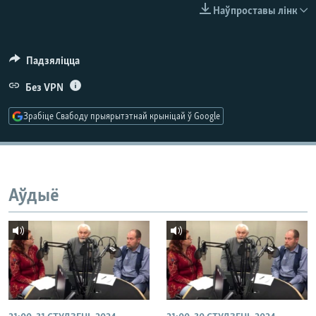
КУЛЬТУРА
МОВА
Наўпроставы лінк
КАЛЯНДАР
НА ХВАЛЯХ СВАБОДЫ
Падзяліцца
Без VPN
Зрабіце Свабоду прыярытэтнай крыніцай ў Google
Аўдыё