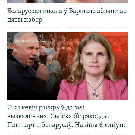
Беларуская школа ў Варшаве абвяшчае
пяты набор
Статкевіч раскрыў дэталі
вызваленьня. Сьпёка б’е рэкорды.
Пашпарты беларусаў. Навіны 6 жніўня