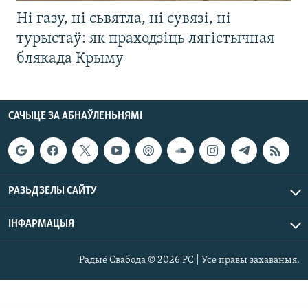
Ні газу, ні сьвятла, ні сувязі, ні
турыстаў: як праходзіць лягістычная
блякада Крыму
САЧЫЦЕ ЗА АБНАЎЛЕНЬНЯМІ
РАЗЬДЗЕЛЫ САЙТУ
ІНФАРМАЦЫЯ
Радыё Свабода © 2026 РС | Усе правы захаваныя.