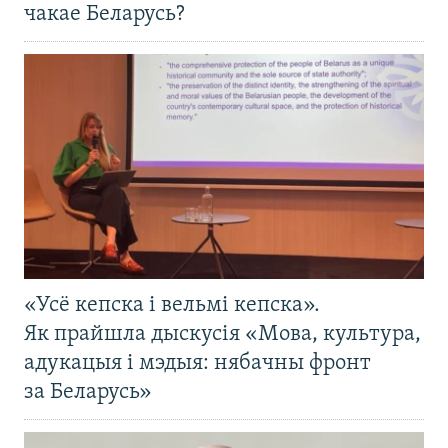
чакае Беларусь?
«Усё кепска і вельмі кепска».
Як прайшла дыскусія «Мова, культура,
адукацыя і мэдыя: нябачны фронт
за Беларусь»