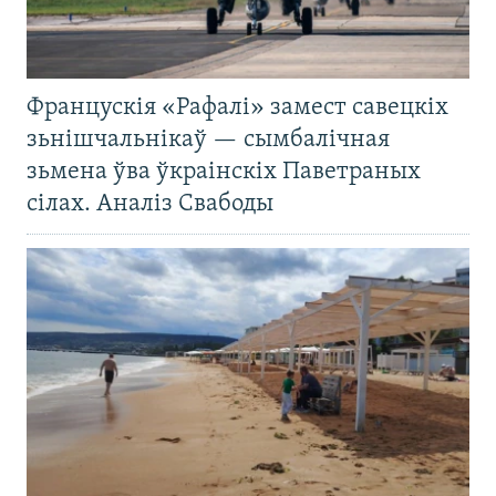
Францускія «Рафалі» замест савецкіх
зьнішчальнікаў — сымбалічная
зьмена ўва ўкраінскіх Паветраных
сілах. Аналіз Свабоды