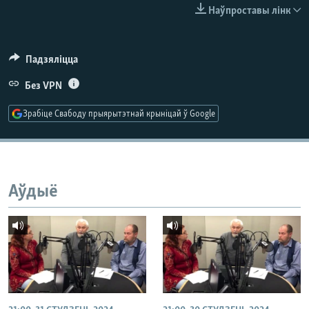
КУЛЬТУРА
МОВА
Наўпроставы лінк
КАЛЯНДАР
НА ХВАЛЯХ СВАБОДЫ
Падзяліцца
Без VPN
Зрабіце Свабоду прыярытэтнай крыніцай ў Google
Аўдыё