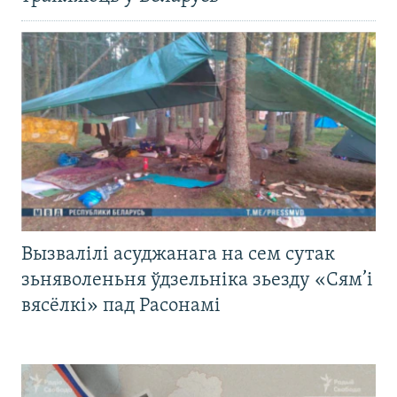
Вызвалілі асуджанага на сем сутак
зьняволеньня ўдзельніка зьезду «Сям’і
вясёлкі» пад Расонамі