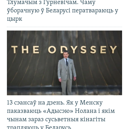
Тлумачым з Гурневічам. Чаму
ўборачную ў Беларусі ператвараюць у
цырк
13 сэансаў на дзень. Як у Менску
паказваюць «Адысэю» Нолана і якім
чынам зараз сусьветныя кінагіты
трапляюць у Беларусь