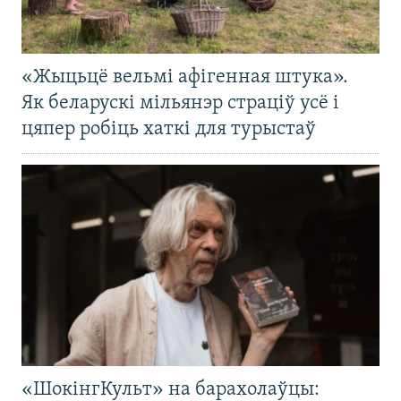
«Жыцьцё вельмі афігенная штука».
Як беларускі мільянэр страціў усё і
цяпер робіць хаткі для турыстаў
«ШокінгКульт» на барахолаўцы: