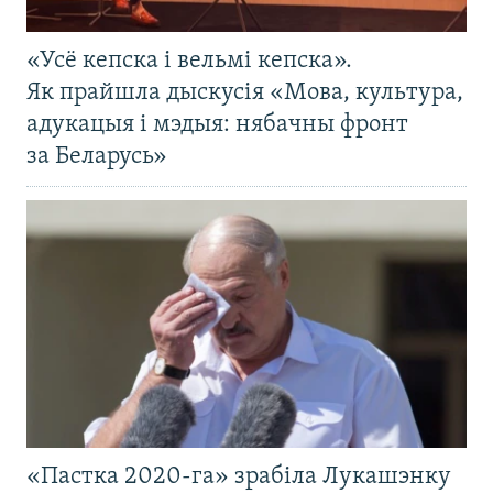
«Усё кепска і вельмі кепска».
Як прайшла дыскусія «Мова, культура,
адукацыя і мэдыя: нябачны фронт
за Беларусь»
«Пастка 2020-га» зрабіла Лукашэнку