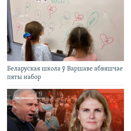
Беларуская школа ў Варшаве абвяшчае
пяты набор