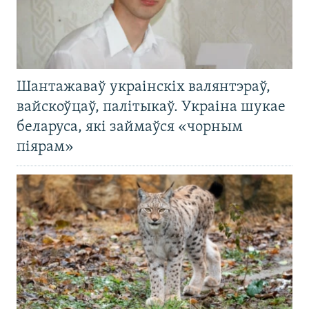
Шантажаваў украінскіх валянтэраў,
вайскоўцаў, палітыкаў. Украіна шукае
беларуса, які займаўся «чорным
піярам»