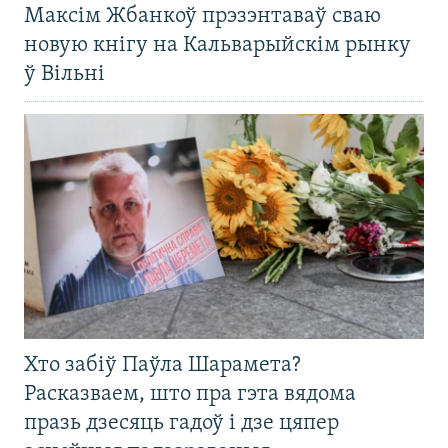
Максім Жбанкоў прэзэнтаваў сваю
новую кнігу на Кальварыйскім рынку
ў Вільні
Хто забіў Паўла Шарамета?
Расказваем, што пра гэта вядома
празь дзесяць гадоў і дзе цяпер