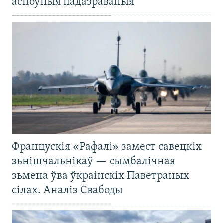
асноўныя падазраваныя
Францускія «Рафалі» замест савецкіх
зьнішчальнікаў — сымбалічная
зьмена ўва ўкраінскіх Паветраных
сілах. Аналіз Свабоды