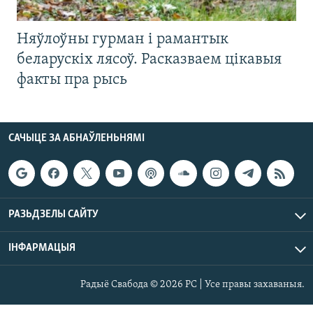
Няўлоўны гурман і рамантык
беларускіх лясоў. Расказваем цікавыя
факты пра рысь
САЧЫЦЕ ЗА АБНАЎЛЕНЬНЯМІ
РАЗЬДЗЕЛЫ САЙТУ
ІНФАРМАЦЫЯ
Радыё Свабода © 2026 РС | Усе правы захаваныя.