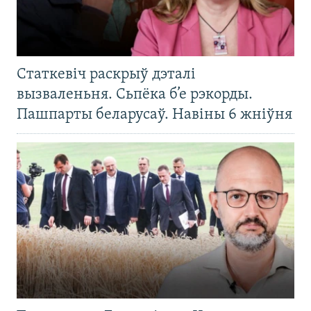
Статкевіч раскрыў дэталі
вызваленьня. Сьпёка б’е рэкорды.
Пашпарты беларусаў. Навіны 6 жніўня