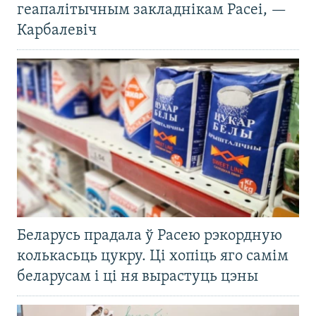
геапалітычным закладнікам Расеі, —
Карбалевіч
Беларусь прадала ў Расею рэкордную
колькасьць цукру. Ці хопіць яго самім
беларусам і ці ня вырастуць цэны