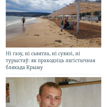
Ні газу, ні сьвятла, ні сувязі, ні
турыстаў: як праходзіць лягістычная
блякада Крыму