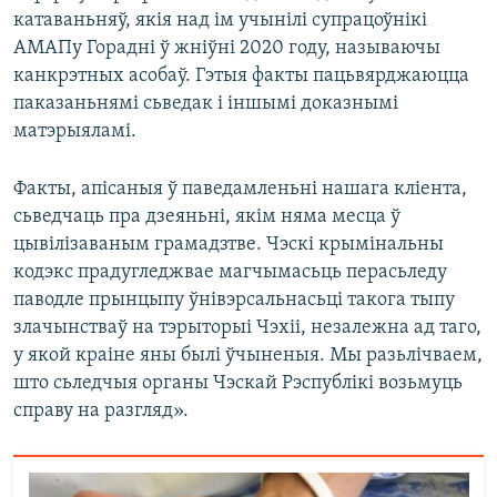
катаваньняў, якія над ім учынілі супрацоўнікі
АМАПу Горадні ў жніўні 2020 году, называючы
канкрэтных асобаў. Гэтыя факты пацьвярджаюцца
паказаньнямі сьведак і іншымі доказнымі
матэрыяламі.
Факты, апісаныя ў паведамленьні нашага кліента,
сьведчаць пра дзеяньні, якім няма месца ў
цывілізаваным грамадзтве. Чэскі крымінальны
кодэкс прадугледжвае магчымасьць перасьледу
паводле прынцыпу ўнівэрсальнасьці такога тыпу
злачынстваў на тэрыторыі Чэхіі, незалежна ад таго,
у якой краіне яны былі ўчыненыя. Мы разьлічваем,
што сьледчыя органы Чэскай Рэспублікі возьмуць
справу на разгляд».