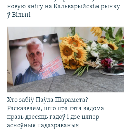
новую кнігу на Кальварыйскім рынку
ў Вільні
Хто забіў Паўла Шарамета?
Расказваем, што пра гэта вядома
празь дзесяць гадоў і дзе цяпер
асноўныя падазраваныя