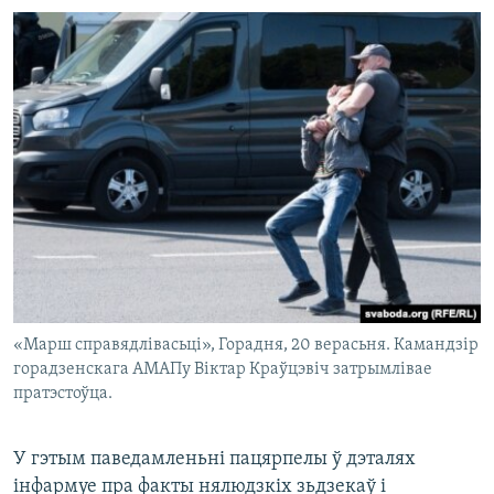
«Марш справядлівасьці», Горадня, 20 верасьня. Камандзір
горадзенскага АМАПу Віктар Краўцэвіч затрымлівае
пратэстоўца.
У гэтым паведамленьні пацярпелы ў дэталях
інфармуе пра факты нялюдзкіх зьдзекаў і