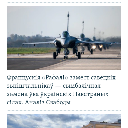
Францускія «Рафалі» замест савецкіх
зьнішчальнікаў — сымбалічная
зьмена ўва ўкраінскіх Паветраных
сілах. Аналіз Свабоды