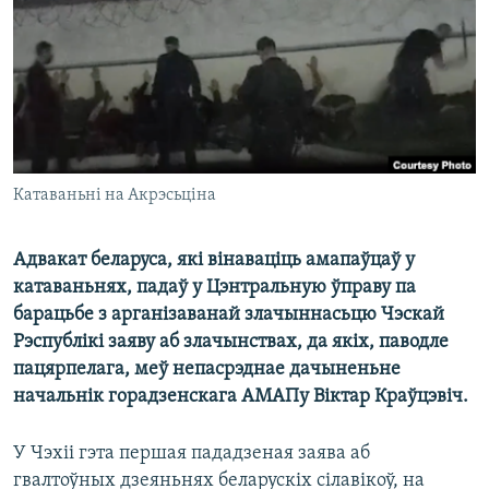
КУЛЬТУРА
МОВА
КАЛЯНДАР
НА ХВАЛЯХ СВАБОДЫ
Катаваньні на Акрэсьціна
Адвакат беларуса, які вінаваціць амапаўцаў у
катаваньнях, падаў у Цэнтральную ўправу па
барацьбе з арганізаванай злачыннасьцю Чэскай
Рэспублікі заяву аб злачынствах, да якіх, паводле
пацярпелага, меў непасрэднае дачыненьне
начальнік горадзенскага АМАПу Віктар Краўцэвіч.
У Чэхіі гэта першая пададзеная заява аб
гвалтоўных дзеяньнях беларускіх сілавікоў, на