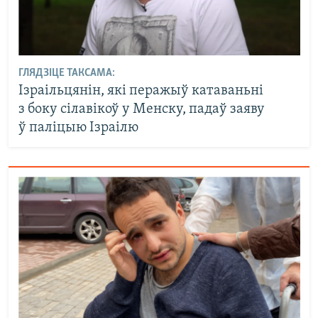
ГЛЯДЗІЦЕ ТАКСАМА:
Ізраільцянін, які перажыў катаваньні
з боку сілавікоў у Менску, падаў заяву
ў паліцыю Ізраілю