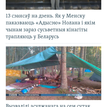
13 сэансаў на дзень. Як у Менску
паказваюць «Адысэю» Нолана і якім
чынам зараз сусьветныя кінагіты
трапляюць у Беларусь
Вызвалілі асуджанага на сем сутак