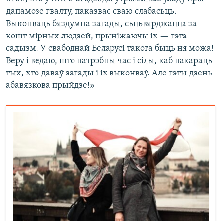
дапамозе гвалту, паказвае сваю слабасьць.
Выконваць бяздумна загады, сьцьвярджацца за
кошт мірных людзей, прыніжаючы іх — гэта
садызм. У свабоднай Беларусі такога быць ня можа!
Веру і ведаю, што патрэбны час і сілы, каб пакараць
тых, хто даваў загады і іх выконваў. Але гэты дзень
абавязкова прыйдзе!»