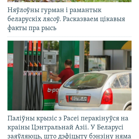
Няўлоўны гурман і рамантык
беларускіх лясоў. Расказваем цікавыя
факты пра рысь
Паліўны крызіс з Расеі перакінуўся на
краіны Цэнтральнай Азіі. У Беларусі
заяўляюць, што дэфіцыту бэнзіну няма