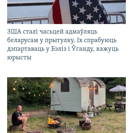
ЗША сталі часьцей адмаўляць
беларусам у прытулку. Іх спрабуюць
дэпартаваць у Бэліз і Ўганду, кажуць
юрысты