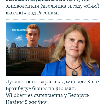
зьняволеньня ўдзельніка зьезду «Сям’і
вясёлкі» пад Расонамі
Лукашэнка стварае акадэмію для Колі?
Брат будуе бізнэс на $10 млн.
Wildberries сьпяшаецца ў Беларусь.
Навіны 5 жніўня