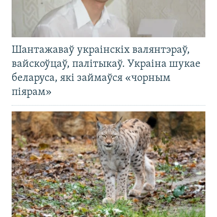
Шантажаваў украінскіх валянтэраў,
вайскоўцаў, палітыкаў. Украіна шукае
беларуса, які займаўся «чорным
піярам»