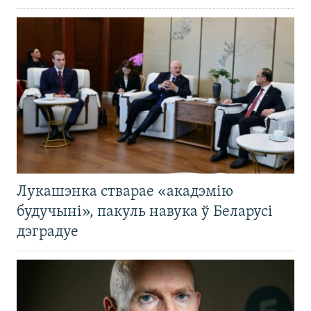
Лукашэнка стварае «акадэмію
будучыні», пакуль навука ў Беларусі
дэградуе