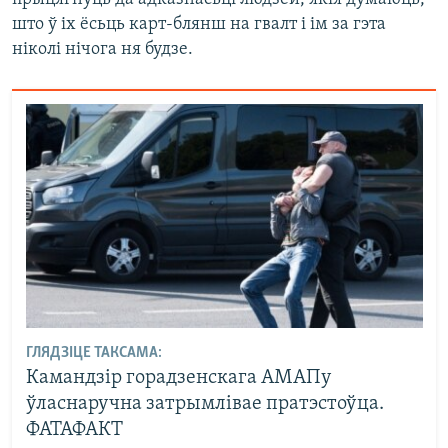
што ў іх ёсьць карт-блянш на гвалт і ім за гэта
ніколі нічога ня будзе.
ГЛЯДЗІЦЕ ТАКСАМА:
Камандзір горадзенскага АМАПу
ўласнаручна затрымлівае пратэстоўца.
ФАТАФАКТ