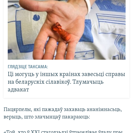
ГЛЯДЗІЦЕ ТАКСАМА:
Ці могуць у іншых краінах завесьці справы
на беларускіх сілавікоў. Тлумачыць
адвакат
Пацярпелы, які пажадаў захаваць ананімнасьць,
верыць, што злачынцаў пакараюць:
«Той, хто ў XXI стагодзьдзі ўтрымлівае ўладу пры