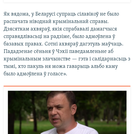
Як вядома, у Беларусі супраць сілавікоў не было
распачата ніводнай крымінальнай справы.
Дзясяткам ахвяраў, якія спрабавалі дамагчыся
справядлівасьці на радзіме, было адмоўлена ў
базавых правах. Сотні ахвяраў дагэтуль маўчаць.
Пададзенае сёньня ў Чэхіі паведамленьне аб
крымінальным злачынстве — гэта і салідарнасьць з
тымі, хто пакуль ня можа гаварыць альбо каму
было адмоўлена ў голасе».