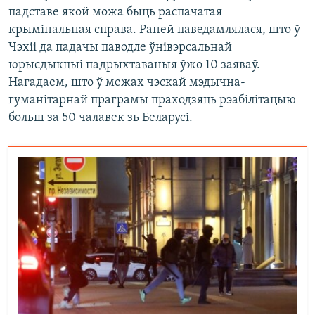
падставе якой можа быць распачатая
крымінальная справа. Раней паведамлялася, што ў
Чэхіі да падачы паводле ўнівэрсальнай
юрысдыкцыі падрыхтаваныя ўжо 10 заяваў.
Нагадаем, што ў межах чэскай мэдычна-
гуманітарнай праграмы праходзяць рэабілітацыю
больш за 50 чалавек зь Беларусі.