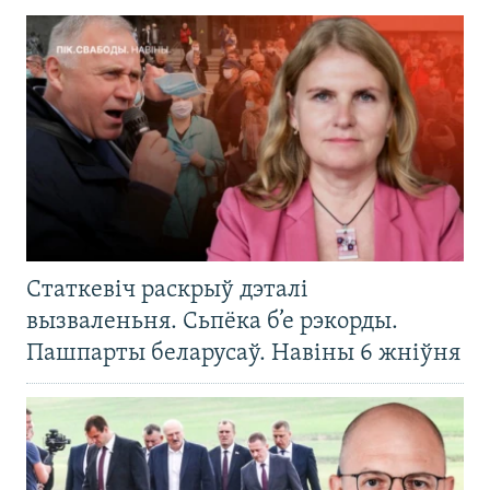
Статкевіч раскрыў дэталі
вызваленьня. Сьпёка б’е рэкорды.
Пашпарты беларусаў. Навіны 6 жніўня