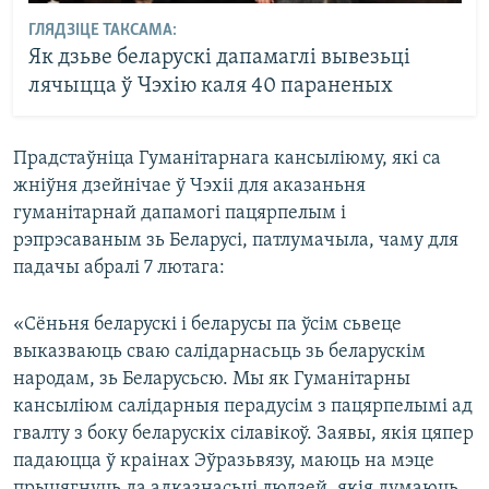
ГЛЯДЗІЦЕ ТАКСАМА:
Як дзьве беларускі дапамаглі вывезьці
лячыцца ў Чэхію каля 40 параненых
Прадстаўніца Гуманітарнага кансыліюму, які са
жніўня дзейнічае ў Чэхіі для аказаньня
гуманітарнай дапамогі пацярпелым і
рэпрэсаваным зь Беларусі, патлумачыла, чаму для
падачы абралі 7 лютага:
«Сёньня беларускі і беларусы па ўсім сьвеце
выказваюць сваю салідарнасьць зь беларускім
народам, зь Беларусьсю. Мы як Гуманітарны
кансыліюм салідарныя перадусім з пацярпелымі ад
гвалту з боку беларускіх сілавікоў. Заявы, якія цяпер
падаюцца ў краінах Эўразьвязу, маюць на мэце
прыцягнуць да адказнасьці людзей, якія думаюць,