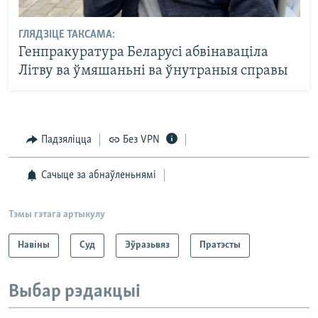
ГЛЯДЗІЦЕ ТАКСАМА:
Генпракуратура Беларусі абвінаваціла
Літву ва ўмяшаньні ва ўнутраныя справы
Падзяліцца
Без VPN
Сачыце за абнаўленьнямі
Тэмы гэтага артыкулу
Навіны
Суд
Эўразьвяз
Пратэсты
Выбар рэдакцыі