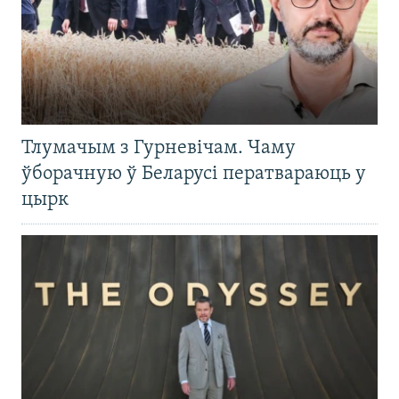
Тлумачым з Гурневічам. Чаму
ўборачную ў Беларусі ператвараюць у
цырк