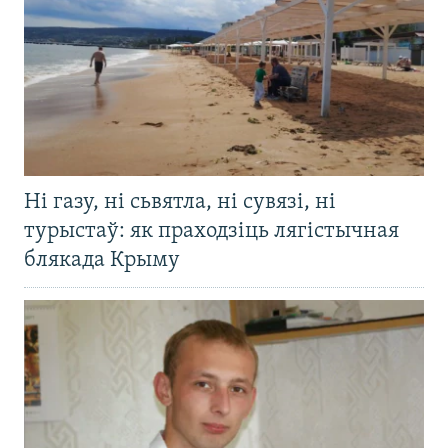
Ні газу, ні сьвятла, ні сувязі, ні
турыстаў: як праходзіць лягістычная
блякада Крыму