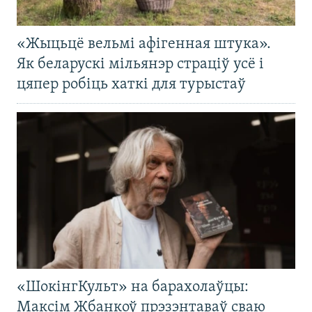
«Жыцьцё вельмі афігенная штука».
Як беларускі мільянэр страціў усё і
цяпер робіць хаткі для турыстаў
«ШокінгКульт» на барахолаўцы:
Максім Жбанкоў прэзэнтаваў сваю