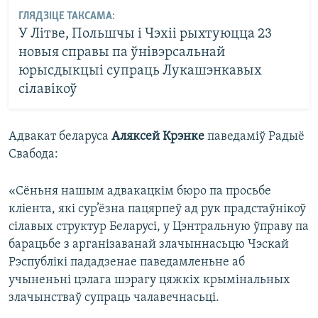
ГЛЯДЗІЦЕ ТАКСАМА:
У Літве, Польшчы і Чэхіі рыхтуюцца 23
новыя справы па ўнівэрсальнай
юрысдыкцыі супраць Лукашэнкавых
сілавікоў
Адвакат беларуса
Аляксей Крэнке
паведаміў Радыё
Свабода:
«Сёньня нашым адвакацкім бюро па просьбе
кліента, які сур’ёзна пацярпеў ад рук прадстаўнікоў
сілавых структур Беларусі, у Цэнтральную ўправу па
барацьбе з арганізаванай злачыннасьцю Чэскай
Рэспублікі пададзенае паведамленьне аб
учыненьні цэлага шэрагу цяжкіх крымінальных
злачынстваў супраць чалавечнасьці.