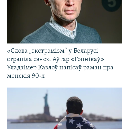
«Слова „экстрэмізм“ у Беларусі
страціла сэнс». Аўтар «Гопнікаў»
Уладзімер Казлоў напісаў раман пра
менскія 90-я