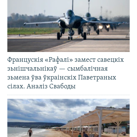
Францускія «Рафалі» замест савецкіх
зьнішчальнікаў — сымбалічная
зьмена ўва ўкраінскіх Паветраных
сілах. Аналіз Свабоды