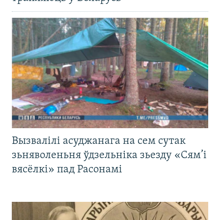
Вызвалілі асуджанага на сем сутак
зьняволеньня ўдзельніка зьезду «Сям’і
вясёлкі» пад Расонамі