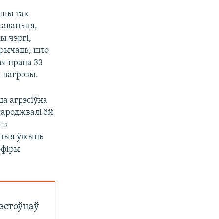
ўшы так
саваньня,
ы чэргі,
 крычаць, што
ая праца 33
я пагрозы.
ца агрэсіўна
агароджвалі ёй
 з
шаныя ўжыць
эфіры
тэстоўцаў