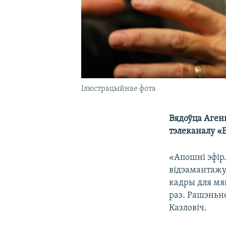
Ілюстрацыйнае фота
Вядоўца Аген
тэлеканалу «Б
«Апошні эфір.
відэамантажу
кадры для мян
раз. Рашэньн
Казловіч.