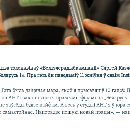
цтва тэленавінаў «Белтэлерадыёкампаніі» Сяргей Казл
еларусь 1». Пра гэта ён паведаміў 11 жніўня ў сваім Ins
 Гэта была дзіцячая мара, якой я прысьвяціў 10 гадоў.
 на АНТ і заканчваючы прамымі эфірамі на „Беларусь-1
е заўсёды будзе кайфам. А вось у студыі АНТ я ўчора 
е самастойнае. Наперадзе пошукі новай працы», — нап