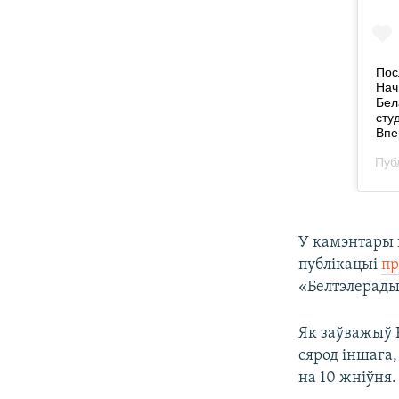
У камэнтары 
публікацыі
пр
«Белтэлерады
Як заўважыў R
сярод іншага,
на 10 жніўня