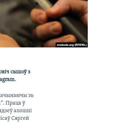
овіч сышоў з
tagram.
 Пачынаючы зь
“. Праца ў
сядзеў апошні
ісаў Сяргей