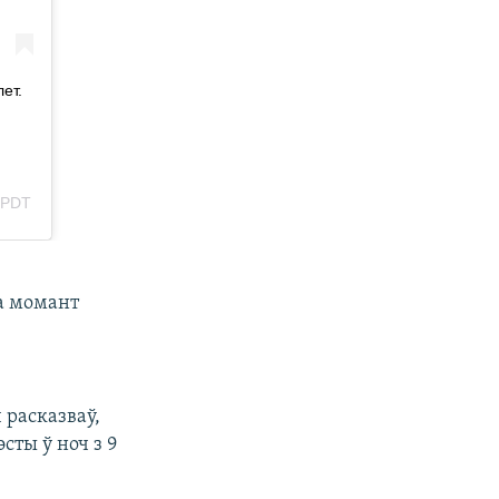
а момант
 расказваў,
сты ў ноч з 9