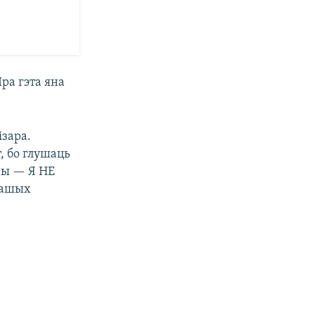
ра гэта яна
ізара.
, бо глушаць
ены — Я НЕ
нашых