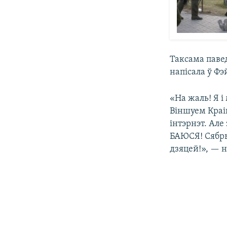
Таксама паве
напісала ў Фэ
«На жаль! Я і
Віншуем Краін
інтэрнэт. Але
БАЮСЯ! Сябры
дзяцей!», — н