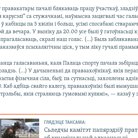
 правакатары пачалі блякаваць працу ўчасткаў, зладзі
 карусэлі“ са стужачкамі, наўмысна зацягвалі час гала
ў кабінцы па 5 хвілін і больш, усімі спосабамі ствараюч
эй да вечара. У выніку да 20.00 усе былі ў гатоўнасьці
 прагаласаваць, скралі наш голас. (...) Была заблякаван
х аказваўся псыхалягічны ціск, у тым ліку гучалі прамы
нца галасаваньня, каля Палаца спорту пачала зьбірац
ладзь. (...) У дачыненьні да праваахоўнікаў, якія пер
ытая фізычная сіла, быў, па сутнасьці, захоплены адзін
. Каб адбіць свайго калегу, праваахоўнікі былі выму
трэльбы, якія страляюць гумовымі кулямі», — казаў у 
ГЛЯДЗІЦЕ ТАКСАМА:
Сьледчы камітэт папярэдзіў пра