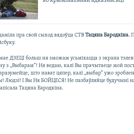
аб крымінальнай адказнасьці
даміла пра свой сыход вядоўца СТВ
Тацяна Бародкіна.
П
йсбуку.
 мае ДЗЕЦІ больш ня зможам усьміхацца з экрана тэлев
у з „Выбарам“! Ня ведаю, калі Вы прачытаеце мой пост
 зразумейце, што нават цяпер, калі „выбар“ ужо зробл
! Людзі! І Вы Ня БОЙЦЕСЯ! Не пазбаўляйце будучыні 
апісала Тацяна Бародкіна.