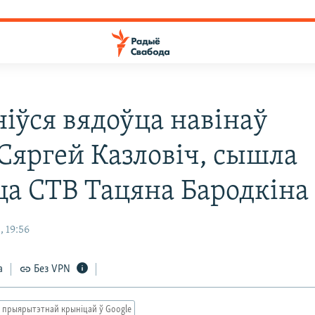
ніўся вядоўца навінаў
 Сяргей Казловіч, сышла
ца СТВ Тацяна Бародкіна
 19:56
а
Без VPN
 прыярытэтнай крыніцай ў Google