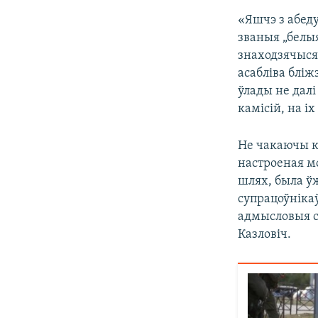
«Яшчэ з абеду
званыя „белыя
знаходзячыся 
асабліва бліж
ўлады не далі
камісій, на і
Не чакаючы ка
настроеная мо
шлях, была ўж
супрацоўнікаў
адмысловыя с
Казловіч.