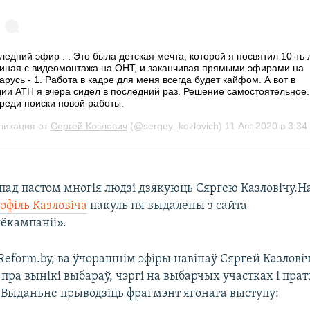
пад пастом многія людзі дзякуюць Сяргею Казловічу.Н
офіль Казловіча
пакуль ня выдалены з сайта
ёкампаніі».
eform.by, ва ўчорашнім эфіры навінаў Сяргей Казловіч
 пра вынікі выбараў, чэргі на выбарчых участках і пратэ
. Выданьне прыводзіць фрагмэнт ягонага выступу: