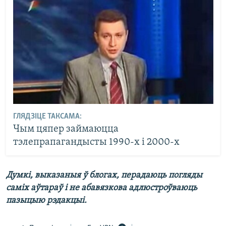
ГЛЯДЗІЦЕ ТАКСАМА:
Чым цяпер займаюцца
тэлепрапагандысты 1990-х і 2000-х
Думкі, выказаныя ў блогах, перадаюць погляды
саміх аўтараў і не абавязкова адлюстроўваюць
пазыцыю рэдакцыі.