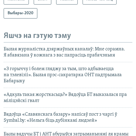
Выбары-2020
Яшчэ на гэтую тэму
Былая журналістка дзяржаўных каналаў: Мне сорамна.
Я абавязана ў кожнага з вас папрасіць прабачэньня
«З горыччу і болем гляджу за тым, што адбываецца
на тэлевізіі». Былая прэс-сакратарка ОНТ падтрымала
Бабарыку
«Адкуль такая жорсткасьць?» Вядоўца БТ выказалася пра
міліцэйскі гвалт
Вядоўца «Славянскага базару» напісаў пост з чаргі ў
Symbal.by: «Нельга біць дубінкамі людзей»
Былы вядучы БТ і АНТ абурыўся затрыманьнямі ля крамы