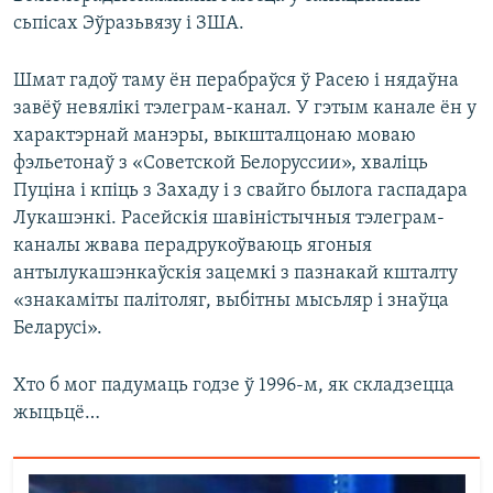
сьпісах Эўразьвязу і ЗША.
Шмат гадоў таму ён перабраўся ў Расею і нядаўна
завёў невялікі тэлеграм-канал. У гэтым канале ён у
характэрнай манэры, выкшталцонаю моваю
фэльетонаў з «Советской Белоруссии», хваліць
Пуціна і кпіць з Захаду і з свайго былога гаспадара
Лукашэнкі. Расейскія шавіністычныя тэлеграм-
каналы жвава перадрукоўваюць ягоныя
антылукашэнкаўскія зацемкі з пазнакай кшталту
«знакаміты палітоляг, выбітны мысьляр і знаўца
Беларусі».
Хто б мог падумаць годзе ў 1996-м, як складзецца
жыцьцё…