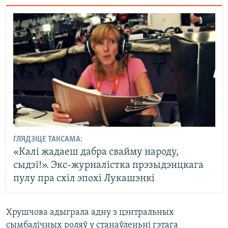
ГЛЯДЗІЦЕ ТАКСАМА:
«Калі жадаеш дабра свайму народу,
сыдзі!». Экс-журналістка прэзыдэнцкага
пулу пра схіл эпохі Лукашэнкі
Хрушчова адыграла адну з цэнтральных
сымбалічных роляў у станаўленьні гэтага