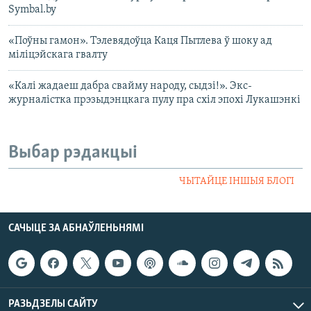
Symbal.by
«Поўны гамон». Тэлевядоўца Каця Пытлева ў шоку ад
міліцэйскага гвалту
«Калі жадаеш дабра свайму народу, сыдзі!». Экс-
журналістка прэзыдэнцкага пулу пра схіл эпохі Лукашэнкі
Выбар рэдакцыі
ЧЫТАЙЦЕ ІНШЫЯ БЛОГІ
САЧЫЦЕ ЗА АБНАЎЛЕНЬНЯМІ
РАЗЬДЗЕЛЫ САЙТУ