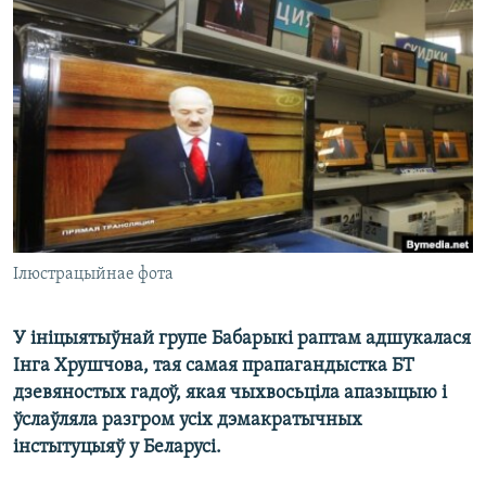
КУЛЬТУРА
МОВА
КАЛЯНДАР
НА ХВАЛЯХ СВАБОДЫ
Ілюстрацыйнае фота
У ініцыятыўнай групе Бабарыкі раптам адшукалася
Інга Хрушчова, тая самая прапагандыстка БТ
дзевяностых гадоў, якая чыхвосьціла апазыцыю і
ўслаўляла разгром усіх дэмакратычных
інстытуцыяў у Беларусі.