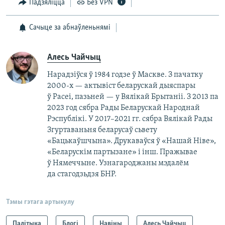
Падзяліцца
Без VPN
Сачыце за абнаўленьнямі
Алесь Чайчыц
Нарадзіўся ў 1984 годзе ў Маскве. З пачатку
2000-х — актывіст беларускай дыяспары
ў Расеі, пазьней — у Вялікай Брытаніі. З 2013 па
2023 год сябра Рады Беларускай Народнай
Рэспублікі. У 2017–2021 гг. сябра Вялікай Рады
Згуртаваньня беларусаў сьвету
«Бацькаўшчына». Друкаваўся ў «Нашай Ніве»,
«Беларускім партызане» і інш. Пражывае
ў Нямеччыне. Узнагароджаны мэдалём
да стагодзьдзя БНР.
Тэмы гэтага артыкулу
Палітыка
Блогі
Навіны
Алесь Чайчыц