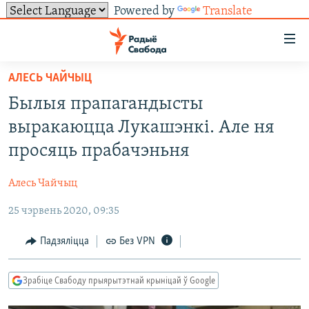
Powered by
Translate
Лінкі
ўнівэрсальнага
доступу
АЛЕСЬ ЧАЙЧЫЦ
НАВІНЫ
Перайсьці
Былыя прапагандысты
да
ТОЛЬКІ НА СВАБОДЗЕ
УСЕ НАВІНЫ
выракаюцца Лукашэнкі. Але ня
галоўнага
СУВЯЗЬ
ВІДЭА І ФОТА
ТЭСТЫ
зьместу
просяць прабачэньня
Перайсьці
ПАДПІСАЦЦА
ЛЮДЗІ
БЛОГІ
АБЫСЬЦІ БЛЯКАВАНЬНЕ
да
Алесь Чайчыц
ПАЛІТЫКА
ГІСТОРЫЯ НА СВАБОДЗЕ
ПАДЗЯЛІЦЦА ІНФАРМАЦЫЯЙ
RSS
галоўнай
САЧЫЦЕ ЗА АБНАЎЛЕНЬНЯМІ
25 чэрвень 2020, 09:35
навігацыі
ЭКАНОМІКА
ПАДКАСТЫ
ПАДКАСТЫ
Перайсьці
ВАЙНА
КНІГІ
FACEBOOK
Падзяліцца
Без VPN
да
БЕЛАРУСЫ НА ВАЙНЕ
АЎДЫЁКНІГІ
TWITTER
пошуку
Зрабіце Свабоду прыярытэтнай крыніцай ў Google
ПАЛІТВЯЗЬНІ
PREMIUM
Усе сайты РС/РСЭ