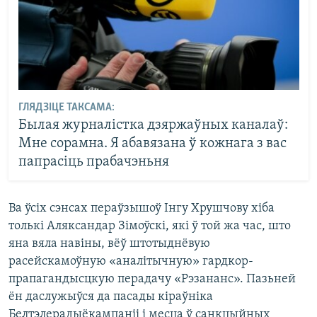
ГЛЯДЗІЦЕ ТАКСАМА:
Былая журналістка дзяржаўных каналаў:
Мне сорамна. Я абавязана ў кожнага з вас
папрасіць прабачэньня
Ва ўсіх сэнсах пераўзышоў Інгу Хрушчову хіба
толькі Аляксандар Зімоўскі, які ў той жа час, што
яна вяла навіны, вёў штотыднёвую
расейскамоўную «аналітычную» гардкор-
прапагандысцкую перадачу «Рэзананс». Пазьней
ён даслужыўся да пасады кіраўніка
Белтэлерадыёкампаніі і месца ў санкцыйных