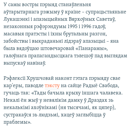
У самы востры пэрыяд станаўленьня
аўтарытарнага рэжыму ў краіне – супрацьстаяньне
Лукашэнкі і апазыцыйных Вярхоўных Саветаў,
незаконныя рэфэрэндумы 1995 і 1996 гадоў,
масавыя пратэсты і іхны брутальны разгон,
забойствы і выкраданьні лідэраў апазыцыі – яна
была вядоўцаю штовечаровай «Панарамы»,
галоўнага прапагандысцкага тэлешоў пад выглядам
выпускаў навінаў.
Рэфлексіі Хрушчовай наконт гэтага пэрыяду свае
кар'еры, паводле
тэксту
на сайце Радыё Свабода,
гучаць так: «Тады бачыла крыху іншага чалавека.
Некалі ён жыў у невялікім дамку ў Драздах зь
некалькімі ахоўнікамі (ня тысячамі, як цяпер),
сустракаўся зь людзьмі, хацеў заглыбіцца ў
праблемы».