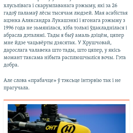
хлусьлівага і скарумпаванага рэжыму, які за 26
гадоў паламаў лёсы тысячам людзей. Мая асабістая
ацэнка Аляксандра Лукашэнкі і ягонага рэжыму з
1996 года не зьмянілася, хіба толькі ўдакладнілася і
абрасла дэталямі. Тады я быў амаль дзіцём, цяпер
мне йдзе чацьвёрты дзясятак. У Хрушчовай,
дарослага чалавека што тады, што цяпер, у якісь
момант таксама нібыта расплюшчыліся вочы. Гэта
добра.
Але слова «прабачце» ў тэксьце інтэрвію так і не
прагучала.