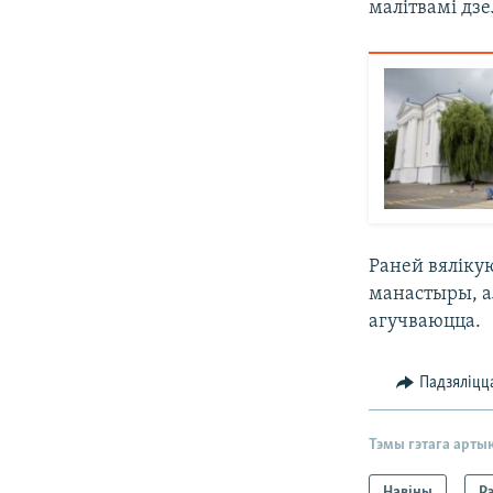
малітвамі дзе
Раней вяліку
манастыры, а
агучваюцца.
Падзяліцц
Тэмы гэтага арты
Навіны
Рэ