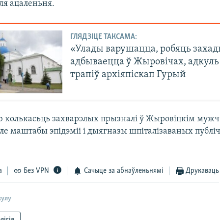
ля ацаленьня.
ГЛЯДЗІЦЕ ТАКСАМА:
«Улады варушацца, робяць захад
адбываецца ў Жыровічах, адкуль
трапіў архіяпіскап Гурый
ю колькасьць захварэлых прызналі ў Жыровіцкім муж
ле маштабы эпідэміі і дыягназы шпіталізаваных публі
а
Без VPN
Сачыце за абнаўленьнямі
Друкаваць
кулу
лігія