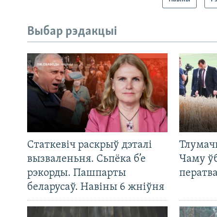
Выбар рэдакцыі
Статкевіч раскрыў дэталі
Тлумач
вызваленьня. Сьпёка б’е
Чаму ў
рэкорды. Пашпарты
ператв
беларусаў. Навіны 6 жніўня