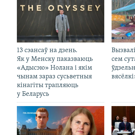
13 сэансаў на дзень.
Вызвалі
Як у Менску паказваюць
сем сут
«Адысэю» Нолана і якім
ўдзельн
чынам зараз сусьветныя
вясёлкі
кінагіты трапляюць
у Беларусь