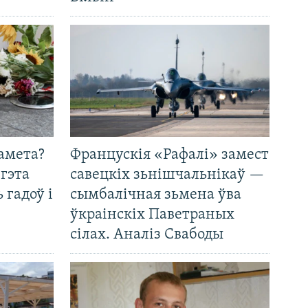
амета?
Францускія «Рафалі» замест
 гэта
савецкіх зьнішчальнікаў —
 гадоў і
сымбалічная зьмена ўва
ўкраінскіх Паветраных
сілах. Аналіз Свабоды