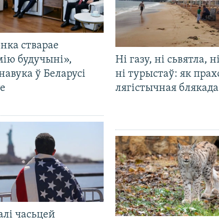
нка стварае
мію будучыні»,
Ні газу, ні сьвятла, н
навука ў Беларусі
ні турыстаў: як прах
е
лягістычная блякад
алі часьцей