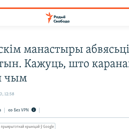
скім манастыры абвясьці
тын. Кажуць, што карана
ы чым
0, 12:58
а
Без VPN
 прыярытэтнай крыніцай ў Google