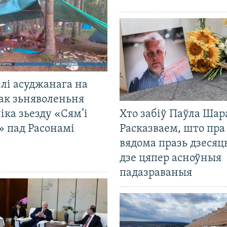
лі асуджанага на
ак зьняволеньня
іка зьезду «Сям’і
Хто забіў Паўла Шар
» пад Расонамі
Расказваем, што пра
вядома празь дзесяць
дзе цяпер асноўныя
падазраваныя