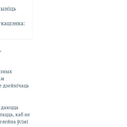
пыніць
укашэнка:
,
озных
ам
е дзейнічаць
м даюцца
тацца, каб не
елейна ўсімі