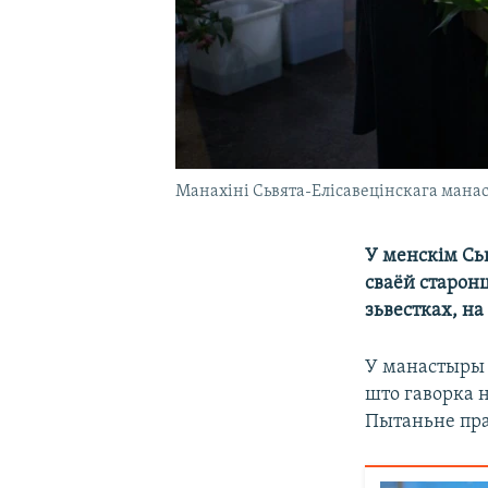
Манахіні Сьвята-Елісавецінскага мана
У менскім Сь
сваёй старон
зьвестках, на
У манастыры з
што гаворка н
Пытаньне пра