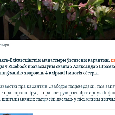
стыра
вята-Елісавецінскім манастыры ўведзены карантын,
п
цы ў Facebook праваслаўны сьвятар Аляксандар Шрамко
 пнэўманію хварэюць 4 клірыкі і многія сёстры.
ьвесткі пра карантын Свабодзе пацьвердзілі, там зап
е пра каранавірус, а пра вострую рэсьпіраторную інфэ
 шпіталізаваных папрасілі даслаць у пісьмовым выгляд