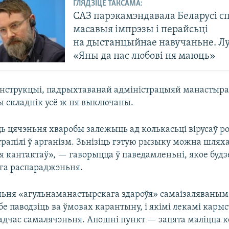
ГЛЯДЗІЦЕ ТАКСАМА:
САЗ парэкамэндавала Беларусі с
масавыя імпрэзы і перайсьці
на дыстанцыйнае навучаньне. Л
«Яны да нас любові ня маюць»
 інструкцыі, падрыхтаванай адміністрацыяй манастыра
ы складнік усё ж ня выключаны.
ь цячэньня хваробы залежыць ад колькасьці вірусаў р
трапілі ў арганізм. Зьнізіць гэтую рызыку можна шлях
 кантактаў», — гаворыцца ў паведамленьні, якое будз
га распараджэньня.
ньня «агульнаманастырскага здароўя» самаізаляваны
бе паводзіць ва ўмовах карантыну, і якімі лекамі карыс
адчас самалячэньня. Апошні пункт — зацята маліцца к