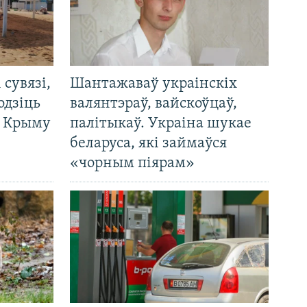
і сувязі,
Шантажаваў украінскіх
одзіць
валянтэраў, вайскоўцаў,
а Крыму
палітыкаў. Украіна шукае
беларуса, які займаўся
«чорным піярам»