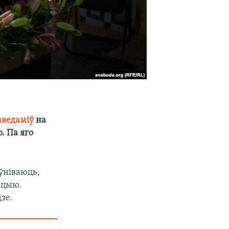
аведаміў
на
. Па яго
эўніваюць,
кцыю.
зе.