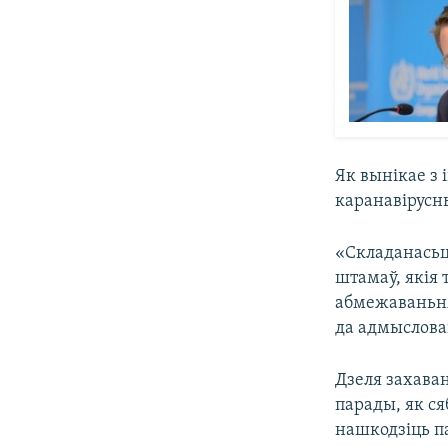
Як вынікае з
каранавірусн
«Складанасьц
штамаў, якія 
абмежаваньня
да адмыслова
Дзеля захава
парады, як ся
нашкодзіць п