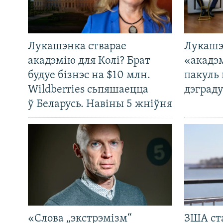
Лукашэнка стварае
Лукашэ
акадэмію для Колі? Брат
«акадэ
будуе бізнэс на $10 млн.
пакуль 
Wildberries сьпяшаецца
дэграду
ў Беларусь. Навіны 5 жніўня
«Слова „экстрэмізм“
ЗША ст