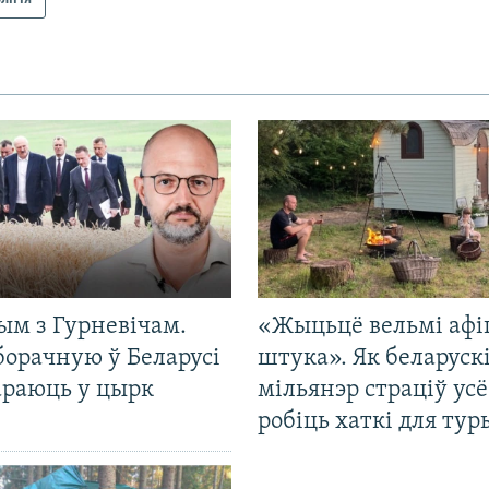
ым з Гурневічам.
«Жыцьцё вельмі афі
борачную ў Беларусі
штука». Як беларуск
араюць у цырк
мільянэр страціў усё
робіць хаткі для тур