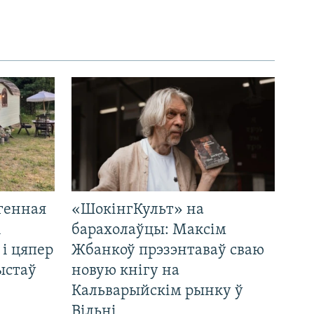
генная
«ШокінгКульт» на
і
барахолаўцы: Максім
 і цяпер
Жбанкоў прэзэнтаваў сваю
ыстаў
новую кнігу на
Кальварыйскім рынку ў
Вільні