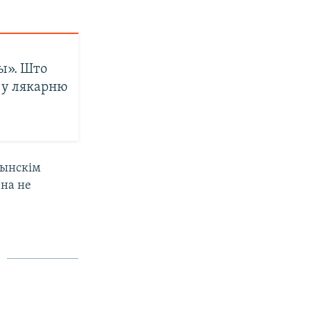
ы». Што
 у лякарню
чынскім
чна не