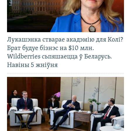
Лукашэнка стварае акадэмію для Колі?
Брат будуе бізнэс на $10 млн.
Wildberries сьпяшаецца ў Беларусь.
Навіны 5 жніўня