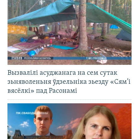
Вызвалілі асуджанага на сем сутак
зьняволеньня ўдзельніка зьезду «Сям’і
вясёлкі» пад Расонамі