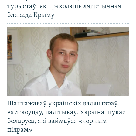
турыстаў: як праходзіць лягістычная
блякада Крыму
Шантажаваў украінскіх валянтэраў,
вайскоўцаў, палітыкаў. Украіна шукае
беларуса, які займаўся «чорным
піярам»