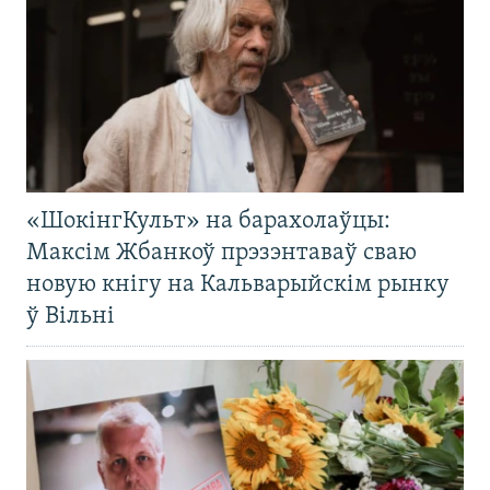
«ШокінгКульт» на барахолаўцы:
Максім Жбанкоў прэзэнтаваў сваю
новую кнігу на Кальварыйскім рынку
ў Вільні