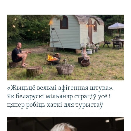
«Жыцьцё вельмі афігенная штука».
Як беларускі мільянэр страціў усё і
цяпер робіць хаткі для турыстаў