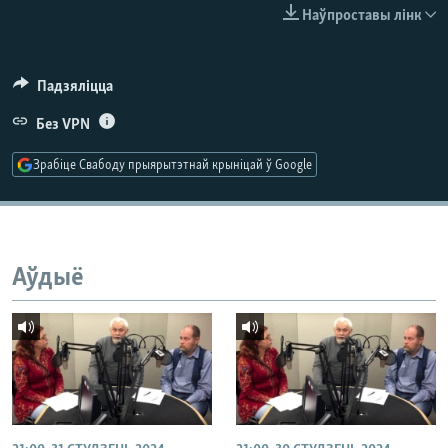
КУЛЬТУРА
МОВА
Наўпроставы лінк
КАЛЯНДАР
НА ХВАЛЯХ СВАБОДЫ
Падзяліцца
Без VPN
Зрабіце Свабоду прыярытэтнай крыніцай ў Google
Аўдыё