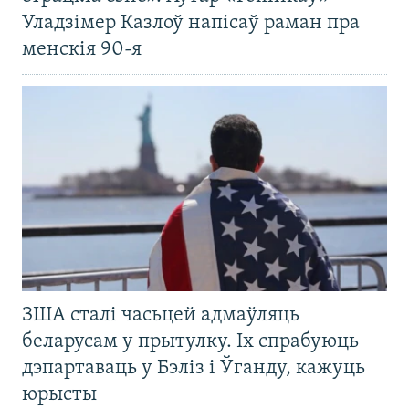
Уладзімер Казлоў напісаў раман пра
менскія 90-я
ЗША сталі часьцей адмаўляць
беларусам у прытулку. Іх спрабуюць
дэпартаваць у Бэліз і Ўганду, кажуць
юрысты