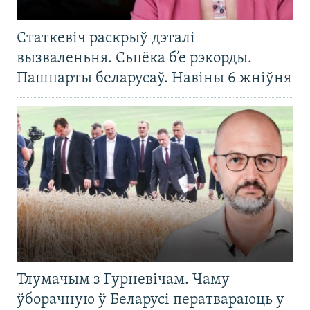
Статкевіч раскрыў дэталі
вызваленьня. Сьпёка б’е рэкорды.
Пашпарты беларусаў. Навіны 6 жніўня
Тлумачым з Гурневічам. Чаму
ўборачную ў Беларусі ператвараюць у