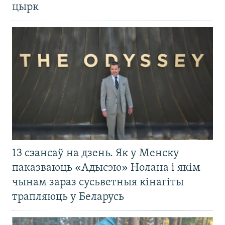
цырк
13 сэансаў на дзень. Як у Менску
паказваюць «Адысэю» Нолана і якім
чынам зараз сусьветныя кінагіты
трапляюць у Беларусь