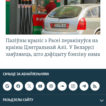
Паліўны крызіс з Расеі перакінуўся на
краіны Цэнтральнай Азіі. У Беларусі
заяўляюць, што дэфіцыту бэнзіну няма
САЧЫЦЕ ЗА АБНАЎЛЕНЬНЯМІ
РАЗЬДЗЕЛЫ САЙТУ