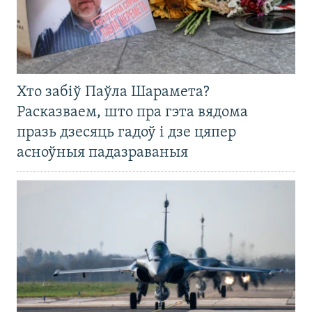
Хто забіў Паўла Шарамета?
Расказваем, што пра гэта вядома
празь дзесяць гадоў і дзе цяпер
асноўныя падазраваныя