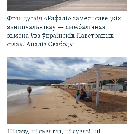
Францускія «Рафалі» замест савецкіх
зьнішчальнікаў — сымбалічная
зьмена ўва ўкраінскіх Паветраных
сілах. Аналіз Свабоды
Ні газу, ні сьвятла, ні сувязі, ні