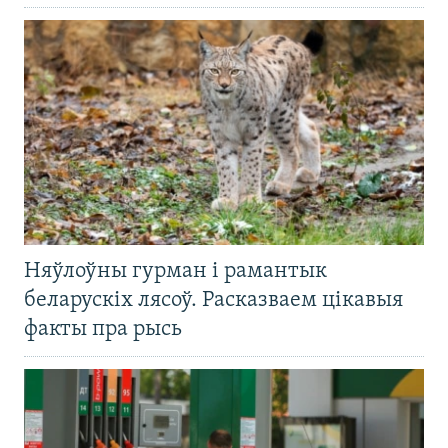
Няўлоўны гурман і рамантык
беларускіх лясоў. Расказваем цікавыя
факты пра рысь