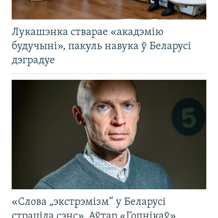
Лукашэнка стварае «акадэмію
будучыні», пакуль навука ў Беларусі
дэградуе
«Слова „экстрэмізм“ у Беларусі
страціла сэнс». Аўтар «Гопнікаў»