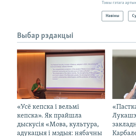
Тэмы гэтага арты
Навіны
С
Выбар рэдакцыі
«Усё кепска і вельмі
«Пастка
кепска». Як прайшла
Лукашэ
дыскусія «Мова, культура,
закладн
адукацыя і мэдыя: нябачны
Карбал