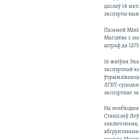
даслаў 14 мат
экспэрты выя
Пазьней Мініс
Магілёва з з
штраф да 1275
16 жніўня Эк
экспэртнай к
ўтрымліваюць
ЛГБТ-супольн
экспэртнае з
На неабходна
Станіслаў Ле
заключэньня,
абгрунтаванас