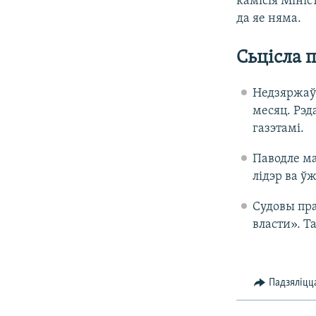
камісія Мініс
да яе няма.
Сьцісла 
Недзяржаў
месяц. Рэд
газэтамі.
Паводле ма
лідэр ва ў
Судовы пра
власти». Т
Падзяліцц