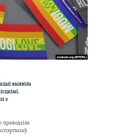
ацыі выявіла
ісцкімі.
і з
ю праводзіла
кспэртызаў.