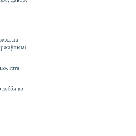
таму даверу
разы на
зяржаўнымі
ь», гэта
 лобби во