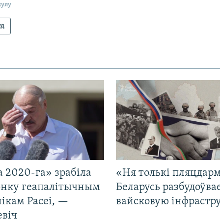
кулу
уд
 2020-га» зрабіла
«Ня толькі пляцдарм
нку геапалітычным
Беларусь разбудоўва
ікам Расеі, —
вайсковую інфрастр
евіч