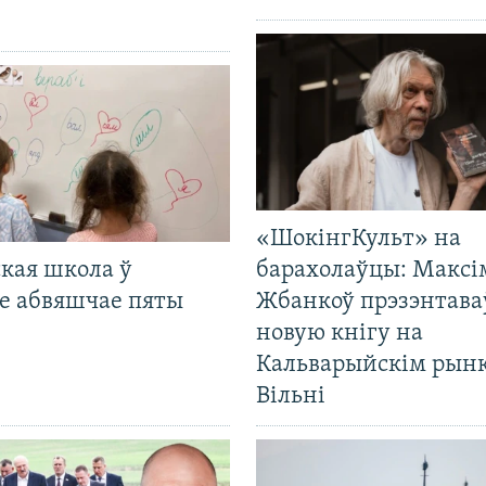
«ШокінгКульт» на
кая школа ў
барахолаўцы: Максі
е абвяшчае пяты
Жбанкоў прэзэнтава
новую кнігу на
Кальварыйскім рынк
Вільні