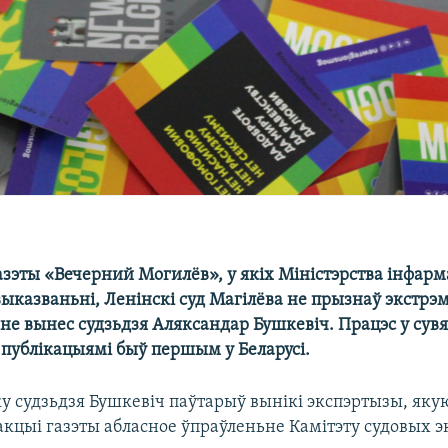
зэты «Вечерний Могилёв», у якіх Міністэрства інфарм
казваньні, Ленінскі суд Магілёва не прызнаў экстрэм
е вынес судзьдзя Аляксандар Бушкевіч. Працэс у сувяз
публікацыямі быў першым у Беларусі.
у судзьдзя Бушкевіч паўтарыў вынікі экспэртызы, яку
акцыі газэты абласное ўпраўленьне Камітэту судовых э