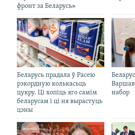
фронт за Беларусь»
Беларусь прадала ў Расею
Беларус
рэкордную колькасьць
Варшав
цукру. Ці хопіць яго самім
набор
беларусам і ці ня вырастуць
цэны