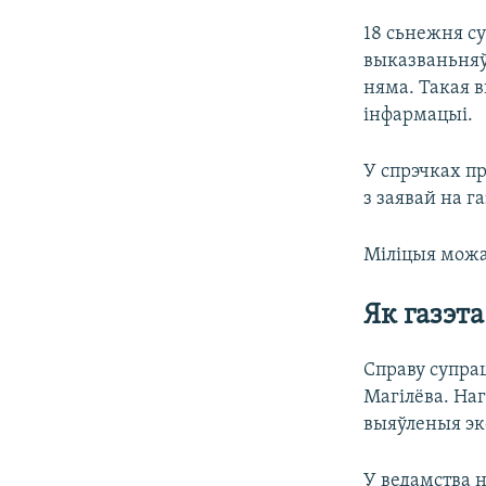
18 сьнежня су
выказваньняў 
няма. Такая 
інфармацыі.
У спрэчках пр
з заявай на га
Міліцыя можа
Як газэта
Справу супрац
Магілёва. Наг
выяўленыя эк
У ведамства н