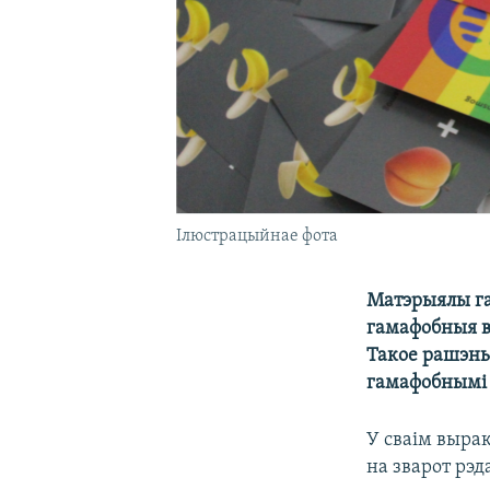
Ілюстрацыйнае фота
Матэрыялы га
гамафобныя вы
Такое рашэньн
гамафобнымі 
У сваім вырак
на зварот рэд