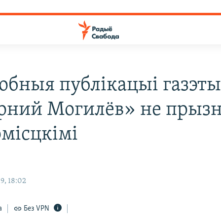
обныя публікацыі газэт
рний Могилёв» не прызн
эмісцкімі
9, 18:02
а
Без VPN