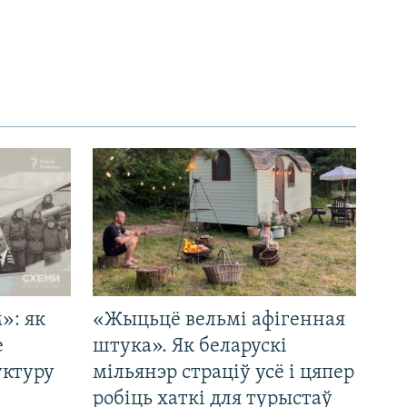
»: як
«Жыцьцё вельмі афігенная
е
штука». Як беларускі
уктуру
мільянэр страціў усё і цяпер
робіць хаткі для турыстаў