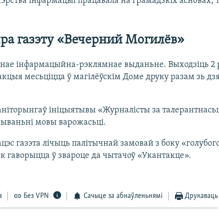
тэрства інфармацыі працавала на грамадзкіх асновах, 
пра газэту «Вечерний Могилёв»
нае інфармацыйна-рэклямнае выданьне. Выходзіць 2 
акцыя месьціцца ў магілёўскім Доме друку разам зь д
ніторынгаў ініцыятывы «Журналісты за талерантнасьц
жываньні мовы варожасьці.
цэс газэта лічыць палітычнай замовай з боку «голубого
ак гаворыцца ў звароце да чытачоў «Укантакце».
а
Без VPN
Сачыце за абнаўленьнямі
Друкаваць