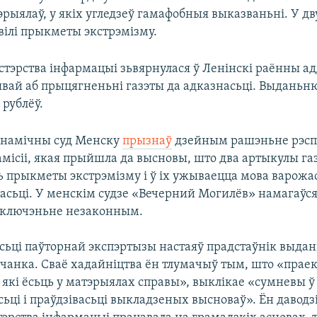
эрыялаў, у якіх угледзеў гамафобныя выказваньні. У дв
вілі прыкметы экстрэмізму.
тэрства інфармацыі зьвярнулася ў Ленінскі раённы ад
аявай аб прыцягненьні газэты да адказнасьці. Выданьн
 рублёў.
анамічны суд Менску
прызнаў
дзейным рашэньне рэсп
амісіі, якая прыйшла да высновы, што два артыкулы га
 прыкметы экстрэмізму і ў іх ужываецца мова варожас
асьці. У менскім судзе «Вечерний Могилёв» намагаўс
аключэньне незаконным.
сьці паўторнай экспэртызы настаяў прадстаўнік выдан
ўчанка. Сваё хадайніцтва ён тлумачыў тым, што «праек
 які ёсьць у матэрыялах справы», выклікае «сумневы ў
ьці і праўдзівасьці выкладзеных высноваў». Ён даводзі