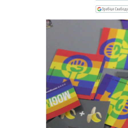
КАЛЯНДАР
НА ХВАЛЯХ СВАБОДЫ
Зрабіце Свабоду