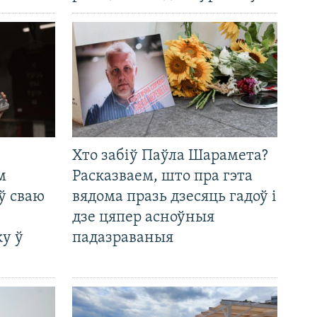
Хто забіў Паўла Шарамета?
м
Расказваем, што пра гэта
ў сваю
вядома празь дзесяць гадоў і
дзе цяпер асноўныя
у ў
падазраваныя