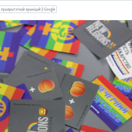
 прыярытэтнай крыніцай ў Google