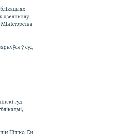
публікацыях
х дзеяньняў,
 Міністэрства
вярнуўся ў суд
інскі суд
ублікацыі,
нцін Цішко. Ён