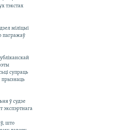
ух тэкстах
дзел міліцыі
ю пагражаў
убліканскай
зэты
ьці супраць
я прызнаць
ьня ў судзе
т экспэртнага
ў, што