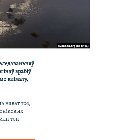
сьледаваньняў
гінаў зрабіў
ме клімату,
ь нават тое,
арніковых
 млн тон