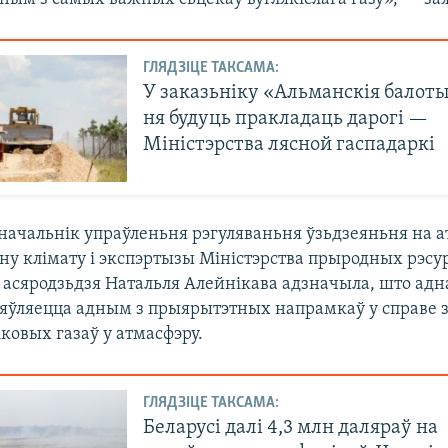
ГЛЯДЗІЦЕ ТАКСАМА:
У заказьніку «Альманскія балот
ня будуць пракладаць дарогі —
Міністэрства лясной гаспадаркі
 начальнік упраўленьня рэгуляваньня ўзьдзеяньня на 
ну клімату і экспэртызы Міністэрства прыродных рэсур
 асяродзьдзя Натальля Алейнікава адзначыла, што ад
ьяўляецца адным з прыярытэтных напрамкаў у справе 
ковых газаў у атмасфэру.
ГЛЯДЗІЦЕ ТАКСАМА:
Беларусі далі 4,3 млн даляраў на