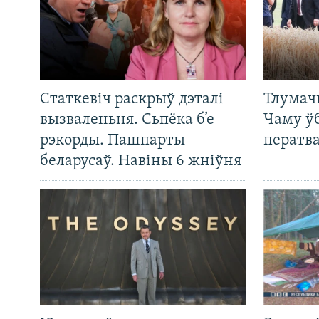
Статкевіч раскрыў дэталі
Тлумач
вызваленьня. Сьпёка б’е
Чаму ў
рэкорды. Пашпарты
ператв
беларусаў. Навіны 6 жніўня