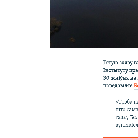
Гэтую заяву 
Інстытуту пр
30 жніўня на
паведамляе
Б
«Трэба п
што сама
газаў Бе
вуглякісл