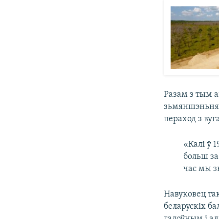
Разам з тым а
зьмяншэньня 
пераход з вуг
«Калі ў 
больш за
час мы з
Навуковец та
беларускіх ба
галоўным і ад