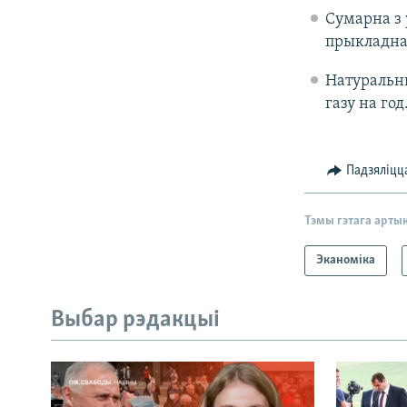
Сумарна з 
прыкладна 
Натуральны
газу на год
Падзяліцц
Тэмы гэтага арты
Эканоміка
Выбар рэдакцыі