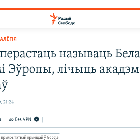
АЛЁГІЯ
 перастаць называць Бел
мі Эўропы, лічыць акадэм
аў
, 21:24
а
Без VPN
 прыярытэтнай крыніцай ў Google