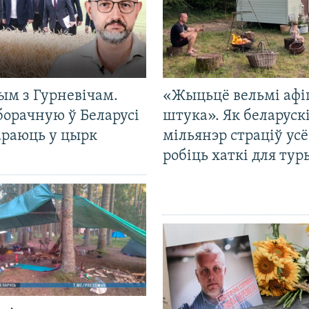
ым з Гурневічам.
«Жыцьцё вельмі афі
борачную ў Беларусі
штука». Як беларуск
араюць у цырк
мільянэр страціў усё
робіць хаткі для тур