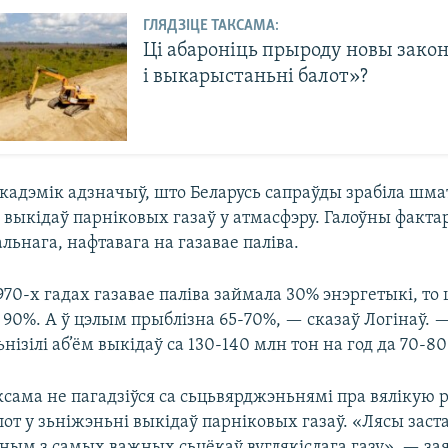
ГЛЯДЗІЦЕ ТАКСАМА:
Ці абароніць прыроду новы закон
і выкарыстаньні балот»?
кадэмік адзначыў, што Беларусь сапраўды зрабіла шма
выкідаў парніковых газаў у атмасфэру. Галоўны факта
альнага, нафтавага на газавае паліва.
1970-х гадах газавае паліва займала 30% энэргетыкі, то 
 90%. А ў цэлым прыблізна 65-70%, — сказаў Логінаў. 
ьнізілі аб’ём выкідаў са 130-140 млн тон на год да 70-8
ксама не пагадзіўся са сьцьвярджэньнямі пра вялікую 
лот у зьніжэньні выкідаў парніковых газаў. «Лясы зас
ным з самых важных сьцёкаў вуглякіслага газу», — зая