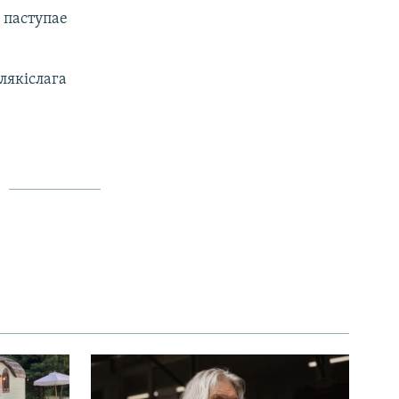
 паступае
лякіслага