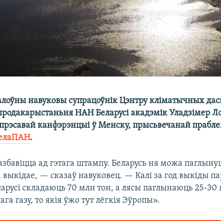
галоўны навуковы супрацоўнік Цэнтру кліматычных да
ыродакарыстаньня НАН Беларусі акадэмік Уладзімер Ло
 прэсавай канфэрэнцыі ў Менску, прысьвечанай прабле
елаПАН
.
азбавіцца ад гэтага штампу. Беларусь ня можа паглынуц
 выкідае, — сказаў навуковец. — Калі за год выкіды п
ларусі складаюць 70 млн тон, а лясы паглынаюць 25-30
ага газу, то якія ўжо тут лёгкія Эўропы».