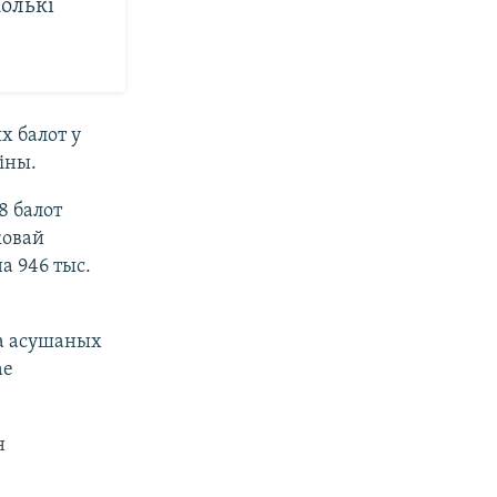
колькі
х балот у
іны.
8 балот
ковай
а 946 тыс.
га асушаных
ае
н