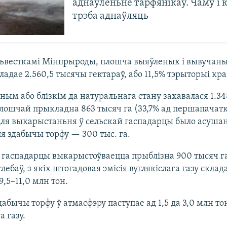
аднаўленьне тарфянікаў. Чаму і 
трэба аднаўляць
зьвесткамі Мінпрыроды, плошча выяўленых і вывучаны
кладае 2.560,5 тысячы гектараў, або 11,5% тэрыторыі кра
ным або блізкім да натуральнага стану захавалася 1.34
лошчай прыкладна 863 тысяч га (33,7% ад першапачат
ля выкарыстаньня ў сельскай гаспадарцы было асушан
для здабычы торфу — 300 тыс. га.
 гаспадарцы выкарыстоўваецца прыблізна 900 тысяч 
ебаў, з якіх штогадовая эмісія вуглякіслага газу склад
9,5–11,0 млн тон.
дабычы торфу ў атмасфэру паступае ад 1,5 да 3,0 млн то
а газу.