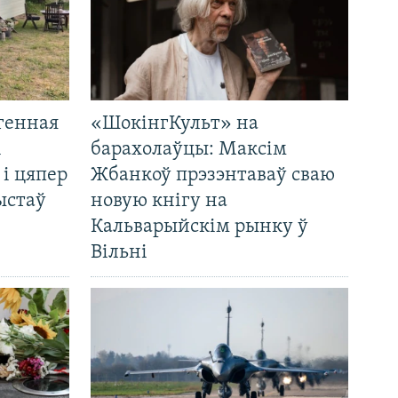
генная
«ШокінгКульт» на
і
барахолаўцы: Максім
 і цяпер
Жбанкоў прэзэнтаваў сваю
ыстаў
новую кнігу на
Кальварыйскім рынку ў
Вільні