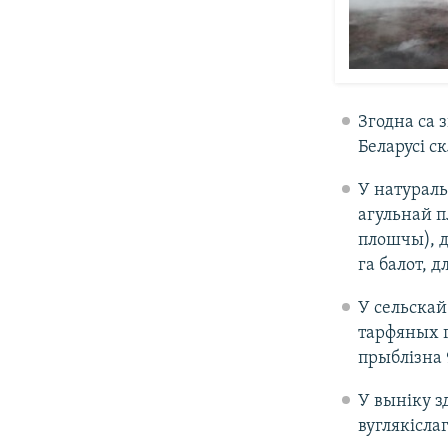
Згодна са 
Беларусі с
У натураль
агульнай п
плошчы), д
га балот, 
У сельскай
тарфяных гл
прыблізна 
У выніку з
вуглякіслаг