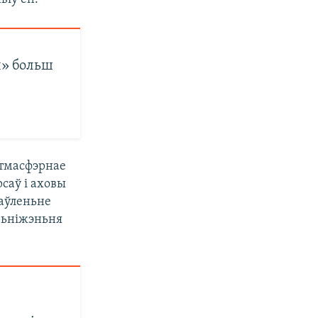
ы» больш
атмасфэрнае
саў і аховы
наўленьне
зьніжэньня