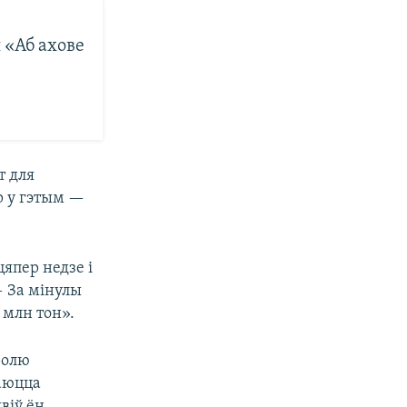
 «Аб ахове
т для
р у гэтым —
цяпер недзе і
— За мінулы
0 млн тон».
ролю
таюцца
віў ён.