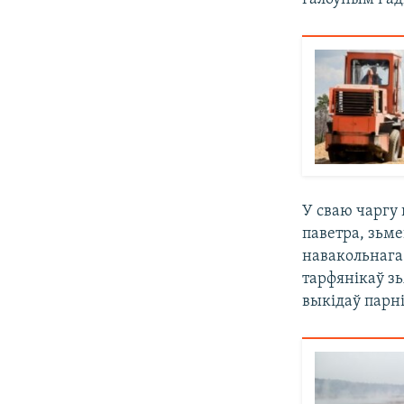
У сваю чаргу
паветра, зьме
навакольнага
тарфянікаў з
выкідаў парні