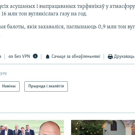
усіх асушаных і выпрацаваных тарфянікаў у атмасфэру
16 млн тон вуглякіслага газу на год.
я балоты, якія захаваліся, паглынаюць 0,9 млн тон вуг
.
а
Без VPN
Сачыце за абнаўленьнямі
Друкаваць
кулу
Навіны
Прырода і экалёгія