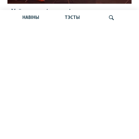
«Усё кепска і вельмі кепска».
НАВІНЫ
ТЭСТЫ
Як прайшла дыскусія «Мова, культура,
адукацыя і мэдыя: нябачны фронт
за Беларусь»
Шукаць
«Пастка 2020-га» зрабіла Лукашэнку
геапалітычным закладнікам Расеі, —