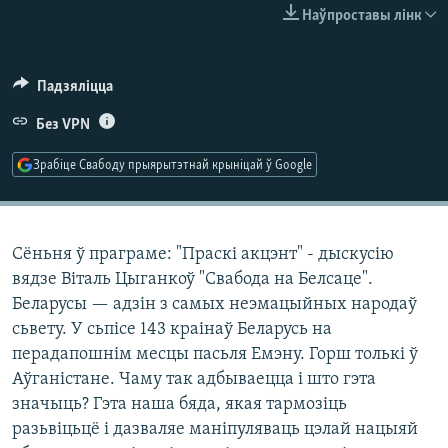
КУЛЬТУРА
МОВА
Наўпроставы лінк
КАЛЯНДАР
НА ХВАЛЯХ СВАБОДЫ
Падзяліцца
Без VPN
Зрабіце Свабоду прыярытэтнай крыніцай ў Google
Сёньня ў праграме: "Праскі акцэнт" - дыскусію
вядзе Віталь Цыганкоў "Свабода на Белсаце".
Беларусы — адзін з самых неэмацыйных народаў
сьвету. У сьпісе 143 краінаў Беларусь на
перадапошнім месцы пасьля Емэну. Горш толькі ў
Аўганістане. Чаму так адбываецца і што гэта
значыць? Гэта наша бяда, якая тармозіць
разьвіцьцё і дазваляе маніпуляваць цэлай нацыяй