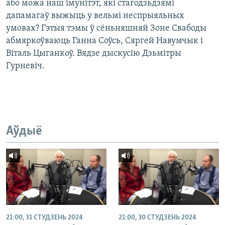
або можа наш імунітэт, які стагодзьдзямі
дапамагаў выжыць у вельмі неспрыяльных
умовах? Гэтыя тэмы ў сёньняшняй Зоне Свабоды
абмяркоўваюць Ганна Соўсь, Сяргей Навумчык і
Віталь Цыганкоў. Вядзе дыскусію Дзьмітры
Гурневіч.
Аўдыё
21:00, 31 СТУДЗЕНЬ 2024
21:00, 30 СТУДЗЕНЬ 2024