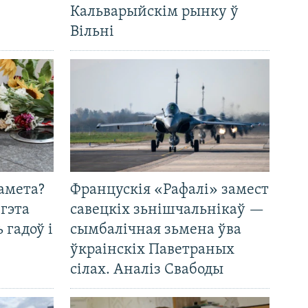
Кальварыйскім рынку ў
Вільні
амета?
Францускія «Рафалі» замест
 гэта
савецкіх зьнішчальнікаў —
 гадоў і
сымбалічная зьмена ўва
ўкраінскіх Паветраных
сілах. Аналіз Свабоды