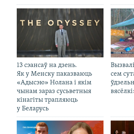
13 сэансаў на дзень.
Вызвалі
Як у Менску паказваюць
сем сут
«Адысэю» Нолана і якім
ўдзельн
чынам зараз сусьветныя
вясёлкі
кінагіты трапляюць
у Беларусь