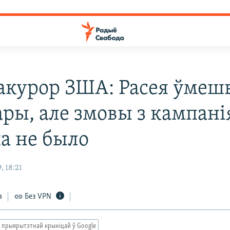
акурор ЗША: Расея ўмеш
ары, але змовы з кампані
а не было
, 18:21
а
Без VPN
 прыярытэтнай крыніцай ў Google