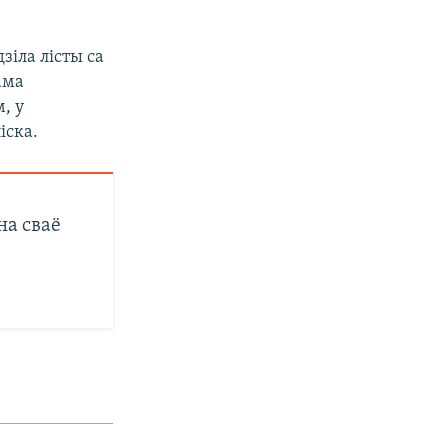
зіла лісты са
ама
, у
іска.
на сваё