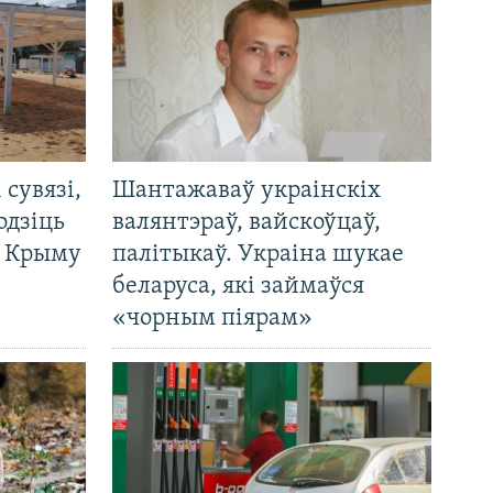
і сувязі,
Шантажаваў украінскіх
одзіць
валянтэраў, вайскоўцаў,
а Крыму
палітыкаў. Украіна шукае
беларуса, які займаўся
«чорным піярам»