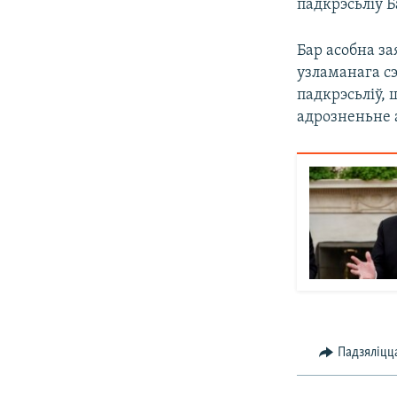
падкрэсьліў Б
Бар асобна за
узламанага с
падкрэсьліў, 
адрозненьне а
Падзяліцц