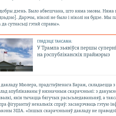
 добры дзень. Было абвешчана, што няма змовы. Няма
дзьдзю]. Дарэчы, ніколі не было і ніколі ня будзе. Мы 
 да сутнасьці гэтай справы».
ГЛЯДЗІЦЕ ТАКСАМА:
У Трампа зьявіўся першы суперн
на рэспубліканскіх праймэрыз
я дакладу Мюлера, прадстаўленага Барам, складаецца з
клад апублікаваны ў нязначным скарачэньні: з дакумэ
алкі, якія тычацца бягучых расьсьледаваньняў, а такс
ра фігурантаў некалькіх спраў: засакрэчваць гэтую 
аконы ЗША. «Іншых скарачэньняў дакладу не праводзі