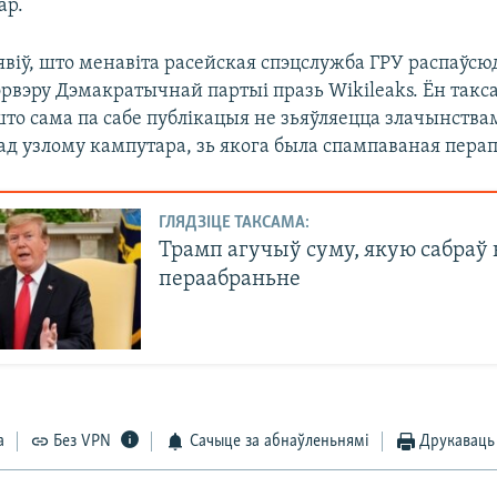
ар.
явіў, што менавіта расейская спэцслужба ГРУ распаўсюд
эрвэру Дэмакратычнай партыі празь Wikileaks. Ён такс
што сама па сабе публікацыя не зьяўляецца злачынствам
д узлому кампутара, зь якога была спампаваная перап
ГЛЯДЗІЦЕ ТАКСАМА:
Трамп агучыў суму, якую сабраў 
пераабраньне
а
Без VPN
Сачыце за абнаўленьнямі
Друкаваць