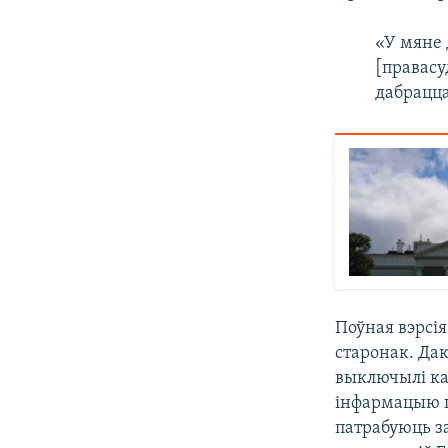
«У мяне
[правасу
дабрацца
Поўная вэрсі
старонак. Да
выключылі кав
інфармацыю п
патрабуюць з