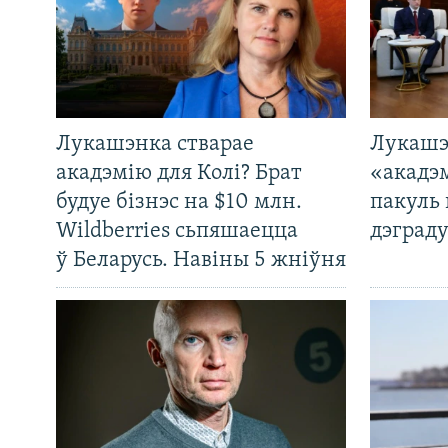
Лукашэнка стварае
Лукашэ
акадэмію для Колі? Брат
«акадэ
будуе бізнэс на $10 млн.
пакуль 
Wildberries сьпяшаецца
дэграду
ў Беларусь. Навіны 5 жніўня