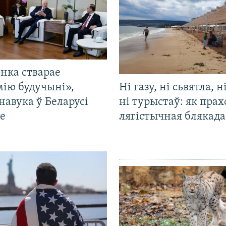
нка стварае
мію будучыні»,
Ні газу, ні сьвятла, н
навука ў Беларусі
ні турыстаў: як прах
е
лягістычная блякад