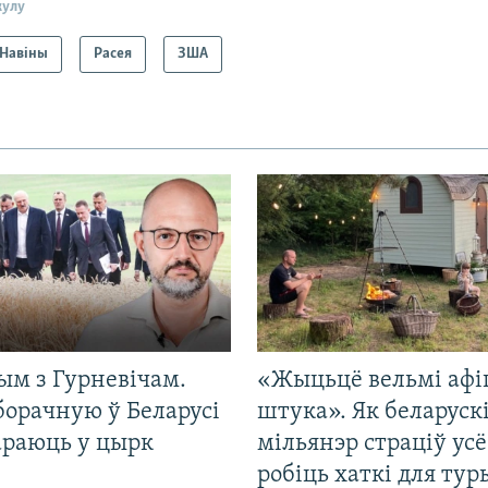
кулу
Навіны
Расея
ЗША
ым з Гурневічам.
«Жыцьцё вельмі афі
борачную ў Беларусі
штука». Як беларуск
араюць у цырк
мільянэр страціў усё
робіць хаткі для тур