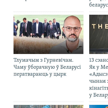
беларус
Тлумачым з Гурневічам.
13 сэан
Чаму ўборачную ў Беларусі
Як у М
ператвараюць у цырк
«Адысэ
чынам 
кінагі
у Белар