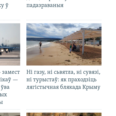
у ў
падазраваныя
 замест
Ні газу, ні сьвятла, ні сувязі,
нікаў —
ні турыстаў: як праходзіць
 ўва
лягістычная блякада Крыму
ных
ды