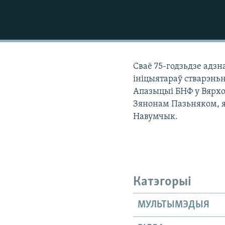
КАЛЯНДАР
НА ХВАЛЯХ СВАБОДЫ
Сваё 75-годзьдзе адзн
ініцыятараў стварэнь
Апазыцыі БНФ у Вярхоў
Зянонам Пазьняком, я
Навумчык.
Катэгорыі
МУЛЬТЫМЭДЫЯ