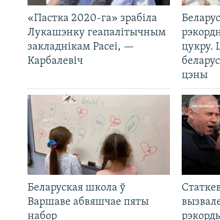
«Пастка 2020-га» зрабіла
Беларус
Лукашэнку геапалітычным
рэкорд
закладнікам Расеі, —
цукру. 
Карбалевіч
беларус
цэны
Беларуская школа ў
Статкев
Варшаве абвяшчае пяты
вызвале
набор
рэкорд