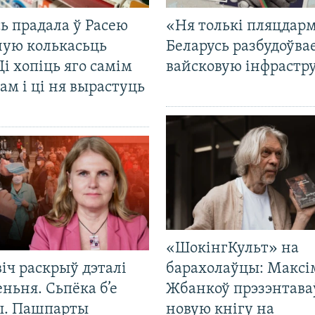
ь прадала ў Расею
«Ня толькі пляцдарм
ную колькасьць
Беларусь разбудоўва
Ці хопіць яго самім
вайсковую інфрастр
ам і ці ня вырастуць
«ШокінгКульт» на
іч раскрыў дэталі
барахолаўцы: Максі
ньня. Сьпёка б’е
Жбанкоў прэзэнтава
ы. Пашпарты
новую кнігу на