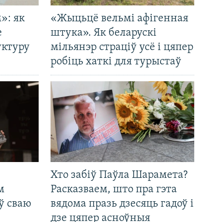
»: як
«Жыцьцё вельмі афігенная
е
штука». Як беларускі
уктуру
мільянэр страціў усё і цяпер
робіць хаткі для турыстаў
Хто забіў Паўла Шарамета?
м
Расказваем, што пра гэта
ў сваю
вядома празь дзесяць гадоў і
дзе цяпер асноўныя