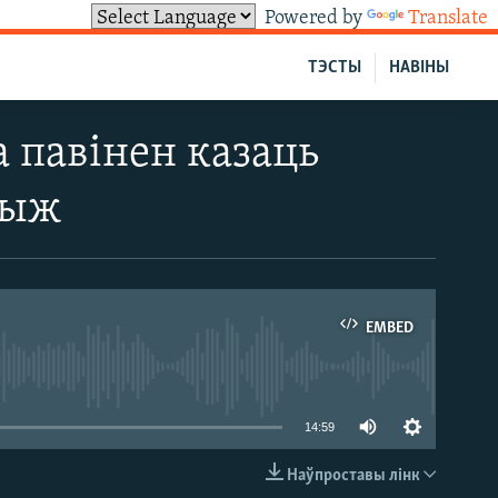
Powered by
Translate
ТЭСТЫ
НАВІНЫ
а павінен казаць
рыж
EMBED
able
14:59
Наўпроставы лінк
EMBED