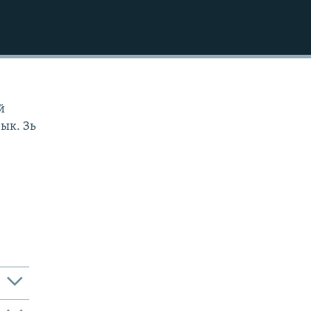
з
й
рык. Зь