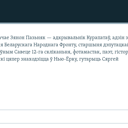
ачае Зянон Пазьняк — адкрывальнік Курапатаў, адзін 
ня Беларускага Народнага Фронту, старшыня дэпутацка
ным Савеце 12-га скліканьня, фотамастак, паэт, гісто
кі цяпер знаходзіцца ў Нью-Ёрку, гутарыць Сяргей