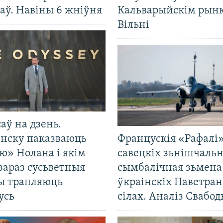
аў. Навіны 6 жніўня
Кальварыйскім рынк
Вільні
саў на дзень.
енску паказваюць
Францускія «Рафалі»
ю» Нолана і якім
савецкіх зьнішчаль
зараз сусьветныя
сымбалічная зьмена
ты трапляюць
ўкраінскіх Паветра
усь
сілах. Аналіз Свабо