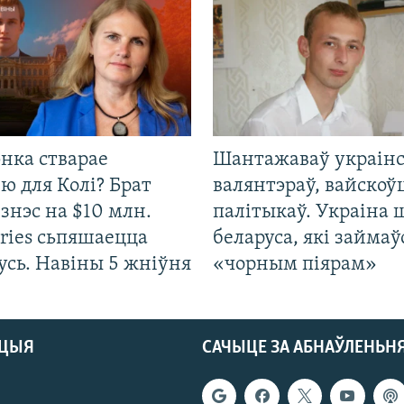
нка стварае
Шантажаваў украінс
ю для Колі? Брат
валянтэраў, вайскоў
ізнэс на $10 млн.
палітыкаў. Украіна 
ries сьпяшаецца
беларуса, які займаў
усь. Навіны 5 жніўня
«чорным піярам»
АЦЫЯ
САЧЫЦЕ ЗА АБНАЎЛЕНЬН