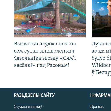
Вызвалілі асуджанага на
Лукашэ
сем сутак зьняволеньня
акадэмі
ўдзельніка зьезду «Сям’і
будуе б
вясёлкі» пад Расонамі
Wildber
ў Белар
РАЗЬДЗЕЛЫ САЙТУ
ІНФАРМ
Стужка навінаў
Пра нас