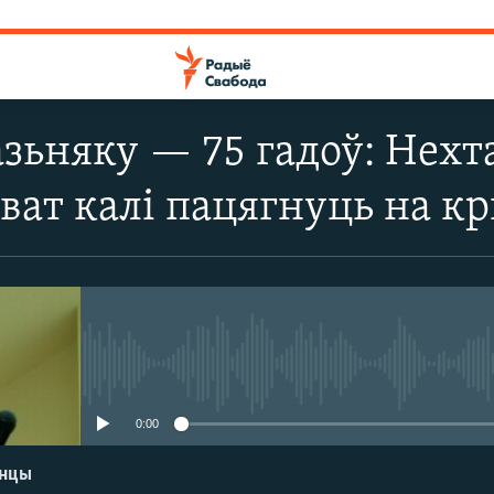
зьняку — 75 гадоў: Нехт
ават калі пацягнуць на к
No media source currently avail
0:00
енцы