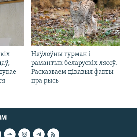
кіх
Няўлоўны гурман і
цаў,
рамантык беларускіх лясоў.
шукае
Расказваем цікавыя факты
ся
пра рысь
ЯМІ