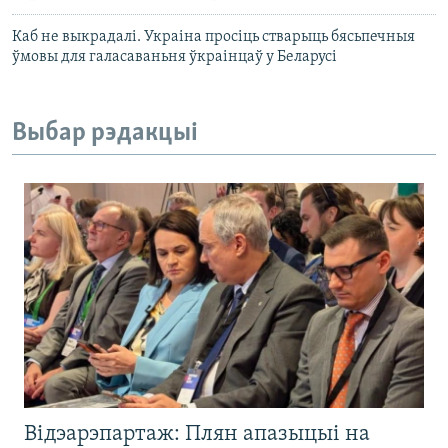
Каб не выкрадалі. Украіна просіць стварыць бясьпечныя
ўмовы для галасаваньня ўкраінцаў у Беларусі
Выбар рэдакцыі
Відэарэпартаж: Плян апазыцыі на