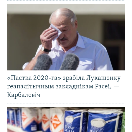
«Пастка 2020-га» зрабіла Лукашэнку
геапалітычным закладнікам Расеі, —
Карбалевіч