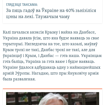
ГЛЯДЗІЦЕ ТАКСАМА:
За пяць гадоў ва Ўкраіне на 40% зьнізіліся
цэны на лекі. Тлумачым чаму
Калі пачалася анэксія Крыму і вайна на Данбасе,
Украіна давяла ўсім, што яна будзе ваяваць за свае
тэрыторыі. Нягледзячы на тое, што казалі, маўляў
Крым трохі не такі, Данбас трохі не такі, але для
ўкраінцаў і Крым, і Данбас — гэта наша. Украінцам
гэта баліць, Украіна за гэта ваюе і будзе ваяваць.
Украіне ўдалося адбудаваць адну з наймацнейшых
армій Эўропы. Нагадаю, што пры Януковічу армія
была разваленая.