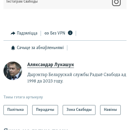
Інстаграм Свабоды
Падзяліцца
Без VPN
Сачыце за абнаўленьнямі
Аляксандар Лукашук
Дырэктар Беларускай службы Радыё Свабода ад
1998 да 2023 году.
Тэмы гэтага артыкулу
Палітыка
Перадачы
Зона Свабоды
Навіны