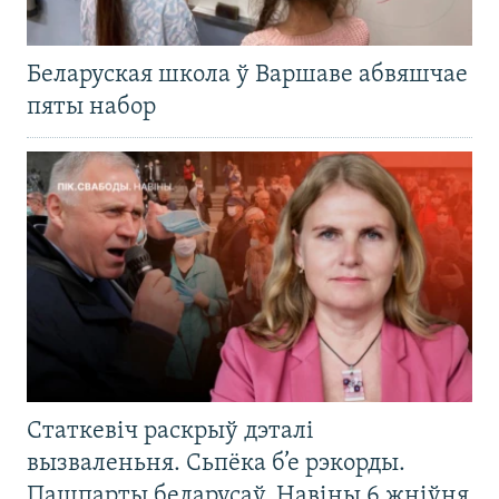
Беларуская школа ў Варшаве абвяшчае
пяты набор
Статкевіч раскрыў дэталі
вызваленьня. Сьпёка б’е рэкорды.
Пашпарты беларусаў. Навіны 6 жніўня