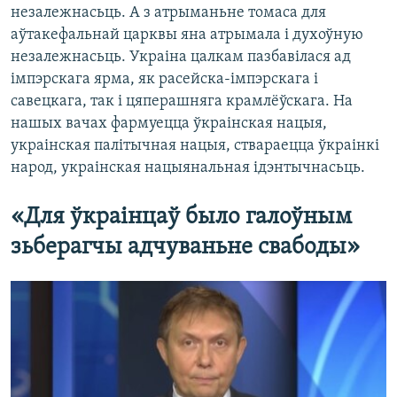
незалежнасьць. А з атрыманьне томаса для
аўтакефальнай царквы яна атрымала і духоўную
незалежнасьць. Украіна цалкам пазбавілася ад
імпэрскага ярма, як расейска-імпэрскага і
савецкага, так і цяперашняга крамлёўскага. На
нашых вачах фармуецца ўкраінская нацыя,
украінская палітычная нацыя, ствараецца ўкраінкі
народ, украінская нацыянальная ідэнтычнасьць.
«Для ўкраінцаў было галоўным
зьберагчы адчуваньне свабоды»