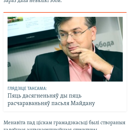
зараз дала невялікі збой.
ГЛЯДЗІЦЕ ТАКСАМА:
Пяць дасягненьняў ды пяць
расчараваньняў пасьля Майдану
Менавіта пад ціскам грамадзкасьці былі створаныя