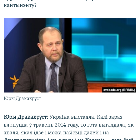
кантынэнту?
Юры Дракахруст
Юры Дракахруст:
Украіна выстаяла. Калі зараз
вярнуцца ў травень 2014 году, то гэта выглядала, як
хваля, якая ідзе і можа пайсьці далей і на