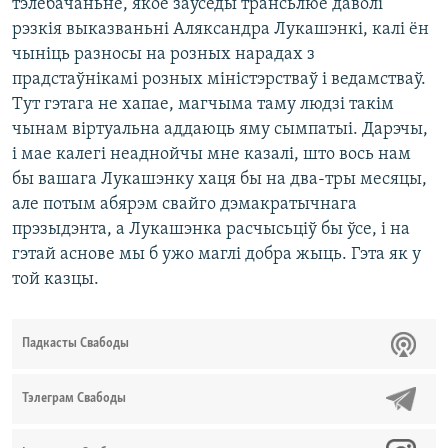
тэлебачаньне, якое заўсёды трансьлюе даволі
рэзкія выказваньні Аляксандра Лукашэнкі, калі ён
чыніць разносы на розных нарадах з
прадстаўнікамі розных міністэрстваў і ведамстваў.
Тут гэтага не хапае, магчыма таму людзі такім
чынам віртуальна аддаюць яму сымпатыі. Дарэчы,
і мае калегі неаднойчы мне казалі, што вось нам
бы вашага Лукашэнку хаця бы на два-тры месяцы,
але потым абярэм свайго дэмакратычнага
прэзыдэнта, а Лукашэнка расчысьціў бы ўсе, і на
гэтай аснове мы б ужо маглі добра жыць. Гэта як у
той казцы.
Падкасты Свабоды
Тэлеграм Свабоды