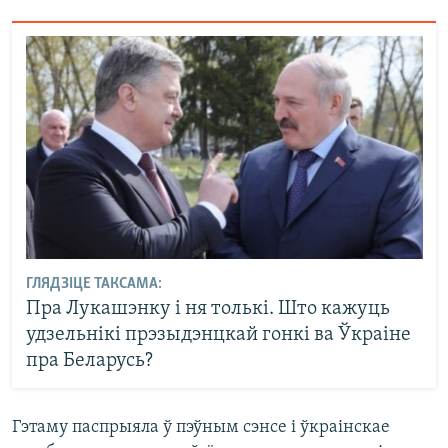
ГЛЯДЗІЦЕ ТАКСАМА:
Пра Лукашэнку і ня толькі. Што кажуць
удзельнікі прэзыдэнцкай гонкі ва Ўкраіне
пра Беларусь?
Гэтаму паспрыяла ў пэўным сэнсе і ўкраінскае