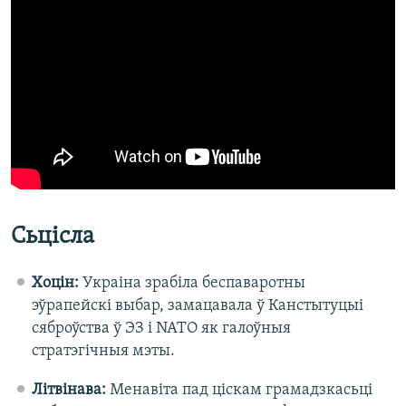
Сьцісла
Хоцін:
Украіна зрабіла беспаваротны
эўрапейскі выбар, замацавала ў Канстытуцыі
сяброўства ў ЭЗ і NATO як галоўныя
стратэгічныя мэты.
Літвінава:
Менавіта пад ціскам грамадзкасьці