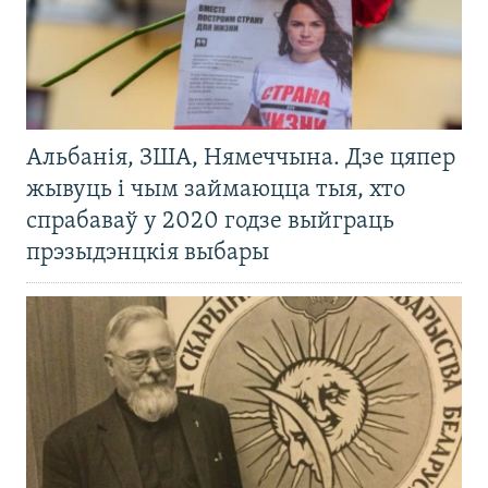
Альбанія, ЗША, Нямеччына. Дзе цяпер
жывуць і чым займаюцца тыя, хто
спрабаваў у 2020 годзе выйграць
прэзыдэнцкія выбары