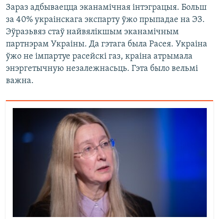
Зараз адбываецца эканамічная інтэграцыя. Больш
за 40% украінскага экспарту ўжо прыпадае на ЭЗ.
Эўразьвяз стаў найвялікшым эканамічным
партнэрам Украіны. Да гэтага была Расея. Украіна
ўжо не імпартуе расейскі газ, краіна атрымала
энэргетычную незалежнасьць. Гэта было вельмі
важна.