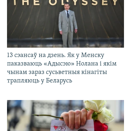
13 сэансаў на дзень. Як у Менску
паказваюць «Адысэю» Нолана і якім
чынам зараз сусьветныя кінагіты
трапляюць у Беларусь