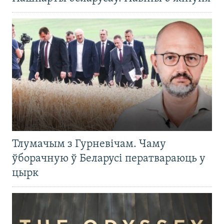
Тлумачым з Гурневічам. Чаму
ўборачную ў Беларусі ператвараюць у
цырк