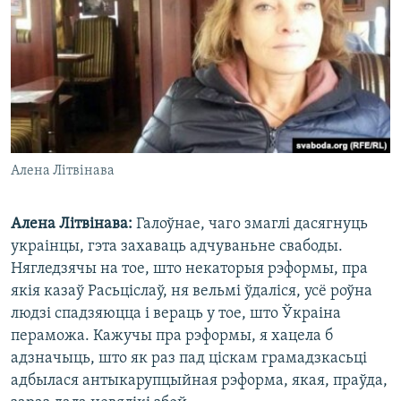
Алена Літвінава
Алена Літвінава:
Галоўнае, чаго змаглі дасягнуць
украінцы, гэта захаваць адчуваньне свабоды.
Нягледзячы на тое, што некаторыя рэформы, пра
якія казаў Расьціслаў, ня вельмі ўдаліся, усё роўна
людзі спадзяюцца і вераць у тое, што Ўкраіна
пераможа. Кажучы пра рэформы, я хацела б
адзначыць, што як раз пад ціскам грамадзкасьці
адбылася антыкарупцыйная рэформа, якая, праўда,