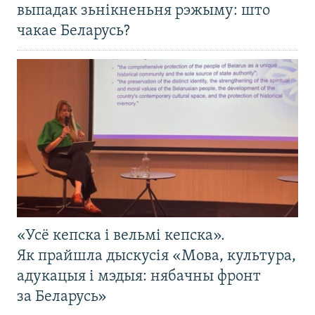
выпадак зьнікненьня рэжыму: што
чакае Беларусь?
«Усё кепска і вельмі кепска».
Як прайшла дыскусія «Мова, культура,
адукацыя і мэдыя: нябачны фронт
за Беларусь»