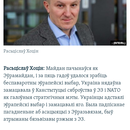
Расьціслаў Хоцін
Расьціслаў Хоцін:
Майдан пачынаўся як
Эўрамайдан, і за пяць гадоў удалося зрабіць
беспаваротны эўрапейскі выбар, Украіна нядаўна
замацавала ў Канстытуцыі сяброўства ў ЭЗ і NATO
як галоўныя стратэгічныя мэты. Украінцы адстаялі
эўрапейскі выбар і замацавалі яго. Была падпісанае
пагадненьне аб асацыяцыі з Эўразьвязам, быў
атрыманы бязьвізавы рэжым з ЭЗ.