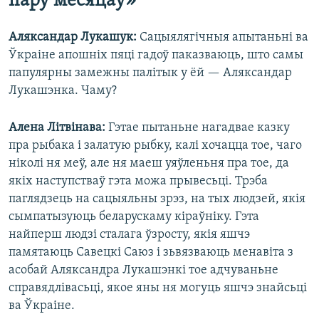
пару месяцаў»
Аляксандар Лукашук:
Сацыялягічныя апытаньні ва
Ўкраіне апошніх пяці гадоў паказваюць, што самы
папулярны замежны палітык у ёй — Аляксандар
Лукашэнка. Чаму?
Алена Літвінава:
Гэтае пытаньне нагадвае казку
пра рыбака і залатую рыбку, калі хочацца тое, чаго
ніколі ня меў, але ня маеш уяўленьня пра тое, да
якіх наступстваў гэта можа прывесьці. Трэба
паглядзець на сацыяльны зрэз, на тых людзей, якія
сымпатызуюць беларускаму кіраўніку. Гэта
найперш людзі сталага ўзросту, якія яшчэ
памятаюць Савецкі Саюз і зьвязваюць менавіта з
асобай Аляксандра Лукашэнкі тое адчуваньне
справядлівасьці, якое яны ня могуць яшчэ знайсьці
ва Ўкраіне.