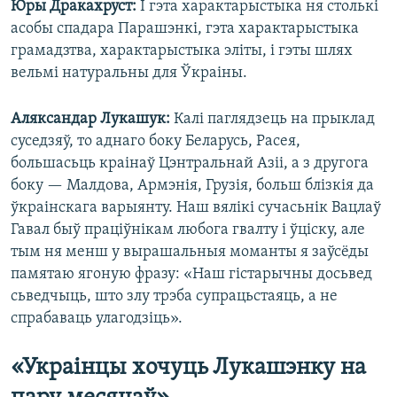
Юры Дракахруст:
І гэта характарыстыка ня столькі
асобы спадара Парашэнкі, гэта характарыстыка
грамадзтва, характарыстыка эліты, і гэты шлях
вельмі натуральны для Ўкраіны.
Аляксандар Лукашук:
Калі паглядзець на прыклад
суседзяў, то аднаго боку Беларусь, Расея,
большасьць краінаў Цэнтральнай Азіі, а з другога
боку — Малдова, Армэнія, Грузія, больш блізкія да
ўкраінскага варыянту. Наш вялікі сучасьнік Вацлаў
Гавал быў праціўнікам любога гвалту і ўціску, але
тым ня менш у вырашальныя моманты я заўсёды
памятаю ягоную фразу: «Наш гістарычны досьвед
сьведчыць, што злу трэба супрацьстаяць, а не
спрабаваць улагодзіць».
«Украінцы хочуць Лукашэнку на