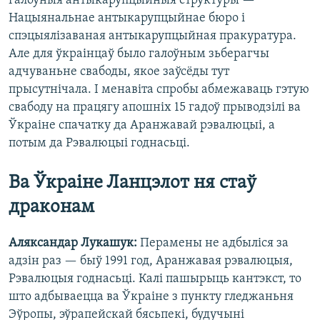
галоўныя антыкарупцыйныя структуры —
Нацыянальнае антыкарупцыйнае бюро і
спэцыялізаваная антыкарупцыйная пракуратура.
Але для ўкраінцаў было галоўным зьберагчы
адчуваньне свабоды, якое заўсёды тут
прысутнічала. І менавіта спробы абмежаваць гэтую
свабоду на працягу апошніх 15 гадоў прыводзілі ва
Ўкраіне спачатку да Аранжавай рэвалюцыі, а
потым да Рэвалюцыі годнасьці.
Ва Ўкраіне Ланцэлот ня стаў
драконам
Аляксандар Лукашук:
Перамены не адбыліся за
адзін раз — быў 1991 год, Аранжавая рэвалюцыя,
Рэвалюцыя годнасьці. Калі пашырыць кантэкст, то
што адбываецца ва Ўкраіне з пункту гледжаньня
Эўропы, эўрапейскай бясьпекі, будучыні