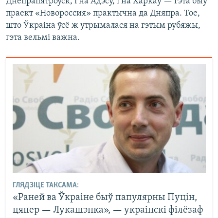
Днепрапятроўск, і на Адэсу, і на Харкаў — гэта быў
праект «Новороссия» практычна да Дняпра. Тое,
што Ўкраіна ўсё ж утрымалася на гэтым рубяжы,
гэта вельмі важна.
ГЛЯДЗІЦЕ ТАКСАМА:
«Раней ва Ўкраіне быў папулярны Пуцін,
цяпер — Лукашэнка», — украінскі філёзаф