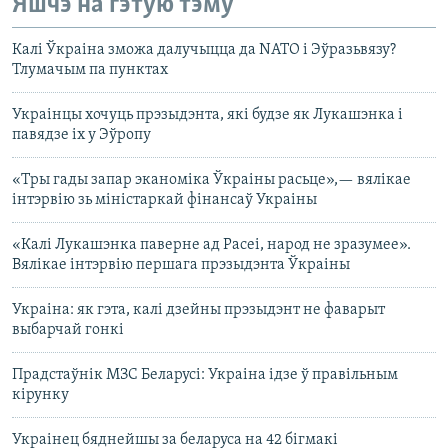
Яшчэ на гэтую тэму
Калі Ўкраіна зможа далучыцца да NATO і Эўразьвязу?
Тлумачым па пунктах
Украінцы хочуць прэзыдэнта, які будзе як Лукашэнка і
павядзе іх у Эўропу
«Тры гады запар эканоміка Ўкраіны расьце»,— вялікае
інтэрвію зь міністаркай фінансаў Украіны
«Калі Лукашэнка паверне ад Расеі, народ не зразумее».
Вялікае інтэрвію першага прэзыдэнта Ўкраіны
Украіна: як гэта, калі дзейны прэзыдэнт не фаварыт
выбарчай гонкі
Прадстаўнік МЗС Беларусі: Украіна ідзе ў правільным
кірунку
Украінец бяднейшы за беларуса на 42 бігмакі