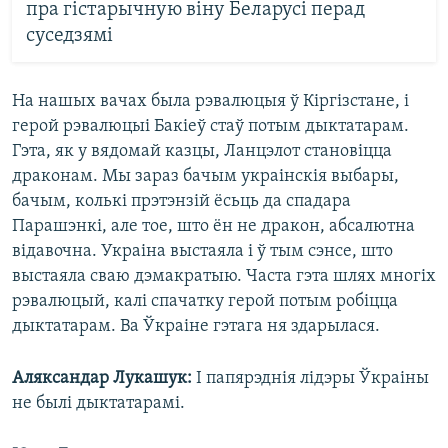
пра гістарычную віну Беларусі перад
суседзямі
На нашых вачах была рэвалюцыя ў Кіргізстане, і
герой рэвалюцыі Бакіеў стаў потым дыктатарам.
Гэта, як у вядомай казцы, Ланцэлот становіцца
драконам. Мы зараз бачым украінскія выбары,
бачым, колькі прэтэнзій ёсьць да спадара
Парашэнкі, але тое, што ён не дракон, абсалютна
відавочна. Украіна выстаяла і ў тым сэнсе, што
выстаяла сваю дэмакратыю. Часта гэта шлях многіх
рэвалюцый, калі спачатку герой потым робіцца
дыктатарам. Ва Ўкраіне гэтага ня здарылася.
Аляксандар Лукашук:
І папярэднія лідэры Ўкраіны
не былі дыктатарамі.