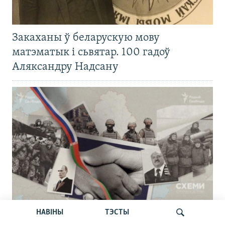
Закаханы ў беларускую мову
матэматык і сьвятар. 100 гадоў
Аляксандру Надсану
«Ня толькі пляцдарм»: як Беларусь
НАВІНЫ
ТЭСТЫ