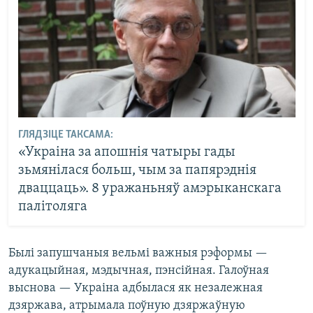
ГЛЯДЗІЦЕ ТАКСАМА:
«Украіна за апошнія чатыры гады
зьмянілася больш, чым за папярэднія
дваццаць». 8 уражаньняў амэрыканскага
палітоляга
Былі запушчаныя вельмі важныя рэформы —
адукацыйная, мэдычная, пэнсійная. Галоўная
выснова — Украіна адбылася як незалежная
дзяржава, атрымала поўную дзяржаўную