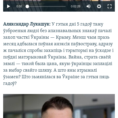
0:00
0:02:28
Аляксандар Лукашук:
У гэтыя дні 5 гадоў таму
ўзброеныя людзі без апазнавальных знакаў пачалі
захоп часткі Ўкраіны — Крыму. Менш чым празь
месяц адбылася поўная анэксія паўвостраву, адразу
ж пачаліся спробы захапіць і тэрыторыі на ўсходзе і
поўдні матэрыковай Ўкраіны. Вайна, страта сваёй
зямлі — такой была цана, якую ўкраінцы заплацілі
за выбар свайго шляху. А што яны атрымалі
ўзамен? Што зьмянілася ва Ўкраіне за гэтыя пяць
гадоў?