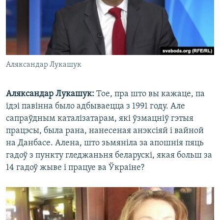
Аляксандар Лукашук
Аляксандар Лукашук:
Тое, пра што вы кажаце, па
ідэі павінна было адбываецца з 1991 году. Але
сапраўдным каталізатарам, які ўзмацніў гэтыя
працэсы, была рана, нанесеная анэксіяй і вайной
на Данбасе. Алена, што зьмяніла за апошнія пяць
гадоў з пункту гледжаньня беларускі, якая больш за
14 гадоў жыве і працуе ва Ўкраіне?