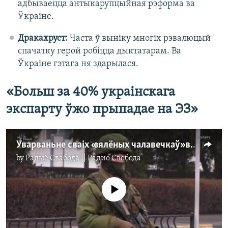
адбываецца антыкарупцыйная рэформа ва
Ўкраіне.
Дракахруст:
Часта ў выніку многіх рэвалюцый
спачатку герой робіцца дыктатарам. Ва
Ўкраіне гэтага ня здарылася.
«Больш за 40% украінскага
экспарту ўжо прыпадае на ЭЗ»
Уварваньне сваіх «зялёных чалавечкаў» ва Ўкраіну Расея прызнала пасьля году хлусьні
by
Радыё Свабода || Радио Свобода
No media source currently available