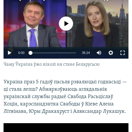
КУЛЬТУРА
МОВА
КАЛЯНДАР
НА ХВАЛЯХ СВАБОДЫ
No media source currently available
0:00
35:24
Чаму Ўкраіна ўжо ніколі ня стане Беларусьсю
Украіна праз 5 гадоў пасьля рэвалюцыі годнасьці —
ці стала лепш? Абмяркоўваюць аглядальнік
украінскай службы радыё Свабода Расьціслаў
Хоцін, карэспандэнтка Свабоды ў Кіеве Алена
Літвінава, Юры Дракахруст і Аляксандар Лукашук.