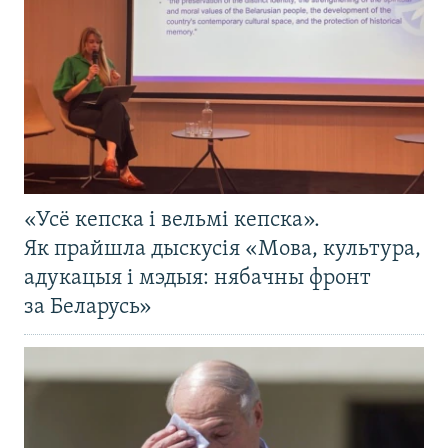
«Усё кепска і вельмі кепска».
Як прайшла дыскусія «Мова, культура,
адукацыя і мэдыя: нябачны фронт
за Беларусь»