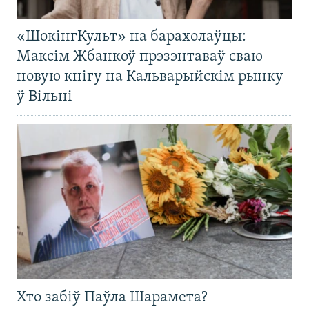
«ШокінгКульт» на барахолаўцы:
Максім Жбанкоў прэзэнтаваў сваю
новую кнігу на Кальварыйскім рынку
ў Вільні
Хто забіў Паўла Шарамета?