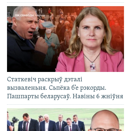
Статкевіч раскрыў дэталі
вызваленьня. Сьпёка б’е рэкорды.
Пашпарты беларусаў. Навіны 6 жніўня