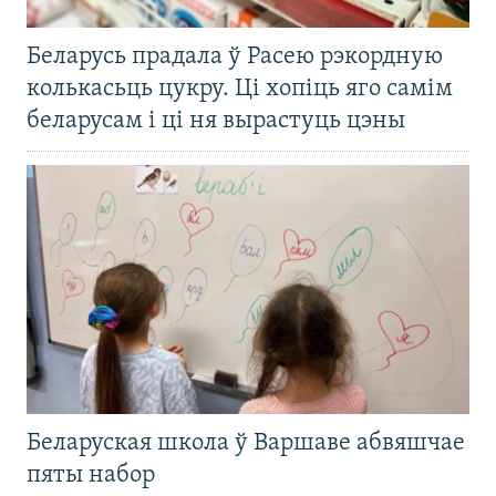
Беларусь прадала ў Расею рэкордную
колькасьць цукру. Ці хопіць яго самім
беларусам і ці ня вырастуць цэны
Беларуская школа ў Варшаве абвяшчае
пяты набор