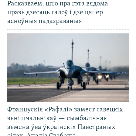
Расказваем, што пра гэта вядома
празь дзесяць гадоў і дзе цяпер
асноўныя падазраваныя
Францускія «Рафалі» замест савецкіх
зьнішчальнікаў — сымбалічная
зьмена ўва ўкраінскіх Паветраных