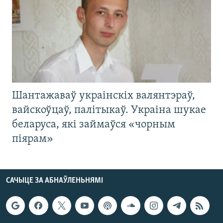
Шантажаваў украінскіх валянтэраў,
вайскоўцаў, палітыкаў. Украіна шукае
беларуса, які займаўся «чорным
піярам»
САЧЫЦЕ ЗА АБНАЎЛЕНЬНЯМІ