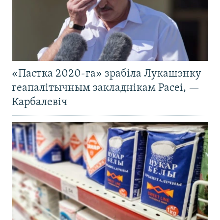
«Пастка 2020-га» зрабіла Лукашэнку
геапалітычным закладнікам Расеі, —
Карбалевіч