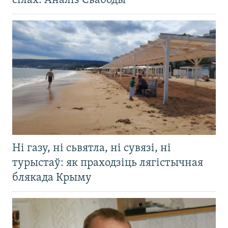
сілах. Аналіз Свабоды
Ні газу, ні сьвятла, ні сувязі, ні
турыстаў: як праходзіць лягістычная
блякада Крыму