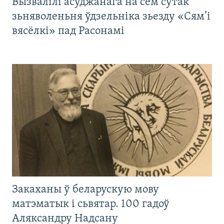
Вызвалілі асуджанага на сем сутак
зьняволеньня ўдзельніка зьезду «Сям’і
вясёлкі» пад Расонамі
Закаханы ў беларускую мову
матэматык і сьвятар. 100 гадоў
Аляксандру Надсану