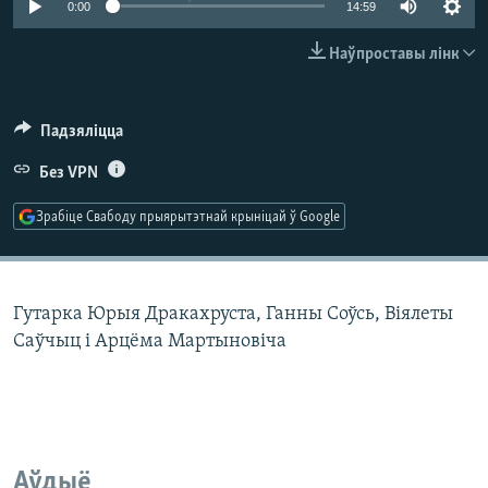
0:00
14:59
КУЛЬТУРА
МОВА
КАЛЯНДАР
НА ХВАЛЯХ СВАБОДЫ
Наўпроставы лінк
Падзяліцца
Без VPN
Зрабіце Свабоду прыярытэтнай крыніцай ў Google
Гутарка Юрыя Дракахруста, Ганны Соўсь, Віялеты
Саўчыц і Арцёма Мартыновіча
Аўдыё