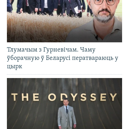
Тлумачым з Гурневічам. Чаму
ўборачную ў Беларусі ператвараюць у
цырк