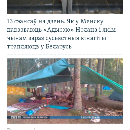
13 сэансаў на дзень. Як у Менску
паказваюць «Адысэю» Нолана і якім
чынам зараз сусьветныя кінагіты
трапляюць у Беларусь