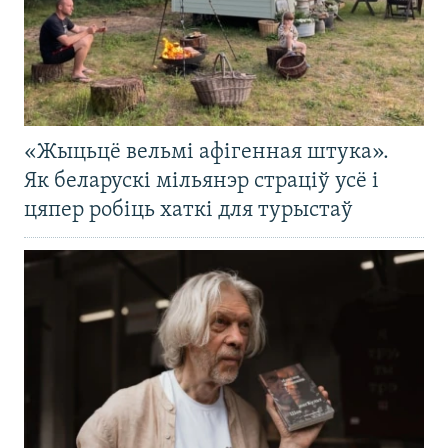
«Жыцьцё вельмі афігенная штука».
Як беларускі мільянэр страціў усё і
цяпер робіць хаткі для турыстаў